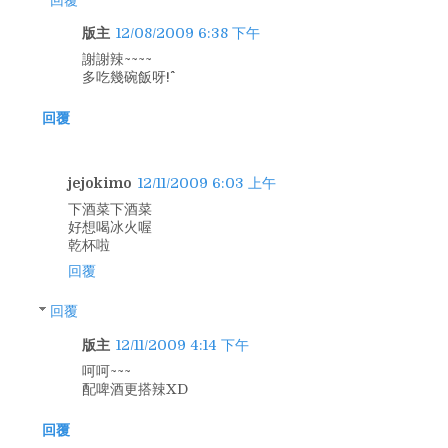
版主
12/08/2009 6:38 下午
謝謝辣~~~~
多吃幾碗飯呀!^^
回覆
jejokimo
12/11/2009 6:03 上午
下酒菜下酒菜
好想喝冰火喔
乾杯啦
回覆
回覆
版主
12/11/2009 4:14 下午
呵呵~~~
配啤酒更搭辣XD
回覆