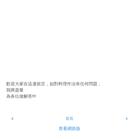
歡迎大家在這邊留言，如對料理作法有任何問題，
我將盡量
為各位做解答!!!
‹
›
首頁
查看網路版