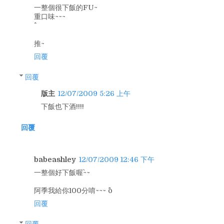
一整個很下飯的FU~
重口味~~~
推~
回覆
回覆
版主
12/07/2009 5:26 上午
下飯也下酒!!!!
回覆
babeashley
12/07/2009 12:46 下午
一整個好下飯喔`~~
阿季我給你100分唷~~~ ^o^
回覆
回覆