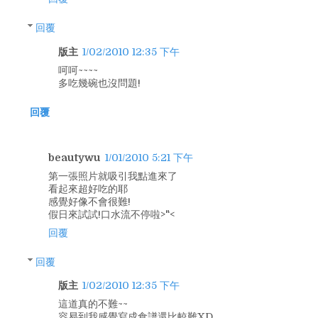
回覆
版主
1/02/2010 12:35 下午
呵呵~~~~
多吃幾碗也沒問題!
回覆
beautywu
1/01/2010 5:21 下午
第一張照片就吸引我點進來了
看起來超好吃的耶
感覺好像不會很難!
假日來試試!口水流不停啦>"<
回覆
回覆
版主
1/02/2010 12:35 下午
這道真的不難~~
容易到我感覺寫成食譜還比較難XD