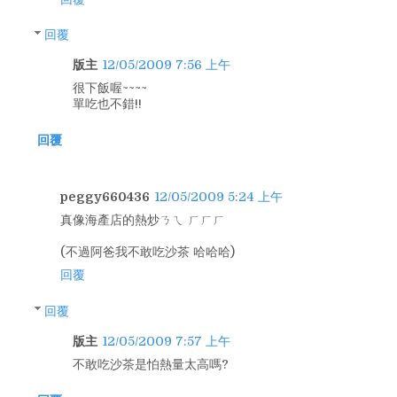
回覆
版主
12/05/2009 7:56 上午
很下飯喔~~~~
單吃也不錯!!
回覆
peggy660436
12/05/2009 5:24 上午
真像海產店的熱炒ㄋㄟ ㄏㄏㄏ
(不過阿爸我不敢吃沙茶 哈哈哈)
回覆
回覆
版主
12/05/2009 7:57 上午
不敢吃沙茶是怕熱量太高嗎?