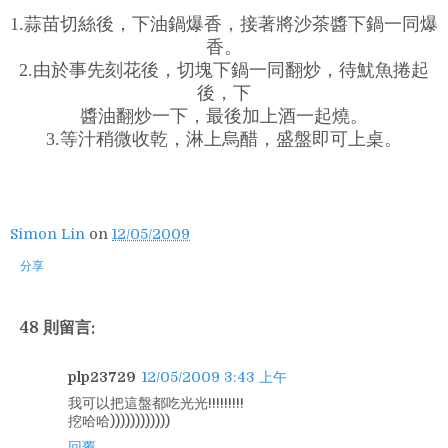
1.蒜苗切絲後，下油鍋爆香，接著將沙茶醬下鍋一同爆
香。
2.由於事先刻花後，切塊下鍋一同翻炒，待魷魚捲起
後，下
醬油翻炒一下，最後加上酒一起燒。
3.等汁稍微收乾，淋上烏醋，盛盤即可上桌。
Simon Lin
on
12/05/2009
分享
48 則留言:
plp23729
12/05/2009 3:43 上午
我可以把這盤都吃光光!!!!!!!!!
挖哈哈))))))))))))
回覆