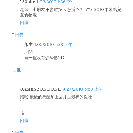
123abc
1/02/2010 1:26 下午
老闆 , 小朋友不會吃辣ㄉ怎辦ㄌㄟ ??? 2010年來點兒
童食物啦............
回覆
回覆
版主
1/02/2010 1:28 下午
老闆~
這一盤沒有炒辣也XD
回覆
JAMESBONDONE
3/27/2010 5:50 上午
讚啦 最後的烏醋加上去才是最棒的提味
推
回覆
回覆