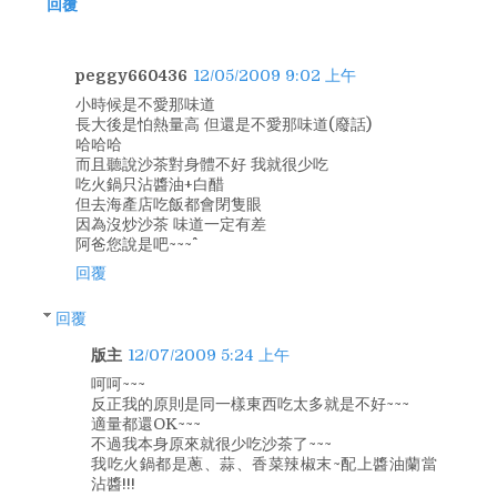
回覆
peggy660436
12/05/2009 9:02 上午
小時候是不愛那味道
長大後是怕熱量高 但還是不愛那味道(廢話)
哈哈哈
而且聽說沙茶對身體不好 我就很少吃
吃火鍋只沾醬油+白醋
但去海產店吃飯都會閉隻眼
因為沒炒沙茶 味道一定有差
阿爸您說是吧~~~^^
回覆
回覆
版主
12/07/2009 5:24 上午
呵呵~~~
反正我的原則是同一樣東西吃太多就是不好~~~
適量都還OK~~~
不過我本身原來就很少吃沙茶了~~~
我吃火鍋都是蔥、蒜、香菜辣椒末~配上醬油蘭當
沾醬!!!