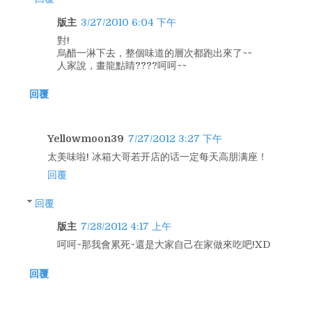
版主
3/27/2010 6:04 下午
對!
烏醋一淋下去，整個味道的層次都跑出來了~~
人家說，畫龍點睛????呵呵~~
回覆
Yellowmoon39
7/27/2012 3:27 下午
太美味啦! 冰箱大哥若开店的话一定每天高朋满座！
回覆
回覆
版主
7/28/2012 4:17 上午
呵呵~那我會累死~還是大家自己在家做來吃吧!XD
回覆