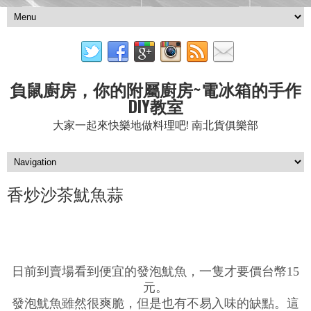
負鼠廚房，你的附屬廚房~電冰箱的手作
DIY教室
大家一起來快樂地做料理吧! 南北貨俱樂部
香炒沙茶魷魚蒜
日前到賣場看到便宜的發泡魷魚，一隻才要價台幣15
元。
發泡魷魚雖然很爽脆，但是也有不易入味的缺點。這