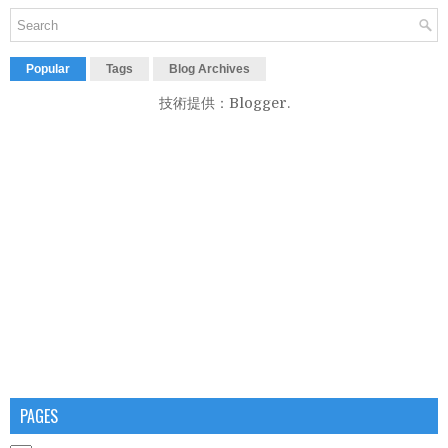
Popular
Tags
Blog Archives
技術提供：
Blogger
.
PAGES