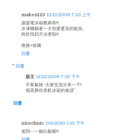
maken123
12/12/2009 7:23 上午
謝謝電冰箱教媽肯!!
冷凍櫃躺著一大包婆婆送的魷魚,
終於找到方法煮啦!!
推推+收藏
回覆
回覆
版主
12/12/2009 7:56 下午
不客氣辣~大家交流分享一下!
很高興你喜歡冰箱的食譜^^
回覆
niceclinic
1/01/2010 5:10 下午
老闆~~一碗白飯喔!!
回覆