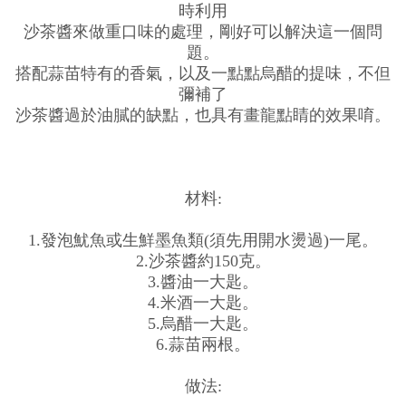
時利用
沙茶醬來做重口味的處理，剛好可以解決這一個問
題。
搭配蒜苗特有的香氣，以及一點點烏醋的提味，不但
彌補了
沙茶醬過於油膩的缺點，也具有畫龍點睛的效果唷。
材料:
1.發泡魷魚或生鮮墨魚類(須先用開水燙過)一尾。
2.沙茶醬約150克。
3.醬油一大匙。
4.米酒一大匙。
5.烏醋一大匙。
6.蒜苗兩根。
做法: