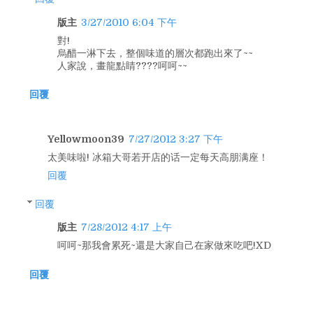
版主
3/27/2010 6:04 下午
對!
烏醋一淋下去，整個味道的層次都跑出來了~~
人家說，畫龍點睛????呵呵~~
回覆
Yellowmoon39
7/27/2012 3:27 下午
太美味啦! 冰箱大哥若开店的话一定每天高朋满座！
回覆
回覆
版主
7/28/2012 4:17 上午
呵呵~那我會累死~還是大家自己在家做來吃吧!XD
回覆