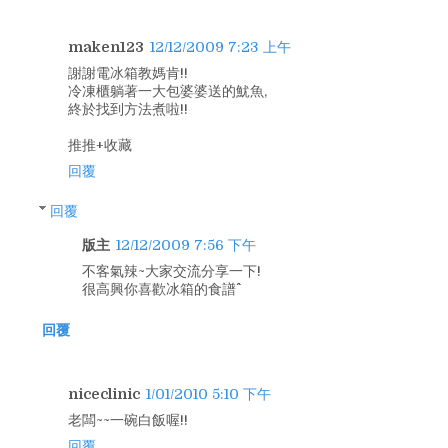
maken123
12/12/2009 7:23 上午
謝謝電冰箱教媽肯!!
冷凍櫃躺著一大包婆婆送的魷魚,
終於找到方法煮啦!!
推推+收藏
回覆
回覆
版主
12/12/2009 7:56 下午
不客氣辣~大家交流分享一下!
很高興你喜歡冰箱的食譜^^
回覆
niceclinic
1/01/2010 5:10 下午
老闆~~一碗白飯喔!!
回覆