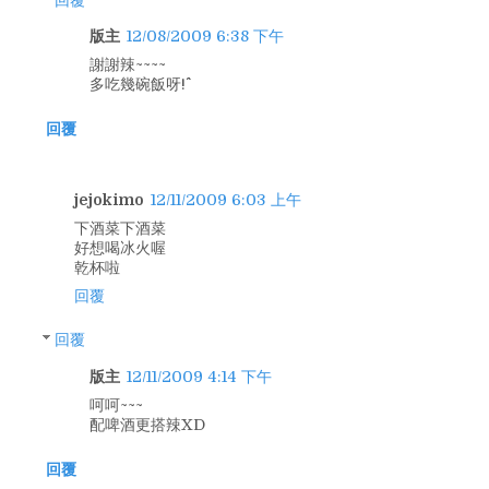
版主
12/08/2009 6:38 下午
謝謝辣~~~~
多吃幾碗飯呀!^^
回覆
jejokimo
12/11/2009 6:03 上午
下酒菜下酒菜
好想喝冰火喔
乾杯啦
回覆
回覆
版主
12/11/2009 4:14 下午
呵呵~~~
配啤酒更搭辣XD
回覆