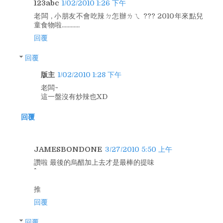
123abc
1/02/2010 1:26 下午
老闆 , 小朋友不會吃辣ㄉ怎辦ㄌㄟ ??? 2010年來點兒
童食物啦............
回覆
回覆
版主
1/02/2010 1:28 下午
老闆~
這一盤沒有炒辣也XD
回覆
JAMESBONDONE
3/27/2010 5:50 上午
讚啦 最後的烏醋加上去才是最棒的提味
推
回覆
回覆