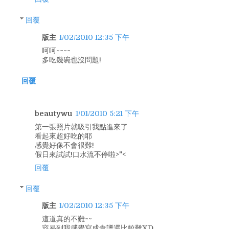
回覆
版主
1/02/2010 12:35 下午
呵呵~~~~
多吃幾碗也沒問題!
回覆
beautywu
1/01/2010 5:21 下午
第一張照片就吸引我點進來了
看起來超好吃的耶
感覺好像不會很難!
假日來試試!口水流不停啦>"<
回覆
回覆
版主
1/02/2010 12:35 下午
這道真的不難~~
容易到我感覺寫成食譜還比較難XD