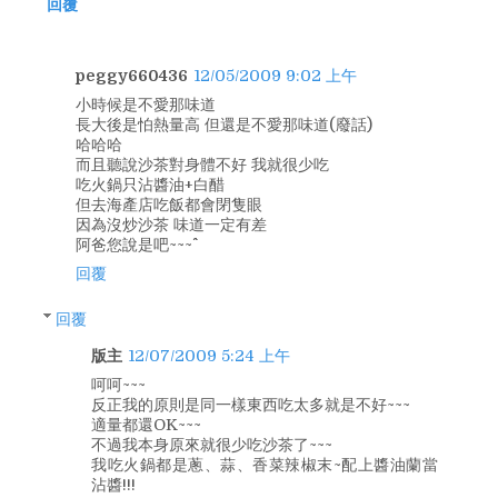
回覆
peggy660436
12/05/2009 9:02 上午
小時候是不愛那味道
長大後是怕熱量高 但還是不愛那味道(廢話)
哈哈哈
而且聽說沙茶對身體不好 我就很少吃
吃火鍋只沾醬油+白醋
但去海產店吃飯都會閉隻眼
因為沒炒沙茶 味道一定有差
阿爸您說是吧~~~^^
回覆
回覆
版主
12/07/2009 5:24 上午
呵呵~~~
反正我的原則是同一樣東西吃太多就是不好~~~
適量都還OK~~~
不過我本身原來就很少吃沙茶了~~~
我吃火鍋都是蔥、蒜、香菜辣椒末~配上醬油蘭當
沾醬!!!