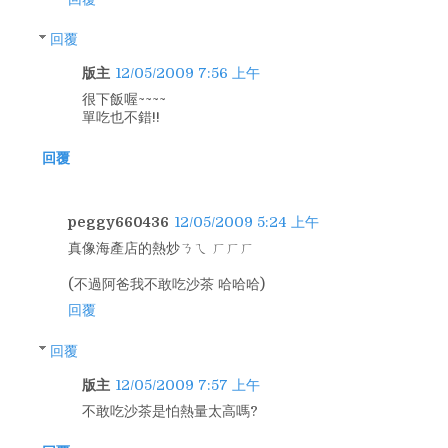
回覆
版主
12/05/2009 7:56 上午
很下飯喔~~~~
單吃也不錯!!
回覆
peggy660436
12/05/2009 5:24 上午
真像海產店的熱炒ㄋㄟ ㄏㄏㄏ
(不過阿爸我不敢吃沙茶 哈哈哈)
回覆
回覆
版主
12/05/2009 7:57 上午
不敢吃沙茶是怕熱量太高嗎?