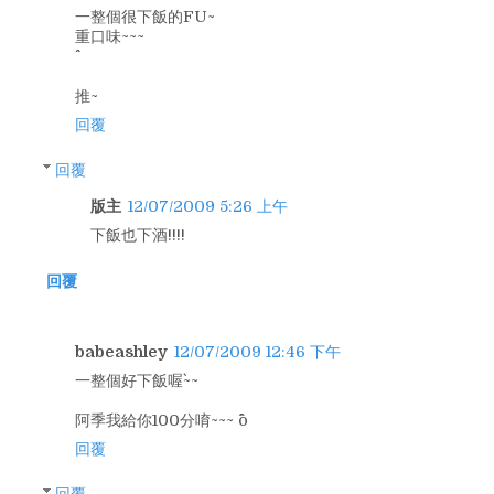
一整個很下飯的FU~
重口味~~~
推~
回覆
回覆
版主
12/07/2009 5:26 上午
下飯也下酒!!!!
回覆
babeashley
12/07/2009 12:46 下午
一整個好下飯喔`~~
阿季我給你100分唷~~~ ^o^
回覆
回覆