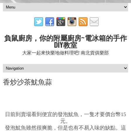
負鼠廚房，你的附屬廚房~電冰箱的手作
DIY教室
大家一起來快樂地做料理吧! 南北貨俱樂部
香炒沙茶魷魚蒜
日前到賣場看到便宜的發泡魷魚，一隻才要價台幣15
元。
發泡魷魚雖然很爽脆，但是也有不易入味的缺點。這