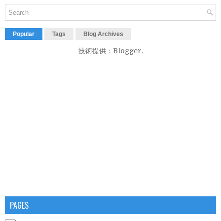
Popular
Tags
Blog Archives
技術提供：
Blogger
.
PAGES