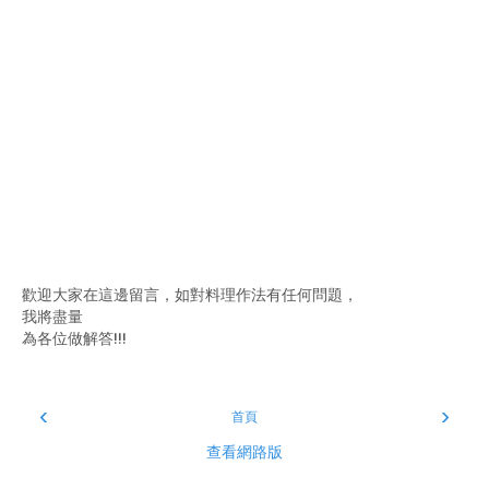
歡迎大家在這邊留言，如對料理作法有任何問題，
我將盡量
為各位做解答!!!
‹
›
首頁
查看網路版