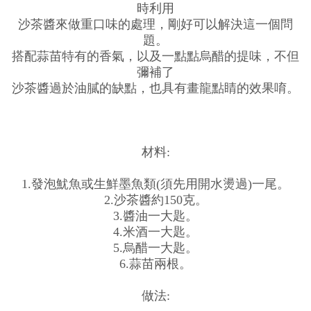
時利用
沙茶醬來做重口味的處理，剛好可以解決這一個問
題。
搭配蒜苗特有的香氣，以及一點點烏醋的提味，不但
彌補了
沙茶醬過於油膩的缺點，也具有畫龍點睛的效果唷。
材料:
1.發泡魷魚或生鮮墨魚類(須先用開水燙過)一尾。
2.沙茶醬約150克。
3.醬油一大匙。
4.米酒一大匙。
5.烏醋一大匙。
6.蒜苗兩根。
做法: