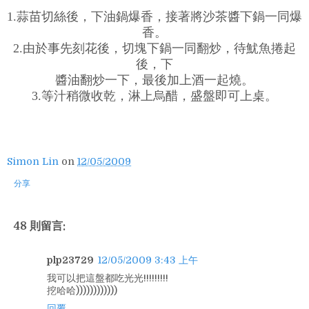
1.蒜苗切絲後，下油鍋爆香，接著將沙茶醬下鍋一同爆
香。
2.由於事先刻花後，切塊下鍋一同翻炒，待魷魚捲起
後，下
醬油翻炒一下，最後加上酒一起燒。
3.等汁稍微收乾，淋上烏醋，盛盤即可上桌。
Simon Lin
on
12/05/2009
分享
48 則留言:
plp23729
12/05/2009 3:43 上午
我可以把這盤都吃光光!!!!!!!!!
挖哈哈))))))))))))
回覆