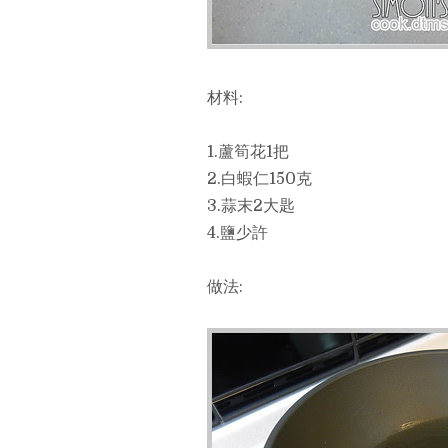
材料:
1.蘆筍花1把
2.白蝦仁150克
3.蒜末2大匙
4.鹽少許
做法: