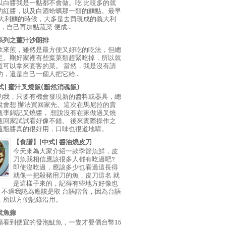
以白醬我是一點都不會做。吃 比較多的就
的紅醬，以及白酒蛤蠣那一類的麵點。最早
義大利麵的時候，大多是去買現成的義大利
E，自己再加點蔬菜 便成...
系列之薑汁沙朗排
拿來煎，雖然是最方便又好吃的吃法，但總
足。剛好家裡有些葉菜類趕緊吃掉，所以就
道可以拿來宴客的菜。 當然，我是沒有請
，還是自己一個人把它給...
中式] 蜜汁叉燒飯(黯然消魂飯)
的我，只要有機會發現新的醬料或器具，總
說會想 辦法買回家先。這次在馬尼拉的賣
瓶李錦記叉燒醬， 想說沒有在家做過叉燒
瓶回家試試看好像不錯。 後來實際操作之
這瓶醬真的很好用，口味也很道地唷。
【食譜】[中式] 醬油燒皮刀
今天來為大家介紹一款季節魚鮮，皮
刀魚我相信應該很多人都有吃過吧?
即使沒吃過，應該多少也看過這長得
就像一把殺豬用刀的魚，皮刀這名 就
是這樣子來的，記得有些地方好像也
"，不過我認為應該是取 台語諧音，因為台語
，所以方便記錄沿用。
魷魚蒜
場看到便宜的發泡魷魚，一隻才要價台幣15