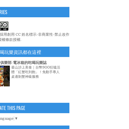
RIES
係採用
創用 CC 姓名標示-非商業性-禁止改作
 授權條款
授權.
喝玩樂資訊都在這裡
俱樂部-電冰箱的吃喝玩樂誌
釜山沙上美食｜台幣900狂嗑活
體「紅蟹吃到飽」！免動手專人
桌邊剝蟹神級服務
ATE THIS PAGE
anguage
▼