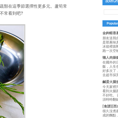
SEARCH
蔬類在這季節選擇性更多元。蘆筍常
不常看到吧?
Popula
金鉤蝦香蔥
朋友送我
是那蔥味
冰箱裡面
跑一次空槍
懶人肉燥
在國外的
飯，人生也
好多次了
去超市採買
鹹蛋火腿
今天家裡
看到火腿
不好吃。
須時時翻鍋
[食譜][
很久沒煮
成的麵點