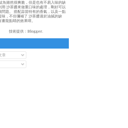
泡魷魚雖然很爽脆，但是也有不易入味的缺
利用 沙茶醬來做重口味的處理，剛好可以
個問題。 搭配蒜苗特有的香氣，以及一點
提味，不但彌補了 沙茶醬過於油膩的缺
有畫龍點睛的效果唷。
技術提供：
Blogger
.
文章