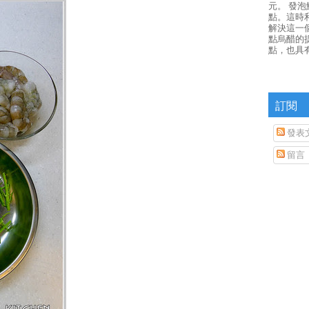
元。 發
點。這時
解決這一
點烏醋的
點，也具
訂閱
發表
留言