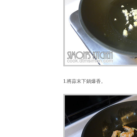
1.將蒜末下鍋爆香。