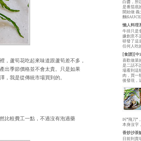
白醬，所
是番茄底
開始做 
麵SAUC
懶人料理
牛排只是
嫌創意不
研發了這
任何人吃的
[食譜][
喜歡做菜
裡，蘆筍花吃起來味道跟蘆筍差不多，
是二話不
產出季節價格並不會太貴。只是如果
場看到這
肉，買一
澤，我是從傳統市場買到的。
後發現，
然比較費工一點，不過沒有泡過藥
叫"飛刀
本身沒字
香炒沙茶
日前到賣