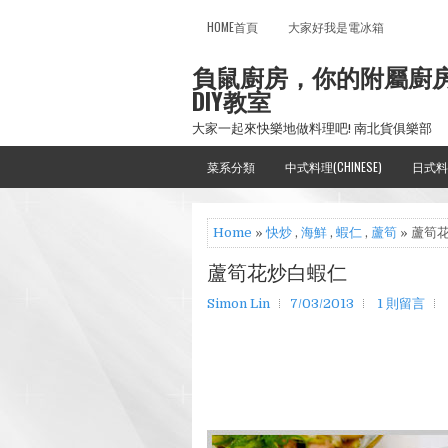
HOME首頁
大家好我是電冰箱
負鼠廚房，你的附屬廚
DIY教室
大家一起來快樂地做料理吧! 南北貨俱樂部
菜系分類
中式料理(CHINESE)
日式料
Home
»
快炒
,
海鮮
,
蝦仁
,
蘆筍
» 蘆筍
蘆筍花炒白蝦仁
Simon Lin
7/03/2013
1 則留言