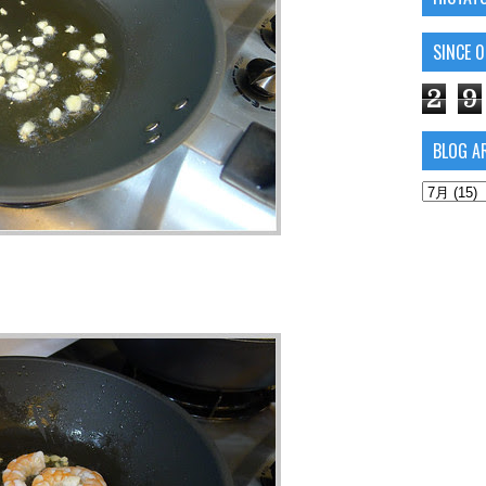
SINCE 
2
9
BLOG A