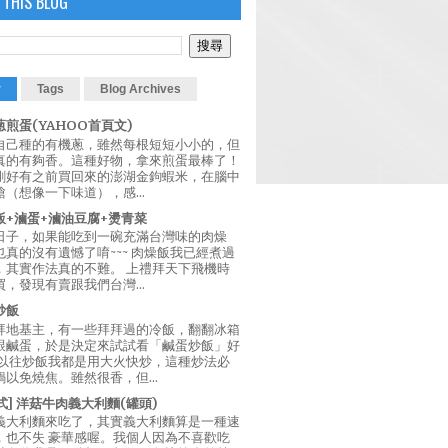
 THIS BLOG
r
Tags
Blog Archives
煎蛋(YAHOO首頁文)
自己種的有機蔥，雖然每根短短小小的，但
真的有夠香。這種好物，拿來煎蛋最棒了！
剛好有之前買回來的澎湖金鉤蝦米，在腦中
（想像一下味道），感...
飯+滷蛋+滷油豆腐+燙青菜
日子，如果能吃到一碗充滿台灣味的肉燥
真的沒有遺憾了唷~~~ 肉燥飯我已經煮過
，其實作法真的不難。 上禮拜天下飛機時
，發現有賣跟我們台灣...
炒飯
拜地基主，有一些拜拜過的冷飯，翻翻冰箱
跟鹹蛋，於是決定來試試看「鹹蛋炒飯」好
 以往炒飯我都是用大火快炒，這種炒法必
以免燒焦。雖然很香，但...
西式] 洋菇牛肉義大利麵(罐頭)
義大利麵來吃了，其實義大利麵算是一種速
，也不失 豪華感喔。我個人因為不喜歡吃