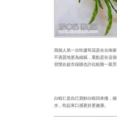
我個人第一次吃蘆筍花是在台南家
不過質地更為細膩，重點是在這個
習慣在超市採購也許比較難一親芳
白蝦仁是自己買鮮白蝦回來撥，雖
水，吃起來口感更好更健康。