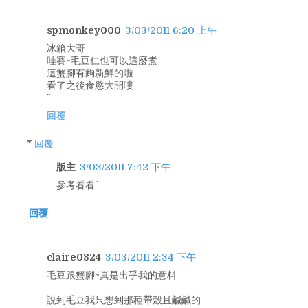
spmonkey000
3/03/2011 6:20 上午
冰箱大哥
哇賽~毛豆仁也可以這麼煮
這蟹腳有夠新鮮的啦
看了之後食慾大開嘍
回覆
回覆
版主
3/03/2011 7:42 下午
參考看看^^
回覆
claire0824
3/03/2011 2:34 下午
毛豆跟蟹腳~真是出乎我的意料
說到毛豆我只想到那種帶殼且鹹鹹的