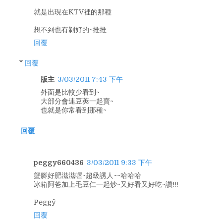
就是出現在KTV裡的那種
想不到也有剝好的~推推
回覆
回覆
版主
3/03/2011 7:43 下午
外面是比較少看到~
大部分會連豆莢一起賣~
也就是你常看到那種~
回覆
peggy660436
3/03/2011 9:33 下午
蟹腳好肥滋滋喔~超級誘人~~哈哈哈
冰箱阿爸加上毛豆仁一起炒~又好看又好吃~讚!!!
Peggy^^
回覆