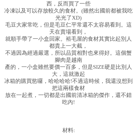
西，反而買了一些
冷凍以及可以存放較久的食材。(雖然出國前都被我吃
光光了XD)
毛豆大家常吃，但是毛豆仁平常還不太容易看到。這
天在賣場看到，
就順手帶了一小盒回家。裕毛屋的食材其實比起別人
都貴上一大截，
不過因為經過嚴選，所以品質相對也來得好。這個蟹
腳肉是越南
產的，一小盒雖然要價一百多，但是SIZE硬是比別人
大，這就激起
冰箱的購買慾囉，哈哈哈哈!不過這時候，我還沒想到
把這兩樣食材
放在一起煮，一切都是出國前清冰箱的傑作，還不錯
吃內!
材料: