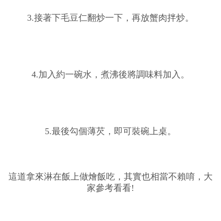
3.接著下毛豆仁翻炒一下，再放蟹肉拌炒。
4.加入約一碗水，煮沸後將調味料加入。
5.最後勾個薄芡，即可裝碗上桌。
這道拿來淋在飯上做燴飯吃，其實也相當不賴唷，大
家參考看看!