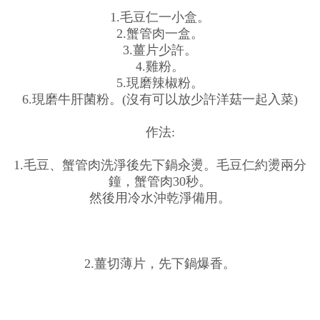
1.毛豆仁一小盒。
2.蟹管肉一盒。
3.薑片少許。
4.雞粉。
5.現磨辣椒粉。
6.現磨牛肝菌粉。(沒有可以放少許洋菇一起入菜)
作法:
1.毛豆、蟹管肉洗淨後先下鍋汆燙。毛豆仁約燙兩分
鐘，蟹管肉30秒。
然後用冷水沖乾淨備用。
2.薑切薄片，先下鍋爆香。