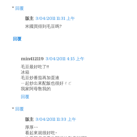
回覆
版主
3/04/2011 11:31 上午
米國買得到毛豆嗎?
回覆
min412119
3/04/2011 4:15 上午
毛豆最好吃了!!
冰箱
毛豆炒番茄再加蛋液
ㄧ起炒出來配飯也很好ㄔㄛ
我家阿母敎我的
回覆
回覆
版主
3/04/2011 11:33 上午
厚厚~~
看起來就很好吃~