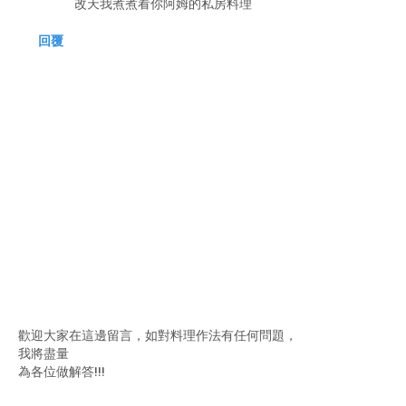
改天我煮煮看你阿姆的私房料理^^
回覆
歡迎大家在這邊留言，如對料理作法有任何問題，
我將盡量
為各位做解答!!!