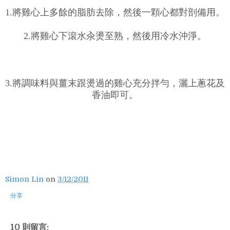
1.將雞心上多餘的脂肪去除，然後一顆心都對剖備用。
2.將雞心下滾水汆燙至熟，然後用冷水沖淨。
3.將調味料與薑末跟燙過的雞心充分拌勻，灑上蔥花及
香油即可。
Simon Lin
on
3/12/2011
分享
10 則留言: