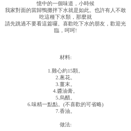
憶中的一個味道，小時候
我家對面的當歸鴨攤拌下水就是如此。也許有人不敢
吃這種下水類，那麼就
請先跳過不要看這篇囉。喜歡吃下水的朋友，歡迎光
臨，呵呵!
材料:
1.雞心約15顆。
2.蔥花。
3.薑末。
4.醬油膏。
5.烏醋。
6.味精一點點。(不喜歡的可省略)
7.香油。
做法: