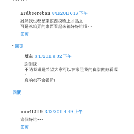
Erdbeereban
3/11/2011 6:16 下午
雖然我也都是東摸西摸晚上才貼文
可是冰箱弄的東西看起來都好好吃哦- -
回覆
回覆
版主
3/11/2011 6:32 下午
謝謝辣~
不過我還是希望大家可以在家照我的食譜做做看喔
~
真的都不會很難!
回覆
min412119
3/12/2011 4:49 上午
這個好吃~~~
回覆