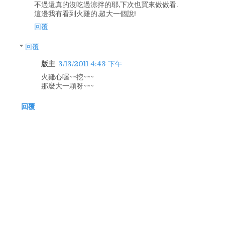
不過還真的沒吃過涼拌的耶,下次也買來做做看.
這邊我有看到火雞的,超大一個說!
回覆
回覆
版主
3/13/2011 4:43 下午
火雞心喔~~挖~~~
那麼大一顆呀~~~
回覆