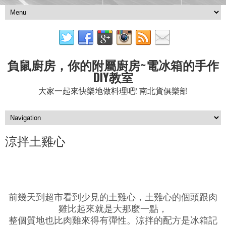
負鼠廚房，你的附屬廚房~電冰箱的手作
DIY教室
大家一起來快樂地做料理吧! 南北貨俱樂部
涼拌土雞心
前幾天到超市看到少見的土雞心，土雞心的個頭跟肉
雞比起來就是大那麼一點，
整個質地也比肉雞來得有彈性。涼拌的配方是冰箱記