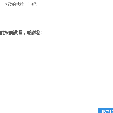
，喜歡的就推一下吧!
們按個讚喔，感謝您!
HISTAT