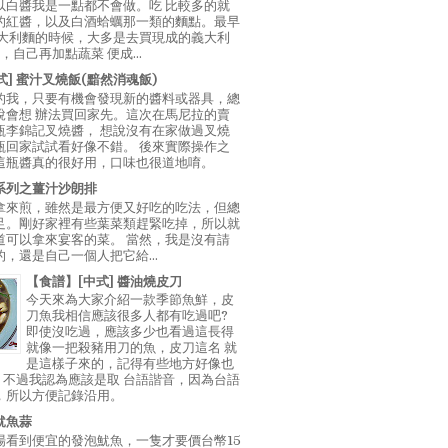
以白醬我是一點都不會做。吃 比較多的就
的紅醬，以及白酒蛤蠣那一類的麵點。最早
義大利麵的時候，大多是去買現成的義大利
E，自己再加點蔬菜 便成...
中式] 蜜汁叉燒飯(黯然消魂飯)
的我，只要有機會發現新的醬料或器具，總
說會想 辦法買回家先。這次在馬尼拉的賣
瓶李錦記叉燒醬， 想說沒有在家做過叉燒
瓶回家試試看好像不錯。 後來實際操作之
這瓶醬真的很好用，口味也很道地唷。
系列之薑汁沙朗排
拿來煎，雖然是最方便又好吃的吃法，但總
足。剛好家裡有些葉菜類趕緊吃掉，所以就
道可以拿來宴客的菜。 當然，我是沒有請
，還是自己一個人把它給...
【食譜】[中式] 醬油燒皮刀
今天來為大家介紹一款季節魚鮮，皮
刀魚我相信應該很多人都有吃過吧?
即使沒吃過，應該多少也看過這長得
就像一把殺豬用刀的魚，皮刀這名 就
是這樣子來的，記得有些地方好像也
"，不過我認為應該是取 台語諧音，因為台語
，所以方便記錄沿用。
魷魚蒜
場看到便宜的發泡魷魚，一隻才要價台幣15