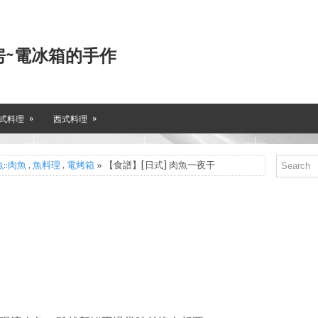
房~電冰箱的手作
»
»
式料理
西式料理
::肉魚
,
魚料理
,
電烤箱
» 【食譜】[日式] 肉魚一夜干