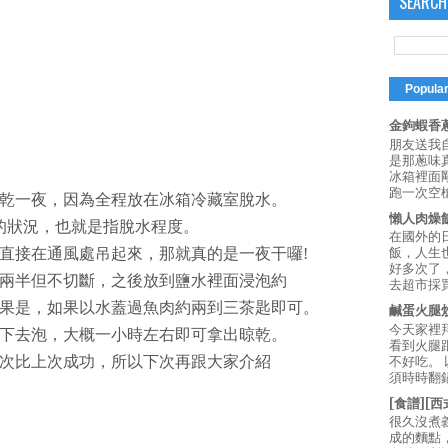
SEARCH
Popula
金鉤蝦香蔥
朋友送我
是那蔥味
冰箱裡面
跑一次空槍
乾一夜，因為全程放在冰箱冷藏室脫水。
懶人肉燥
的狀況，也就是指脫水程度。
在國外的
直接在通風處吊起來，那就真的是一夜干囉!
飯，人生也
好多次了
兩半但不切斷，之後放到鹽水裡面浸泡約
去超市採買
果是，如果以水蓋過魚肉約兩到三茶匙即可。
鹹蛋火腿
今天家裡
下去泡，大概一小時左右即可拿出晾乾。
看到火腿
次比上次成功，所以下次再跟大家介紹
不好吃。
須時時翻鍋
[食譜][
很久沒煮
成的麵點