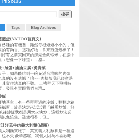
 THIS BLOG
r
Tags
Blog Archives
煎蛋(YAHOO首頁文)
自己種的有機蔥，雖然每根短短小小的，但
真的有夠香。這種好物，拿來煎蛋最棒了！
剛好有之前買回來的澎湖金鉤蝦米，在腦中
（想像一下味道），感...
飯+滷蛋+滷油豆腐+燙青菜
日子，如果能吃到一碗充滿台灣味的肉燥
真的沒有遺憾了唷~~~ 肉燥飯我已經煮過
，其實作法真的不難。 上禮拜天下飛機時
，發現有賣跟我們台灣...
炒飯
拜地基主，有一些拜拜過的冷飯，翻翻冰箱
跟鹹蛋，於是決定來試試看「鹹蛋炒飯」好
 以往炒飯我都是用大火快炒，這種炒法必
以免燒焦。雖然很香，但...
西式] 洋菇牛肉義大利麵(罐頭)
義大利麵來吃了，其實義大利麵算是一種速
，也不失 豪華感喔。我個人因為不喜歡吃