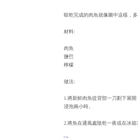
晾乾完成的肉魚就像圖中這樣，多
材料:
肉魚
鹽巴
檸檬
做法:
1.將新鮮肉魚從背部一刀劃下展
浸泡兩小時。
2.將魚在通風處陰乾一夜或在冰