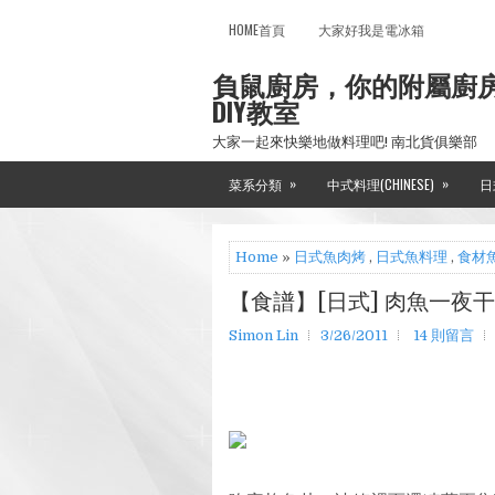
HOME首頁
大家好我是電冰箱
負鼠廚房，你的附屬廚
DIY教室
大家一起來快樂地做料理吧! 南北貨俱樂部
»
»
菜系分類
中式料理(CHINESE)
日
Home
»
日式魚肉烤
,
日式魚料理
,
食材魚
【食譜】[日式] 肉魚一夜干
Simon Lin
3/26/2011
14 則留言