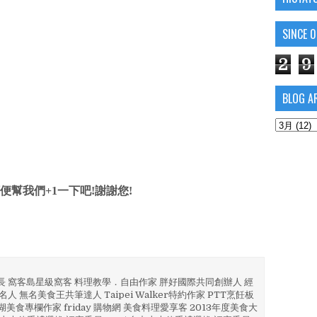
SINCE 
2
9
BLOG A
便幫我們+1一下吧!謝謝您!
部長 窩客島星級窩客 料理教學．自由作家 胖好國際共同創辦人 經
人 無名美食王共筆達人 Taipei Walker特約作家 PTT烹飪板
澎湖美食專欄作家 friday 購物網 美食料理愛享客 2013年度美食大