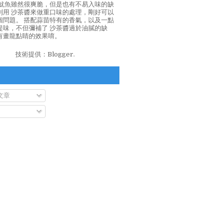
泡魷魚雖然很爽脆，但是也有不易入味的缺
利用 沙茶醬來做重口味的處理，剛好可以
個問題。 搭配蒜苗特有的香氣，以及一點
提味，不但彌補了 沙茶醬過於油膩的缺
有畫龍點睛的效果唷。
技術提供：
Blogger
.
文章