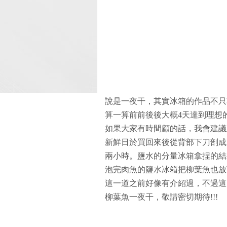
說是一夜干，其實冰箱的作品不只
算一算前前後後大概4天達到理想
如果大家有時間顧的話，我會建議
新鮮日於買回來後從背部下刀剖成
兩小時。鹽水的分量冰箱拿捏的結
泡完肉魚的鹽水冰箱把柳葉魚也放
這一道之前好像有介紹過，不過這
柳葉魚一夜干，敬請密切期待!!!