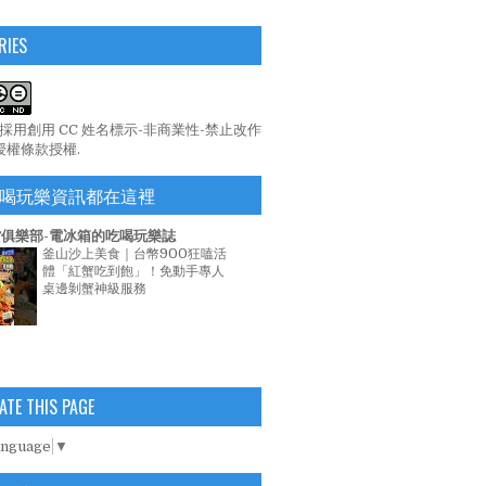
RIES
係採用
創用 CC 姓名標示-非商業性-禁止改作
 授權條款
授權.
喝玩樂資訊都在這裡
俱樂部-電冰箱的吃喝玩樂誌
釜山沙上美食｜台幣900狂嗑活
體「紅蟹吃到飽」！免動手專人
桌邊剝蟹神級服務
ATE THIS PAGE
anguage
▼