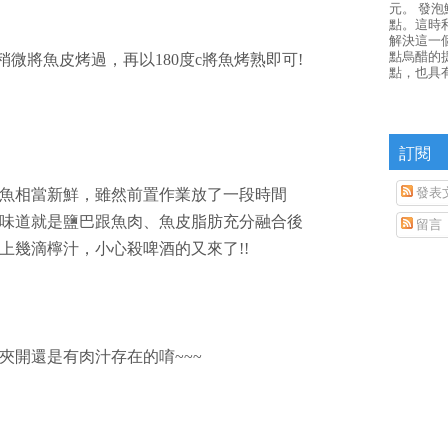
元。 發
點。這時
解決這一
點烏醋的
稍微將魚皮烤過，再以180度c將魚烤熟即可!
點，也具
訂閱
發表
魚相當新鮮，雖然前置作業放了一段時間
味道就是鹽巴跟魚肉、魚皮脂肪充分融合後
留言
上幾滴檸汁，小心殺啤酒的又來了!!
夾開還是有肉汁存在的唷~~~