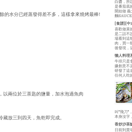
白醬，所
是番茄底
開始做 
餘的水分已經蒸發得差不多，這樣拿來燒烤最棒!
麵SAUC
[食譜][
喜歡做菜
是二話不
場看到這
肉，買一
後發現，
懶人料理
牛排只是
嫌創意不
研發了這
任何人吃的
開，以兩位於三茶匙的鹽量，加水泡過魚肉
叫"飛刀
本身沒字
箱冷藏放三到四天，魚乾即完成。
香炒沙茶
日前到賣