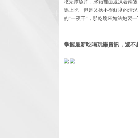
吃完炸魚片，冰箱裡面還凍著兩隻
馬上吃，但是又捨不得鮮度的清況
的"一夜干"，那乾脆來如法炮製
掌握最新吃喝玩樂資訊，還不