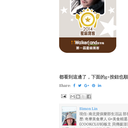
都看到這邊了，下面的g+按鈕也順
Share:
Simon Lin
現任: 南北貨俱樂部生活誌 
歷: 奇摩美食摩人 G+美食精選名
(COOKCLUB)板主 貝傳媒