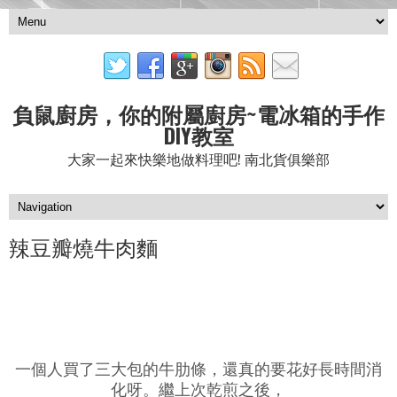
負鼠廚房，你的附屬廚房~電冰箱的手作
DIY教室
大家一起來快樂地做料理吧! 南北貨俱樂部
辣豆瓣燒牛肉麵
一個人買了三大包的牛肋條，還真的要花好長時間消
化呀。繼上次乾煎之後，