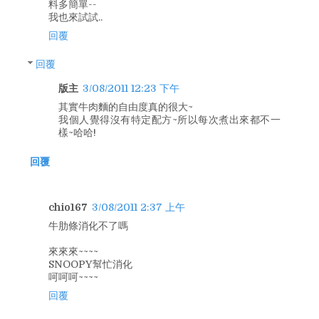
料多簡單--
我也來試試..
回覆
回覆
版主
3/08/2011 12:23 下午
其實牛肉麵的自由度真的很大~
我個人覺得沒有特定配方~所以每次煮出來都不一
樣~哈哈!
回覆
chio167
3/08/2011 2:37 上午
牛肋條消化不了嗎
來來來~~~~
SNOOPY幫忙消化
呵呵呵~~~~
回覆