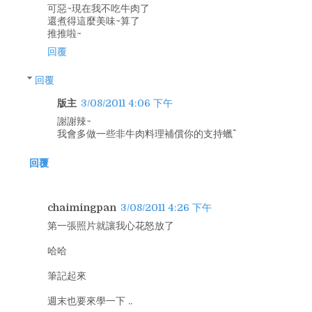
可惡~現在我不吃牛肉了
還煮得這麼美味~算了
推推啦~
回覆
回覆
版主
3/08/2011 4:06 下午
謝謝辣~
我會多做一些非牛肉料理補償你的支持蠟^^
回覆
chaimingpan
3/08/2011 4:26 下午
第一張照片就讓我心花怒放了
哈哈
筆記起來
週末也要來學一下 ..