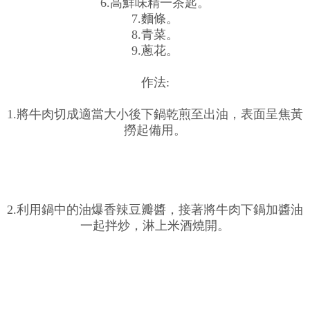
6.高鮮味精一茶匙。
7.麵條。
8.青菜。
9.蔥花。
作法:
1.將牛肉切成適當大小後下鍋乾煎至出油，表面呈焦黃
撈起備用。
2.利用鍋中的油爆香辣豆瓣醬，接著將牛肉下鍋加醬油
一起拌炒，淋上米酒燒開。