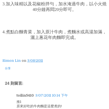
3.加入味精以及花椒粉拌勻，加水淹過牛肉，以小火燒
40分鐘再悶20分即可。
4.煮點白麵青菜，加入原汁牛肉，煮麵水或高湯加滿，
灑上蔥花年肉麵即完成。
Simon Lin
on
3/08/2011
分享
24 則留言:
toilin5410
3/07/2011 10:14 下午
推1
原來好吃的牛肉麵是這麼煮的!