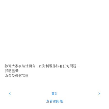
歡迎大家在這邊留言，如對料理作法有任何問題，
我將盡量
為各位做解答!!!
‹
›
首頁
查看網路版