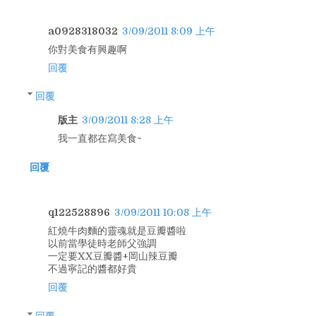
a0928318032
3/09/2011 8:09 上午
你對美食有興趣啊
回覆
回覆
版主
3/09/2011 8:28 上午
我一直都在寫美食~
回覆
q122528896
3/09/2011 10:08 上午
紅燒牛肉麵的靈魂就是豆瓣醬啦
以前當學徒時老師父強調
一定要XX豆瓣醬+岡山辣豆瓣
不過寧記的醬都好貴
回覆
回覆