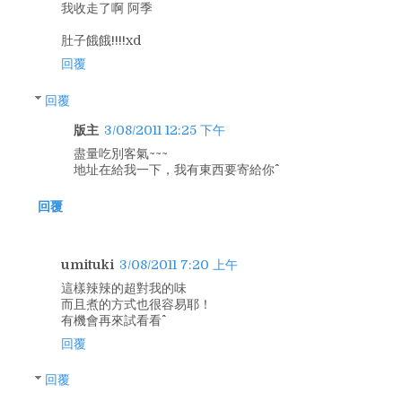
我收走了啊 阿季
肚子餓餓!!!!xd
回覆
回覆
版主
3/08/2011 12:25 下午
盡量吃別客氣~~~
地址在給我一下，我有東西要寄給你^^
回覆
umituki
3/08/2011 7:20 上午
這樣辣辣的超對我的味
而且煮的方式也很容易耶！
有機會再來試看看^^
回覆
回覆