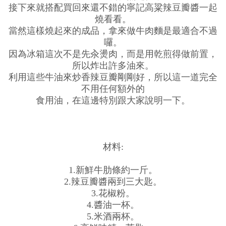
接下來就搭配買回來還不錯的寧記高粱辣豆瓣醬一起
燒看看。
當然這樣燒起來的成品，拿來做牛肉麵是最適合不過
囉。
因為冰箱這次不是先汆燙肉，而是用乾煎得做前置，
所以炸出許多油來。
利用這些牛油來炒香辣豆瓣剛剛好，所以這一道完全
不用任何額外的
食用油，在這邊特別跟大家說明一下。
材料:
1.新鮮牛肋條約一斤。
2.辣豆瓣醬兩到三大匙。
3.花椒粉。
4.醬油一杯。
5.米酒兩杯。