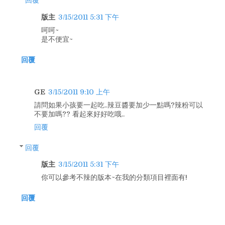
版主
3/15/2011 5:31 下午
呵呵~
是不便宜~
回覆
GE
3/15/2011 9:10 上午
請問如果小孩要一起吃..辣豆醬要加少一點嗎?辣粉可以
不要加嗎?? 看起來好好吃哦..
回覆
回覆
版主
3/15/2011 5:31 下午
你可以參考不辣的版本~在我的分類項目裡面有!
回覆