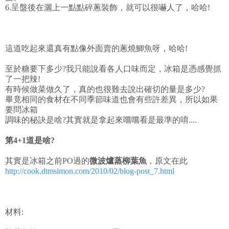
6.呈盤後在灑上一點點碎蔥裝飾，就可以很嚇人了，哈哈!
這道吃起來還真有點像外面賣的蔥燒鯽魚呀，哈哈!
至於糖要下多少?我只能說看各人口味而定，冰箱是憑感覺抓
了一把辣!
有時候做菜做久了，真的也很難去說出確切的量是多少?
畢竟相同的食材在不同季節味道也會有些許差異，所以如果
要問冰箱
調味的秘訣是啥?其實就是拿起來嚐嚐看是最準的唷....
第4+1道是啥?
其實是冰箱之前PO過的
微波爐蒸柳葉魚
，原文在此
http://cook.dtmsimon.com/2010/02/blog-post_7.html
材料: