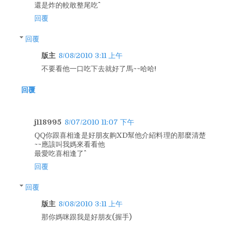
還是炸的較敢整尾吃^^
回覆
回覆
版主
8/08/2010 3:11 上午
不要看他一口吃下去就好了馬~~哈哈!
回覆
j118995
8/07/2010 11:07 下午
QQ你跟喜相逢是好朋友齁XD幫他介紹料理的那麼清楚
~~應該叫我媽來看看他
最愛吃喜相逢了^^
回覆
回覆
版主
8/08/2010 3:11 上午
那你媽咪跟我是好朋友(握手)