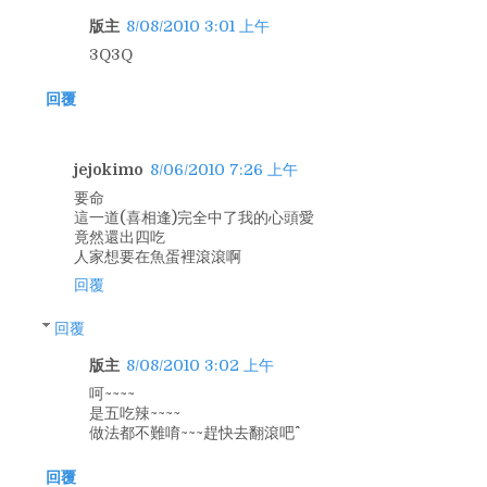
版主
8/08/2010 3:01 上午
3Q3Q
回覆
jejokimo
8/06/2010 7:26 上午
要命
這一道(喜相逢)完全中了我的心頭愛
竟然還出四吃
人家想要在魚蛋裡滾滾啊
回覆
回覆
版主
8/08/2010 3:02 上午
呵~~~~
是五吃辣~~~~
做法都不難唷~~~趕快去翻滾吧^^
回覆