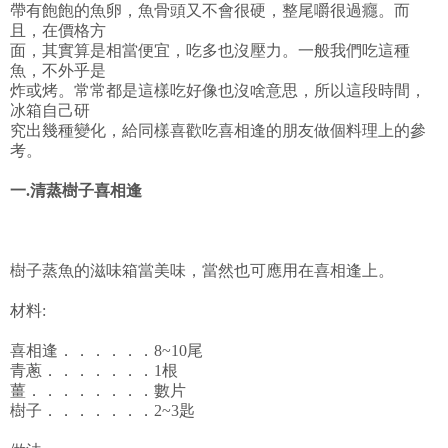
帶有飽飽的魚卵，魚骨頭又不會很硬，整尾嚼很過癮。而
且，在價格方
面，其實算是相當便宜，吃多也沒壓力。一般我們吃這種
魚，不外乎是
炸或烤。常常都是這樣吃好像也沒啥意思，所以這段時間，
冰箱自己研
究出幾種變化，給同樣喜歡吃喜相逢的朋友做個料理上的參
考。
一.清蒸樹子喜相逢
樹子蒸魚的滋味箱當美味，當然也可應用在喜相逢上。
材料:
喜相逢．．．．．．8~10尾
青蔥．．．．．．．1根
薑．．．．．．．．數片
樹子．．．．．．．2~3匙