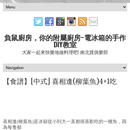
負鼠廚房，你的附屬廚房~電冰箱的手作
DIY教室
大家一起來快樂地做料理吧! 南北貨俱樂部
【食譜】[中式] 喜相逢(柳葉魚)4+1吃
喜相逢(柳葉魚)是冰箱從小到大一直都很喜歡吃的一種魚，因
為每隻都