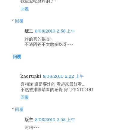
我最愛吃酥炸的了~
回覆
回覆
版主
8/08/2010 2:58 上午
炸的真的很香~
不過阿爸不太敢多吃呀~~~
回覆
kaoruaki
8/06/2010 2:22 上午
喜相逢 還是要炸的 看起來最好看...
不然整排眼睛看的感覺 好可怕XDDDD
回覆
回覆
版主
8/08/2010 2:58 上午
呵呵~~~