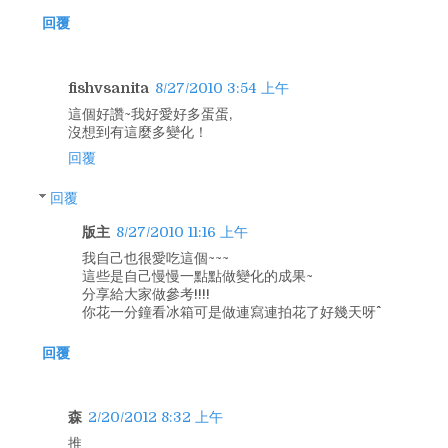
回覆
fishvsanita
8/27/2010 3:54 上午
這個好讚~我好愛好多蛋蛋,
沒想到有這麼多變化！
回覆
回覆
版主
8/27/2010 11:16 上午
我自己也很愛吃這個~~~
這些是自己慢慢一點點做變化的成果~
分享給大家做參考!!!!
你花一分鐘看冰箱可是做連寫連拍花了好幾天呀^^
回覆
森
2/20/2012 8:32 上午
推