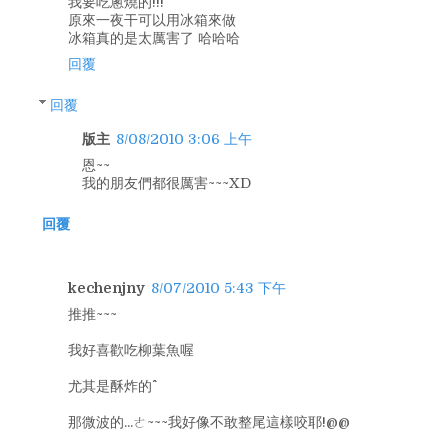
我要吃蔥燒的!!!
原來一夜干可以用冰箱來做
冰箱真的是太厲害了 哈哈哈
回覆
回覆
版主
8/08/2010 3:06 上午
恩~~
我的朋友們都很厲害~~~XD
回覆
kechenjny
8/07/2010 5:43 下午
推推~~~
我好喜歡吃柳葉魚喔
尤其是酥炸的^^
那微波的...ㄜ~~~我好像不敢整尾這樣咬耶!@@