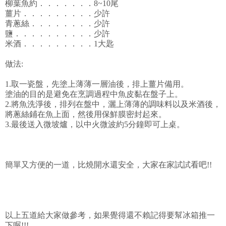
柳葉魚約．．．．．．．8~10尾
薑片．．．．．．．．．少許
青蔥絲．．．．．．．．少許
鹽．．．．．．．．．．少許
米酒．．．．．．．．．1大匙
做法:
1.取一瓷盤，先塗上薄薄一層油後，排上薑片備用。
塗油的目的是避免在烹調過程中魚皮黏在盤子上。
2.將魚洗淨後，排列在盤中，灑上薄薄的調味料以及米酒後，
將蔥絲鋪在魚上面，然後用保鮮膜密封起來。
3.最後送入微坡爐，以中火微波約5分鐘即可上桌。
簡單又方便的一道，比燒開水還安全，大家在家試試看吧!!
以上五道給大家做參考，如果覺得還不賴記得要幫冰箱推一
下喔!!!