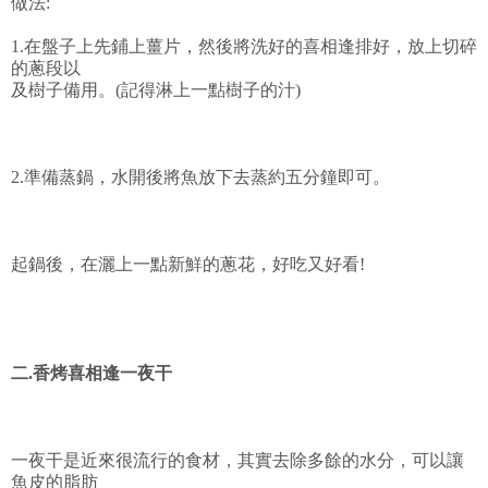
做法:
1.在盤子上先鋪上薑片，然後將洗好的喜相逢排好，放上切碎
的蔥段以
及樹子備用。(記得淋上一點樹子的汁)
2.準備蒸鍋，水開後將魚放下去蒸約五分鐘即可。
起鍋後，在灑上一點新鮮的蔥花，好吃又好看!
二.香烤喜相逢一夜干
一夜干是近來很流行的食材，其實去除多餘的水分，可以讓
魚皮的脂肪