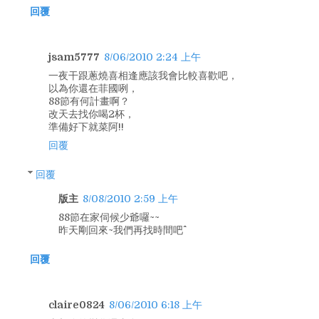
回覆
jsam5777
8/06/2010 2:24 上午
一夜干跟蔥燒喜相逢應該我會比較喜歡吧，
以為你還在菲國咧，
88節有何計畫啊？
改天去找你喝2杯，
準備好下就菜阿!!
回覆
回覆
版主
8/08/2010 2:59 上午
88節在家伺候少爺囉~~
昨天剛回來~我們再找時間吧^^
回覆
claire0824
8/06/2010 6:18 上午