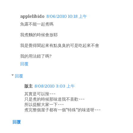
applelibido
8/06/2010 10:18 上午
魚露不能一起煮嗎
我煮麵的時候會放耶
我是覺得聞起來有點臭臭的可是吃起來不會
我的用法錯了嗎?
回覆
回覆
版主
8/08/2010 3:03 上午
其實是可以辣~~~
只是煮的時候那味道我不喜歡~~~
所以提醒大家一下~~~
煮完整個屋子都有一個"特殊"的味道呀~~~
回覆