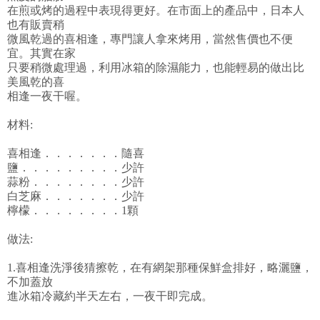
在煎或烤的過程中表現得更好。在市面上的產品中，日本人
也有販賣稍
微風乾過的喜相逢，專門讓人拿來烤用，當然售價也不便
宜。其實在家
只要稍微處理過，利用冰箱的除濕能力，也能輕易的做出比
美風乾的喜
相逢一夜干喔。
材料:
喜相逢．．．．．．．隨喜
鹽．．．．．．．．．少許
蒜粉．．．．．．．．少許
白芝麻．．．．．．．少許
檸檬．．．．．．．．1顆
做法:
1.喜相逢洗淨後猜擦乾，在有網架那種保鮮盒排好，略灑鹽，
不加蓋放
進冰箱冷藏約半天左右，一夜干即完成。