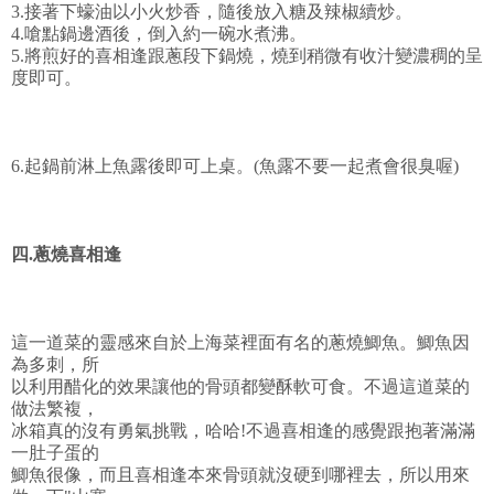
3.接著下蠔油以小火炒香，隨後放入糖及辣椒續炒。
4.嗆點鍋邊酒後，倒入約一碗水煮沸。
5.將煎好的喜相逢跟蔥段下鍋燒，燒到稍微有收汁變濃稠的呈
度即可。
6.起鍋前淋上魚露後即可上桌。(魚露不要一起煮會很臭喔)
四.蔥燒喜相逢
這一道菜的靈感來自於上海菜裡面有名的蔥燒鯽魚。鯽魚因
為多刺，所
以利用醋化的效果讓他的骨頭都變酥軟可食。不過這道菜的
做法繁複，
冰箱真的沒有勇氣挑戰，哈哈!不過喜相逢的感覺跟抱著滿滿
一肚子蛋的
鯽魚很像，而且喜相逢本來骨頭就沒硬到哪裡去，所以用來