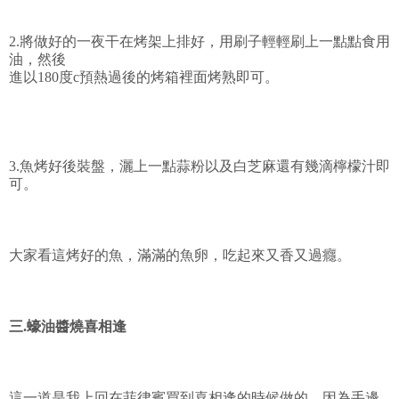
2.將做好的一夜干在烤架上排好，用刷子輕輕刷上一點點食用
油，然後
進以180度c預熱過後的烤箱裡面烤熟即可。
3.魚烤好後裝盤，灑上一點蒜粉以及白芝麻還有幾滴檸檬汁即
可。
大家看這烤好的魚，滿滿的魚卵，吃起來又香又過癮。
三.蠔油醬燒喜相逢
這一道是我上回在菲律賓買到喜相逢的時候做的，因為手邊