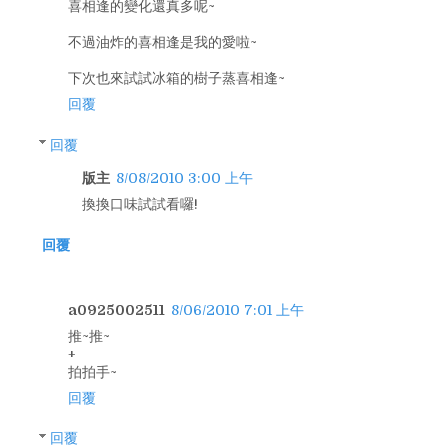
喜相逢的變化還真多呢~
不過油炸的喜相逢是我的愛啦~
下次也來試試冰箱的樹子蒸喜相逢~
回覆
回覆
版主
8/08/2010 3:00 上午
換換口味試試看囉!
回覆
a0925002511
8/06/2010 7:01 上午
推~推~
+
拍拍手~
回覆
回覆