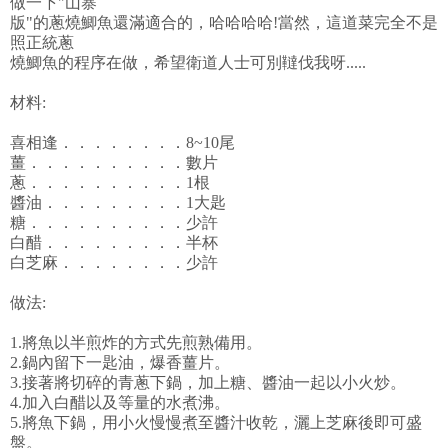
做一下"山寨
版"的蔥燒鯽魚還滿適合的，哈哈哈哈!當然，這道菜完全不是
照正統蔥
燒鯽魚的程序在做，希望衛道人士可別韃伐我呀.....
材料:
喜相逢．．．．．．．．8~10尾
薑．．．．．．．．．．數片
蔥．．．．．．．．．．1根
醬油．．．．．．．．．1大匙
糖．．．．．．．．．．少許
白醋．．．．．．．．．半杯
白芝麻．．．．．．．．少許
做法:
1.將魚以半煎炸的方式先煎熟備用。
2.鍋內留下一匙油，爆香薑片。
3.接著將切碎的青蔥下鍋，加上糖、醬油一起以小火炒。
4.加入白醋以及等量的水煮沸。
5.將魚下鍋，用小火慢慢煮至醬汁收乾，灑上芝麻後即可盛
盤。