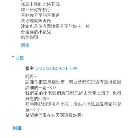
無意中進到此桃花源
哇~~給你拍拍手
喜歡你分享的喜相逢
我今晚就照著做
冰箱也是個有愛懂得分享的好人一枚
分送你的小鼠兒
給你個讚
回覆
回覆
版主
2/20/2012 9:54 上午
呵呵~
謝謝你把這篇翻出來，我自己都忘記還有寫得這麼
詳細的一篇~XD
我們家的小老鼠們應該都已經去天堂上班了~也很
難忘的回憶~
那時剛結婚還沒有小孩，所以小老鼠就像我家的兒
童~ㄎㄎ~
希望他們現在在天國過得好啊~
回覆