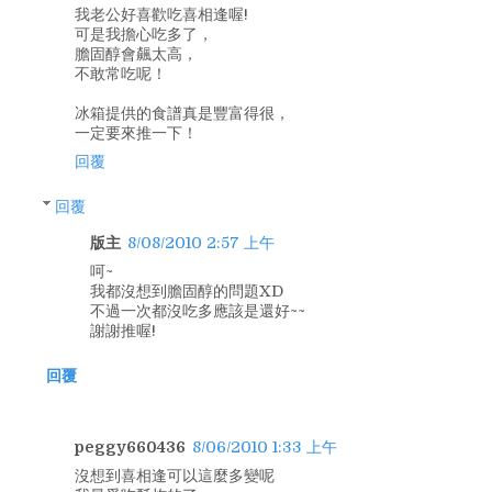
我老公好喜歡吃喜相逢喔!
可是我擔心吃多了，
膽固醇會飆太高，
不敢常吃呢！
冰箱提供的食譜真是豐富得很，
一定要來推一下！
回覆
回覆
版主
8/08/2010 2:57 上午
呵~
我都沒想到膽固醇的問題XD
不過一次都沒吃多應該是還好~~
謝謝推喔!
回覆
peggy660436
8/06/2010 1:33 上午
沒想到喜相逢可以這麼多變呢