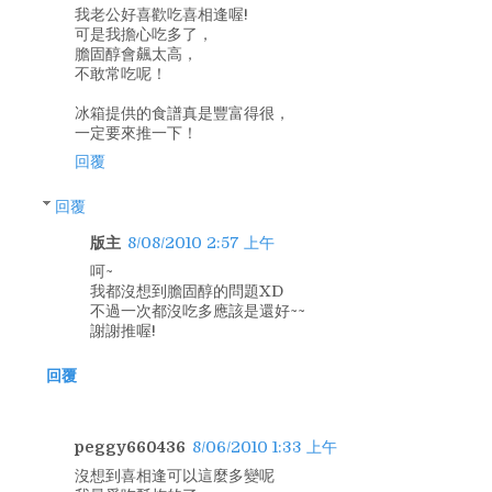
我老公好喜歡吃喜相逢喔!
可是我擔心吃多了，
膽固醇會飆太高，
不敢常吃呢！
冰箱提供的食譜真是豐富得很，
一定要來推一下！
回覆
回覆
版主
8/08/2010 2:57 上午
呵~
我都沒想到膽固醇的問題XD
不過一次都沒吃多應該是還好~~
謝謝推喔!
回覆
peggy660436
8/06/2010 1:33 上午
沒想到喜相逢可以這麼多變呢