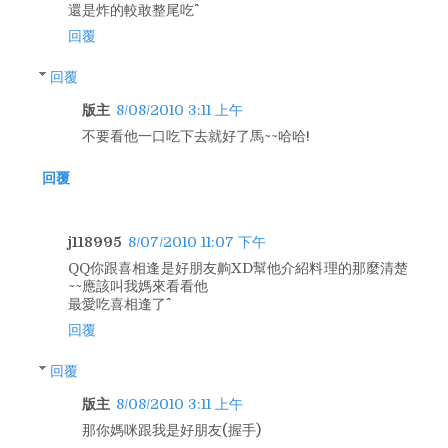
還是炸的較敢整尾吃^^
回覆
回覆
版主
8/08/2010 3:11 上午
不要看他一口吃下去就好了馬~~哈哈!
回覆
j118995
8/07/2010 11:07 下午
QQ你跟喜相逢是好朋友齁XD幫他介紹料理的那麼清楚
~~應該叫我媽來看看他
最愛吃喜相逢了^^
回覆
回覆
版主
8/08/2010 3:11 上午
那你媽咪跟我是好朋友(握手)