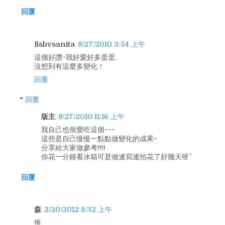
回覆
fishvsanita
8/27/2010 3:54 上午
這個好讚~我好愛好多蛋蛋,
沒想到有這麼多變化！
回覆
回覆
版主
8/27/2010 11:16 上午
我自己也很愛吃這個~~~
這些是自己慢慢一點點做變化的成果~
分享給大家做參考!!!!
你花一分鐘看冰箱可是做連寫連拍花了好幾天呀^^
回覆
森
2/20/2012 8:32 上午
推