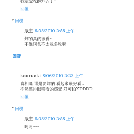
我最愛吃酥炸的了~
回覆
回覆
版主
8/08/2010 2:58 上午
炸的真的很香~
不過阿爸不太敢多吃呀~~~
回覆
kaoruaki
8/06/2010 2:22 上午
喜相逢 還是要炸的 看起來最好看...
不然整排眼睛看的感覺 好可怕XDDDD
回覆
回覆
版主
8/08/2010 2:58 上午
呵呵~~~