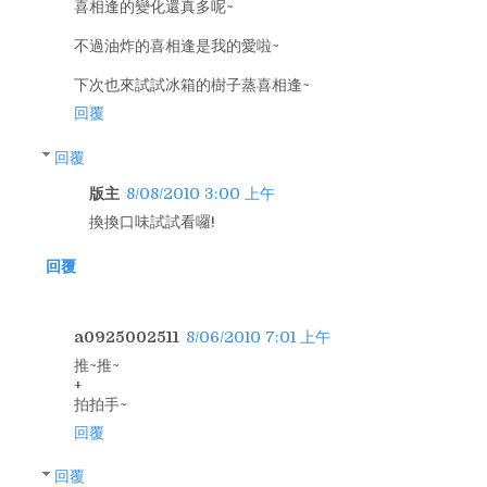
喜相逢的變化還真多呢~
不過油炸的喜相逢是我的愛啦~
下次也來試試冰箱的樹子蒸喜相逢~
回覆
回覆
版主
8/08/2010 3:00 上午
換換口味試試看囉!
回覆
a0925002511
8/06/2010 7:01 上午
推~推~
+
拍拍手~
回覆
回覆