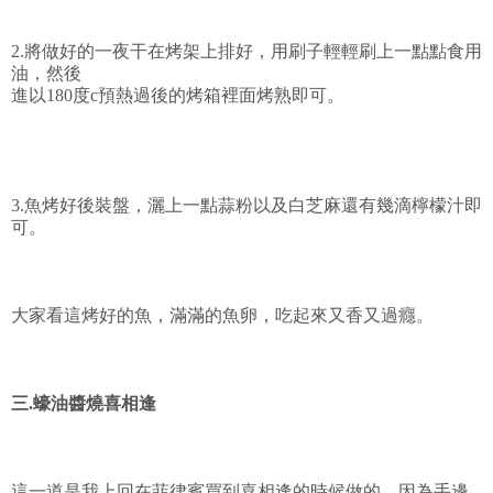
2.將做好的一夜干在烤架上排好，用刷子輕輕刷上一點點食用
油，然後
進以180度c預熱過後的烤箱裡面烤熟即可。
3.魚烤好後裝盤，灑上一點蒜粉以及白芝麻還有幾滴檸檬汁即
可。
大家看這烤好的魚，滿滿的魚卵，吃起來又香又過癮。
三.蠔油醬燒喜相逢
這一道是我上回在菲律賓買到喜相逢的時候做的，因為手邊