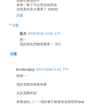
我要吃蔥燒的!!!
原來一夜干可以用冰箱來做
冰箱真的是太厲害了 哈哈哈
回覆
回覆
版主
8/08/2010 3:06 上午
恩~~
我的朋友們都很厲害~~~XD
回覆
kechenjny
8/07/2010 5:43 下午
推推~~~
我好喜歡吃柳葉魚喔
尤其是酥炸的^^
那微波的...ㄜ~~~我好像不敢整尾這樣咬耶!@@