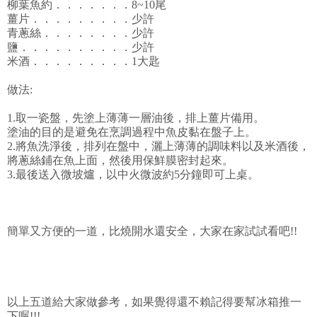
柳葉魚約．．．．．．．8~10尾
薑片．．．．．．．．．少許
青蔥絲．．．．．．．．少許
鹽．．．．．．．．．．少許
米酒．．．．．．．．．1大匙
做法:
1.取一瓷盤，先塗上薄薄一層油後，排上薑片備用。
塗油的目的是避免在烹調過程中魚皮黏在盤子上。
2.將魚洗淨後，排列在盤中，灑上薄薄的調味料以及米酒後，
將蔥絲鋪在魚上面，然後用保鮮膜密封起來。
3.最後送入微坡爐，以中火微波約5分鐘即可上桌。
簡單又方便的一道，比燒開水還安全，大家在家試試看吧!!
以上五道給大家做參考，如果覺得還不賴記得要幫冰箱推一
下喔!!!