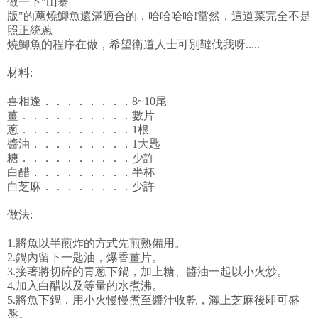
做一下"山寨
版"的蔥燒鯽魚還滿適合的，哈哈哈哈!當然，這道菜完全不是
照正統蔥
燒鯽魚的程序在做，希望衛道人士可別韃伐我呀.....
材料:
喜相逢．．．．．．．．8~10尾
薑．．．．．．．．．．數片
蔥．．．．．．．．．．1根
醬油．．．．．．．．．1大匙
糖．．．．．．．．．．少許
白醋．．．．．．．．．半杯
白芝麻．．．．．．．．少許
做法:
1.將魚以半煎炸的方式先煎熟備用。
2.鍋內留下一匙油，爆香薑片。
3.接著將切碎的青蔥下鍋，加上糖、醬油一起以小火炒。
4.加入白醋以及等量的水煮沸。
5.將魚下鍋，用小火慢慢煮至醬汁收乾，灑上芝麻後即可盛
盤。