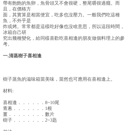
帶有飽飽的魚卵，魚骨頭又不會很硬，整尾嚼很過癮。而
且，在價格方
面，其實算是相當便宜，吃多也沒壓力。一般我們吃這種
魚，不外乎是
炸或烤。常常都是這樣吃好像也沒啥意思，所以這段時間，
冰箱自己研
究出幾種變化，給同樣喜歡吃喜相逢的朋友做個料理上的參
考。
一.清蒸樹子喜相逢
樹子蒸魚的滋味箱當美味，當然也可應用在喜相逢上。
材料:
喜相逢．．．．．．8~10尾
青蔥．．．．．．．1根
薑．．．．．．．．數片
樹子．．．．．．．2~3匙