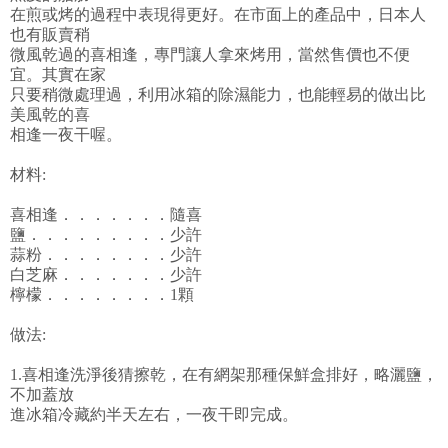
在煎或烤的過程中表現得更好。在市面上的產品中，日本人
也有販賣稍
微風乾過的喜相逢，專門讓人拿來烤用，當然售價也不便
宜。其實在家
只要稍微處理過，利用冰箱的除濕能力，也能輕易的做出比
美風乾的喜
相逢一夜干喔。
材料:
喜相逢．．．．．．．隨喜
鹽．．．．．．．．．少許
蒜粉．．．．．．．．少許
白芝麻．．．．．．．少許
檸檬．．．．．．．．1顆
做法:
1.喜相逢洗淨後猜擦乾，在有網架那種保鮮盒排好，略灑鹽，
不加蓋放
進冰箱冷藏約半天左右，一夜干即完成。