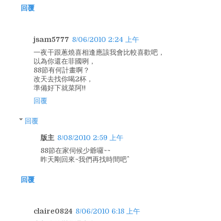
回覆
jsam5777
8/06/2010 2:24 上午
一夜干跟蔥燒喜相逢應該我會比較喜歡吧，
以為你還在菲國咧，
88節有何計畫啊？
改天去找你喝2杯，
準備好下就菜阿!!
回覆
回覆
版主
8/08/2010 2:59 上午
88節在家伺候少爺囉~~
昨天剛回來~我們再找時間吧^^
回覆
claire0824
8/06/2010 6:18 上午