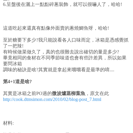
6.呈盤後在灑上一點點碎蔥裝飾，就可以很嚇人了，哈哈!
這道吃起來還真有點像外面賣的蔥燒鯽魚呀，哈哈!
至於糖要下多少?我只能說看各人口味而定，冰箱是憑感覺抓
了一把辣!
有時候做菜做久了，真的也很難去說出確切的量是多少?
畢竟相同的食材在不同季節味道也會有些許差異，所以如果
要問冰箱
調味的秘訣是啥?其實就是拿起來嚐嚐看是最準的唷....
第4+1道是啥?
其實是冰箱之前PO過的
微波爐蒸柳葉魚
，原文在此
http://cook.dtmsimon.com/2010/02/blog-post_7.html
材料: