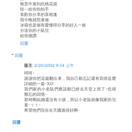
無意中進到此桃花源
哇~~給你拍拍手
喜歡你分享的喜相逢
我今晚就照著做
冰箱也是個有愛懂得分享的好人一枚
分送你的小鼠兒
給你個讚
回覆
回覆
版主
2/20/2012 9:54 上午
呵呵~
謝謝你把這篇翻出來，我自己都忘記還有寫得這麼
詳細的一篇~XD
我們家的小老鼠們應該都已經去天堂上班了~也很
難忘的回憶~
那時剛結婚還沒有小孩，所以小老鼠就像我家的兒
童~ㄎㄎ~
希望他們現在在天國過得好啊~
回覆