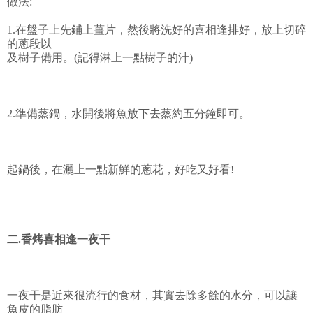
做法:
1.在盤子上先鋪上薑片，然後將洗好的喜相逢排好，放上切碎
的蔥段以
及樹子備用。(記得淋上一點樹子的汁)
2.準備蒸鍋，水開後將魚放下去蒸約五分鐘即可。
起鍋後，在灑上一點新鮮的蔥花，好吃又好看!
二.香烤喜相逢一夜干
一夜干是近來很流行的食材，其實去除多餘的水分，可以讓
魚皮的脂肪