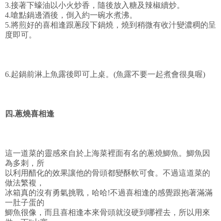
3.接著下蠔油以小火炒香，隨後放入糖及辣椒續炒。
4.嗆點鍋邊酒後，倒入約一碗水煮沸。
5.將煎好的喜相逢跟蔥段下鍋燒，燒到稍微有收汁變濃稠的呈
度即可。
6.起鍋前淋上魚露後即可上桌。(魚露不要一起煮會很臭喔)
四.蔥燒喜相逢
這一道菜的靈感來自於上海菜裡面有名的蔥燒鯽魚。鯽魚因
為多刺，所
以利用醋化的效果讓他的骨頭都變酥軟可食。不過這道菜的
做法繁複，
冰箱真的沒有勇氣挑戰，哈哈!不過喜相逢的感覺跟抱著滿滿
一肚子蛋的
鯽魚很像，而且喜相逢本來骨頭就沒硬到哪裡去，所以用來