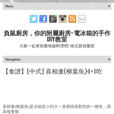
負鼠廚房，你的附屬廚房~電冰箱的手作
DIY教室
大家一起來快樂地做料理吧! 南北貨俱樂部
【食譜】[中式] 喜相逢(柳葉魚)4+1吃
喜相逢(柳葉魚)是冰箱從小到大一直都很喜歡吃的一種魚，因
為每隻都