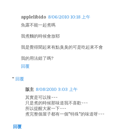
applelibido
8/06/2010 10:18 上午
魚露不能一起煮嗎
我煮麵的時候會放耶
我是覺得聞起來有點臭臭的可是吃起來不會
我的用法錯了嗎?
回覆
回覆
版主
8/08/2010 3:03 上午
其實是可以辣~~~
只是煮的時候那味道我不喜歡~~~
所以提醒大家一下~~~
煮完整個屋子都有一個"特殊"的味道呀~~~
回覆