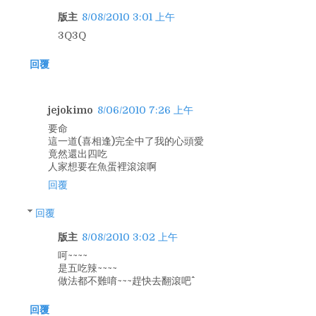
版主
8/08/2010 3:01 上午
3Q3Q
回覆
jejokimo
8/06/2010 7:26 上午
要命
這一道(喜相逢)完全中了我的心頭愛
竟然還出四吃
人家想要在魚蛋裡滾滾啊
回覆
回覆
版主
8/08/2010 3:02 上午
呵~~~~
是五吃辣~~~~
做法都不難唷~~~趕快去翻滾吧^^
回覆