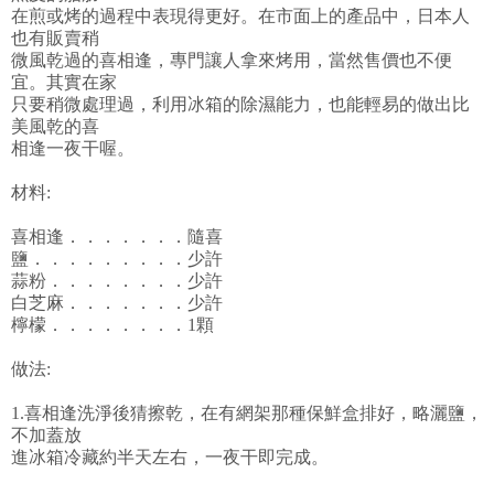
在煎或烤的過程中表現得更好。在市面上的產品中，日本人
也有販賣稍
微風乾過的喜相逢，專門讓人拿來烤用，當然售價也不便
宜。其實在家
只要稍微處理過，利用冰箱的除濕能力，也能輕易的做出比
美風乾的喜
相逢一夜干喔。
材料:
喜相逢．．．．．．．隨喜
鹽．．．．．．．．．少許
蒜粉．．．．．．．．少許
白芝麻．．．．．．．少許
檸檬．．．．．．．．1顆
做法:
1.喜相逢洗淨後猜擦乾，在有網架那種保鮮盒排好，略灑鹽，
不加蓋放
進冰箱冷藏約半天左右，一夜干即完成。