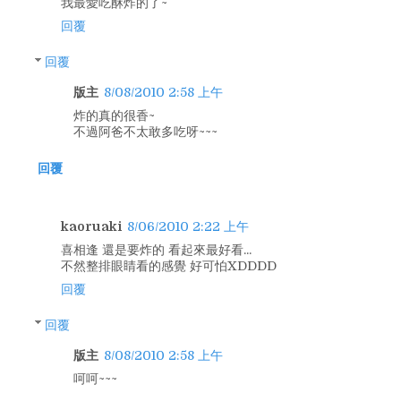
我最愛吃酥炸的了~
回覆
回覆
版主
8/08/2010 2:58 上午
炸的真的很香~
不過阿爸不太敢多吃呀~~~
回覆
kaoruaki
8/06/2010 2:22 上午
喜相逢 還是要炸的 看起來最好看...
不然整排眼睛看的感覺 好可怕XDDDD
回覆
回覆
版主
8/08/2010 2:58 上午
呵呵~~~