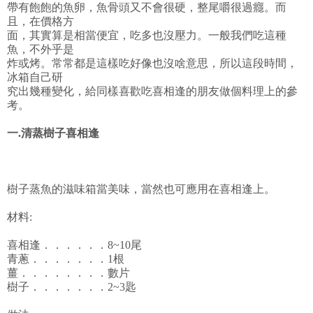
帶有飽飽的魚卵，魚骨頭又不會很硬，整尾嚼很過癮。而
且，在價格方
面，其實算是相當便宜，吃多也沒壓力。一般我們吃這種
魚，不外乎是
炸或烤。常常都是這樣吃好像也沒啥意思，所以這段時間，
冰箱自己研
究出幾種變化，給同樣喜歡吃喜相逢的朋友做個料理上的參
考。
一.清蒸樹子喜相逢
樹子蒸魚的滋味箱當美味，當然也可應用在喜相逢上。
材料:
喜相逢．．．．．．8~10尾
青蔥．．．．．．．1根
薑．．．．．．．．數片
樹子．．．．．．．2~3匙