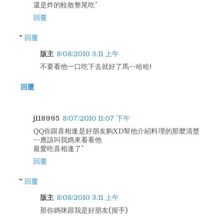
還是炸的較敢整尾吃^^
回覆
回覆
版主
8/08/2010 3:11 上午
不要看他一口吃下去就好了馬~~哈哈!
回覆
j118995
8/07/2010 11:07 下午
QQ你跟喜相逢是好朋友齁XD幫他介紹料理的那麼清楚
~~應該叫我媽來看看他
最愛吃喜相逢了^^
回覆
回覆
版主
8/08/2010 3:11 上午
那你媽咪跟我是好朋友(握手)