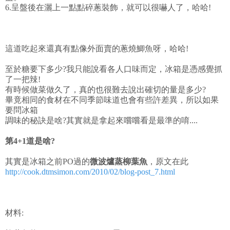
6.呈盤後在灑上一點點碎蔥裝飾，就可以很嚇人了，哈哈!
這道吃起來還真有點像外面賣的蔥燒鯽魚呀，哈哈!
至於糖要下多少?我只能說看各人口味而定，冰箱是憑感覺抓
了一把辣!
有時候做菜做久了，真的也很難去說出確切的量是多少?
畢竟相同的食材在不同季節味道也會有些許差異，所以如果
要問冰箱
調味的秘訣是啥?其實就是拿起來嚐嚐看是最準的唷....
第4+1道是啥?
其實是冰箱之前PO過的
微波爐蒸柳葉魚
，原文在此
http://cook.dtmsimon.com/2010/02/blog-post_7.html
材料: