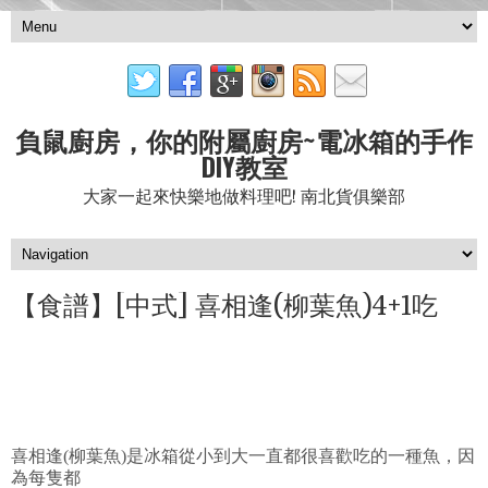
負鼠廚房，你的附屬廚房~電冰箱的手作
DIY教室
大家一起來快樂地做料理吧! 南北貨俱樂部
【食譜】[中式] 喜相逢(柳葉魚)4+1吃
喜相逢(柳葉魚)是冰箱從小到大一直都很喜歡吃的一種魚，因
為每隻都