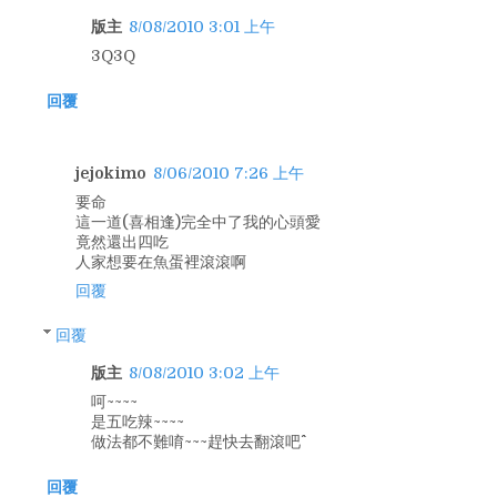
版主
8/08/2010 3:01 上午
3Q3Q
回覆
jejokimo
8/06/2010 7:26 上午
要命
這一道(喜相逢)完全中了我的心頭愛
竟然還出四吃
人家想要在魚蛋裡滾滾啊
回覆
回覆
版主
8/08/2010 3:02 上午
呵~~~~
是五吃辣~~~~
做法都不難唷~~~趕快去翻滾吧^^
回覆