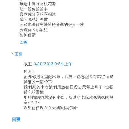
無意中進到此桃花源
哇~~給你拍拍手
喜歡你分享的喜相逢
我今晚就照著做
冰箱也是個有愛懂得分享的好人一枚
分送你的小鼠兒
給你個讚
回覆
回覆
版主
2/20/2012 9:54 上午
呵呵~
謝謝你把這篇翻出來，我自己都忘記還有寫得這麼
詳細的一篇~XD
我們家的小老鼠們應該都已經去天堂上班了~也很
難忘的回憶~
那時剛結婚還沒有小孩，所以小老鼠就像我家的兒
童~ㄎㄎ~
希望他們現在在天國過得好啊~
回覆