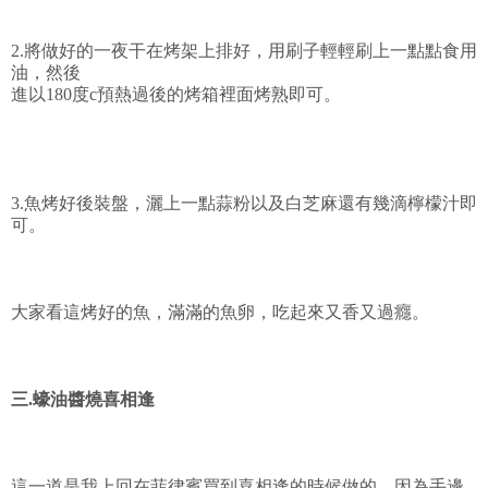
2.將做好的一夜干在烤架上排好，用刷子輕輕刷上一點點食用
油，然後
進以180度c預熱過後的烤箱裡面烤熟即可。
3.魚烤好後裝盤，灑上一點蒜粉以及白芝麻還有幾滴檸檬汁即
可。
大家看這烤好的魚，滿滿的魚卵，吃起來又香又過癮。
三.蠔油醬燒喜相逢
這一道是我上回在菲律賓買到喜相逢的時候做的，因為手邊