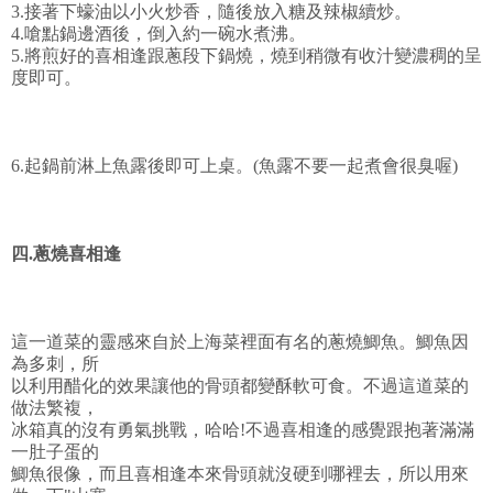
3.接著下蠔油以小火炒香，隨後放入糖及辣椒續炒。
4.嗆點鍋邊酒後，倒入約一碗水煮沸。
5.將煎好的喜相逢跟蔥段下鍋燒，燒到稍微有收汁變濃稠的呈
度即可。
6.起鍋前淋上魚露後即可上桌。(魚露不要一起煮會很臭喔)
四.蔥燒喜相逢
這一道菜的靈感來自於上海菜裡面有名的蔥燒鯽魚。鯽魚因
為多刺，所
以利用醋化的效果讓他的骨頭都變酥軟可食。不過這道菜的
做法繁複，
冰箱真的沒有勇氣挑戰，哈哈!不過喜相逢的感覺跟抱著滿滿
一肚子蛋的
鯽魚很像，而且喜相逢本來骨頭就沒硬到哪裡去，所以用來