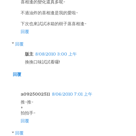
喜相逢的變化還真多呢~
不過油炸的喜相逢是我的愛啦~
下次也來試試冰箱的樹子蒸喜相逢~
回覆
回覆
版主
8/08/2010 3:00 上午
換換口味試試看囉!
回覆
a0925002511
8/06/2010 7:01 上午
推~推~
+
拍拍手~
回覆
回覆