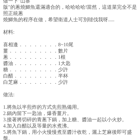
做一下"山寨
版"的蔥燒鯽魚還滿適合的，哈哈哈哈!當然，這道菜完全不是
照正統蔥
燒鯽魚的程序在做，希望衛道人士可別韃伐我呀.....
材料:
喜相逢．．．．．．．．8~10尾
薑．．．．．．．．．．數片
蔥．．．．．．．．．．1根
醬油．．．．．．．．．1大匙
糖．．．．．．．．．．少許
白醋．．．．．．．．．半杯
白芝麻．．．．．．．．少許
做法:
1.將魚以半煎炸的方式先煎熟備用。
2.鍋內留下一匙油，爆香薑片。
3.接著將切碎的青蔥下鍋，加上糖、醬油一起以小火炒。
4.加入白醋以及等量的水煮沸。
5.將魚下鍋，用小火慢慢煮至醬汁收乾，灑上芝麻後即可盛
盤。