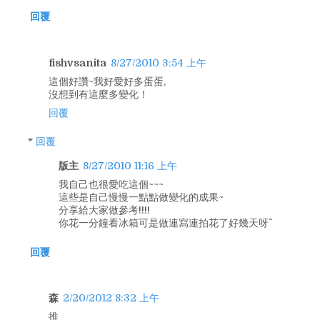
回覆
fishvsanita
8/27/2010 3:54 上午
這個好讚~我好愛好多蛋蛋,
沒想到有這麼多變化！
回覆
回覆
版主
8/27/2010 11:16 上午
我自己也很愛吃這個~~~
這些是自己慢慢一點點做變化的成果~
分享給大家做參考!!!!
你花一分鐘看冰箱可是做連寫連拍花了好幾天呀^^
回覆
森
2/20/2012 8:32 上午
推