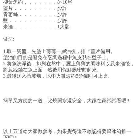
柳葉魚約．．．．．．．8~10尾
薑片．．．．．．．．．少許
青蔥絲．．．．．．．．少許
鹽．．．．．．．．．．少許
米酒．．．．．．．．．1大匙
做法:
1.取一瓷盤，先塗上薄薄一層油後，排上薑片備用。
塗油的目的是避免在烹調過程中魚皮黏在盤子上。
2.將魚洗淨後，排列在盤中，灑上薄薄的調味料以及米酒後，
將蔥絲鋪在魚上面，然後用保鮮膜密封起來。
3.最後送入微坡爐，以中火微波約5分鐘即可上桌。
簡單又方便的一道，比燒開水還安全，大家在家試試看吧!!
以上五道給大家做參考，如果覺得還不賴記得要幫冰箱推一
下喔!!!