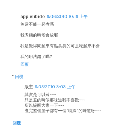
applelibido
8/06/2010 10:18 上午
魚露不能一起煮嗎
我煮麵的時候會放耶
我是覺得聞起來有點臭臭的可是吃起來不會
我的用法錯了嗎?
回覆
回覆
版主
8/08/2010 3:03 上午
其實是可以辣~~~
只是煮的時候那味道我不喜歡~~~
所以提醒大家一下~~~
煮完整個屋子都有一個"特殊"的味道呀~~~
回覆