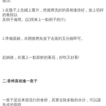
做法:
1.在盤子上先鋪上薑片，然後將洗好的喜相逢排好，放上切碎
的蔥段以
及樹子備用。(記得淋上一點樹子的汁)
2.準備蒸鍋，水開後將魚放下去蒸約五分鐘即可。
起鍋後，在灑上一點新鮮的蔥花，好吃又好看!
二.香烤喜相逢一夜干
一夜干是近來很流行的食材，其實去除多餘的水分，可以讓
魚皮的脂肪