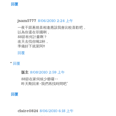
回覆
jsam5777
8/06/2010 2:24 上午
一夜干跟蔥燒喜相逢應該我會比較喜歡吧，
以為你還在菲國咧，
88節有何計畫啊？
改天去找你喝2杯，
準備好下就菜阿!!
回覆
回覆
版主
8/08/2010 2:59 上午
88節在家伺候少爺囉~~
昨天剛回來~我們再找時間吧^^
回覆
claire0824
8/06/2010 6:18 上午