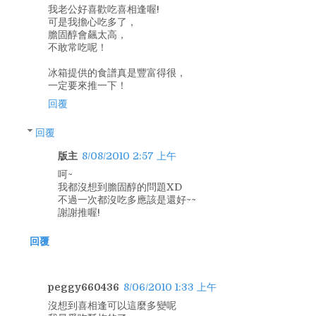
我老公好喜歡吃喜相逢喔!
可是我擔心吃多了，
膽固醇會飆太高，
不敢常吃呢！
冰箱提供的食譜真是豐富得很，
一定要來推一下！
回覆
回覆
版主
8/08/2010 2:57 上午
呵~
我都沒想到膽固醇的問題XD
不過一次都沒吃多應該是還好~~
謝謝推喔!
回覆
peggy660436
8/06/2010 1:33 上午
沒想到喜相逢可以這麼多變呢