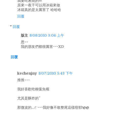
我要吃蔥燒的!!!
原來一夜干可以用冰箱來做
冰箱真的是太厲害了 哈哈哈
回覆
回覆
版主
8/08/2010 3:06 上午
恩~~
我的朋友們都很厲害~~~XD
回覆
kechenjny
8/07/2010 5:43 下午
推推~~~
我好喜歡吃柳葉魚喔
尤其是酥炸的^^
那微波的...ㄜ~~~我好像不敢整尾這樣咬耶!@@