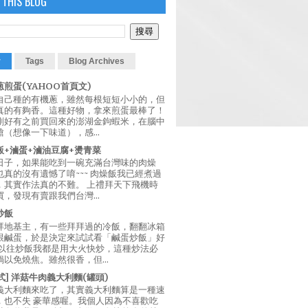
 THIS BLOG
r
Tags
Blog Archives
煎蛋(YAHOO首頁文)
自己種的有機蔥，雖然每根短短小小的，但
真的有夠香。這種好物，拿來煎蛋最棒了！
剛好有之前買回來的澎湖金鉤蝦米，在腦中
（想像一下味道），感...
飯+滷蛋+滷油豆腐+燙青菜
日子，如果能吃到一碗充滿台灣味的肉燥
真的沒有遺憾了唷~~~ 肉燥飯我已經煮過
，其實作法真的不難。 上禮拜天下飛機時
，發現有賣跟我們台灣...
炒飯
拜地基主，有一些拜拜過的冷飯，翻翻冰箱
跟鹹蛋，於是決定來試試看「鹹蛋炒飯」好
 以往炒飯我都是用大火快炒，這種炒法必
以免燒焦。雖然很香，但...
西式] 洋菇牛肉義大利麵(罐頭)
義大利麵來吃了，其實義大利麵算是一種速
，也不失 豪華感喔。我個人因為不喜歡吃