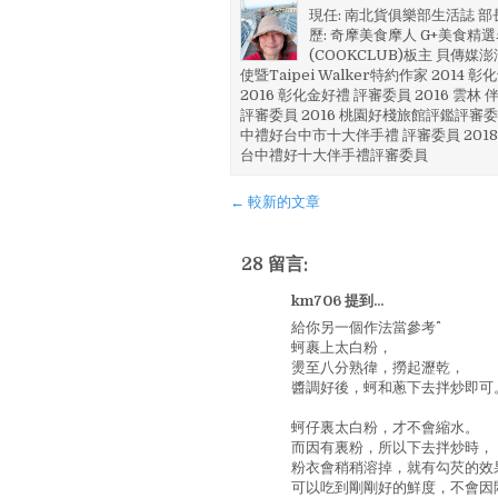
現任: 南北貨俱樂部生活誌 
歷: 奇摩美食摩人 G+美食精選名
(COOKCLUB)板主 貝傳媒
使暨Taipei Walker特約作家 201
2016 彰化金好禮 評審委員 2016 雲
評審委員 2016 桃園好棧旅館評鑑評審委
中禮好台中市十大伴手禮 評審委員 2018
台中禮好十大伴手禮評審委員
← 較新的文章
28 留言:
km706 提到...
給你另一個作法當參考^^
蚵裹上太白粉，
燙至八分熟徫，撈起瀝乾，
醬調好後，蚵和蔥下去拌炒即可
蚵仔裏太白粉，才不會縮水。
而因有裏粉，所以下去拌炒時，
粉衣會稍稍溶掉，就有勾芡的效
可以吃到剛剛好的鮮度，不會因