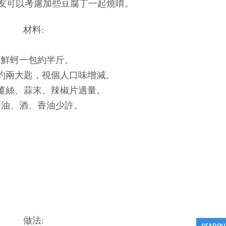
友可以考慮加些豆腐丁一起燒唷。
材料:
1.鮮蚵一包約半斤。
醬約兩大匙，視個人口味增減。
、薑絲、蒜末、辣椒片適量。
.醬油、酒、香油少許。
做法: