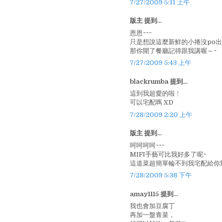
7/27/2009 5:11 上午
版主 提到...
恩恩~~~
只是想說這麼新鮮的小捲沒po出來
那你開了餐廳記得跟我講喔～~
7/27/2009 5:43 上午
blackrumba 提到...
這到我超愛的啦﹗
可以宅配嗎 XD
7/28/2009 2:20 上午
版主 提到...
呵呵呵呵~~~
MIFI手藝可比我好多了呢~
這道菜超簡單輪不到我宅配給你辣^
7/28/2009 5:38 下午
amay1115 提到...
我也會加豆腐丁
再加一盤青菜，