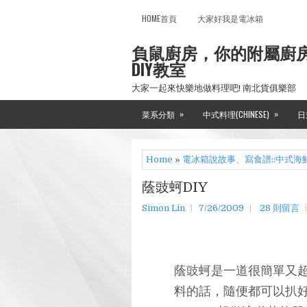
HOME首頁
大家好我是電冰箱
負鼠廚房，你的附屬廚
DIY教室
大家一起來快樂地做料理吧! 南北貨俱樂部
»
»
菜系分類
中式料理(CHINESE)
日
Home
»
電冰箱說故事、寫食譜::中式海
蔭豉蚵DIY
Simon Lin
7/26/2009
28 則留言
蔭豉蚵是一道很簡單又
料的話，隨便都可以扒