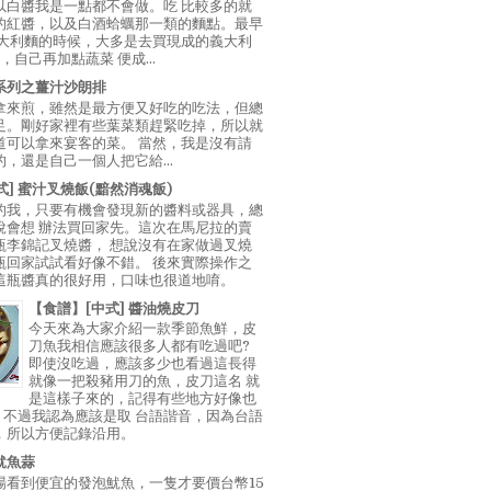
以白醬我是一點都不會做。吃 比較多的就
的紅醬，以及白酒蛤蠣那一類的麵點。最早
義大利麵的時候，大多是去買現成的義大利
E，自己再加點蔬菜 便成...
系列之薑汁沙朗排
拿來煎，雖然是最方便又好吃的吃法，但總
足。剛好家裡有些葉菜類趕緊吃掉，所以就
道可以拿來宴客的菜。 當然，我是沒有請
，還是自己一個人把它給...
中式] 蜜汁叉燒飯(黯然消魂飯)
的我，只要有機會發現新的醬料或器具，總
說會想 辦法買回家先。這次在馬尼拉的賣
瓶李錦記叉燒醬， 想說沒有在家做過叉燒
瓶回家試試看好像不錯。 後來實際操作之
這瓶醬真的很好用，口味也很道地唷。
【食譜】[中式] 醬油燒皮刀
今天來為大家介紹一款季節魚鮮，皮
刀魚我相信應該很多人都有吃過吧?
即使沒吃過，應該多少也看過這長得
就像一把殺豬用刀的魚，皮刀這名 就
是這樣子來的，記得有些地方好像也
"，不過我認為應該是取 台語諧音，因為台語
，所以方便記錄沿用。
魷魚蒜
場看到便宜的發泡魷魚，一隻才要價台幣15