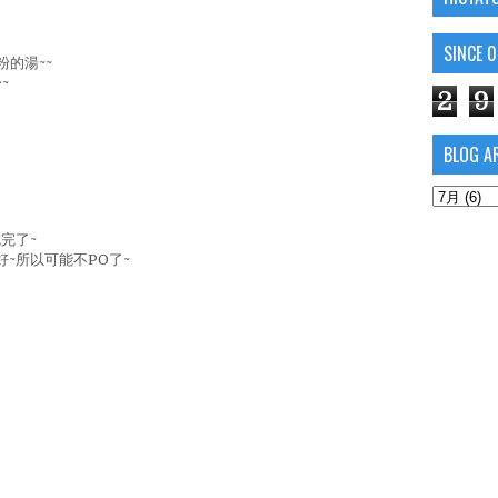
SINCE 
的湯~~
~
2
9
BLOG A
完了~
好~所以可能不PO了~