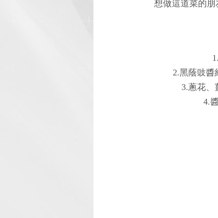
想做這道菜的朋
2.黑蔭豉
3.蔥花
4