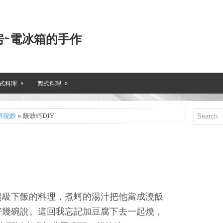
房~電冰箱的手作
»
»
式料理
西式料理
鮮現炒
» 蔭豉蚵DIY
超級下飯的料理，煮蚵的湯汁把他當成澆飯
好幾碗說。這回我忘記加豆腐下去一起燒，