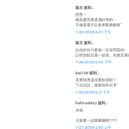
版主 提到...
恩恩~~
蔭鼓醬其實還滿好用的~~
不做菜還可以拿來配稀飯喔^^
7/26/2009 6:01 下午
版主 提到...
以你的功力要做一定沒問題的~
記得加點豆腐一起燒，先燒豆腐再
7/26/2009 6:02 下午
km706 提到...
其實我煮湯沒裏粉過耶？
下次試試，謝謝你的分享^^
7/26/2009 6:11 下午
babeashley 提到...
冰箱
大家要一起開餐廳嗎????
7/27/2009 2:40 上午