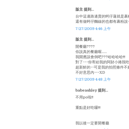
版主 提到...
台中這邊路邊賣的蚵仔蓮就是裹粉
還有做蚵仔麵線的也都有裹粉說~
7/27/2009 4:46 上午
版主 提到...
開餐廳????
你說真的餐廳喔......
我開應該會倒吧???哈哈哈哈!!!
對了~~~你寄給我的阿財小捲我吃
超新鮮的~~可是我的拍照條件不
不好意思內~~~XD
7/27/2009 4:48 上午
babeashley 提到...
不用po啦!!
重點是好吃囉!!!
我以後一定要開餐廳