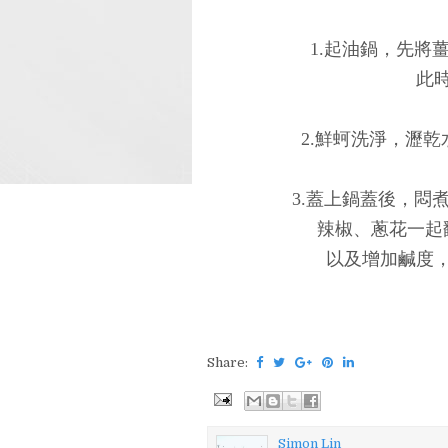
1.起油鍋，先將
此
2.鮮蚵洗淨，瀝
3.蓋上鍋蓋後，悶
辣椒、蔥花一起
以及增加鹹度
Share:
Simon Lin