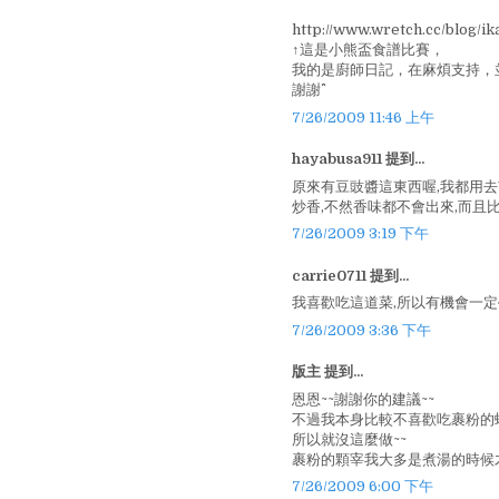
http://www.wretch.cc/blog/ik
↑這是小熊盃食譜比賽，
我的是廚師日記，在麻煩支持，
謝謝^^
7/26/2009 11:46 上午
hayabusa911 提到...
原來有豆豉醬這東西喔,我都用
炒香,不然香味都不會出來,而且比
7/26/2009 3:19 下午
carrie0711 提到...
我喜歡吃這道菜,所以有機會一
7/26/2009 3:36 下午
版主 提到...
恩恩~~謝謝你的建議~~
不過我本身比較不喜歡吃裹粉的
所以就沒這麼做~~
裹粉的顆宰我大多是煮湯的時候才
7/26/2009 6:00 下午