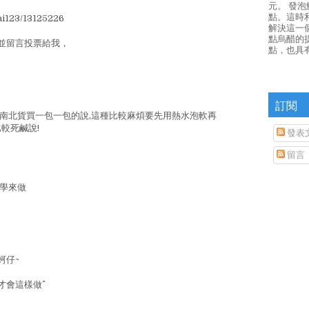
元。 發
點。這時
ai123/13125226
解決這一
點烏醋的
並留言投票給我，
點，也具
訂閱
去南北貨買一包一包的說,這種比較麻煩要先用熱水泡軟再
較死鹹說!
發表
留言
定學來做
蚵仔~
會這樣做^^