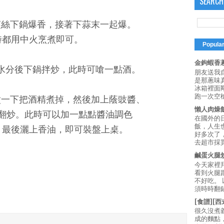
SEARCH
薑絲下鍋爆香，接著下蒜末一起爆。
時都用中火烹煮即可。
Popula
金鉤蝦香蔥
乾水分後下鍋拌炒，此時可嗆一點酒。
朋友送我
是那蔥味
冰箱裡面
跑一次空槍
煮一下把酒精煮掉，然後加上蔭豉醬、
懶人肉燥
翻炒。此時可以加一點點醬油調色
在國外的
飯，人生也
，最後灑上香油，即可裝盤上桌。
好多次了
去超市採買
鹹蛋火腿
今天家裡
看到火腿
不好吃。
須時時翻鍋
[食譜][
很久沒煮
成的麵點