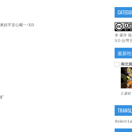
CATEGO
好不甘心喔~~~XD
本 著作 
3.0 台灣
最新吃
南北貨
2 週前
^
TRANSL
Select L