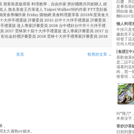
白醬，所
部長 窩客島星級窩客 料理教學．自由作家 胖好國際共同創辦人 經
是番茄底
人 無名美食王共筆達人 Taipei Walker特約作家 PTT烹飪板
開始做 
澎湖美食專欄作家 friday 購物網 美食料理愛享客 2013年度美食大
麵SAUC
4 彰化十大伴手禮選拔 評審委員 2015 台中十大伴手禮選拔 評審委員
懶人料理
林 伴手禮選拔 達人專家評審委員 2016 台中禮好台中市十大伴手禮
牛排只是
員 2017 雲林第十屆十大伴手禮選拔 達人專家評審委員 2017 台
嫌創意不
 彰化金好禮評審委員 2018 雲林十大伴手禮專家評審委員 2018
研發了這
任何人吃的
[食譜][
首頁
較舊的文章 →
喜歡做菜
是二話不
場看到這
肉，買一
後發現，
。
叫"飛刀
本身沒字
果，
香炒沙茶
悶太久過熟or縮水。
日前到賣