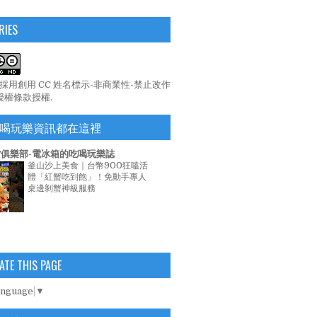
RIES
係採用
創用 CC 姓名標示-非商業性-禁止改作
 授權條款
授權.
喝玩樂資訊都在這裡
俱樂部-電冰箱的吃喝玩樂誌
釜山沙上美食｜台幣900狂嗑活
體「紅蟹吃到飽」！免動手專人
桌邊剝蟹神級服務
ATE THIS PAGE
anguage
▼