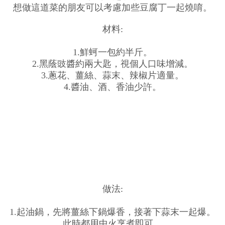
想做這道菜的朋友可以考慮加些豆腐丁一起燒唷。
材料:
1.鮮蚵一包約半斤。
2.黑蔭豉醬約兩大匙，視個人口味增減。
3.蔥花、薑絲、蒜末、辣椒片適量。
4.醬油、酒、香油少許。
做法:
1.起油鍋，先將薑絲下鍋爆香，接著下蒜末一起爆。
此時都用中火烹煮即可。