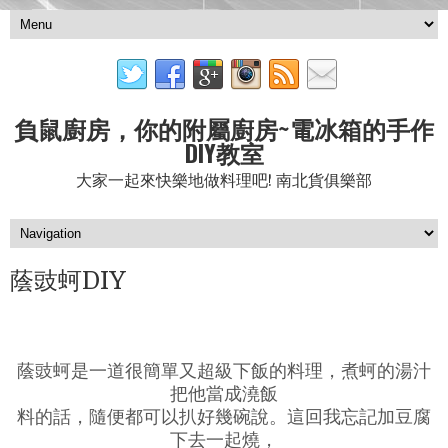
負鼠廚房，你的附屬廚房~電冰箱的手作
DIY教室
大家一起來快樂地做料理吧! 南北貨俱樂部
蔭豉蚵DIY
蔭豉蚵是一道很簡單又超級下飯的料理，煮蚵的湯汁
把他當成澆飯
料的話，隨便都可以扒好幾碗說。這回我忘記加豆腐
下去一起燒，