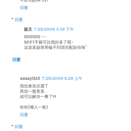
可以宅配嗎 XD
回覆
回覆
版主
7/28/2009 5:38 下午
呵呵呵呵~~~
MIFI手藝可比我好多了呢~
這道菜超簡單輪不到我宅配給你辣^^
回覆
amay1115
7/29/2009 8:29 上午
我也會加豆腐丁
再加一盤青菜，
就可以解決一餐了!!!
哈哈(懶人一枚)
回覆
回覆