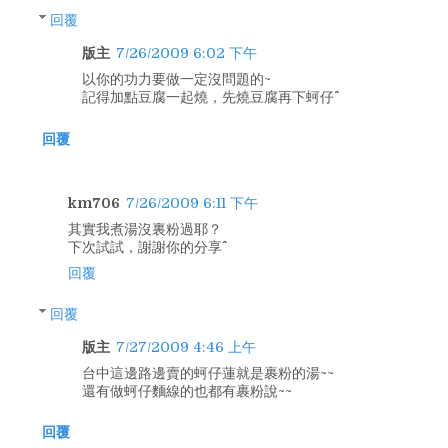
回覆
版主
7/26/2009 6:02 下午
以你的功力要做一定沒問題的~
記得加點豆腐一起燒，先燒豆腐再下蚵仔^^
回覆
km706
7/26/2009 6:11 下午
其實我煮湯沒裏粉過耶？
下次試試，謝謝你的分享^^
回覆
回覆
版主
7/27/2009 4:46 上午
台中這邊路邊賣的蚵仔蓮就是裹粉的湯~~
還有做蚵仔麵線的也都有裹粉說~~
回覆