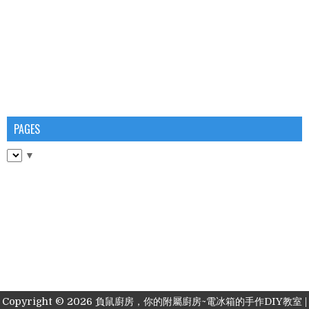
PAGES
▼
Copyright ©
2026
負鼠廚房，你的附屬廚房~電冰箱的手作DIY教室
|