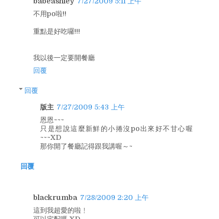
babeashley
7/27/2009 5:11 上午
不用po啦!!
重點是好吃囉!!!
我以後一定要開餐廳
回覆
回覆
版主
7/27/2009 5:43 上午
恩恩~~~
只是想說這麼新鮮的小捲沒po出來好不甘心喔
~~~XD
那你開了餐廳記得跟我講喔～~
回覆
blackrumba
7/28/2009 2:20 上午
這到我超愛的啦﹗