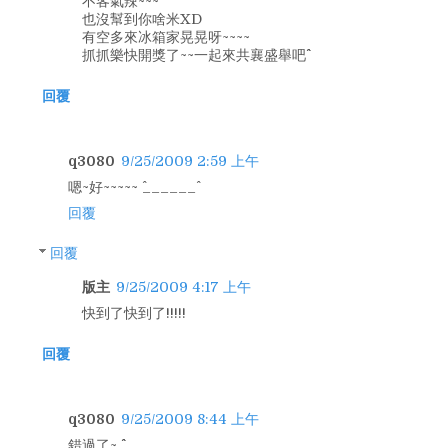
不客氣辣~~~
也沒幫到你啥米XD
有空多來冰箱家晃晃呀~~~~
抓抓樂快開獎了~~一起來共襄盛舉吧^^
回覆
q3080
9/25/2009 2:59 上午
嗯~好~~~~~ ^______^
回覆
回覆
版主
9/25/2009 4:17 上午
快到了快到了!!!!!
回覆
q3080
9/25/2009 8:44 上午
錯過了~ ^^