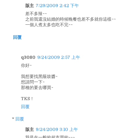
版主
7/29/2009 2:42 下午
差不多辣~~
之前我還沒結婚的時候晚餐也差不多就你這樣~~
一個人煮太多也吃不完~~
回覆
q3080
9/24/2009 2:57 上午
你好~
我想要找黑蔭豉醬~
想請問一下~
那種的要去哪買~
TKS！
回覆
回覆
版主
9/24/2009 3:10 上午
我是在一般的超市買的~~~