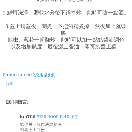
2.鮮蚵洗淨，瀝乾水分後下鍋拌炒，此時可嗆一點酒。
3.蓋上鍋蓋後，悶煮一下把酒精煮掉，然後加上蔭豉
醬、
辣椒、蔥花一起翻炒。此時可以加一點點醬油調色
以及增加鹹度，最後灑上香油，即可裝盤上桌。
Simon Lin
on
7/26/2009
分享
28 則留言:
km706
7/26/2009 11:46 上午
給你另一個作法當參考^^
蚵裹上太白粉，