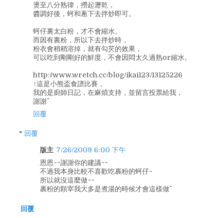
燙至八分熟徫，撈起瀝乾，
醬調好後，蚵和蔥下去拌炒即可。
蚵仔裏太白粉，才不會縮水。
而因有裏粉，所以下去拌炒時，
粉衣會稍稍溶掉，就有勾芡的效果，
可以吃到剛剛好的鮮度，不會因悶太久過熟or縮水。
http://www.wretch.cc/blog/ikai123/13125226
↑這是小熊盃食譜比賽，
我的是廚師日記，在麻煩支持，並留言投票給我，
謝謝^^
回覆
回覆
版主
7/26/2009 6:00 下午
恩恩~~謝謝你的建議~~
不過我本身比較不喜歡吃裹粉的蚵仔~
所以就沒這麼做~~
裹粉的顆宰我大多是煮湯的時候才會這樣做^^
回覆