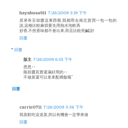
hayabusa911
7/26/2009 3:19 下午
原來有豆豉醬這東西喔,我都用去南北貨買一包一包的
說,這種比較麻煩要先用熱水泡軟再
炒香,不然香味都不會出來,而且比較死鹹說!
回覆
回覆
版主
7/26/2009 6:01 下午
恩恩~~
蔭鼓醬其實還滿好用的~~
不做菜還可以拿來配稀飯喔^^
回覆
carrie0711
7/26/2009 3:36 下午
我喜歡吃這道菜,所以有機會一定學來做
回覆