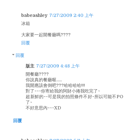
babeashley
7/27/2009 2:40 上午
冰箱
大家要一起開餐廳嗎????
回覆
回覆
版主
7/27/2009 4:48 上午
開餐廳????
你說真的餐廳喔......
我開應該會倒吧???哈哈哈哈!!!
對了~~~你寄給我的阿財小捲我吃完了~
超新鮮的~~可是我的拍照條件不好~所以可能不PO
了~
不好意思內~~~XD
回覆