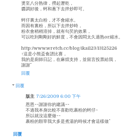
燙至八分熟徫，撈起瀝乾，
醬調好後，蚵和蔥下去拌炒即可。
蚵仔裏太白粉，才不會縮水。
而因有裏粉，所以下去拌炒時，
粉衣會稍稍溶掉，就有勾芡的效果，
可以吃到剛剛好的鮮度，不會因悶太久過熟or縮水。
http://www.wretch.cc/blog/ikai123/13125226
↑這是小熊盃食譜比賽，
我的是廚師日記，在麻煩支持，並留言投票給我，
謝謝^^
回覆
回覆
版主
7/26/2009 6:00 下午
恩恩~~謝謝你的建議~~
不過我本身比較不喜歡吃裹粉的蚵仔~
所以就沒這麼做~~
裹粉的顆宰我大多是煮湯的時候才會這樣做^^
回覆