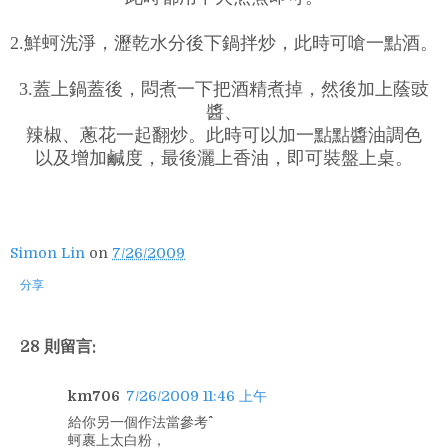
2.鮮蚵洗淨，瀝乾水分後下鍋拌炒，此時可嗆一點酒。
3.蓋上鍋蓋後，悶煮一下把酒精煮掉，然後加上蔭豉
醬、
辣椒、蔥花一起翻炒。此時可以加一點點醬油調色
以及增加鹹度，最後灑上香油，即可裝盤上桌。
Simon Lin
on
7/26/2009
分享
28 則留言:
km706
7/26/2009 11:46 上午
給你另一個作法當參考^^
蚵裹上太白粉，