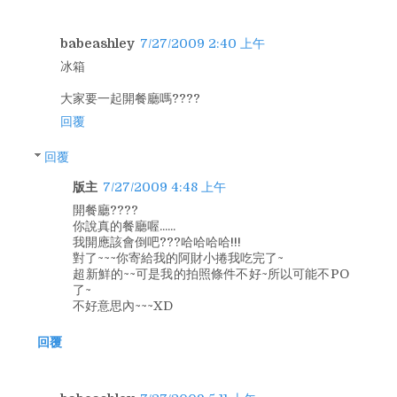
babeashley
7/27/2009 2:40 上午
冰箱
大家要一起開餐廳嗎????
回覆
回覆
版主
7/27/2009 4:48 上午
開餐廳????
你說真的餐廳喔......
我開應該會倒吧???哈哈哈哈!!!
對了~~~你寄給我的阿財小捲我吃完了~
超新鮮的~~可是我的拍照條件不好~所以可能不PO
了~
不好意思內~~~XD
回覆