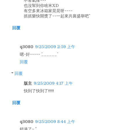
不客氣辣~~~
也沒幫到你啥米XD
有空多來冰箱家晃晃呀~~~~
抓抓樂快開獎了~~一起來共襄盛舉吧^^
回覆
q3080
9/25/2009 2:59 上午
嗯~好~~~~~ ^______^
回覆
回覆
版主
9/25/2009 4:17 上午
快到了快到了!!!!!
回覆
q3080
9/25/2009 8:44 上午
錯過了~ ^^