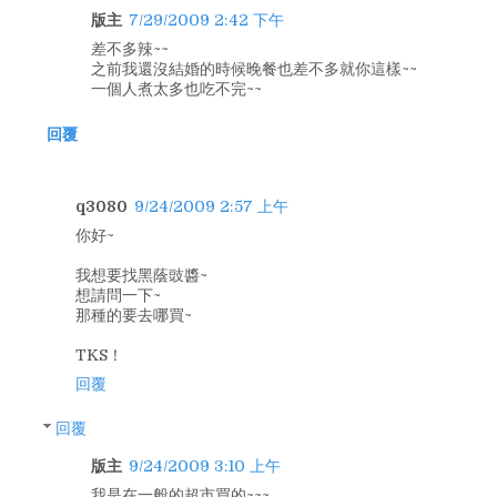
版主
7/29/2009 2:42 下午
差不多辣~~
之前我還沒結婚的時候晚餐也差不多就你這樣~~
一個人煮太多也吃不完~~
回覆
q3080
9/24/2009 2:57 上午
你好~
我想要找黑蔭豉醬~
想請問一下~
那種的要去哪買~
TKS！
回覆
回覆
版主
9/24/2009 3:10 上午
我是在一般的超市買的~~~