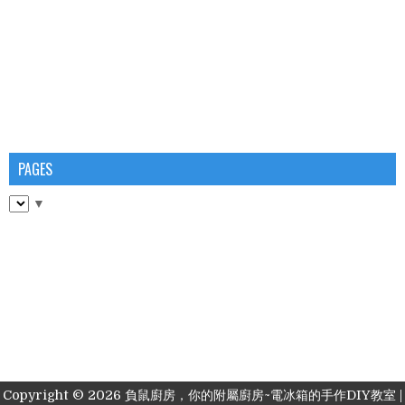
PAGES
▼
Copyright ©
2026
負鼠廚房，你的附屬廚房~電冰箱的手作DIY教室
|