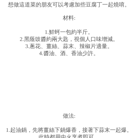
想做這道菜的朋友可以考慮加些豆腐丁一起燒唷。
材料:
1.鮮蚵一包約半斤。
2.黑蔭豉醬約兩大匙，視個人口味增減。
3.蔥花、薑絲、蒜末、辣椒片適量。
4.醬油、酒、香油少許。
做法:
1.起油鍋，先將薑絲下鍋爆香，接著下蒜末一起爆。
此時都用中火烹煮即可。