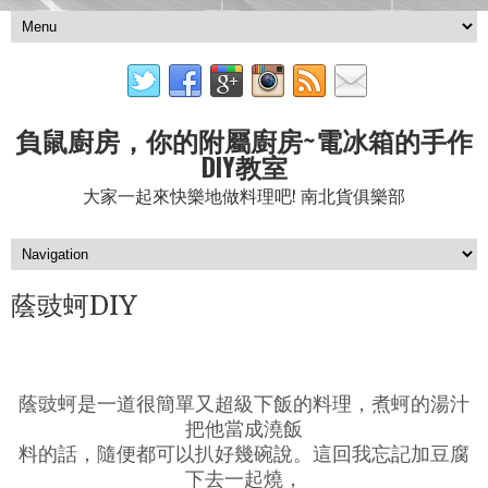
負鼠廚房，你的附屬廚房~電冰箱的手作
DIY教室
大家一起來快樂地做料理吧! 南北貨俱樂部
蔭豉蚵DIY
蔭豉蚵是一道很簡單又超級下飯的料理，煮蚵的湯汁
把他當成澆飯
料的話，隨便都可以扒好幾碗說。這回我忘記加豆腐
下去一起燒，