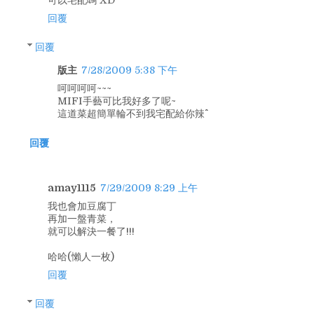
可以宅配嗎 XD
回覆
回覆
版主
7/28/2009 5:38 下午
呵呵呵呵~~~
MIFI手藝可比我好多了呢~
這道菜超簡單輪不到我宅配給你辣^^
回覆
amay1115
7/29/2009 8:29 上午
我也會加豆腐丁
再加一盤青菜，
就可以解決一餐了!!!
哈哈(懶人一枚)
回覆
回覆