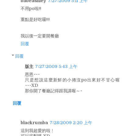
babeashley
7/27/2009 5:11 上午
不用po啦!!
重點是好吃囉!!!
我以後一定要開餐廳
回覆
回覆
版主
7/27/2009 5:43 上午
恩恩~~~
只是想說這麼新鮮的小捲沒po出來好不甘心喔
~~~XD
那你開了餐廳記得跟我講喔～~
回覆
blackrumba
7/28/2009 2:20 上午
這到我超愛的啦﹗