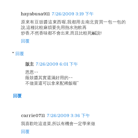
hayabusa911
7/26/2009 3:19 下午
原來有豆豉醬這東西喔,我都用去南北貨買一包一包的
說,這種比較麻煩要先用熱水泡軟再
炒香,不然香味都不會出來,而且比較死鹹說!
回覆
回覆
版主
7/26/2009 6:01 下午
恩恩~~
蔭鼓醬其實還滿好用的~~
不做菜還可以拿來配稀飯喔^^
回覆
carrie0711
7/26/2009 3:36 下午
我喜歡吃這道菜,所以有機會一定學來做
回覆