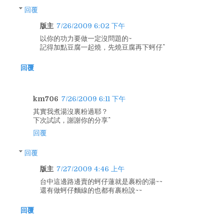
回覆
版主
7/26/2009 6:02 下午
以你的功力要做一定沒問題的~
記得加點豆腐一起燒，先燒豆腐再下蚵仔^^
回覆
km706
7/26/2009 6:11 下午
其實我煮湯沒裏粉過耶？
下次試試，謝謝你的分享^^
回覆
回覆
版主
7/27/2009 4:46 上午
台中這邊路邊賣的蚵仔蓮就是裹粉的湯~~
還有做蚵仔麵線的也都有裹粉說~~
回覆