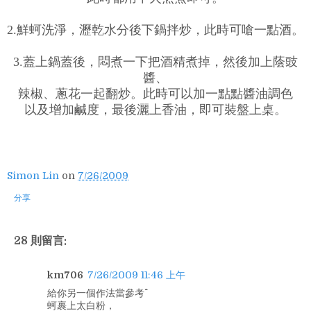
2.鮮蚵洗淨，瀝乾水分後下鍋拌炒，此時可嗆一點酒。
3.蓋上鍋蓋後，悶煮一下把酒精煮掉，然後加上蔭豉
醬、
辣椒、蔥花一起翻炒。此時可以加一點點醬油調色
以及增加鹹度，最後灑上香油，即可裝盤上桌。
Simon Lin
on
7/26/2009
分享
28 則留言:
km706
7/26/2009 11:46 上午
給你另一個作法當參考^^
蚵裹上太白粉，