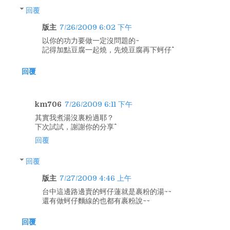
回覆
版主
7/26/2009 6:02 下午
以你的功力要做一定沒問題的~
記得加點豆腐一起燒，先燒豆腐再下蚵仔^^
回覆
km706
7/26/2009 6:11 下午
其實我煮湯沒裏粉過耶？
下次試試，謝謝你的分享^^
回覆
回覆
版主
7/27/2009 4:46 上午
台中這邊路邊賣的蚵仔蓮就是裹粉的湯~~
還有做蚵仔麵線的也都有裹粉說~~
回覆