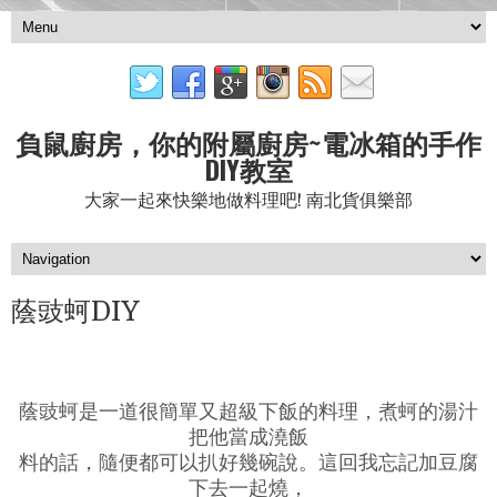
負鼠廚房，你的附屬廚房~電冰箱的手作
DIY教室
大家一起來快樂地做料理吧! 南北貨俱樂部
蔭豉蚵DIY
蔭豉蚵是一道很簡單又超級下飯的料理，煮蚵的湯汁
把他當成澆飯
料的話，隨便都可以扒好幾碗說。這回我忘記加豆腐
下去一起燒，