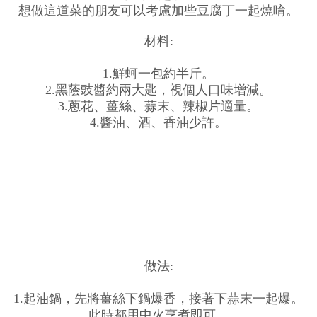
想做這道菜的朋友可以考慮加些豆腐丁一起燒唷。
材料:
1.鮮蚵一包約半斤。
2.黑蔭豉醬約兩大匙，視個人口味增減。
3.蔥花、薑絲、蒜末、辣椒片適量。
4.醬油、酒、香油少許。
做法:
1.起油鍋，先將薑絲下鍋爆香，接著下蒜末一起爆。
此時都用中火烹煮即可。