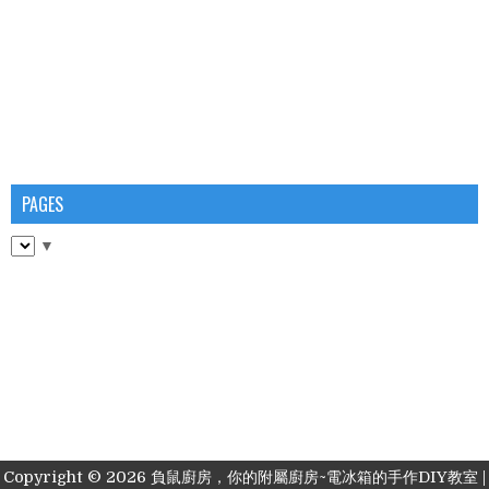
PAGES
▼
Copyright ©
2026
負鼠廚房，你的附屬廚房~電冰箱的手作DIY教室
|