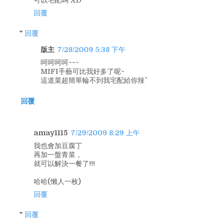
可以宅配嗎 XD
回覆
回覆
版主
7/28/2009 5:38 下午
呵呵呵呵~~~
MIFI手藝可比我好多了呢~
這道菜超簡單輪不到我宅配給你辣^^
回覆
amay1115
7/29/2009 8:29 上午
我也會加豆腐丁
再加一盤青菜，
就可以解決一餐了!!!
哈哈(懶人一枚)
回覆
回覆