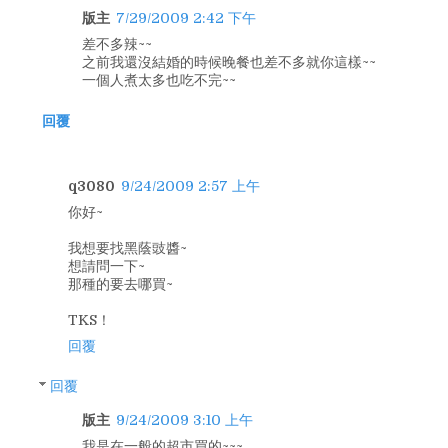
版主
7/29/2009 2:42 下午
差不多辣~~
之前我還沒結婚的時候晚餐也差不多就你這樣~~
一個人煮太多也吃不完~~
回覆
q3080
9/24/2009 2:57 上午
你好~
我想要找黑蔭豉醬~
想請問一下~
那種的要去哪買~
TKS！
回覆
回覆
版主
9/24/2009 3:10 上午
我是在一般的超市買的~~~