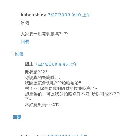
babeashley
7/27/2009 2:40 上午
冰箱
大家要一起開餐廳嗎????
回覆
回覆
版主
7/27/2009 4:48 上午
開餐廳????
你說真的餐廳喔......
我開應該會倒吧???哈哈哈哈!!!
對了~~~你寄給我的阿財小捲我吃完了~
超新鮮的~~可是我的拍照條件不好~所以可能不PO
了~
不好意思內~~~XD
回覆