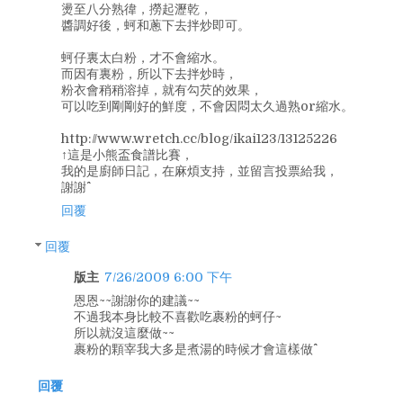
燙至八分熟徫，撈起瀝乾，
醬調好後，蚵和蔥下去拌炒即可。
蚵仔裏太白粉，才不會縮水。
而因有裏粉，所以下去拌炒時，
粉衣會稍稍溶掉，就有勾芡的效果，
可以吃到剛剛好的鮮度，不會因悶太久過熟or縮水。
http://www.wretch.cc/blog/ikai123/13125226
↑這是小熊盃食譜比賽，
我的是廚師日記，在麻煩支持，並留言投票給我，
謝謝^^
回覆
回覆
版主
7/26/2009 6:00 下午
恩恩~~謝謝你的建議~~
不過我本身比較不喜歡吃裹粉的蚵仔~
所以就沒這麼做~~
裹粉的顆宰我大多是煮湯的時候才會這樣做^^
回覆