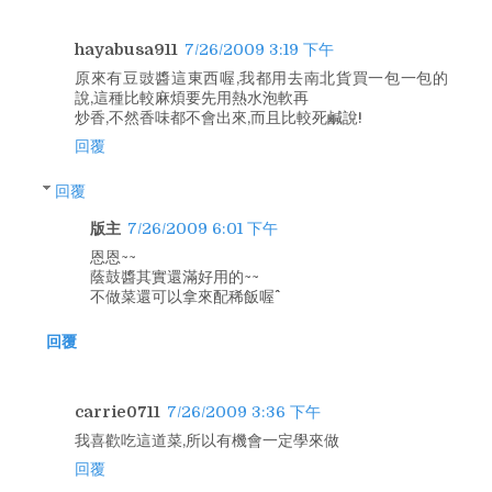
hayabusa911
7/26/2009 3:19 下午
原來有豆豉醬這東西喔,我都用去南北貨買一包一包的
說,這種比較麻煩要先用熱水泡軟再
炒香,不然香味都不會出來,而且比較死鹹說!
回覆
回覆
版主
7/26/2009 6:01 下午
恩恩~~
蔭鼓醬其實還滿好用的~~
不做菜還可以拿來配稀飯喔^^
回覆
carrie0711
7/26/2009 3:36 下午
我喜歡吃這道菜,所以有機會一定學來做
回覆