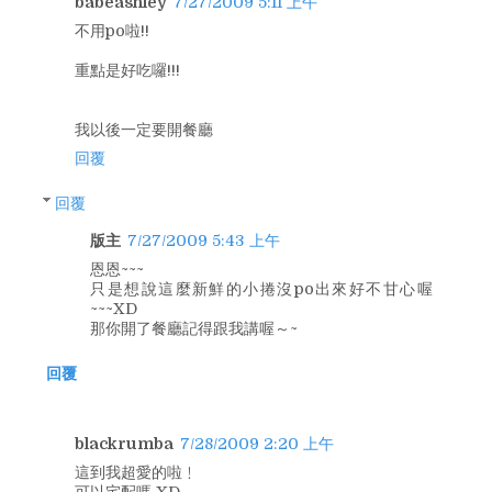
babeashley
7/27/2009 5:11 上午
不用po啦!!
重點是好吃囉!!!
我以後一定要開餐廳
回覆
回覆
版主
7/27/2009 5:43 上午
恩恩~~~
只是想說這麼新鮮的小捲沒po出來好不甘心喔
~~~XD
那你開了餐廳記得跟我講喔～~
回覆
blackrumba
7/28/2009 2:20 上午
這到我超愛的啦﹗