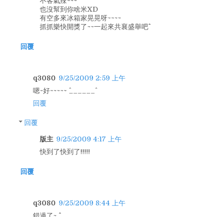
不客氣辣~~~
也沒幫到你啥米XD
有空多來冰箱家晃晃呀~~~~
抓抓樂快開獎了~~一起來共襄盛舉吧^^
回覆
q3080
9/25/2009 2:59 上午
嗯~好~~~~~ ^______^
回覆
回覆
版主
9/25/2009 4:17 上午
快到了快到了!!!!!
回覆
q3080
9/25/2009 8:44 上午
錯過了~ ^^