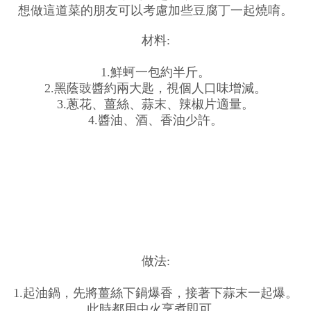
想做這道菜的朋友可以考慮加些豆腐丁一起燒唷。
材料:
1.鮮蚵一包約半斤。
2.黑蔭豉醬約兩大匙，視個人口味增減。
3.蔥花、薑絲、蒜末、辣椒片適量。
4.醬油、酒、香油少許。
做法:
1.起油鍋，先將薑絲下鍋爆香，接著下蒜末一起爆。
此時都用中火烹煮即可。