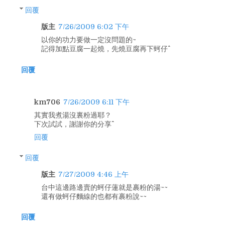
回覆
版主
7/26/2009 6:02 下午
以你的功力要做一定沒問題的~
記得加點豆腐一起燒，先燒豆腐再下蚵仔^^
回覆
km706
7/26/2009 6:11 下午
其實我煮湯沒裏粉過耶？
下次試試，謝謝你的分享^^
回覆
回覆
版主
7/27/2009 4:46 上午
台中這邊路邊賣的蚵仔蓮就是裹粉的湯~~
還有做蚵仔麵線的也都有裹粉說~~
回覆