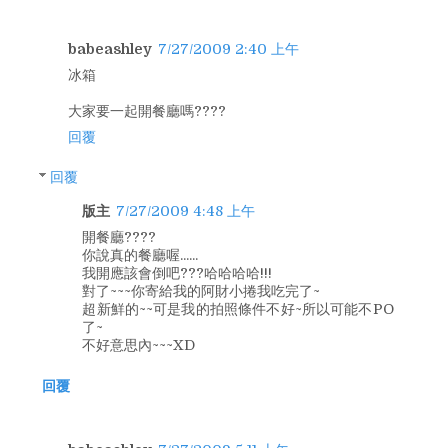
babeashley
7/27/2009 2:40 上午
冰箱
大家要一起開餐廳嗎????
回覆
回覆
版主
7/27/2009 4:48 上午
開餐廳????
你說真的餐廳喔......
我開應該會倒吧???哈哈哈哈!!!
對了~~~你寄給我的阿財小捲我吃完了~
超新鮮的~~可是我的拍照條件不好~所以可能不PO
了~
不好意思內~~~XD
回覆