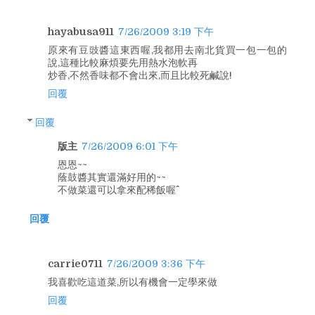
hayabusa911
7/26/2009 3:19 下午
原來有豆豉醬這東西喔,我都用去南北貨買一包一包的
說,這種比較麻煩要先用熱水泡軟再
炒香,不然香味都不會出來,而且比較死鹹說!
回覆
回覆
版主
7/26/2009 6:01 下午
恩恩~~
蔭鼓醬其實還滿好用的~~
不做菜還可以拿來配稀飯喔^^
回覆
carrie0711
7/26/2009 3:36 下午
我喜歡吃這道菜,所以有機會一定學來做
回覆