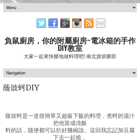
負鼠廚房，你的附屬廚房~電冰箱的手作
DIY教室
大家一起來快樂地做料理吧! 南北貨俱樂部
蔭豉蚵DIY
蔭豉蚵是一道很簡單又超級下飯的料理，煮蚵的湯汁
把他當成澆飯
料的話，隨便都可以扒好幾碗說。這回我忘記加豆腐
下去一起燒，