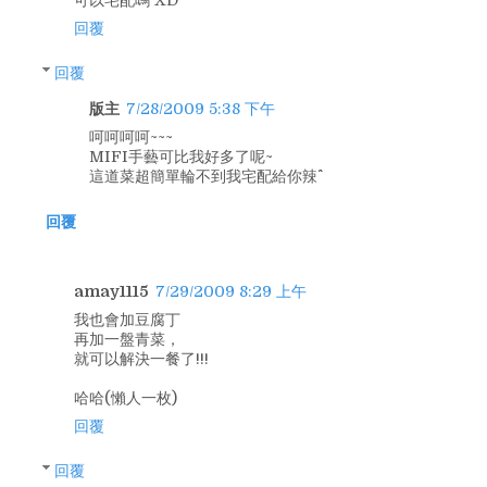
可以宅配嗎 XD
回覆
回覆
版主
7/28/2009 5:38 下午
呵呵呵呵~~~
MIFI手藝可比我好多了呢~
這道菜超簡單輪不到我宅配給你辣^^
回覆
amay1115
7/29/2009 8:29 上午
我也會加豆腐丁
再加一盤青菜，
就可以解決一餐了!!!
哈哈(懶人一枚)
回覆
回覆