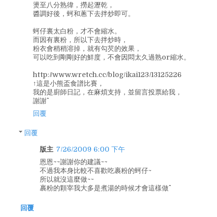
燙至八分熟徫，撈起瀝乾，
醬調好後，蚵和蔥下去拌炒即可。
蚵仔裏太白粉，才不會縮水。
而因有裏粉，所以下去拌炒時，
粉衣會稍稍溶掉，就有勾芡的效果，
可以吃到剛剛好的鮮度，不會因悶太久過熟or縮水。
http://www.wretch.cc/blog/ikai123/13125226
↑這是小熊盃食譜比賽，
我的是廚師日記，在麻煩支持，並留言投票給我，
謝謝^^
回覆
回覆
版主
7/26/2009 6:00 下午
恩恩~~謝謝你的建議~~
不過我本身比較不喜歡吃裹粉的蚵仔~
所以就沒這麼做~~
裹粉的顆宰我大多是煮湯的時候才會這樣做^^
回覆