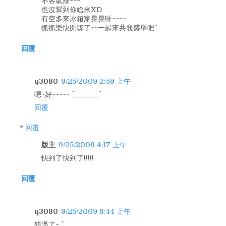
不客氣辣~~~
也沒幫到你啥米XD
有空多來冰箱家晃晃呀~~~~
抓抓樂快開獎了~~一起來共襄盛舉吧^^
回覆
q3080
9/25/2009 2:59 上午
嗯~好~~~~~ ^______^
回覆
回覆
版主
9/25/2009 4:17 上午
快到了快到了!!!!!
回覆
q3080
9/25/2009 8:44 上午
錯過了~ ^^