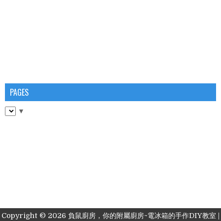
PAGES
▼
Copyright ©
2026
負鼠廚房，你的附屬廚房~電冰箱的手作DIY教室
|