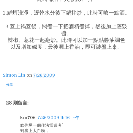
2.鮮蚵洗淨，瀝乾水分後下鍋拌炒，此時可嗆一點酒。
3.蓋上鍋蓋後，悶煮一下把酒精煮掉，然後加上蔭豉
醬、
辣椒、蔥花一起翻炒。此時可以加一點點醬油調色
以及增加鹹度，最後灑上香油，即可裝盤上桌。
Simon Lin
on
7/26/2009
分享
28 則留言:
km706
7/26/2009 11:46 上午
給你另一個作法當參考^^
蚵裹上太白粉，