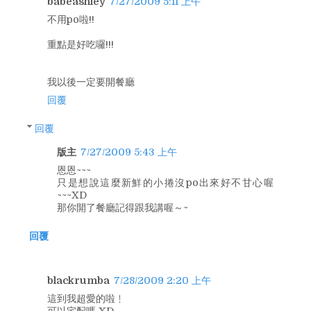
babeashley
7/27/2009 5:11 上午
不用po啦!!
重點是好吃囉!!!
我以後一定要開餐廳
回覆
回覆
版主
7/27/2009 5:43 上午
恩恩~~~
只是想說這麼新鮮的小捲沒po出來好不甘心喔
~~~XD
那你開了餐廳記得跟我講喔～~
回覆
blackrumba
7/28/2009 2:20 上午
這到我超愛的啦﹗