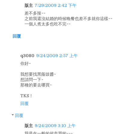
版主
7/29/2009 2:42 下午
差不多辣~~
之前我還沒結婚的時候晚餐也差不多就你這樣~~
一個人煮太多也吃不完~~
回覆
q3080
9/24/2009 2:57 上午
你好~
我想要找黑蔭豉醬~
想請問一下~
那種的要去哪買~
TKS！
回覆
回覆
版主
9/24/2009 3:10 上午
我是在一般的超市買的~~~