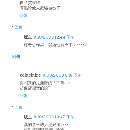
自己買來吃
有點給他太欺騙自己了
回覆
回覆
版主
9/10/2008 12:44 下午
好奇心作祟，就給他買ㄌ下ㄑ~~~囧
回覆
colaclaire
9/09/2008 8:18 下午
賣相真的是無敵的下下叫耶~
超像店裡賣的說^^
回覆
回覆
版主
9/10/2008 12:47 下午
真的拿來唬人滿好用ㄉ~~
可以當秘密武器!!!哈哈