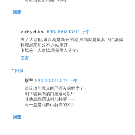
回覆
vickychieu
9/10/2008 12:04 上午
換了大頭貼,還以為是新來的呢.貝類就是取其"鮮",讓你
料理起來加分不少,結果其
下場是一人喀掉,還是兩人分食?
回覆
回覆
版主
9/10/2008 12:47 下午
這冷凍的說真的已經沒啥鮮度了~
剩下嚼貝肉的口感還可以!!!
其他就靠調味料加持囉~~~~
這一盤是我自己解決的XD
回覆