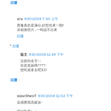
回覆
n/a
9/10/2008 7:40 上午
賣像真的是滿分,好想也來一顆!
冰箱換照片...一時認不出來
回覆
回覆
版主
9/10/2008 12:49 下午
沒留到名字~~
你是喜妹嗎????
想吃就拿去吧XD
回覆
nine5two7
9/10/2008 12:02 下午
這感覺很高級诶~