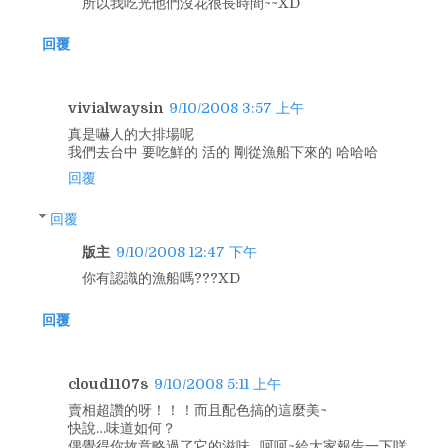
所以我吃光他們沒花很長時間~~XD
回覆
vivialwaysin
9/10/2008 3:57 上午
真是嚇人的大排場呢
我們去台中 要吃鮮的 活的 剛從漁船下來的 哈哈哈
回覆
回覆
版主
9/10/2008 12:47 下午
你有認識的漁船嗎???XD
回覆
cloud1107s
9/10/2008 5:11 上午
賣相超讚的呀！！！而且配色搞的這麼美~
快說…味道如何？
偶覺得你故意略過了它的滋味…呵呵~給大家報告一下咩