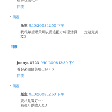
很好吃樣>_<~
回覆
回覆
版主
9/10/2008 12:50 下午
我很希望哪天可以用這配方料理活貝，一定超完美
XD
回覆
joanyu0723
9/10/2008 12:39 下午
看起來很鮮美耶....好ㄔㄡ
回覆
回覆
版主
9/10/2008 12:53 下午
賣相是還好~~~
勉強可以唬人XD