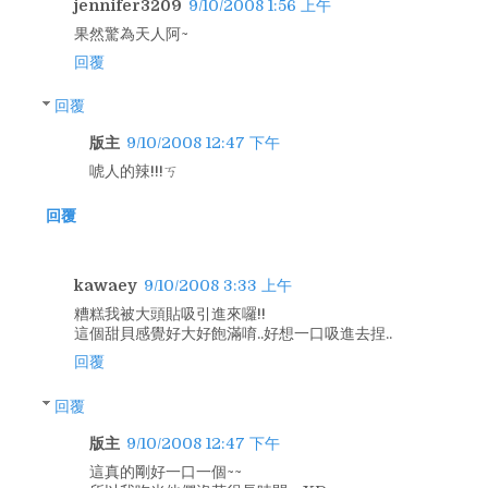
jennifer3209
9/10/2008 1:56 上午
果然驚為天人阿~
回覆
回覆
版主
9/10/2008 12:47 下午
唬人的辣!!!ㄎ
回覆
kawaey
9/10/2008 3:33 上午
糟糕我被大頭貼吸引進來囉!!
這個甜貝感覺好大好飽滿唷..好想一口吸進去捏..
回覆
回覆
版主
9/10/2008 12:47 下午
這真的剛好一口一個~~