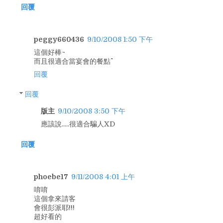
回覆
peggy660436
9/10/2008 1:50 下午
這個好棒~
而且很適合當宴會的餐點^^
回覆
回覆
版主
9/10/2008 3:50 下午
應該說.....很適合騙人XD
回覆
phoebe17
9/11/2008 4:01 上午
唷唷
這個拿來請客
會很彭派耶!!!
超好看的