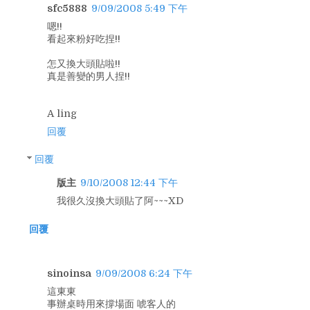
sfc5888
9/09/2008 5:49 下午
嗯!!
看起來粉好吃捏!!
怎又換大頭貼啦!!
真是善變的男人捏!!
A ling
回覆
回覆
版主
9/10/2008 12:44 下午
我很久沒換大頭貼了阿~~~XD
回覆
sinoinsa
9/09/2008 6:24 下午
這東東
事辦桌時用來撐場面 唬客人的