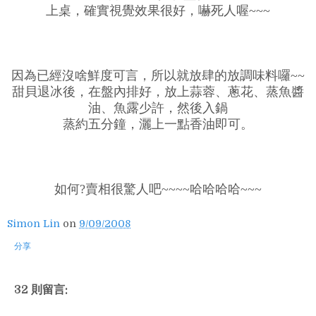
上桌，確實視覺效果很好，嚇死人喔~~~
因為已經沒啥鮮度可言，所以就放肆的放調味料囉~~
甜貝退冰後，在盤內排好，放上蒜蓉、蔥花、蒸魚醬
油、魚露少許，然後入鍋
蒸約五分鐘，灑上一點香油即可。
如何?賣相很驚人吧~~~~哈哈哈哈~~~
Simon Lin
on
9/09/2008
分享
32 則留言: