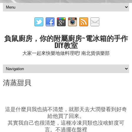
負鼠廚房，你的附屬廚房~電冰箱的手作
DIY教室
大家一起來快樂地做料理吧! 南北貨俱樂部
清蒸甜貝
這是什麼貝我也搞不清楚，就那天去大潤發看到好奇
給他買了回來。
其實我自己也很清楚，這種冷凍貝類也沒啥鮮度可
言。不過擺在盤裡