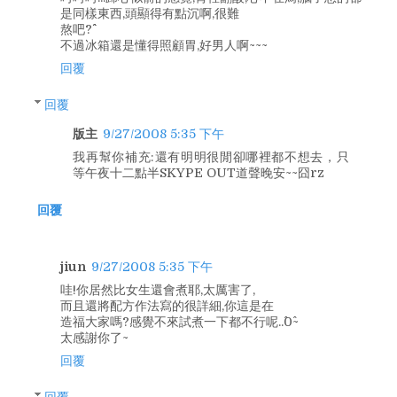
是同樣東西,頭顯得有點沉啊,很難
熬吧?^^
不過冰箱還是懂得照顧胃,好男人啊~~~
回覆
回覆
版主
9/27/2008 5:35 下午
我再幫你補充:還有明明很閒卻哪裡都不想去，只
等午夜十二點半SKYPE OUT道聲晚安~~囧rz
回覆
jiun
9/27/2008 5:35 下午
哇!你居然比女生還會煮耶,太厲害了,
而且還將配方作法寫的很詳細,你這是在
造福大家嗎?感覺不來試煮一下都不行呢..^0^~
太感謝你了~
回覆
回覆