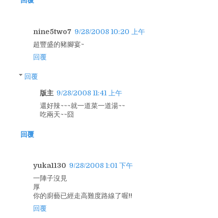
回覆
nine5two7
9/28/2008 10:20 上午
超豐盛的豬腳宴~
回覆
回覆
版主
9/28/2008 11:41 上午
還好辣~~~就一道菜一道湯~~
吃兩天~~囧
回覆
yuka1130
9/28/2008 1:01 下午
一陣子沒見
厚
你的廚藝已經走高難度路線了喔!!
回覆