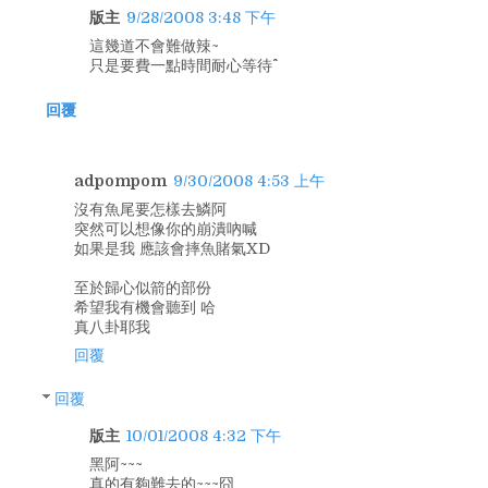
版主
9/28/2008 3:48 下午
這幾道不會難做辣~
只是要費一點時間耐心等待^^
回覆
adpompom
9/30/2008 4:53 上午
沒有魚尾要怎樣去鱗阿
突然可以想像你的崩潰吶喊
如果是我 應該會摔魚賭氣XD
至於歸心似箭的部份
希望我有機會聽到 哈
真八卦耶我
回覆
回覆
版主
10/01/2008 4:32 下午
黑阿~~~
真的有夠難去的~~~囧