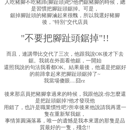
人吃豬腳不吃豬蹄(腳趾頭)吧?他們鋸豬腳的時候，總
是習慣把腳趾頭鋸掉。可是，
鋸掉腳趾頭的豬腳滷起來很醜，所以我選好豬腳
後，"特別"交代店員
"不要把腳趾頭鋸掉"!!
而且，連講帶比交代了三次，他跟我說OK後才下去
鋸。我就在外面看他鋸，一開始
還照我說的句法我看都OK。結果最後，他還是把鋸好
的前蹄拿起來把腳趾頭鋸掉了~
我當場傻眼....囧rz
後來那店員把豬腳拿過來的時候，我跟他說:你怎麼還
是把趾頭鋸掉?他才發現他
用錯了，也許是職業慣性吧?所幸後來他說請我再選一
隻在重新幫我鋸，
事情算圓滿落幕，唯一的遺憾是我本來選的那隻是品
質最好的一隻，殘念!!