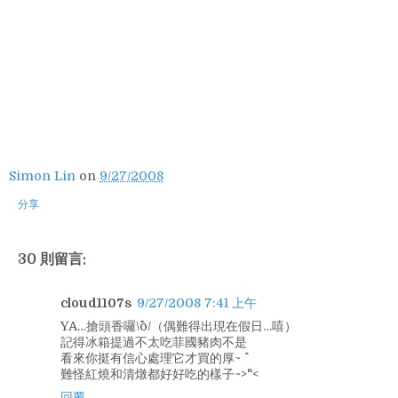
Simon Lin
on
9/27/2008
分享
30 則留言:
cloud1107s
9/27/2008 7:41 上午
YA…搶頭香囉\^o^/（偶難得出現在假日…嘻）
記得冰箱提過不太吃菲國豬肉不是
看來你挺有信心處理它才買的厚~ ^^
難怪紅燒和清燉都好好吃的樣子~>"<
回覆