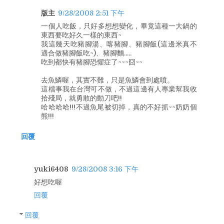
版主
9/28/2008 2:51 下午
一個人吃飯，只好多想想變化，畢竟這種一大鍋的
東西要吃好久一樣的東西~
我這幾天吃豬腳湯、喀豬腳、豬腳飯(這邊米真不
適合做豬腳飯吃~)、豬腳麵.....
吃到都快有豬腳恐懼症了~~~囧~~
去魚鱗喔，其實不難，只是魚鱗會到處噴。
這檔事我在台灣可不做，不過這邊有人專業幫我收
拾殘局，就勇敢的動刀吧!!
哈哈哈哈!!!不過魚尾被切掉，真的不好抓~~奶奶個
熊!!!
回覆
yuki6408
9/28/2008 3:16 下午
好想吃喔
回覆
回覆