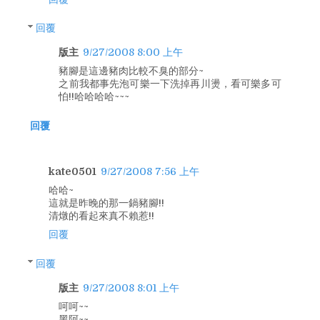
回覆
版主
9/27/2008 8:00 上午
豬腳是這邊豬肉比較不臭的部分~
之前我都事先泡可樂一下洗掉再川燙，看可樂多可
怕!!哈哈哈哈~~~
回覆
kate0501
9/27/2008 7:56 上午
哈哈~
這就是昨晚的那一鍋豬腳!!
清燉的看起來真不賴惹!!
回覆
回覆
版主
9/27/2008 8:01 上午
呵呵~~
黑阿~~