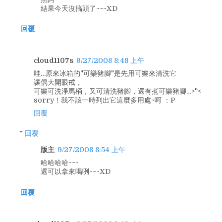
結果今天沒搞頭了~~~XD
回覆
cloud1107s
9/27/2008 8:48 上午
哇…原來冰箱的"可樂豬腳"是先用可樂來清洗它
讓偶大開眼戒，
可樂可洗淨馬桶，又可清洗豬腳，還有煮可樂豬腳…>"<
sorry！我不該一時列出它這麼多用處~呵 ：P
回覆
回覆
版主
9/27/2008 8:54 上午
哈哈哈哈~~~
還可以拿來喝咧~~~XD
回覆