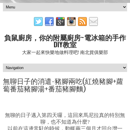
負鼠廚房，你的附屬廚房~電冰箱的手作
DIY教室
大家一起來快樂地做料理吧! 南北貨俱樂部
無聊日子的消遣-豬腳兩吃(紅燒豬腳+蘿
蔔番茄豬腳湯+番茄豬腳麵)
無聊的日子邁入第四天囉，這回來馬尼拉真的特別無
聊，也不知道為什麼?
以前在這邊常駐的時候，動輒兩三個月才回台灣一