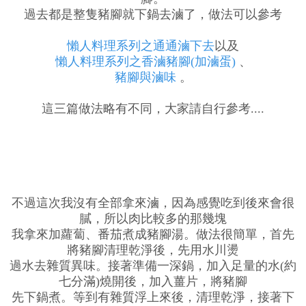
過去都是整隻豬腳就下鍋去滷了，做法可以參考
懶人料理系列之通通滷下去
以及
懶人料理系列之香滷豬腳(加滷蛋)
、
豬腳與滷味
。
這三篇做法略有不同，大家請自行參考....
不過這次我沒有全部拿來滷，因為感覺吃到後來會很
膩，所以肉比較多的那幾塊
我拿來加蘿蔔、番茄煮成豬腳湯。做法很簡單，首先
將豬腳清理乾淨後，先用水川燙
過水去雜質異味。接著準備一深鍋，加入足量的水(約
七分滿)燒開後，加入薑片，將豬腳
先下鍋煮。等到有雜質浮上來後，清理乾淨，接著下