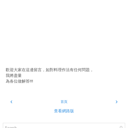
歡迎大家在這邊留言，如對料理作法有任何問題，
我將盡量
為各位做解答!!!
‹
›
首頁
查看網路版