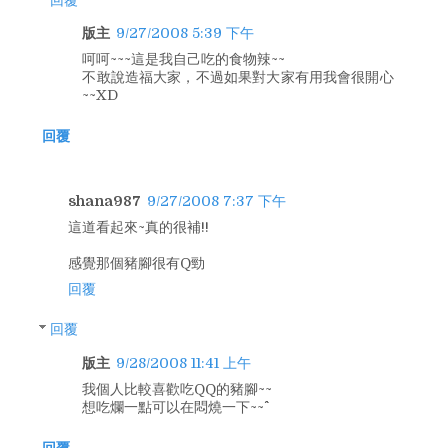
版主
9/27/2008 5:39 下午
呵呵~~~這是我自己吃的食物辣~~
不敢說造福大家，不過如果對大家有用我會很開心
~~XD
回覆
shana987
9/27/2008 7:37 下午
這道看起來~真的很補!!
感覺那個豬腳很有Q勁
回覆
回覆
版主
9/28/2008 11:41 上午
我個人比較喜歡吃QQ的豬腳~~
想吃爛一點可以在悶燒一下~~^^