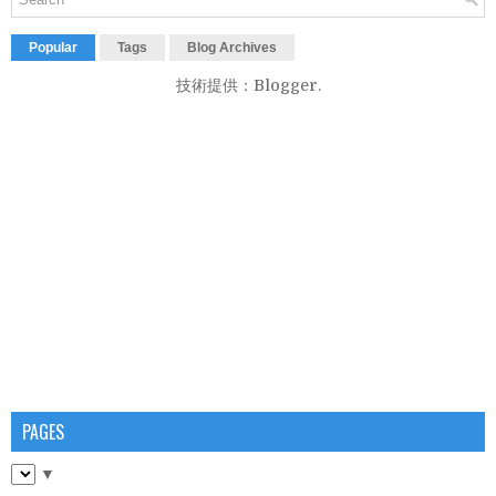
Popular
Tags
Blog Archives
技術提供：
Blogger
.
PAGES
▼