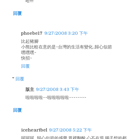
哈!!!
回覆
phoebe17
9/27/2008 3:20 下午
比起豬腳
小熊比較在意的是~台灣的生活有變化..歸心似箭
嘿嘿嘿~
快招~
回覆
回覆
版主
9/27/2008 3:43 下午
啦啦啦啦~~啦啦啦啦啦~~~~~~~~
回覆
iceheartbel
9/27/2008 5:22 下午
呵呵呵...歸心似箭的感覺,胃裡翻酸,心不在焉,腦子想的都