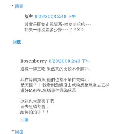
回覆
版主
9/28/2008 2:48 下午
其實是開始走視覺系~哈哈哈哈哈~~~
功夫一樣沒差多少辣~~~ㄎㄎXD
回覆
Rosenberry
9/28/2008 2:43 下午
這樣一腳三吃 果然真的比較不會膩耶..
我在韓國買魚 他們也都不幫忙去鱗耶
是怎樣？！ 我看到魚鱗沒去就粉想整尾拿去丟掉
還好Mei在..魚鱗事件圓滿落幕
冰箱也太厲害了吧
連去魚鱗都會...
給你拍拍手！！
回覆
回覆