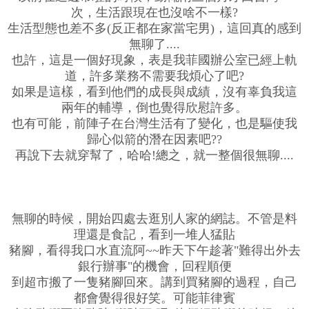
次，生活跟現在也沒啥不一樣?
生活型態也差不多(反正都在家當宅男)，這回真的感到
無聊了....
也許，這是一個好現象，表是我菲國辦公室已經上軌
道，許多業務不需要我煩心了吧?
如果是這樣，看到他們的成長與成績，沒有辜負我這
兩年的輔導，倒也覺得欣慰許多。
也有可能，前陣子在台灣生活有了變化，也是驅使我
歸心似箭的潛在因素吧??
再說下去就穿幫了，哈哈!總之，就一整個很無聊....
無聊的時候，開始四處去逛別人家的網誌。不管是料
理還是食記，看到一堆人猛貼
豬腳，看得我口水直流阿~~昨天下午趁著"難得出外去
銀行辦事"的機會，回程順便
到超市搬了一隻豬腳回來。講到買豬腳的過程，自己
都會覺得很好笑。可能菲律賓