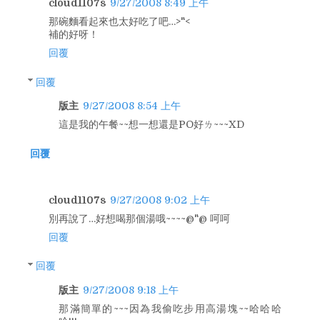
cloud1107s
9/27/2008 8:49 上午
那碗麵看起來也太好吃了吧…>"<
補的好呀！
回覆
回覆
版主
9/27/2008 8:54 上午
這是我的午餐~~想一想還是PO好ㄌ~~~XD
回覆
cloud1107s
9/27/2008 9:02 上午
別再說了…好想喝那個湯哦~~~~@"@ 呵呵
回覆
回覆
版主
9/27/2008 9:18 上午
那滿簡單的~~~因為我偷吃步用高湯塊~~哈哈哈