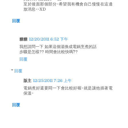
至於後面那個部分~希望我有機會自己慢慢在這邊
放消息~~XD
回覆
糖糖
12/20/2011 6:52 下午
我想請問一下 如果這個湯換成電鍋烹煮的話
步驟是怎樣?? 時間會比較快嗎^^??
回覆
回覆
版主
12/25/2011 7:26 上午
電鍋煮好還要悶一下會比較好喔~就是讓他插著電
保溫~
回覆