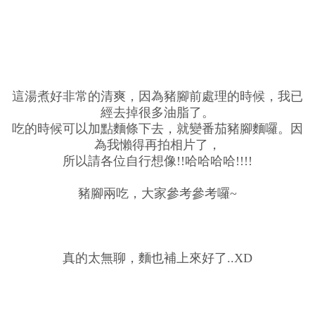
這湯煮好非常的清爽，因為豬腳前處理的時候，我已
經去掉很多油脂了。
吃的時候可以加點麵條下去，就變番茄豬腳麵囉。因
為我懶得再拍相片了，
所以請各位自行想像!!哈哈哈哈!!!!
豬腳兩吃，大家參考參考囉~
真的太無聊，麵也補上來好了..XD