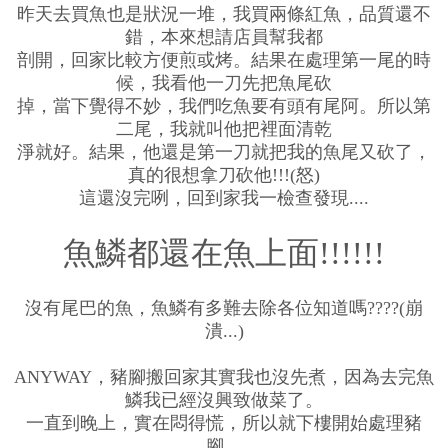
昨天去買魚也是狀況一堆，我買兩條紅魚，品質還不
錯，本來想請店員幫我都
剖開，回家比較方便煎或烤。結果在處理第一尾的時
候，我看他一刀先把魚尾砍
掉，當下覺得不妙，我們吃魚要有頭有尾阿。所以第
二尾，我就叫他把裡面清乾
淨就好。結果，他還是第一刀就把我的魚尾又砍了，
真的很想拿刀砍他!!!(怒)
這還沒完咧，回到家我一檢查發現....
魚鱗都還在魚上面!!!!!!
沒有尾巴的魚，魚鱗有多難去除各位知道嗎????(崩
潰...)
ANYWAY，豬腳搬回家其實我也沒先煮，因為去完魚
鱗我已經沒興致做菜了。
一直到晚上，實在悶得慌，所以就下樓開始處理豬
腳。