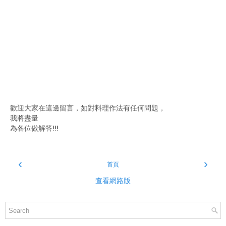
歡迎大家在這邊留言，如對料理作法有任何問題，
我將盡量
為各位做解答!!!
‹
›
首頁
查看網路版