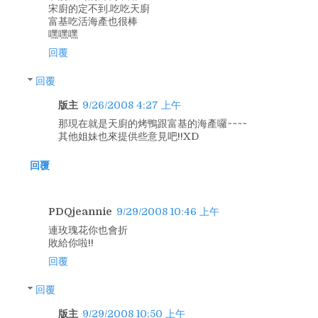
宋廚的定不到.吃吃天廚
富基吃活海產也很棒
嘿嘿嘿
回覆
回覆
版主
9/26/2008 4:27 上午
那現在就是天廚的烤鴨跟富基的海產囉~~~~
其他姐妹也來提供些意見吧!!XD
回覆
PDQjeannie
9/29/2008 10:46 上午
連玫瑰花你也會折
敗給你啦!!
回覆
回覆
版主
9/29/2008 10:50 上午