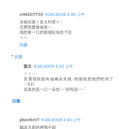
o961117735
9/26/2008 3:36 上午
冰箱你真ㄉ是太利害ㄌ~
怎麼那麼會做菜~~
我想要一口把那個鮭魚吃下肚
＝ˇ＝
回覆
回覆
版主
9/26/2008 4:25 上午
ㄎㄎ~~~
其實我前面有做兩朵失敗~然後就把他們吃掉了
~~XD
這真的是一口一朵也~~~好吃說~~~^^
回覆
phoebe17
9/26/2008 3:45 上午
聽說天廚的烤鴨不錯