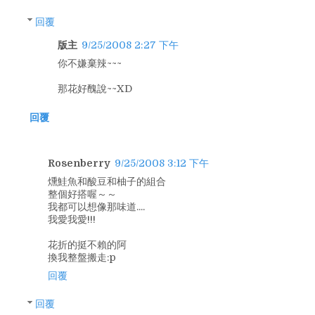
回覆
版主
9/25/2008 2:27 下午
你不嫌棄辣~~~
那花好醜說~~XD
回覆
Rosenberry
9/25/2008 3:12 下午
燻鮭魚和酸豆和柚子的組合
整個好搭喔～～
我都可以想像那味道....
我愛我愛!!!
花折的挺不賴的阿
換我整盤搬走:p
回覆
回覆