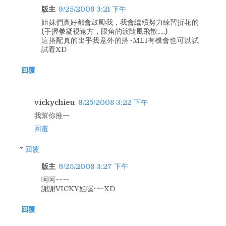
版主
9/25/2008 3:21 下午
姐妹們真好都會鼓勵我，我會繼續努力練習折花的
(手握拳凝視遠方，眼角的淚隨風飛散.....)
這搭配真的出乎我意外的搭~MEI有機會也可以試
試看XD
回覆
vickychieu
9/25/2008 3:22 下午
我幫你推一
回覆
回覆
版主
9/25/2008 3:27 下午
呵呵~~~~
謝謝VICKY姐喔~~~XD
回覆