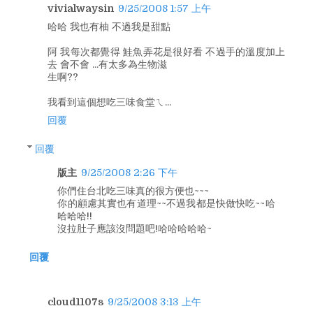
vivialwaysin
9/25/2008 1:57 上午
哈哈 我也有柚 不過我是甜點
阿 我每次都覺得 鮭魚弄花是很好看 不過手的溫度加上
去 會不會 ...有太多為生物滋
生啊??
我看到這個想吃三味食堂ㄟ...
回覆
回覆
版主
9/25/2008 2:26 下午
你們住台北吃三味真的很方便也~~~
你的顧慮其實也有道理~~不過我都是快做快吃~~哈
哈哈哈!!
沒拉肚子應該沒問題吧!哈哈哈哈哈~
回覆
cloud1107s
9/25/2008 3:13 上午