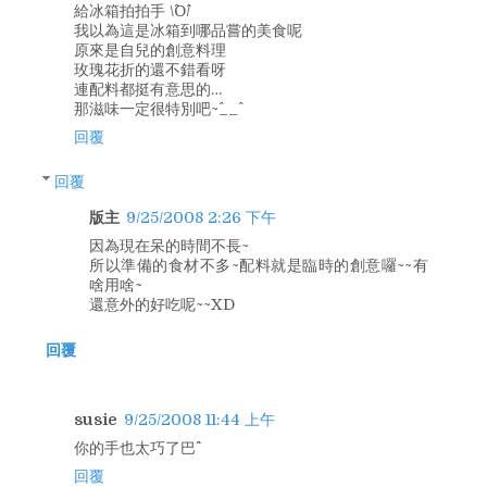
給冰箱拍拍手 \^O^/
我以為這是冰箱到哪品嘗的美食呢
原來是自兒的創意料理
玫瑰花折的還不錯看呀
連配料都挺有意思的…
那滋味一定很特別吧~^__^
回覆
回覆
版主
9/25/2008 2:26 下午
因為現在呆的時間不長~
所以準備的食材不多~配料就是臨時的創意囉~~有
啥用啥~
還意外的好吃呢~~XD
回覆
susie
9/25/2008 11:44 上午
你的手也太巧了巴^^
回覆