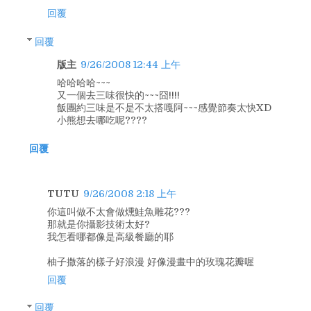
回覆
回覆
版主
9/26/2008 12:44 上午
哈哈哈哈~~~
又一個去三味很快的~~~囧!!!!
飯團約三味是不是不太搭嘎阿~~~感覺節奏太快XD
小熊想去哪吃呢????
回覆
TUTU
9/26/2008 2:18 上午
你這叫做不太會做燻鮭魚雕花???
那就是你攝影技術太好?
我怎看哪都像是高級餐廳的耶
柚子撒落的樣子好浪漫 好像漫畫中的玫瑰花瓣喔
回覆
回覆