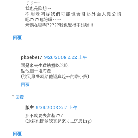
ㄎㄎ~~~
我也是降想~~
不用老闆趕我們可能也會引起外面人潮公憤
吧????危險喔~~~~
烤鴨在哪啊?????我也覺得不錯喔!!!
回覆
phoebe17
9/26/2008 2:22 上午
還是來去生猛螃蟹吃吃吃
點他個一堆海產
(說到聚餐就給他認真起來的嚕小熊)
回覆
回覆
版主
9/26/2008 3:17 上午
那不就要去富基???
(冰箱也開始認真起來ㄌ....沉思ing)
回覆