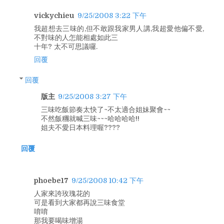
vickychieu
9/25/2008 3:22 下午
我超想去三味的,但不敢跟我家男人講,我超愛他偏不愛,
不對味的人怎能相處如此三
十年? 太不可思議囉.
回覆
回覆
版主
9/25/2008 3:27 下午
三味吃飯節奏太快了~不太適合姐妹聚會~~
不然飯糰就喊三味~~~哈哈哈哈!!
姐夫不愛日本料理喔????
回覆
phoebe17
9/25/2008 10:42 下午
人家來誇玫瑰花的
可是看到大家都再說三味食堂
唷唷
那我要喝味增湯