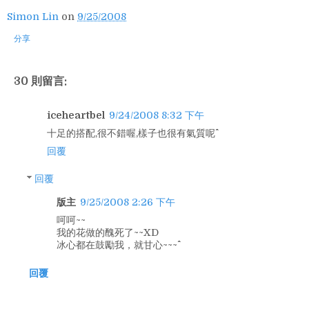
Simon Lin
on
9/25/2008
分享
30 則留言:
iceheartbel
9/24/2008 8:32 下午
十足的搭配,很不錯喔,樣子也很有氣質呢^^
回覆
回覆
版主
9/25/2008 2:26 下午
呵呵~~
我的花做的醜死了~~XD
冰心都在鼓勵我，就甘心~~~^^
回覆