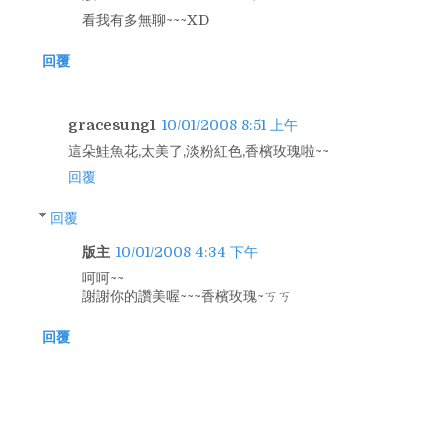
看我有多無聊~~~XD
回覆
gracesung1
10/01/2008 8:51 上午
這朵鮭魚花,太美了,淡粉紅色,香檳玫瑰啦~~
回覆
回覆
版主
10/01/2008 4:34 下午
呵呵~~
謝謝你的讚美喔~~~香檳玫瑰~ㄎㄎ
回覆