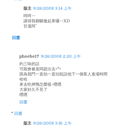
版主
9/26/2008 3:14 上午
呵呵~~
講得我都驕傲起來囉~~XD
甘溫阿^^
回覆
phoebe17
9/26/2008 2:20 上午
約三味的話
可能會被老闆趕出去>"<
因為我門一直拍一直玩耽誤他下一個客人進場時間
哈哈
來去吃烤鴨怎麼樣~嘿嘿
大家好久不見了
嘿嘿
回覆
回覆
版主
9/26/2008 3:16 上午