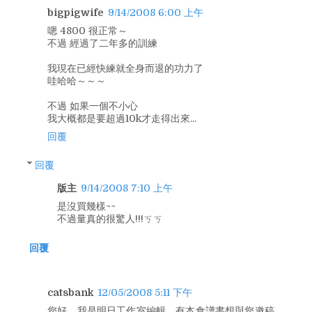
bigpigwife
9/14/2008 6:00 上午
嗯 4800 很正常～
不過 經過了二年多的訓練
我現在已經快練就全身而退的功力了
哇哈哈～～～
不過 如果一個不小心
我大概都是要超過10k才走得出來...
回覆
回覆
版主
9/14/2008 7:10 上午
是沒買幾樣~~
不過量真的很驚人!!!ㄎㄎ
回覆
catsbank
12/05/2008 5:11 下午
您好，我是明日工作室編輯，有本食譜書想與您邀稿，