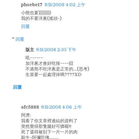
phoebe17
9/11/2008 4:02 上午
小熊也要))))))))
我的不要洋蔥(搖頭~)
回覆
回覆
版主
9/11/2008 2:35 下午
吼~~~~~~
加洋蔥才會好吃辣~~~~囧
不過熊不吃洋蔥是正常的....(思考)
生菜要一起處理掉嗎????XD
回覆
sfc5888
9/11/2008 4:06 上午
阿濟:
我看了你文章裡連結的資料了
突然覺得那隻腿好可憐喔!!
死了還得被刮下一片一片的肉
殺生~阿彌陀佛..........