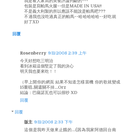
我是看人家寫的美食評論判斷的~~~
包裝是寫帕馬火腿~~但是MADE IN USA!!
不是義大利製的所以應該不能說是帕馬吧???
不過我也沒吃過真正的帕馬~~哈哈哈哈哈~~好吃就
好了XD
回覆
Rosenberry
9/11/2008 2:39 上午
今天好想吃三明治
看到冰箱這個堅定了我的決心
明天我也要來吃！！
（早上開你的網頁 結果不知道怎樣當機 你的歌就變成
15重唱..關還關不掉....Orz
結論：巴薩諾瓦也可以很吵 XD
回覆
回覆
版主
9/11/2008 2:33 下午
這個是我昨天做來止餓的....(因為我家阿德回台南