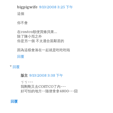
bigpigwife
9/13/2008 3:25 下午
這個
你不會
在costco順便買條貝果....
除了陳小湉之外
你是另一個 不太適合當鄰居的
因為這樣會湊在一起就是吃吃吃啦
回覆
回覆
版主
9/13/2008 3:38 下午
ㄎㄎ~~~
我剛剛又去COSTCO了內~~~
好可怕的地方~~隨便拿拿4800~~~囧
回覆