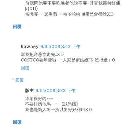
前我問他要不要吃晚餐他說不要~其實我那時好餓
阿XD)
當機喔~~~15重唱~~~哈哈哈哈!!!!果然會很吵XD
回覆
kawaey
9/11/2008 2:43 上午
幫我把洋蔥拿走先..XD
COSTCO要年費啦~~~人家是窮姑娘耶~沒得逛ㄒ0ㄒ
回覆
回覆
版主
9/11/2008 2:33 下午
洋蔥很好內~~~
不要排擠他馬~~~~~(誠懇樣)
我也是窮人阿~~所以要好好利用XD
回覆