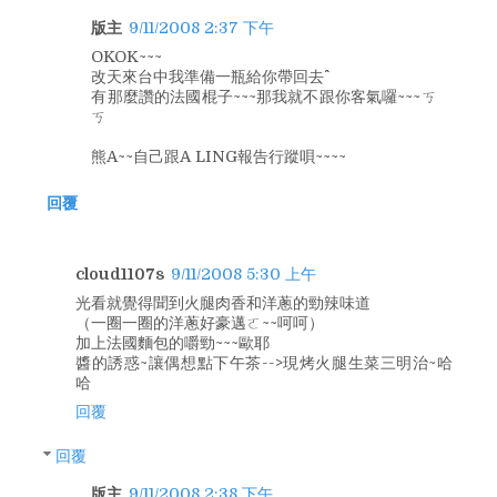
版主
9/11/2008 2:37 下午
OKOK~~~
改天來台中我準備一瓶給你帶回去^^
有那麼讚的法國棍子~~~那我就不跟你客氣囉~~~ㄎ
ㄎ
熊A~~自己跟A LING報告行蹤唄~~~~
回覆
cloud1107s
9/11/2008 5:30 上午
光看就覺得聞到火腿肉香和洋蔥的勁辣味道
（一圈一圈的洋蔥好豪邁ㄛ~~呵呵）
加上法國麵包的嚼勁~~~歐耶
醬的誘惑~讓偶想點下午茶-->現烤火腿生菜三明治~哈
哈
回覆
回覆
版主
9/11/2008 2:38 下午