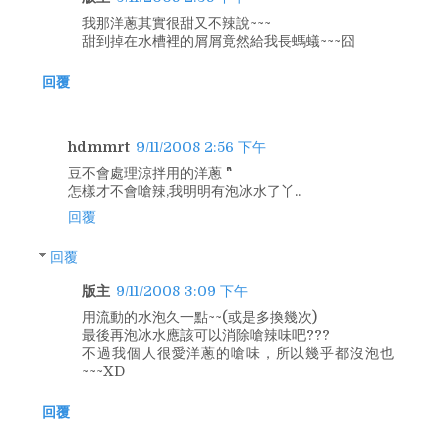
我那洋蔥其實很甜又不辣說~~~
甜到掉在水槽裡的屑屑竟然給我長螞蟻~~~囧
回覆
hdmmrt
9/11/2008 2:56 下午
豆不會處理涼拌用的洋蔥 ^^"
怎樣才不會嗆辣,我明明有泡冰水了丫..
回覆
回覆
版主
9/11/2008 3:09 下午
用流動的水泡久一點~~(或是多換幾次)
最後再泡冰水應該可以消除嗆辣味吧???
不過我個人很愛洋蔥的嗆味，所以幾乎都沒泡也
~~~XD
回覆