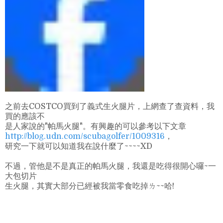
之前去COSTCO買到了義式生火腿片，上網查了查資料，我
買的應該不
是人家說的"帕馬火腿"。有興趣的可以參考以下文章
http://blog.udn.com/scubagolfer/1009316
，
研究一下就可以知道我在說什麼了~~~~XD
不過，管他是不是真正的帕馬火腿，我還是吃得很開心囉~一
大包切片
生火腿，其實大部分已經被我當零食吃掉ㄌ~~哈!