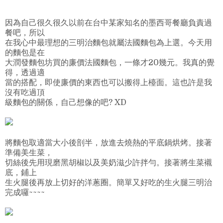
因為自己很久很久以前在台中某家知名的墨西哥餐廳負責過
餐吧，所以
在我心中最理想的三明治麵包就屬法國麵包為上選。今天用
的麵包是在
大潤發麵包坊買的廉價法國麵包，一條才20幾元。我真的覺
得，透過適
當的搭配，即使廉價的東西也可以搬得上檯面。這也許是我
沒有吃過頂
級麵包的關係，自己想像的吧? XD
將麵包取適當大小後剖半，放進去燒熱的平底鍋烘烤。接著
準備美生菜，
切絲後先用現磨黑胡椒以及美奶滋少許拌勻。接著將生菜襯
底，鋪上
生火腿後再放上切好的洋蔥圈。簡單又好吃的生火腿三明治
完成囉~~~~