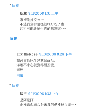
回覆
版主
9/11/2008 1:31 上午
家裡剛好沒ㄌ~~
不過我覺得這樣就很好吃了也~~
起司可能會搶生肉的味道喔~~~
回覆
TruffleRose
9/10/2008 8:28 下午
我超喜歡吃生洋蔥加肉品,
洋蔥不小心就變得甜蜜蜜,
很棒^^
回覆
回覆
版主
9/11/2008 1:32 上午
是阿是阿~~~
兩種東西結合起來真的是棒極ㄌ說~~~