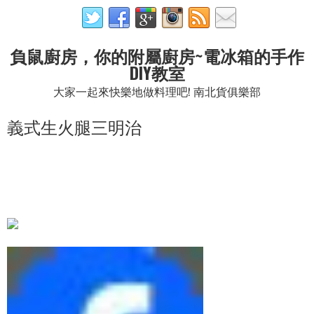
負鼠廚房，你的附屬廚房~電冰箱的手作
DIY教室
大家一起來快樂地做料理吧! 南北貨俱樂部
義式生火腿三明治