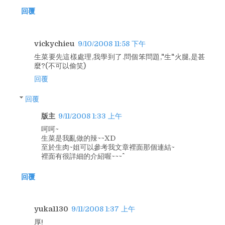
回覆
vickychieu
9/10/2008 11:58 下午
生菜要先這樣處理,我學到了.問個笨問題,"生"火腿,是甚
麼?(不可以偷笑)
回覆
回覆
版主
9/11/2008 1:33 上午
呵呵~
生菜是我亂做的辣~~XD
至於生肉~姐可以參考我文章裡面那個連結~
裡面有很詳細的介紹喔~~~^^
回覆
yuka1130
9/11/2008 1:37 上午
厚!