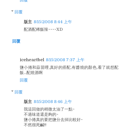
回覆
回覆
版主
8/15/2008 8:44 上午
配酒配稀飯辣~~~~XD
回覆
iceheartbel
8/15/2008 7:37 上午
鹽小捲和蒜苗哩,真好的搭配,有醬燒的顏色,看了就想配
飯...配燒酒啊
回覆
回覆
版主
8/15/2008 8:46 上午
我這回做的稍微太油了一點~
不過味道還是夠的~
鹽小捲真的要把鹽分去掉比較好~
不然很死鹹!!