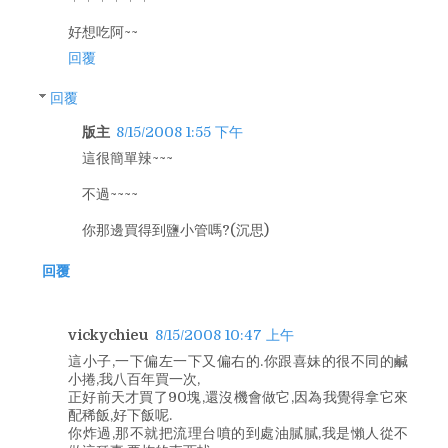
好想吃阿~~
回覆
回覆
版主
8/15/2008 1:55 下午
這很簡單辣~~~
不過~~~~
你那邊買得到鹽小管嗎?(沉思)
回覆
vickychieu
8/15/2008 10:47 上午
這小子,一下偏左一下又偏右的.你跟喜妹的很不同的鹹
小捲,我八百年買一次,
正好前天才買了90塊,還沒機會做它,因為我覺得拿它來
配稀飯,好下飯呢.
你炸過,那不就把流理台噴的到處油膩膩,我是懶人從不