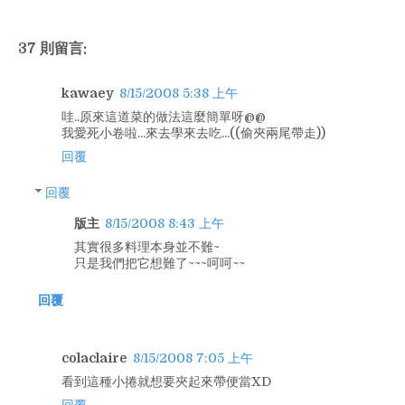
37 則留言:
kawaey
8/15/2008 5:38 上午
哇..原來這道菜的做法這麼簡單呀@@
我愛死小卷啦...來去學來去吃...((偷夾兩尾帶走))
回覆
回覆
版主
8/15/2008 8:43 上午
其實很多料理本身並不難~
只是我們把它想難了~~~呵呵~~
回覆
colaclaire
8/15/2008 7:05 上午
看到這種小捲就想要夾起來帶便當XD