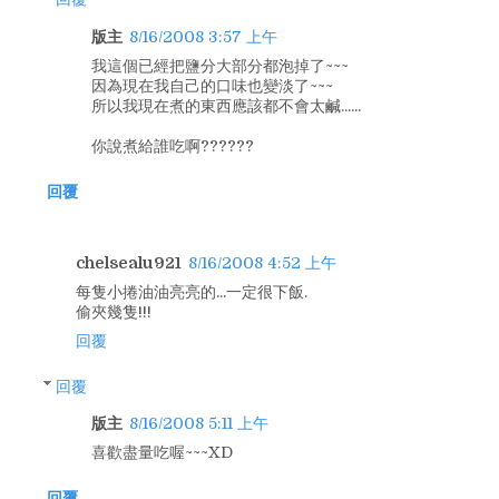
版主
8/16/2008 3:57 上午
我這個已經把鹽分大部分都泡掉了~~~
因為現在我自己的口味也變淡了~~~
所以我現在煮的東西應該都不會太鹹......
你說煮給誰吃啊??????
回覆
chelsealu921
8/16/2008 4:52 上午
每隻小捲油油亮亮的...一定很下飯.
偷夾幾隻!!!
回覆
回覆
版主
8/16/2008 5:11 上午
喜歡盡量吃喔~~~XD
回覆