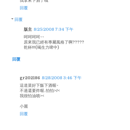
我拿來下酒了哦
回覆
回覆
版主
8/25/2008 7:34 下午
呵呵呵呵~~
原來我已經有專屬風格了啊?????
乾杯!!!(喝生力啤中)
回覆
gr202186
8/28/2008 3:46 下午
這道菜好下飯下酒喔~
不過還要炸喔..怕怕>//<
我很怕油噴><
小麗
回覆