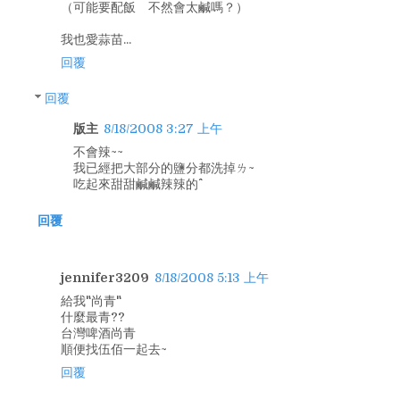
（可能要配飯 不然會太鹹嗎？）
我也愛蒜苗...
回覆
回覆
版主
8/18/2008 3:27 上午
不會辣~~
我已經把大部分的鹽分都洗掉ㄌ~
吃起來甜甜鹹鹹辣辣的^^
回覆
jennifer3209
8/18/2008 5:13 上午
給我"尚青"
什麼最青??
台灣啤酒尚青
順便找伍佰一起去~
回覆