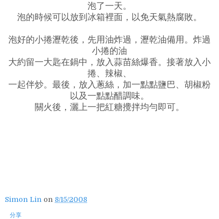
泡了一天。
泡的時候可以放到冰箱裡面，以免天氣熱腐敗。
泡好的小捲瀝乾後，先用油炸過，瀝乾油備用。炸過
小捲的油
大約留一大匙在鍋中，放入蒜苗絲爆香。接著放入小
捲、辣椒、
一起伴炒。最後，放入蔥絲，加一點點鹽巴、胡椒粉
以及一點點醋調味。
關火後，灑上一把紅糖攪拌均勻即可。
Simon Lin
on
8/15/2008
分享