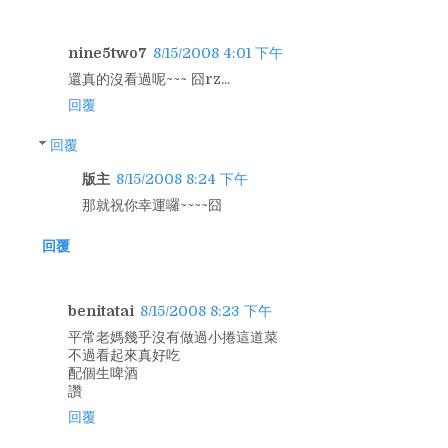
nine5two7
8/15/2008 4:01 下午
還真的沒看過呢~~~ 囧rz...
回覆
回覆
版主
8/15/2008 8:24 下午
那就祝你幸運囉~~~~囧
回覆
benitatai
8/15/2008 8:23 下午
平常老媽幾乎沒有做過小捲這道菜
不過看起來真好吃
配個生啤酒
讚
回覆