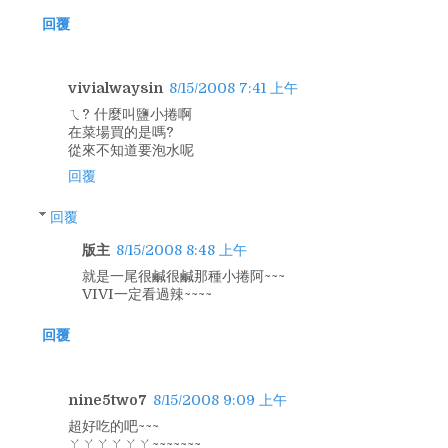
回覆
vivialwaysin
8/15/2008 7:41 上午
ㄟ? 什麼叫鹽小捲啊
在菜場買的是嗎?
從來不知道要泡水呢
回覆
回覆
版主
8/15/2008 8:48 上午
就是一尾很鹹很鹹那種小捲阿~~~
VIVI一定看過辣~~~~
回覆
nine5two7
8/15/2008 9:09 上午
超好吃的吧~~~
ㄚㄚㄚㄚㄚㄚ~~~~~~~