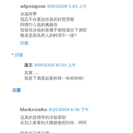
adpompom
8/19/2008 5:40 上午
冰箱阿季
我忍不住要說你真的好賢慧喔
阿狸打心底的佩服你
我發現冰箱的菜幾乎都很適合下酒耶
難道是因為男人的料理不一樣?
回覆
回覆
版主
8/19/2008 10:33 上午
其實.......
我是下酒菜起家的辣~~哈哈哈哈!
回覆
blackrumba
8/25/2008 6:56 下午
這真的是標準的冰箱菜耶
在別人家看到大概都會想到你﹐呵呵