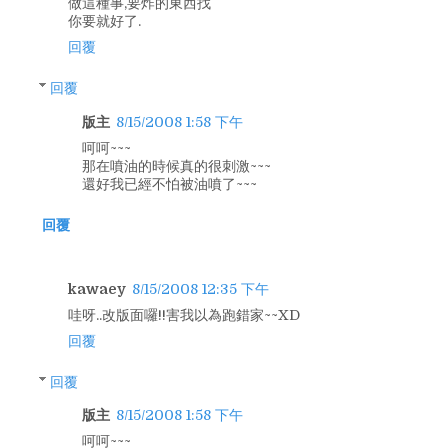
做這種事,要炸的東西找
你要就好了.
回覆
回覆
版主
8/15/2008 1:58 下午
呵呵~~~
那在噴油的時候真的很刺激~~~
還好我已經不怕被油噴了~~~
回覆
kawaey
8/15/2008 12:35 下午
哇呀..改版面囉!!害我以為跑錯家~~XD
回覆
回覆
版主
8/15/2008 1:58 下午
呵呵~~~