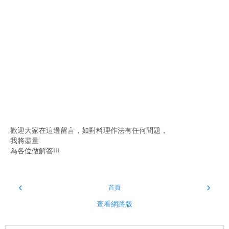
歡迎大家在這邊留言，如對料理作法有任何問題，
我將盡量
為各位做解答!!!
‹
›
首頁
查看網路版