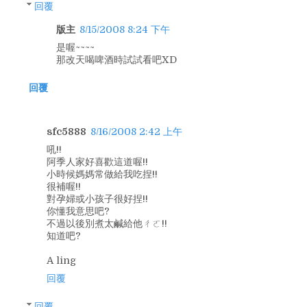
回覆
版主
8/15/2008 8:24 下午
是喔~~~~
那改天喝啤酒時試試看吧XD
回覆
sfc5888
8/16/2008 2:42 上午
吼!!
阿季人家好喜歡這道喔!!
小時候媽媽常做給我吃捏!!
很補喔!!
對孕婦或小孩子很好捏!!
你懂我意思吧?
不過以後別煮太鹹給他ㄔㄛ!!
知道吧?
A ling
回覆
回覆