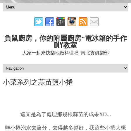
負鼠廚房，你的附屬廚房~電冰箱的手作
DIY教室
大家一起來快樂地做料理吧! 南北貨俱樂部
小菜系列之蒜苗鹽小捲
這又是為了處理那幾根蒜苗的成果XD...
鹽小捲泡水去鹽分，去得越多越好，我這些小捲大概