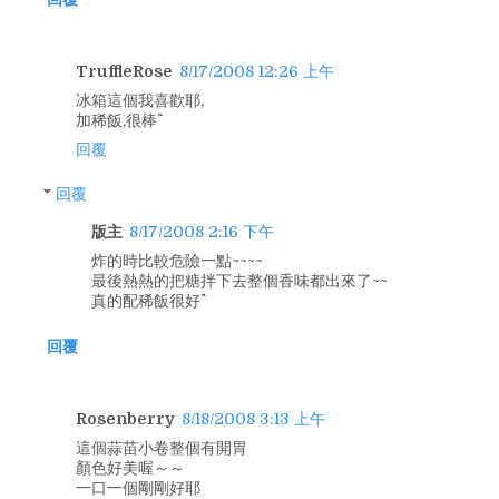
TruffleRose
8/17/2008 12:26 上午
冰箱這個我喜歡耶,
加稀飯,很棒^^
回覆
回覆
版主
8/17/2008 2:16 下午
炸的時比較危險一點~~~~
最後熱熱的把糖拌下去整個香味都出來了~~
真的配稀飯很好^^
回覆
Rosenberry
8/18/2008 3:13 上午
這個蒜苗小卷整個有開胃
顏色好美喔～～
一口一個剛剛好耶