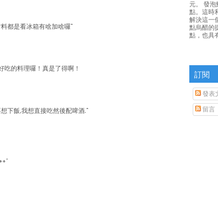
元。 發
點。這時
解決這一
料都是看冰箱有啥加啥囉^^
點烏醋的
點，也具
好吃的料理囉！真是了得啊！
訂閱
發表
留言
想下飯,我想直接吃然後配啤酒.^^
+^