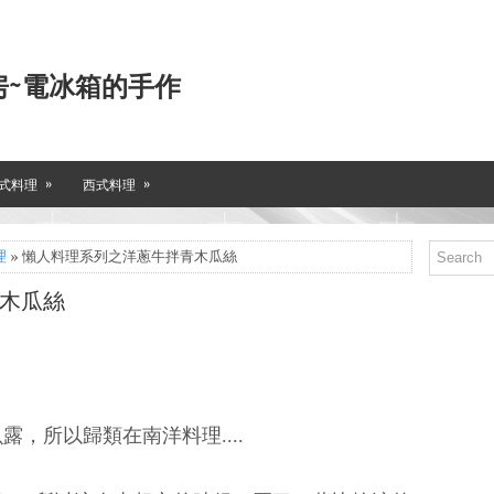
房~電冰箱的手作
»
»
式料理
西式料理
理
» 懶人料理系列之洋蔥牛拌青木瓜絲
木瓜絲
露，所以歸類在南洋料理....