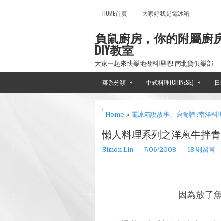
HOME首頁
大家好我是電冰箱
負鼠廚房，你的附屬廚
DIY教室
大家一起來快樂地做料理吧! 南北貨俱樂部
»
»
菜系分類
中式料理(CHINESE)
日
Home
»
電冰箱說故事、寫食譜::南洋料
懶人料理系列之洋蔥牛拌青
Simon Lin
7/06/2008
18 則留言
因為放了魚