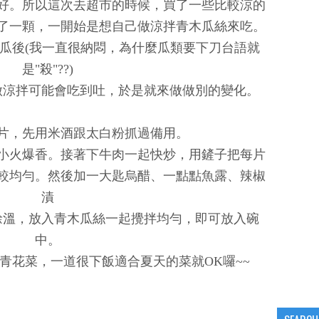
好。所以這次去超市的時候，買了一些比較涼的
了一顆，一開始是想自己做涼拌青木瓜絲來吃。
木瓜後(我一直很納悶，為什麼瓜類要下刀台語就
是"殺"??)
做涼拌可能會吃到吐，於是就來做做別的變化。
片，先用米酒跟太白粉抓過備用。
小火爆香。接著下牛肉一起快炒，用鏟子把每片
較均勻。然後加一大匙烏醋、一點點魚露、辣椒
漬
餘溫，放入青木瓜絲一起攪拌均勻，即可放入碗
中。
青花菜，一道很下飯適合夏天的菜就OK囉~~