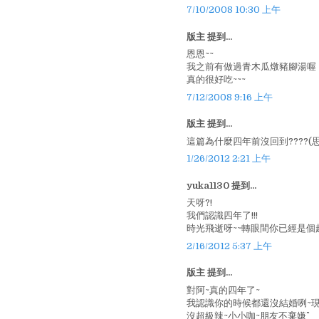
7/10/2008 10:30 上午
版主 提到...
恩恩~~
我之前有做過青木瓜燉豬腳湯喔
真的很好吃~~~
7/12/2008 9:16 上午
版主 提到...
這篇為什麼四年前沒回到????(思
1/26/2012 2:21 上午
yuka1130 提到...
天呀?!
我們認識四年了!!!
時光飛逝呀~~轉眼間你已經是個
2/16/2012 5:37 上午
版主 提到...
對阿~真的四年了~
我認識你的時候都還沒結婚咧~現
沒超級辣~小小咖~朋友不棄嫌^^