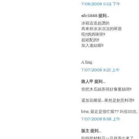
7/06/2008 5:52 下午
sfc5888 提到...
冰箱這道超讚的
再來杯冰冰涼涼的啤酒
吼!!媽媽咪呀!!
超絕配的!!
加入連結喔!!
A ling
7/07/2008 3:21 上午
路人甲 提到...
你把木瓜絲弄得好像薑絲唷!!
還加花椰菜...果然是創意料理!!
btw, 最近是很忙喔?? 叫你10次, 
7/07/2008 8:38 上午
版主 提到...
臨時把材料豆一豆就弄出來了....