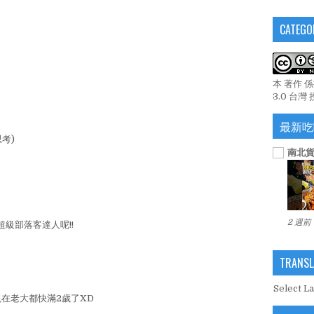
CATEGO
本 著作 
3.0 台灣
最新吃
考)
南北貨
2 週前
超級部落客達人呢!!
TRANSL
Select L
在老大都快滿2歲了XD