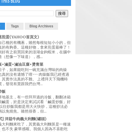
 THIS BLOG
r
Tags
Blog Archives
煎蛋(YAHOO首頁文)
自己種的有機蔥，雖然每根短短小小的，但
真的有夠香。這種好物，拿來煎蛋最棒了！
剛好有之前買回來的澎湖金鉤蝦米，在腦中
（想像一下味道），感...
飯+滷蛋+滷油豆腐+燙青菜
日子，如果能吃到一碗充滿台灣味的肉燥
真的沒有遺憾了唷~~~ 肉燥飯我已經煮過
，其實作法真的不難。 上禮拜天下飛機時
，發現有賣跟我們台灣...
炒飯
拜地基主，有一些拜拜過的冷飯，翻翻冰箱
跟鹹蛋，於是決定來試試看「鹹蛋炒飯」好
 以往炒飯我都是用大火快炒，這種炒法必
以免燒焦。雖然很香，但...
西式] 洋菇牛肉義大利麵(罐頭)
義大利麵來吃了，其實義大利麵算是一種速
，也不失 豪華感喔。我個人因為不喜歡吃