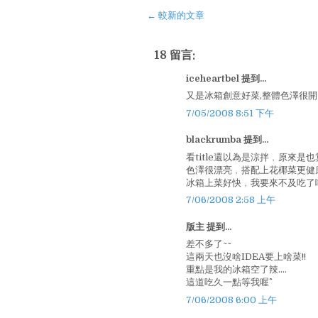
← 較新的文章
18 留言:
iceheartbel 提到...
又是冰箱創意好菜,整體色澤很開
7/05/2008 8:51 下午
blackrumba 提到...
看title還以為是涼拌﹐原來是
色澤很漂亮﹐搭配上花椰菜更健
冰箱上菜好快﹐我要來不及吃了啦
7/06/2008 2:58 上午
版主 提到...
差不多了~~
這兩天也沒啥IDEA要上啥菜!!
重點是我的冰箱空了辣....
這道吃久一點等我喔^^
7/06/2008 6:00 上午