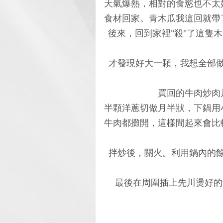
天氣爆熱，相對的食慾也不太
食材回家。青木瓜我這回就帶
後來，回到家裡"殺"了這隻
才發現好大一顆，我想全部
買回的牛肉炒肉
半顆洋蔥切做月半狀，下鍋用
牛肉都攤開，這樣間起來會比
拌炒後，關火。利用鍋內的
最後在周圍插上先川燙好的