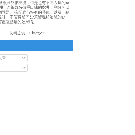
泡魷魚雖然很爽脆，但是也有不易入味的缺
利用 沙茶醬來做重口味的處理，剛好可以
個問題。 搭配蒜苗特有的香氣，以及一點
提味，不但彌補了 沙茶醬過於油膩的缺
有畫龍點睛的效果唷。
技術提供：
Blogger
.
文章