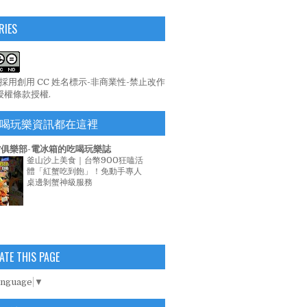
RIES
係採用
創用 CC 姓名標示-非商業性-禁止改作
 授權條款
授權.
喝玩樂資訊都在這裡
俱樂部-電冰箱的吃喝玩樂誌
釜山沙上美食｜台幣900狂嗑活
體「紅蟹吃到飽」！免動手專人
桌邊剝蟹神級服務
ATE THIS PAGE
anguage
▼