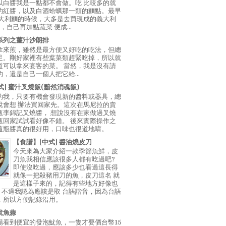
以白醬我是一點都不會做。吃 比較多的就
的紅醬，以及白酒蛤蠣那一類的麵點。最早
義大利麵的時候，大多是去買現成的義大利
E，自己再加點蔬菜 便成...
系列之薑汁沙朗排
拿來煎，雖然是最方便又好吃的吃法，但總
足。剛好家裡有些葉菜類趕緊吃掉，所以就
道可以拿來宴客的菜。 當然，我是沒有請
，還是自己一個人把它給...
中式] 蜜汁叉燒飯(黯然消魂飯)
的我，只要有機會發現新的醬料或器具，總
說會想 辦法買回家先。這次在馬尼拉的賣
瓶李錦記叉燒醬， 想說沒有在家做過叉燒
瓶回家試試看好像不錯。 後來實際操作之
這瓶醬真的很好用，口味也很道地唷。
【食譜】[中式] 醬油燒皮刀
今天來為大家介紹一款季節魚鮮，皮
刀魚我相信應該很多人都有吃過吧?
即使沒吃過，應該多少也看過這長得
就像一把殺豬用刀的魚，皮刀這名 就
是這樣子來的，記得有些地方好像也
"，不過我認為應該是取 台語諧音，因為台語
，所以方便記錄沿用。
魷魚蒜
場看到便宜的發泡魷魚，一隻才要價台幣15