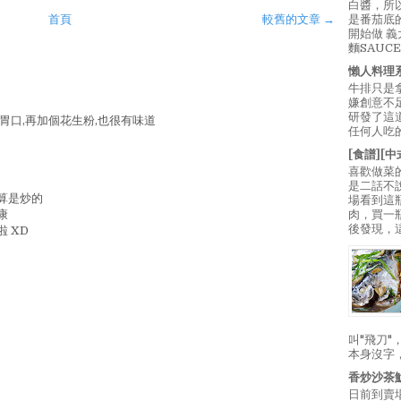
白醬，所
首頁
較舊的文章 →
是番茄底
開始做 
麵SAUC
懶人料理
牛排只是
嫌創意不
研發了這
胃口,再加個花生粉,也很有味道
任何人吃的
[食譜][
喜歡做菜
是二話不
也算是炒的
場看到這
康
肉，買一
後發現，
 XD
叫"飛刀
本身沒字
香炒沙茶
日前到賣