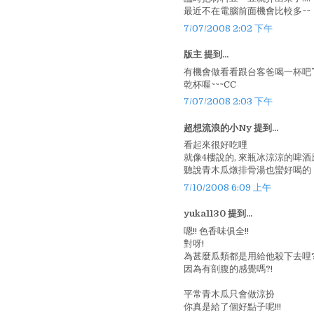
最近不在電腦前面機會比較多~~
7/07/2008 2:02 下午
版主 提到...
有機會做看看跟台客爸喝一杯吧^^
乾杯喔~~~CC
7/07/2008 2:03 下午
超想流浪的小Ny 提到...
看起來很好吃哩
就像4樓說的, 來瓶冰涼涼的啤
聽說青木瓜燉排骨湯也蠻好喝的
7/10/2008 6:09 上午
yuka1130 提到...
嗯!! 色香味俱全!!
對呀!
為甚麼瓜類都是用給他殺下去哩
因為有剖腹的感覺嗎?!
平常青木瓜只會做涼扮
你真是給了個好點子呢!!!