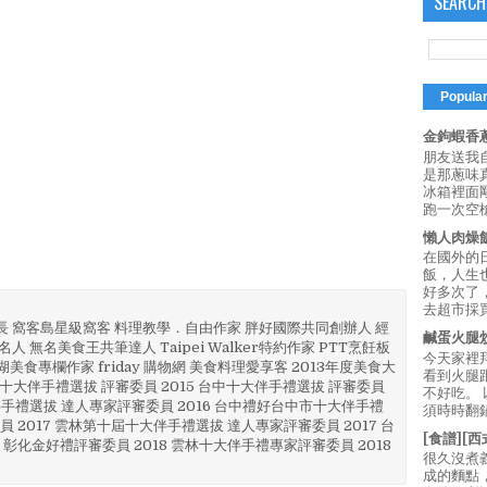
SEARCH
Popula
金鉤蝦香蔥
朋友送我
是那蔥味
冰箱裡面
跑一次空槍
懶人肉燥
在國外的
飯，人生也
好多次了
去超市採買
部長 窩客島星級窩客 料理教學．自由作家 胖好國際共同創辦人 經
鹹蛋火腿
人 無名美食王共筆達人 Taipei Walker特約作家 PTT烹飪板
今天家裡
澎湖美食專欄作家 friday 購物網 美食料理愛享客 2013年度美食大
看到火腿
4 彰化十大伴手禮選拔 評審委員 2015 台中十大伴手禮選拔 評審委員
不好吃。
林 伴手禮選拔 達人專家評審委員 2016 台中禮好台中市十大伴手禮
須時時翻鍋
員 2017 雲林第十屆十大伴手禮選拔 達人專家評審委員 2017 台
[食譜][
 彰化金好禮評審委員 2018 雲林十大伴手禮專家評審委員 2018
很久沒煮
成的麵點