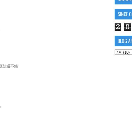
SINCE 
2
9
BLOG A
酒應該還不錯
?