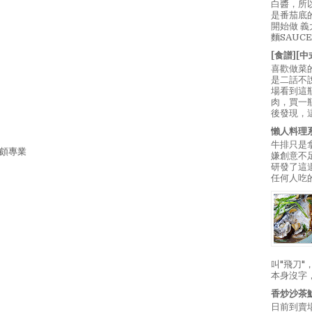
白醬，所
是番茄底
開始做 
麵SAUC
[食譜][
喜歡做菜
是二話不
場看到這
肉，買一
後發現，
懶人料理
牛排只是
來頗專業
嫌創意不
研發了這
任何人吃的
叫"飛刀
本身沒字
香炒沙茶
日前到賣