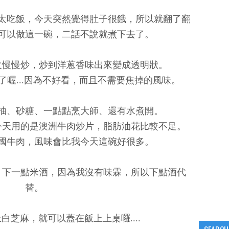
太吃飯，今天突然覺得肚子很餓，所以就翻了翻
可以做這一碗，二話不說就煮下去了。
火慢慢炒，炒到洋蔥香味出來變成透明狀。
喔...因為不好看，而且不需要焦掉的風味。
抽、砂糖、一點點烹大師、還有水煮開。
今天用的是澳洲牛肉炒片，脂肪油花比較不足。
國牛肉，風味會比我今天這碗好很多。
，下一點米酒，因為我沒有味霖，所以下點酒代
替。
白芝麻，就可以蓋在飯上上桌囉....