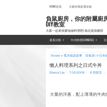
HOME首頁
大家好我是電冰箱
負鼠廚房，你的附屬廚
DIY教室
大家一起來快樂地做料理吧! 南北貨俱樂部
»
»
菜系分類
中式料理(CHINESE)
日
Home
»
電冰箱說故事、寫食譜::小日本
懶人料理系列之日式牛丼
Simon Lin
7/19/2008
8 則留言
大量的洋蔥，配上薄薄的牛肉