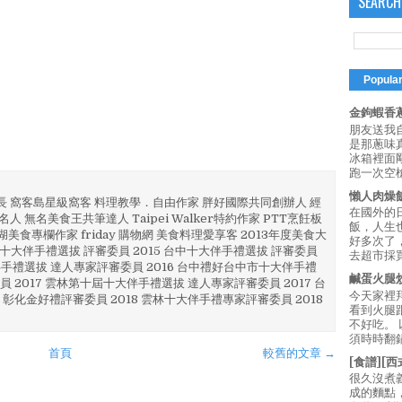
SEARCH
Popula
金鉤蝦香蔥
朋友送我
是那蔥味
冰箱裡面
跑一次空槍
懶人肉燥
部長 窩客島星級窩客 料理教學．自由作家 胖好國際共同創辦人 經
在國外的
人 無名美食王共筆達人 Taipei Walker特約作家 PTT烹飪板
飯，人生也
澎湖美食專欄作家 friday 購物網 美食料理愛享客 2013年度美食大
好多次了
4 彰化十大伴手禮選拔 評審委員 2015 台中十大伴手禮選拔 評審委員
去超市採買
林 伴手禮選拔 達人專家評審委員 2016 台中禮好台中市十大伴手禮
鹹蛋火腿
員 2017 雲林第十屆十大伴手禮選拔 達人專家評審委員 2017 台
今天家裡
 彰化金好禮評審委員 2018 雲林十大伴手禮專家評審委員 2018
看到火腿
不好吃。
須時時翻鍋
首頁
較舊的文章 →
[食譜][
很久沒煮
成的麵點