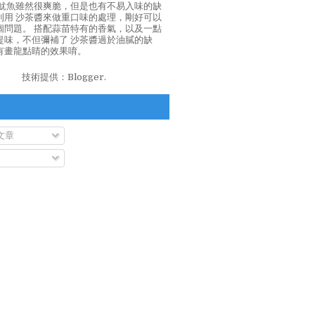
泡魷魚雖然很爽脆，但是也有不易入味的缺
利用 沙茶醬來做重口味的處理，剛好可以
個問題。 搭配蒜苗特有的香氣，以及一點
提味，不但彌補了 沙茶醬過於油膩的缺
有畫龍點睛的效果唷。
技術提供：
Blogger
.
文章