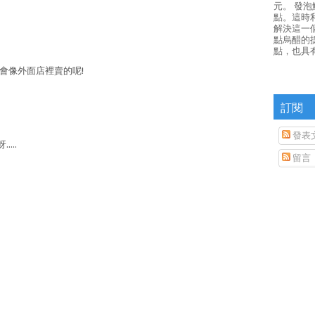
元。 發
點。這時
解決這一
點烏醋的
點，也具
會像外面店裡賣的呢!
訂閱
發表
...
留言