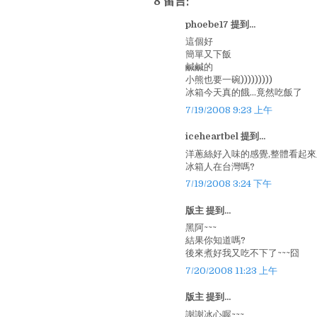
8 留言:
phoebe17 提到...
這個好
簡單又下飯
鹹鹹的
小熊也要一碗)))))))))
冰箱今天真的餓...竟然吃飯了
7/19/2008 9:23 上午
iceheartbel 提到...
洋蔥絲好入味的感覺,整體看起
冰箱人在台灣嗎?
7/19/2008 3:24 下午
版主 提到...
黑阿~~~
結果你知道嗎?
後來煮好我又吃不下了~~~囧
7/20/2008 11:23 上午
版主 提到...
謝謝冰心喔~~~