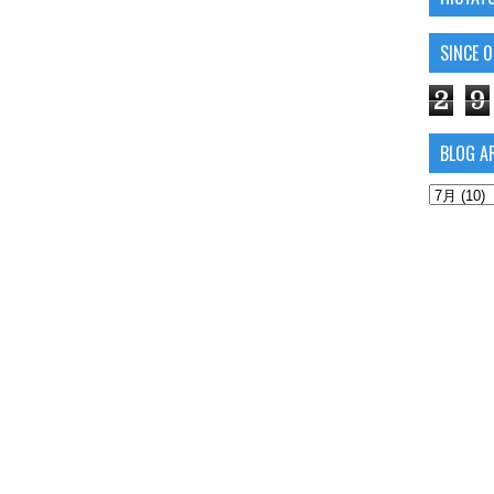
SINCE 
2
9
BLOG A