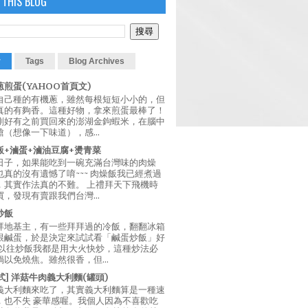
 THIS BLOG
r
Tags
Blog Archives
煎蛋(YAHOO首頁文)
自己種的有機蔥，雖然每根短短小小的，但
真的有夠香。這種好物，拿來煎蛋最棒了！
剛好有之前買回來的澎湖金鉤蝦米，在腦中
（想像一下味道），感...
飯+滷蛋+滷油豆腐+燙青菜
日子，如果能吃到一碗充滿台灣味的肉燥
真的沒有遺憾了唷~~~ 肉燥飯我已經煮過
，其實作法真的不難。 上禮拜天下飛機時
，發現有賣跟我們台灣...
炒飯
拜地基主，有一些拜拜過的冷飯，翻翻冰箱
跟鹹蛋，於是決定來試試看「鹹蛋炒飯」好
 以往炒飯我都是用大火快炒，這種炒法必
以免燒焦。雖然很香，但...
西式] 洋菇牛肉義大利麵(罐頭)
義大利麵來吃了，其實義大利麵算是一種速
，也不失 豪華感喔。我個人因為不喜歡吃