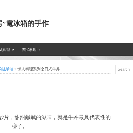
房~電冰箱的手作
»
»
式料理
西式料理
的絲帶滷
» 懶人料理系列之日式牛丼
炒片，甜甜鹹鹹的滋味，就是牛丼最具代表性的
樣子。