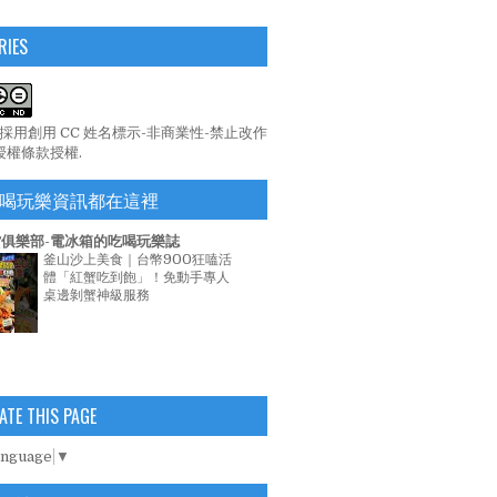
RIES
係採用
創用 CC 姓名標示-非商業性-禁止改作
 授權條款
授權.
喝玩樂資訊都在這裡
俱樂部-電冰箱的吃喝玩樂誌
釜山沙上美食｜台幣900狂嗑活
體「紅蟹吃到飽」！免動手專人
桌邊剝蟹神級服務
ATE THIS PAGE
anguage
▼