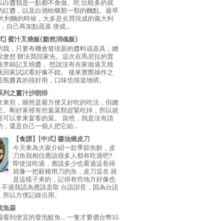
以白醬我是一點都不會做。吃 比較多的就
的紅醬，以及白酒蛤蠣那一類的麵點。最早
義大利麵的時候，大多是去買現成的義大利
E，自己再加點蔬菜 便成...
中式] 蜜汁叉燒飯(黯然消魂飯)
的我，只要有機會發現新的醬料或器具，總
說會想 辦法買回家先。這次在馬尼拉的賣
瓶李錦記叉燒醬， 想說沒有在家做過叉燒
瓶回家試試看好像不錯。 後來實際操作之
這瓶醬真的很好用，口味也很道地唷。
系列之薑汁沙朗排
拿來煎，雖然是最方便又好吃的吃法，但總
足。剛好家裡有些葉菜類趕緊吃掉，所以就
道可以拿來宴客的菜。 當然，我是沒有請
，還是自己一個人把它給...
【食譜】[中式] 醬油燒皮刀
今天來為大家介紹一款季節魚鮮，皮
刀魚我相信應該很多人都有吃過吧?
即使沒吃過，應該多少也看過這長得
就像一把殺豬用刀的魚，皮刀這名 就
是這樣子來的，記得有些地方好像也
"，不過我認為應該是取 台語諧音，因為台語
，所以方便記錄沿用。
魷魚蒜
場看到便宜的發泡魷魚，一隻才要價台幣15