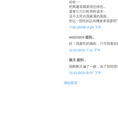
哈哈~~~
把興趣當職業很悲情也...
還要斤斤計較用料成本~
這不太符合我豪邁的風格...
所以~~想吃的話有機會來我家吧^^
7/16/2008 3:23 下午
u620203 提到...
哇！我愛吃的爌肉，只可惜看的
11/21/2011 7:15 下午
版主 提到...
我剛剛又滷了一鍋，為了拍照用
11/21/2011 8:07 下午
張貼留言