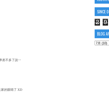
SINCE 
2
9
BLOG A
差不多了說~~
大家的眼睛了 XD