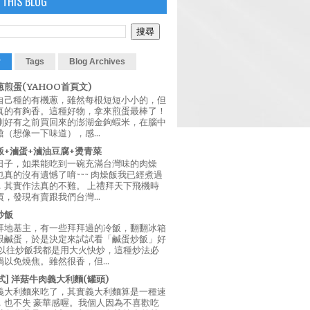
 THIS BLOG
r
Tags
Blog Archives
煎蛋(YAHOO首頁文)
自己種的有機蔥，雖然每根短短小小的，但
真的有夠香。這種好物，拿來煎蛋最棒了！
剛好有之前買回來的澎湖金鉤蝦米，在腦中
（想像一下味道），感...
飯+滷蛋+滷油豆腐+燙青菜
日子，如果能吃到一碗充滿台灣味的肉燥
真的沒有遺憾了唷~~~ 肉燥飯我已經煮過
，其實作法真的不難。 上禮拜天下飛機時
，發現有賣跟我們台灣...
炒飯
拜地基主，有一些拜拜過的冷飯，翻翻冰箱
跟鹹蛋，於是決定來試試看「鹹蛋炒飯」好
 以往炒飯我都是用大火快炒，這種炒法必
以免燒焦。雖然很香，但...
西式] 洋菇牛肉義大利麵(罐頭)
義大利麵來吃了，其實義大利麵算是一種速
，也不失 豪華感喔。我個人因為不喜歡吃