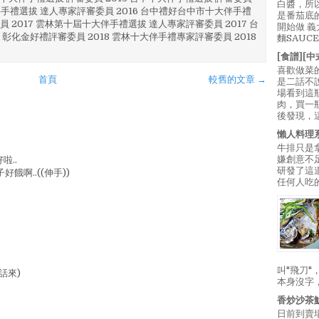
白醬，所
林 伴手禮選拔 達人專家評審委員 2016 台中禮好台中市十大伴手禮
是番茄底
員 2017 雲林第十屆十大伴手禮選拔 達人專家評審委員 2017 台
開始做 
 彰化金好禮評審委員 2018 雲林十大伴手禮專家評審委員 2018
麵SAUC
[食譜][
喜歡做菜
首頁
較舊的文章 →
是二話不
場看到這
肉，買一
後發現，
懶人料理
牛排只是
嫌創意不
啦..
研發了這
好餓啊..((伸手))
任何人吃的
叫"飛刀
出話來)
本身沒字
香炒沙茶
日前到賣