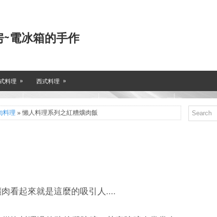
房~電冰箱的手作
»
»
式料理
西式料理
肉料理
» 懶人料理系列之紅糟爌肉飯
肉看起來就是這麼的吸引人....