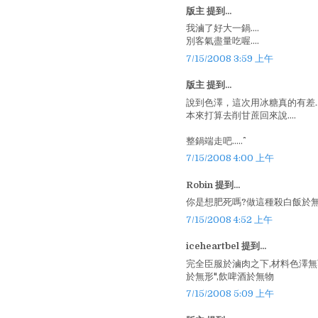
版主 提到...
我滷了好大一鍋....
別客氣盡量吃喔....
7/15/2008 3:59 上午
版主 提到...
說到色澤，這次用冰糖真的有差..
本來打算去削甘蔗回來說....
整鍋端走吧.....^^
7/15/2008 4:00 上午
Robin 提到...
你是想肥死嗎?做這種殺白飯於無
7/15/2008 4:52 上午
iceheartbel 提到...
完全臣服於滷肉之下,材料色澤無可
於無形",飲啤酒於無物
7/15/2008 5:09 上午