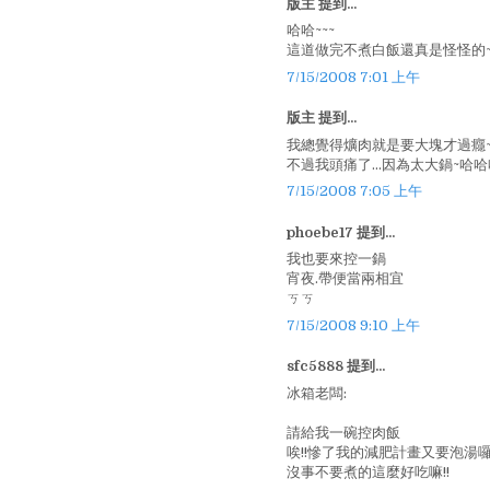
版主 提到...
哈哈~~~
這道做完不煮白飯還真是怪怪的~
7/15/2008 7:01 上午
版主 提到...
我總覺得爌肉就是要大塊才過癮
不過我頭痛了...因為太大鍋~哈哈哈
7/15/2008 7:05 上午
phoebe17 提到...
我也要來控一鍋
宵夜.帶便當兩相宜
ㄎㄎ
7/15/2008 9:10 上午
sfc5888 提到...
冰箱老闆:
請給我一碗控肉飯
唉!!慘了我的減肥計畫又要泡湯囉!
沒事不要煮的這麼好吃嘛!!