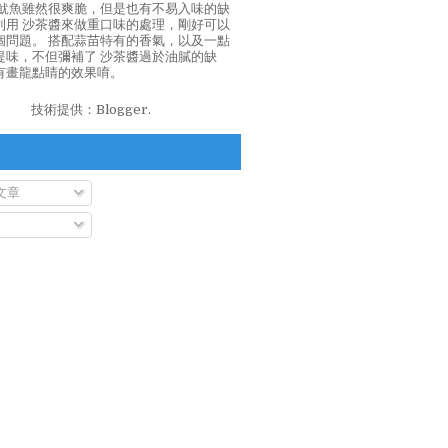
泡魷魚雖然很爽脆，但是也有不易入味的缺
利用 沙茶醬來做重口味的處理，剛好可以
個問題。 搭配蒜苗特有的香氣，以及一點
提味，不但彌補了 沙茶醬過於油膩的缺
有畫龍點睛的效果唷。
技術提供：
Blogger
.
文章