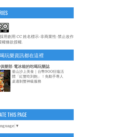
RIES
係採用
創用 CC 姓名標示-非商業性-禁止改作
 授權條款
授權.
喝玩樂資訊都在這裡
俱樂部-電冰箱的吃喝玩樂誌
釜山沙上美食｜台幣900狂嗑活
體「紅蟹吃到飽」！免動手專人
桌邊剝蟹神級服務
ATE THIS PAGE
anguage
▼