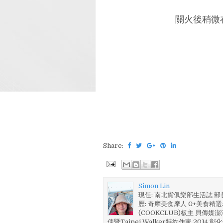
關火後稍微在
Share:
Simon Lin
現任: 南北貨俱樂部生活誌 
歷: 奇摩美食摩人 G+美食精選名
(COOKCLUB)板主 貝傳媒
使暨Taipei Walker特約作家 201