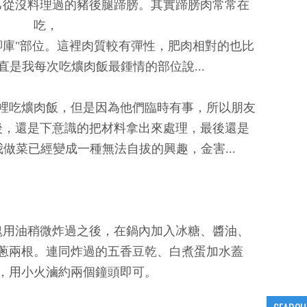
己從沒料理過的豬後腿蹄膀。其實蹄膀肉常常在
吃，
腳庫"部位。這裡肉質較有彈性，肥肉相對的也比
直是我每次吃爌肉飯最鍾情的部位說...
裡吃爌肉飯，但是因為他們臨時有事，所以朋友
後，還是下意識的把材料拿出來處理，最後還是
做菜已經變成一種無法自拔的興趣，金害...
塊用油稍微炸過之後，在鍋內加入冰糖、醬油、
蔥兩根。連同炸過的五香豆乾、白煮蛋加水蓋
，用小火滷約兩個鐘頭即可。