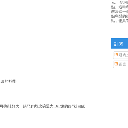
元。 發
點。這時
解決這一
點烏醋的
點，也具
.
訂閱
發表
留言
形的料理~
挑剔,好大一鍋耶,肉塊比碗還大...3F說的好,"殺白飯