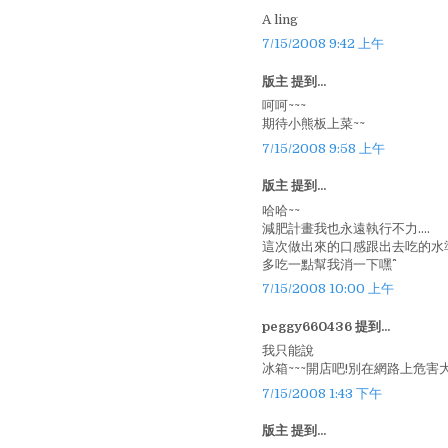
A ling
7/15/2008 9:42 上午
版主 提到...
呵呵~~~
期待小熊板上菜~~
7/15/2008 9:58 上午
版主 提到...
哈哈~~
減肥計畫我也永遠執行不力....
這次做出來的口感跟出去吃的水準
多吃一點幫我消一下嘿^^
7/15/2008 10:00 上午
peggy660436 提到...
我只能說
冰箱~~~開店吧!別在網路上危害
7/15/2008 1:43 下午
版主 提到...