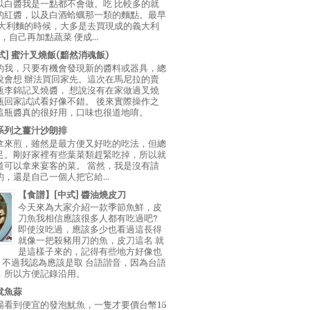
以白醬我是一點都不會做。吃 比較多的就
的紅醬，以及白酒蛤蠣那一類的麵點。最早
義大利麵的時候，大多是去買現成的義大利
E，自己再加點蔬菜 便成...
中式] 蜜汁叉燒飯(黯然消魂飯)
的我，只要有機會發現新的醬料或器具，總
說會想 辦法買回家先。這次在馬尼拉的賣
瓶李錦記叉燒醬， 想說沒有在家做過叉燒
瓶回家試試看好像不錯。 後來實際操作之
這瓶醬真的很好用，口味也很道地唷。
系列之薑汁沙朗排
拿來煎，雖然是最方便又好吃的吃法，但總
足。剛好家裡有些葉菜類趕緊吃掉，所以就
道可以拿來宴客的菜。 當然，我是沒有請
，還是自己一個人把它給...
【食譜】[中式] 醬油燒皮刀
今天來為大家介紹一款季節魚鮮，皮
刀魚我相信應該很多人都有吃過吧?
即使沒吃過，應該多少也看過這長得
就像一把殺豬用刀的魚，皮刀這名 就
是這樣子來的，記得有些地方好像也
"，不過我認為應該是取 台語諧音，因為台語
，所以方便記錄沿用。
魷魚蒜
場看到便宜的發泡魷魚，一隻才要價台幣15