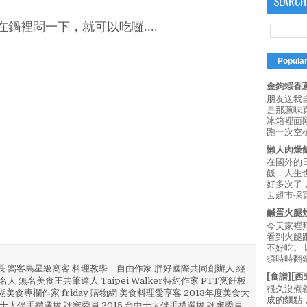
SEARCH
鍋裡悶一下，就可以吃囉....
Popula
金鉤蝦香蔥
朋友送我
是那蔥味
冰箱裡面
跑一次空槍
懶人肉燥
在國外的
飯，人生也
好多次了
去超市採買
鹹蛋火腿
今天家裡
看到火腿
不好吃。
須時時翻鍋
部長 窩客島星級窩客 料理教學．自由作家 胖好國際共同創辦人 經
[食譜][
人 無名美食王共筆達人 Taipei Walker特約作家 PTT烹飪板
很久沒煮
澎湖美食專欄作家 friday 購物網 美食料理愛享客 2013年度美食大
成的麵點
4 彰化十大伴手禮選拔 評審委員 2015 台中十大伴手禮選拔 評審委員