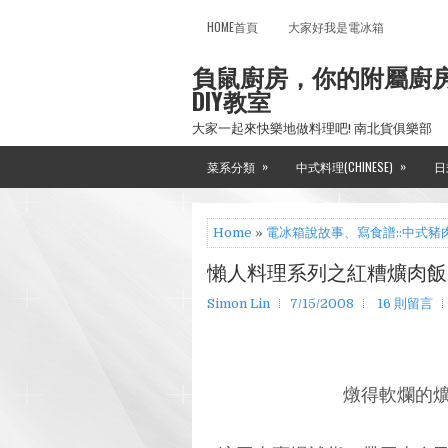
HOME首頁
大家好我是電冰箱
負鼠廚房，你的附屬廚
DIY教室
大家一起來快樂地做料理吧! 南北貨俱樂部
»
»
菜系分類
中式料理(CHINESE)
日
Home
»
電冰箱說故事、寫食譜::中式豬
懶人料理系列之紅糟爌肉飯
Simon Lin
7/15/2008
16 則留言
燉得軟爛的爌