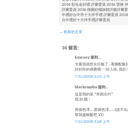
2016 彰化金好禮 評審委員 2016 雲
評審委員 2016 桃園好棧旅館評鑑評審委
中禮好台中市十大伴手禮 評審委員 2018
台中禮好十大伴手禮評審委員
← 較新的文章
16 留言:
kawaey 提到...
光看我就想去舀飯了...看圖配飯好
好好吃的感覺哦~~~好入味..我肚子
7/15/2008 2:53 上午
blackrumba 提到...
這是我的菜 *奔跑尖叫*
我.好.餓﹗
那個色澤.....那個色澤.......(說不
幫我盛碗飯吧 XD
7/15/2008 3:28 上午