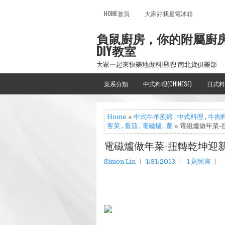
HOME首頁
大家好我是電冰箱
負鼠廚房，你的附屬廚
DIY教室
大家一起來快樂地做料理吧! 南北貨俱樂部
菜系分類
中式料理(CHINESE)
日式料
Home
»
中式牛羊煎烤
,
中式料理
,
牛肉
客菜
,
番茄
,
電磁爐
,
薑
» 電磁爐做年菜-
電磁爐做年菜-扭轉乾坤迎新
Simon Lin
1/31/2013
1 則留言