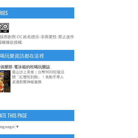
RIES
係採用
創用 CC 姓名標示-非商業性-禁止改作
 授權條款
授權.
喝玩樂資訊都在這裡
俱樂部-電冰箱的吃喝玩樂誌
釜山沙上美食｜台幣900狂嗑活
體「紅蟹吃到飽」！免動手專人
桌邊剝蟹神級服務
ATE THIS PAGE
anguage
▼