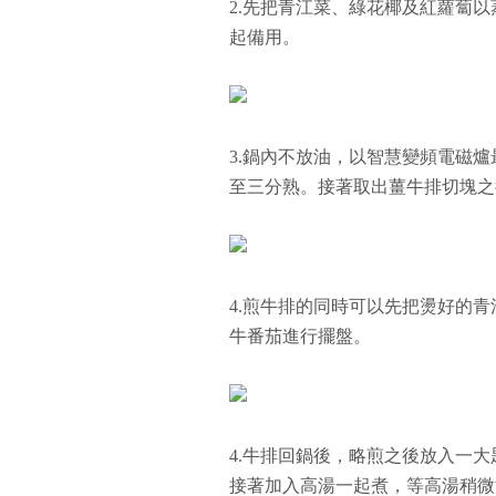
2.先把青江菜、綠花椰及紅蘿蔔
起備用。
3.鍋內不放油，以智慧變頻電磁
至三分熟。接著取出薑牛排切塊之
4.煎牛排的同時可以先把燙好的
牛番茄進行擺盤。
4.牛排回鍋後，略煎之後放入一
接著加入高湯一起煮，等高湯稍微