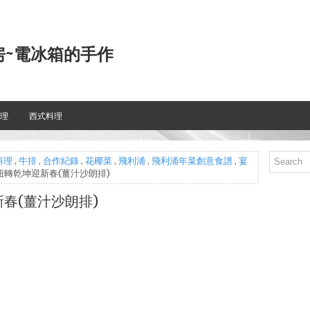
房~電冰箱的手作
理
西式料理
料理
,
牛排
,
合作紀錄
,
花椰菜
,
飛利浦
,
飛利浦年菜創意食譜
,
宴
扭轉乾坤迎新春(薑汁沙朗排)
春(薑汁沙朗排)