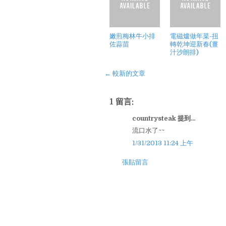
嫩煎梅林牛小排
電磁爐做年菜-扭
佐蒜苗
轉乾坤迎新春(薑
汁沙朗排)
← 較新的文章
1 留言:
countrysteak 提到...
流口水了~~
1/31/2013 11:24 上午
張貼留言