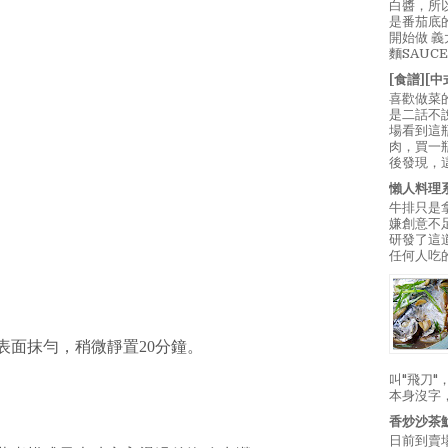
白醬，所
是番茄底
開始做 
麵SAUC
[食譜][
喜歡做菜
是二話不
場看到這
肉，買一
後發現，
懶人料理
牛排只是
嫌創意不
研發了這
任何人吃的
表面抹勻，稍微靜置20分鐘。
叫"飛刀
本身沒字
香炒沙茶
日前到賣