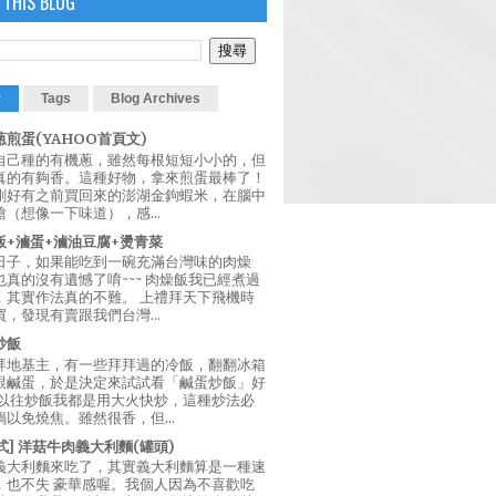
 THIS BLOG
r
Tags
Blog Archives
煎蛋(YAHOO首頁文)
自己種的有機蔥，雖然每根短短小小的，但
真的有夠香。這種好物，拿來煎蛋最棒了！
剛好有之前買回來的澎湖金鉤蝦米，在腦中
（想像一下味道），感...
飯+滷蛋+滷油豆腐+燙青菜
日子，如果能吃到一碗充滿台灣味的肉燥
真的沒有遺憾了唷~~~ 肉燥飯我已經煮過
，其實作法真的不難。 上禮拜天下飛機時
，發現有賣跟我們台灣...
炒飯
拜地基主，有一些拜拜過的冷飯，翻翻冰箱
跟鹹蛋，於是決定來試試看「鹹蛋炒飯」好
 以往炒飯我都是用大火快炒，這種炒法必
以免燒焦。雖然很香，但...
西式] 洋菇牛肉義大利麵(罐頭)
義大利麵來吃了，其實義大利麵算是一種速
，也不失 豪華感喔。我個人因為不喜歡吃