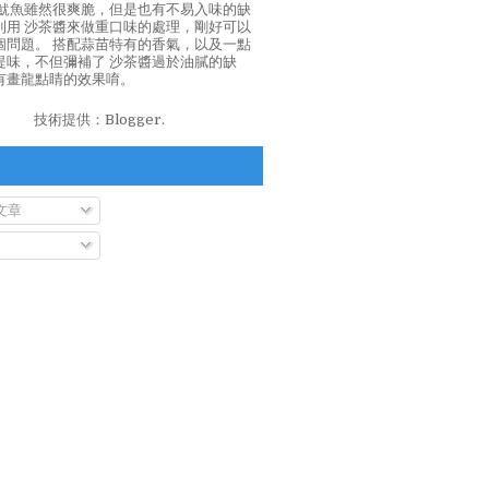
泡魷魚雖然很爽脆，但是也有不易入味的缺
利用 沙茶醬來做重口味的處理，剛好可以
個問題。 搭配蒜苗特有的香氣，以及一點
提味，不但彌補了 沙茶醬過於油膩的缺
有畫龍點睛的效果唷。
技術提供：
Blogger
.
文章