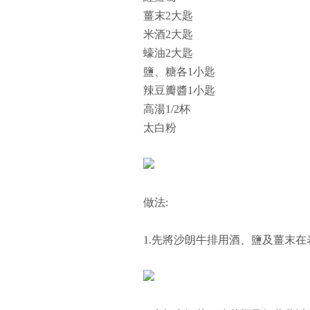
薑末2大匙
米酒2大匙
蠔油2大匙
鹽、糖各1小匙
辣豆瓣醬1小匙
高湯1/2杯
太白粉
做法:
1.先將沙朗牛排用酒、鹽及薑末在