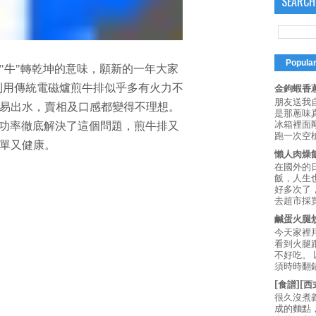
SEARCH
Popula
"牛"轉乾坤的意味，願新的一年大家
利用傳統電磁爐煎牛排似乎多有火力不
金鉤蝦香蔥
朋友送我
易出水，賣相及口感都變得不理想。
是那蔥味
冰箱裡面
的功率徹底解決了這個問題，煎牛排又
跑一次空槍
單又健康。
懶人肉燥
在國外的
飯，人生也
好多次了
去超市採買
鹹蛋火腿
今天家裡
看到火腿
不好吃。
須時時翻鍋
[食譜][
很久沒煮
成的麵點