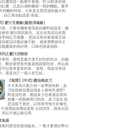
以白醬我是一點都不會做。吃 比較多的就
的紅醬，以及白酒蛤蠣那一類的麵點。最早
義大利麵的時候，大多是去買現成的義大利
E，自己再加點蔬菜 便成...
中式] 蜜汁叉燒飯(黯然消魂飯)
的我，只要有機會發現新的醬料或器具，總
說會想 辦法買回家先。這次在馬尼拉的賣
瓶李錦記叉燒醬， 想說沒有在家做過叉燒
瓶回家試試看好像不錯。 後來實際操作之
這瓶醬真的很好用，口味也很道地唷。
系列之薑汁沙朗排
拿來煎，雖然是最方便又好吃的吃法，但總
足。剛好家裡有些葉菜類趕緊吃掉，所以就
道可以拿來宴客的菜。 當然，我是沒有請
，還是自己一個人把它給...
【食譜】[中式] 醬油燒皮刀
今天來為大家介紹一款季節魚鮮，皮
刀魚我相信應該很多人都有吃過吧?
即使沒吃過，應該多少也看過這長得
就像一把殺豬用刀的魚，皮刀這名 就
是這樣子來的，記得有些地方好像也
"，不過我認為應該是取 台語諧音，因為台語
，所以方便記錄沿用。
魷魚蒜
場看到便宜的發泡魷魚，一隻才要價台幣15