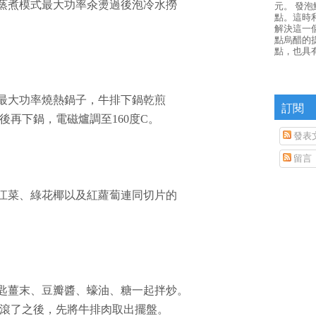
以蒸煮模式最大功率汆燙過後泡冷水撈
元。 發
點。這時
解決這一
點烏醋的
點，也具
爐最大功率燒熱鍋子，牛排下鍋乾煎
訂閱
後再下鍋，電磁爐調至160度C。
發表
留言
青江菜、綠花椰以及紅蘿蔔連同切片的
大匙薑末、豆瓣醬、蠔油、糖一起拌炒。
滾了之後，先將牛排肉取出擺盤。