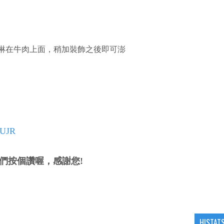
，淋在牛肉上面，稍加裝飾之後即可澎
TUJR
們按個讚喔，感謝您!
HISTAT