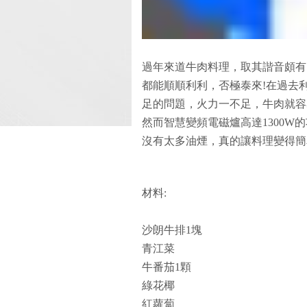
過年來道牛肉料理，取其諧音頗有
都能順順利利，否極泰來!在過去
足的問題，火力一不足，牛肉就容
然而智慧變頻電磁爐高達1300W
沒有太多油煙，真的讓料理變得簡
材料:
沙朗牛排1塊
青江菜
牛番茄1顆
綠花椰
紅蘿蔔