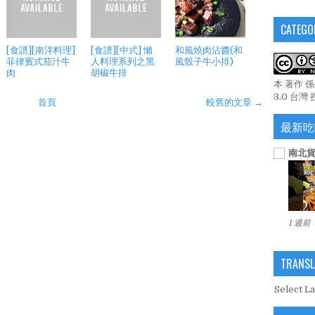
CATEGO
[食譜][南洋料理]
[食譜][中式] 懶
和風燒肉沾醬(和
菲律賓式茄汁牛
人料理系列之黑
風骰子牛小排)
肉
胡椒牛排
本 著作 
3.0 台灣
首頁
較舊的文章 →
最新吃
南北貨
1 週前
TRANSL
Select L