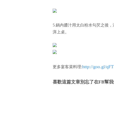
5.鍋內醬汁用太白粉水勾芡之後
湃上桌。
http://goo.gl/qF
更多宴客菜料理:
喜歡這篇文章別忘了在FB幫我