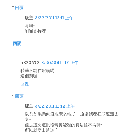
回覆
版主
3/22/2011 12:11 上午
呵呵~
謝謝支持呀~
回覆
h323573
3/20/2011 1:17 上午
精華不就在蝦頭嗎
這個讚喔~
回覆
回覆
版主
3/22/2011 12:12 上午
以前如果買到沒蝦黃的蝦子，通常我都把頭連殼丟
棄~
但是這次這批蝦膏黃澄澄的真是捨不得呀~
所以就變出這道!^^