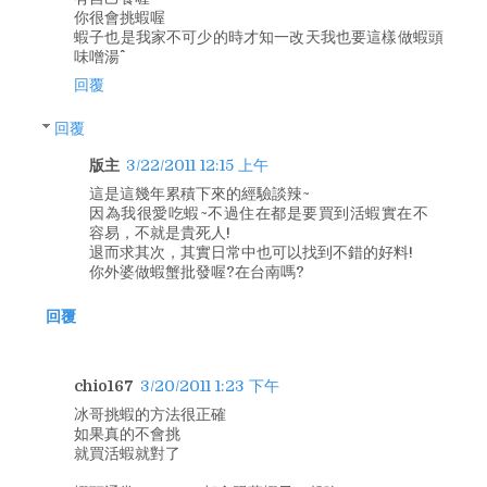
你很會挑蝦喔
蝦子也是我家不可少的時才知一改天我也要這樣做蝦頭
味噌湯^^
回覆
回覆
版主
3/22/2011 12:15 上午
這是這幾年累積下來的經驗談辣~
因為我很愛吃蝦~不過住在都是要買到活蝦實在不
容易，不就是貴死人!
退而求其次，其實日常中也可以找到不錯的好料!
你外婆做蝦蟹批發喔?在台南嗎?
回覆
chio167
3/20/2011 1:23 下午
冰哥挑蝦的方法很正確
如果真的不會挑
就買活蝦就對了