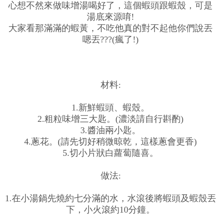
心想不然來做味增湯喝好了，這個蝦頭跟蝦殼，可是
湯底來源唷!
大家看那滿滿的蝦黃，不吃他真的對不起他你們說丟
嗯丟???(瘋了!)
材料:
1.新鮮蝦頭、蝦殼。
2.粗粒味增三大匙。(濃淡請自行斟酌)
3.醬油兩小匙。
4.蔥花。(請先切好稍微晾乾，這樣蔥會更香)
5.切小片狀白蘿蔔隨喜。
做法:
1.在小湯鍋先燒約七分滿的水，水滾後將蝦頭及蝦殼丟
下，小火滾約10分鐘。