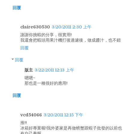
回覆
claire630530
3/20/2011 2:30 上午
謝謝你挑蝦的分享，很實用!
我還會把蝦頭用果汁機打後過濾後，做成醬汁，也不錯
回覆
回覆
版主
3/22/2011 12:13 上午
嗯嗯~
那也是一種很好的應用!
回覆
vcd54066
3/20/2011 12:15 下午
推!!
冰箱好專業喔!我外婆家是再做螃蟹跟蝦子批發的以前也
有自己養喔