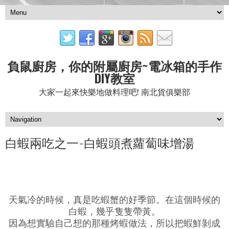
負鼠廚房，你的附屬廚房~電冰箱的手作
DIY教室
大家一起來快樂地做料理吧! 南北貨俱樂部
白蝦兩吃之一-白蝦頭煮蘿蔔味增湯
天氣冷的時候，真是吃蝦蟹的好季節。在這個時候的
白蝦，幾乎隻隻帶黃。
因為想實驗自己想的那種烤蝦做法，所以把蝦鮮剝成