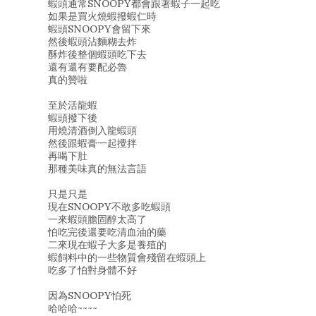
蝦頭通常SNOOPY都會跟著蝦子一起吃
如果是買火燒蝦撥蝦仁時
蝦頭SNOOPY會留下來
然後蝦頭沾麵糊去炸
酥炸後整個蝦頭吃下去
還有還有要配必魯
真的贊啦
至於活龍蝦
蝦頭撥下後
用燒清酒倒入龍蝦頭
然後跟蝦膏一起攪拌
再喝下肚
那種美味真的無法言語
只是只是
現在SNOOPY不敢多吃蝦頭
一來蝦頭膽固醇太高了
怕吃完後還要吃清血油的藥
二來現在蝦子大多是養殖的
蝦飼料中的一些物質會殘留在蝦頭上
吃多了怕對身體不好
因為SNOOPY怕死
哈哈哈~~~~