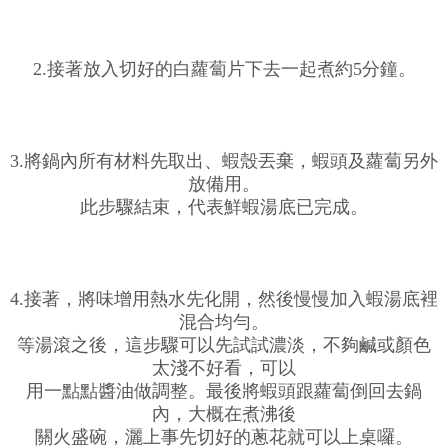
2.接著放入切好的白蘿蔔片下去一起煮約5分鐘。
3.將鍋內所有材料先取出、蝦殼丟棄，蝦頭及蘿蔔另外
放備用。
此步驟結束，代表鮮蝦湯底已完成。
4.接著，將味增用熱水先化開，然後慢慢加入蝦湯底裡
混合均勻。
等湯滾之後，這步驟可以先試試濃淡，不夠鹹或顏色
太淺不好看，可以
用一點點醬油做調整。最後將蝦頭跟蘿蔔倒回去鍋
內，大概在煮沸後
關火盛碗，灑上事先切好的蔥花就可以上桌囉。