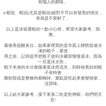
有惱人的腥味。
4.蝦殼、蝦頭(尤其是蝦頭)絕對不可以有發黑的情況，
有就是不新鮮了。
以上是冰箱選蝦的一點小心得，希望大家參考、指
教。
最後再提醒各位，如果家裡買的是市面上標榜急速冷
凍的蝦子，要使
用之前，記得提早把蝦子放到冷藏室慢慢退冰。因為
一旦退冰太快，
蝦子本身的水分會隨著退冰而流失，到時候煮好的蝦
子有時會
難剝殼或是整條肉都糊掉。重點是吃起來會變很柴，
沒甜味。
以上給大家參考，接下來第二吃是乾烤蝦，咱們明天
見!