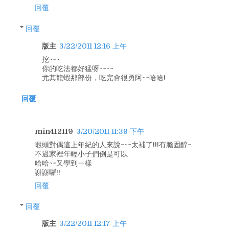
回覆
回覆
版主
3/22/2011 12:16 上午
挖~~~
你的吃法都好猛呀~~~~
尤其龍蝦那部份，吃完會很勇阿~~哈哈!
回覆
min412119
3/20/2011 11:39 下午
蝦頭對偶這上年紀的人來說~~~太補了!!!有膽固醇~
不過家裡年輕小子們倒是可以
哈哈~~又學到ㄧ樣
謝謝囉!!
回覆
回覆
版主
3/22/2011 12:17 上午