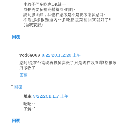
小夥子們多吃也OK辣~~
成長需要多補充營養呀~呵呵~
說到膽固醇，我也在思考是不是要考慮多忌口~
不過那樣很難過內~~多吃點蔬菜補回來就好了!!!
(自我安慰)
回覆
vcd54066
3/22/2011 12:29 上午
恩阿!是在台南現再換舅舅做了只是現在沒養囉!都被政
府徵收了
回覆
回覆
版主
3/22/2011 1:17 上午
嗯嗯~~
了解~^^
回覆