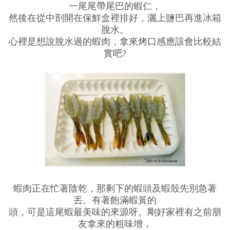
一尾尾帶尾巴的蝦仁，
然後在從中剖開在保鮮盒裡排好，灑上鹽巴再進冰箱
脫水。
心裡是想說脫水過的蝦肉，拿來烤口感應該會比較結
實吧?
蝦肉正在忙著陰乾，那剩下的蝦頭及蝦殼先別急著
丟。有著飽滿蝦黃的
頭，可是這尾蝦最美味的來源呀。剛好家裡有之前朋
友拿來的粗味增，