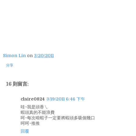
Simon Lin
on
3/20/2011
分享
16 則留言:
claire0824
3/19/2011 6:46 下午
哇~我是頭香ㄟ
蝦頭真的不能浪費
呵~每次啃蝦子一定要將蝦頭多吸個幾口
呵呵~推推
回覆