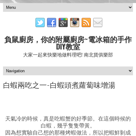
負鼠廚房，你的附屬廚房~電冰箱的手作
DIY教室
大家一起來快樂地做料理吧! 南北貨俱樂部
白蝦兩吃之一-白蝦頭煮蘿蔔味增湯
天氣冷的時候，真是吃蝦蟹的好季節。在這個時候的
白蝦，幾乎隻隻帶黃。
因為想實驗自己想的那種烤蝦做法，所以把蝦鮮剝成