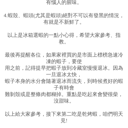
有惱人的腥味。
4.蝦殼、蝦頭(尤其是蝦頭)絕對不可以有發黑的情況，
有就是不新鮮了。
以上是冰箱選蝦的一點小心得，希望大家參考、指
教。
最後再提醒各位，如果家裡買的是市面上標榜急速冷
凍的蝦子，要使
用之前，記得提早把蝦子放到冷藏室慢慢退冰。因為
一旦退冰太快，
蝦子本身的水分會隨著退冰而流失，到時候煮好的蝦
子有時會
難剝殼或是整條肉都糊掉。重點是吃起來會變很柴，
沒甜味。
以上給大家參考，接下來第二吃是乾烤蝦，咱們明天
見!