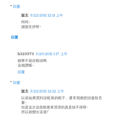
回覆
版主
3/22/2011 12:11 上午
呵呵~
謝謝支持呀~
回覆
h323573
3/20/2011 1:17 上午
精華不就在蝦頭嗎
這個讚喔~
回覆
回覆
版主
3/22/2011 12:12 上午
以前如果買到沒蝦黃的蝦子，通常我都把頭連殼丟
棄~
但是這次這批蝦膏黃澄澄的真是捨不得呀~
所以就變出這道!^^