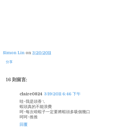
Simon Lin
on
3/20/2011
分享
16 則留言:
claire0824
3/19/2011 6:46 下午
哇~我是頭香ㄟ
蝦頭真的不能浪費
呵~每次啃蝦子一定要將蝦頭多吸個幾口
呵呵~推推
回覆