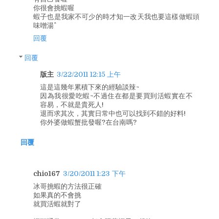
你很會挑蝦喔
蝦子也是我家不可少的時才知一改天我也要這樣做蝦頭
味噌湯^^
回覆
回覆
版主
3/22/2011 12:15 上午
這是這幾年累積下來的經驗談辣~
因為我很愛吃蝦~不過住在都是要買到活蝦實在不
容易，不就是貴死人!
退而求其次，其實日常中也可以找到不錯的好料!
你外婆做蝦蟹批發喔?在台南嗎?
回覆
chio167
3/20/2011 1:23 下午
冰哥挑蝦的方法很正確
如果真的不會挑
就買活蝦就對了