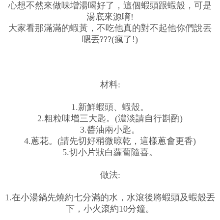
心想不然來做味增湯喝好了，這個蝦頭跟蝦殼，可是
湯底來源唷!
大家看那滿滿的蝦黃，不吃他真的對不起他你們說丟
嗯丟???(瘋了!)
材料:
1.新鮮蝦頭、蝦殼。
2.粗粒味增三大匙。(濃淡請自行斟酌)
3.醬油兩小匙。
4.蔥花。(請先切好稍微晾乾，這樣蔥會更香)
5.切小片狀白蘿蔔隨喜。
做法:
1.在小湯鍋先燒約七分滿的水，水滾後將蝦頭及蝦殼丟
下，小火滾約10分鐘。