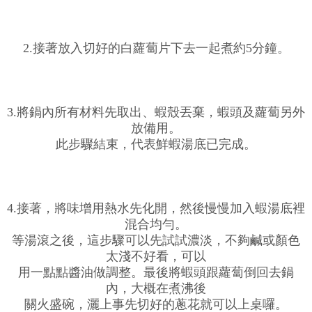
2.接著放入切好的白蘿蔔片下去一起煮約5分鐘。
3.將鍋內所有材料先取出、蝦殼丟棄，蝦頭及蘿蔔另外
放備用。
此步驟結束，代表鮮蝦湯底已完成。
4.接著，將味增用熱水先化開，然後慢慢加入蝦湯底裡
混合均勻。
等湯滾之後，這步驟可以先試試濃淡，不夠鹹或顏色
太淺不好看，可以
用一點點醬油做調整。最後將蝦頭跟蘿蔔倒回去鍋
內，大概在煮沸後
關火盛碗，灑上事先切好的蔥花就可以上桌囉。