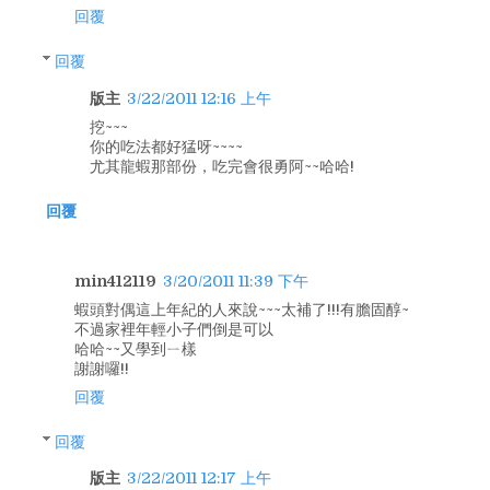
回覆
回覆
版主
3/22/2011 12:16 上午
挖~~~
你的吃法都好猛呀~~~~
尤其龍蝦那部份，吃完會很勇阿~~哈哈!
回覆
min412119
3/20/2011 11:39 下午
蝦頭對偶這上年紀的人來說~~~太補了!!!有膽固醇~
不過家裡年輕小子們倒是可以
哈哈~~又學到ㄧ樣
謝謝囉!!
回覆
回覆
版主
3/22/2011 12:17 上午