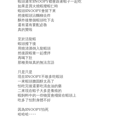
蝦頭通常SNOOPY都會跟著蝦子一起吃
如果是買火燒蝦撥蝦仁時
蝦頭SNOOPY會留下來
然後蝦頭沾麵糊去炸
酥炸後整個蝦頭吃下去
還有還有要配必魯
真的贊啦
至於活龍蝦
蝦頭撥下後
用燒清酒倒入龍蝦頭
然後跟蝦膏一起攪拌
再喝下肚
那種美味真的無法言語
只是只是
現在SNOOPY不敢多吃蝦頭
一來蝦頭膽固醇太高了
怕吃完後還要吃清血油的藥
二來現在蝦子大多是養殖的
蝦飼料中的一些物質會殘留在蝦頭上
吃多了怕對身體不好
因為SNOOPY怕死
哈哈哈~~~~