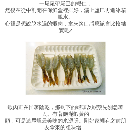
一尾尾帶尾巴的蝦仁，
然後在從中剖開在保鮮盒裡排好，灑上鹽巴再進冰箱
脫水。
心裡是想說脫水過的蝦肉，拿來烤口感應該會比較結
實吧?
蝦肉正在忙著陰乾，那剩下的蝦頭及蝦殼先別急著
丟。有著飽滿蝦黃的
頭，可是這尾蝦最美味的來源呀。剛好家裡有之前朋
友拿來的粗味增，