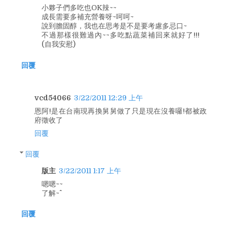
小夥子們多吃也OK辣~~
成長需要多補充營養呀~呵呵~
說到膽固醇，我也在思考是不是要考慮多忌口~
不過那樣很難過內~~多吃點蔬菜補回來就好了!!!
(自我安慰)
回覆
vcd54066
3/22/2011 12:29 上午
恩阿!是在台南現再換舅舅做了只是現在沒養囉!都被政
府徵收了
回覆
回覆
版主
3/22/2011 1:17 上午
嗯嗯~~
了解~^^
回覆