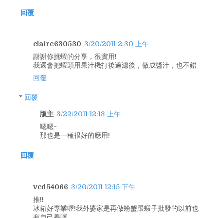
回覆
claire630530
3/20/2011 2:30 上午
謝謝你挑蝦的分享，很實用!
我還會把蝦頭用果汁機打後過濾後，做成醬汁，也不錯
回覆
回覆
版主
3/22/2011 12:13 上午
嗯嗯~
那也是一種很好的應用!
回覆
vcd54066
3/20/2011 12:15 下午
推!!
冰箱好專業喔!我外婆家是再做螃蟹跟蝦子批發的以前也
有自己養喔