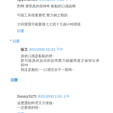
對啊 透明真的很神奇 黏黏的口感超棒
可能工具很重要吧 壓力鍋之類的
大同寶寶可能要燉七七四十九個小時那樣
回覆
回覆
版主
8/15/2010 12:22 下午
原來口感是黏黏的呀~
那可能真的如你所說用壓力鍋處理過才做得出來
呀!!!!
我這是脆的~~~口感完全不一樣唷~
回覆
fanny5271
8/15/2010 1:50 上午
這麼讚的料理又方便做~
一定要推的啦~