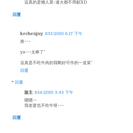
這真的是懶人菜~連火都不用顧XD
回覆
kechenjny
8/13/2010 6:17 下午
推~~~
ya~~~太棒了^^
這真是不吃牛肉的我剛好可作的一道菜^^
回覆
回覆
版主
8/14/2010 3:43 下午
嗯嗯~~
我老婆也不吃牛呀~~~
回覆