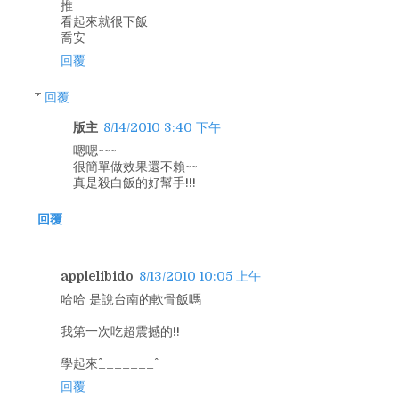
推
看起來就很下飯
喬安
回覆
回覆
版主
8/14/2010 3:40 下午
嗯嗯~~~
很簡單做效果還不賴~~
真是殺白飯的好幫手!!!
回覆
applelibido
8/13/2010 10:05 上午
哈哈 是說台南的軟骨飯嗎
我第一次吃超震撼的!!
學起來^_______^
回覆