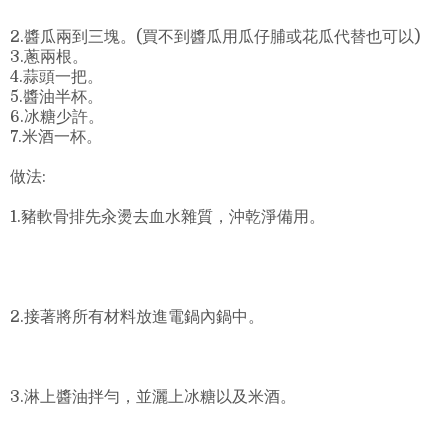
2.醬瓜兩到三塊。(買不到醬瓜用瓜仔脯或花瓜代替也可以)
3.蔥兩根。
4.蒜頭一把。
5.醬油半杯。
6.冰糖少許。
7.米酒一杯。
做法:
1.豬軟骨排先汆燙去血水雜質，沖乾淨備用。
2.接著將所有材料放進電鍋內鍋中。
3.淋上醬油拌勻，並灑上冰糖以及米酒。