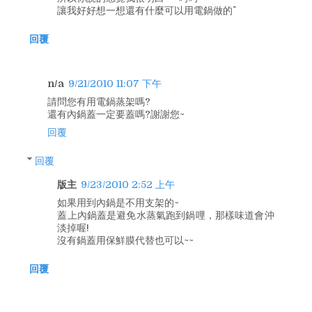
讓我好好想一想還有什麼可以用電鍋做的^^
回覆
n/a
9/21/2010 11:07 下午
請問您有用電鍋蒸架嗎?
還有內鍋蓋一定要蓋嗎?謝謝您~
回覆
回覆
版主
9/23/2010 2:52 上午
如果用到內鍋是不用支架的~
蓋上內鍋蓋是避免水蒸氣跑到鍋哩，那樣味道會沖
淡掉喔!
沒有鍋蓋用保鮮膜代替也可以~~
回覆