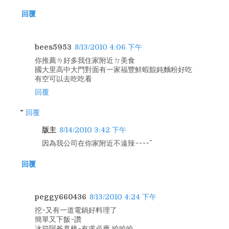
回覆
bees5953
8/13/2010 4:06 下午
你推薦ㄌ好多我住家附近ㄉ美食
國大里高中大門對面有一家福豐鮮蝦餛鈍麵粉好吃
有空可以去吃吃看
回覆
回覆
版主
8/14/2010 3:42 下午
因為我公司在你家附近不遠辣~~~~^^
回覆
peggy660436
8/13/2010 4:24 下午
挖~又有一道電鍋好料理了
簡單又下飯~讚
冰箱阿爸真棒~有求必應 哈哈哈