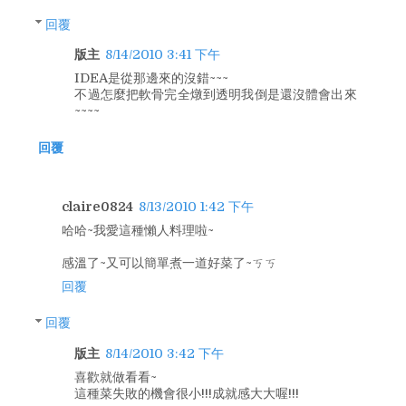
回覆
版主
8/14/2010 3:41 下午
IDEA是從那邊來的沒錯~~~
不過怎麼把軟骨完全燉到透明我倒是還沒體會出來
~~~~
回覆
claire0824
8/13/2010 1:42 下午
哈哈~我愛這種懶人料理啦~
感溫了~又可以簡單煮一道好菜了~ㄎㄎ
回覆
回覆
版主
8/14/2010 3:42 下午
喜歡就做看看~
這種菜失敗的機會很小!!!成就感大大喔!!!