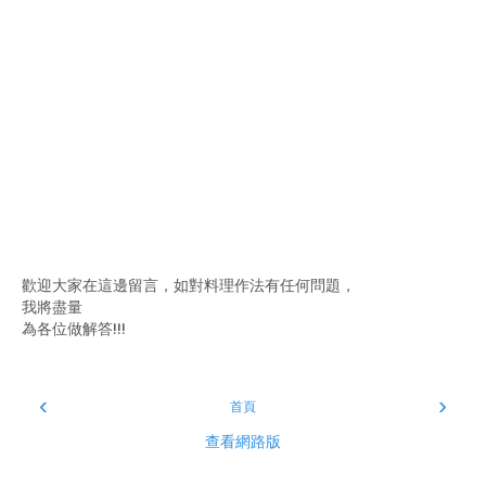
歡迎大家在這邊留言，如對料理作法有任何問題，
我將盡量
為各位做解答!!!
‹
›
首頁
查看網路版