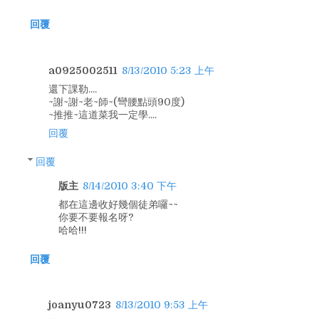
回覆
a0925002511
8/13/2010 5:23 上午
還下課勒....
~謝~謝~老~師~(彎腰點頭90度)
~推推~這道菜我一定學....
回覆
回覆
版主
8/14/2010 3:40 下午
都在這邊收好幾個徒弟囉~~
你要不要報名呀?
哈哈!!!
回覆
joanyu0723
8/13/2010 9:53 上午