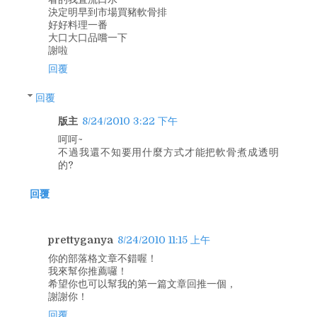
決定明早到市場買豬軟骨排
好好料理一番
大口大口品嚐一下
謝啦
回覆
回覆
版主
8/24/2010 3:22 下午
呵呵~
不過我還不知要用什麼方式才能把軟骨煮成透明
的?
回覆
prettyganya
8/24/2010 11:15 上午
你的部落格文章不錯喔！
我來幫你推薦囉！
希望你也可以幫我的第一篇文章回推一個，
謝謝你！
回覆