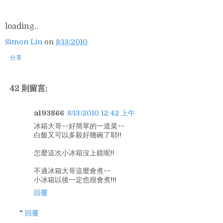
loading..
Simon Lin
on
8/13/2010
分享
42 則留言:
a193866
8/13/2010 12:42 上午
冰箱大哥~~好簡單的一道菜~~
白飯又可以多殺好幾碗了耶!!
怎麼這次小冰箱沒上鏡呢!!
不過冰箱大哥這麼會煮~~
小冰箱以後一定也很會煮!!!
回覆
回覆