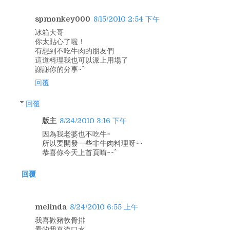
spmonkey000
8/15/2010 2:54 下午
冰箱大哥
你太貼心了啦！
有想到不吃牛肉的朋友們
這道料理我也可以派上用場了
謝謝你的分享~^^
回覆
回覆
版主
8/24/2010 3:16 下午
因為我老婆也不吃牛~
所以要開發一些非牛肉料理呀~~
恭喜你今天上首頁唷~~^^
回覆
melinda
8/24/2010 6:55 上午
我喜歡豬軟骨排
看的我直流口水