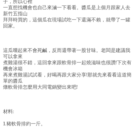
子，所以心裡
一直想找機會也自己來滷一下看看。醬瓜是上個月跟家人去
新竹五指山
拜拜時買的，這個瓜在現場試吃一下還滿不賴，就帶了一罐
回家。
這瓜嚐起來不會死鹹，反而還帶著一股甘味。老闆是建議我
可以拿來
煮雞湯很不錯，這回拿來跟軟骨排一起燒滋味也很讚!下次有
機會冰箱
再來煮雞湯試試看，好喝再跟大家分享!那就先來看看這道簡
單的醬瓜
燉軟骨排怎麼用大同電鍋變出來吧!
材料:
1.豬軟骨排約一斤。