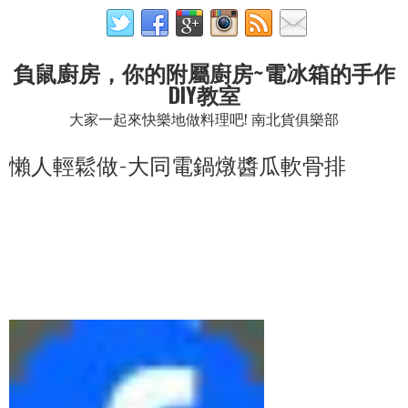
負鼠廚房，你的附屬廚房~電冰箱的手作
DIY教室
大家一起來快樂地做料理吧! 南北貨俱樂部
懶人輕鬆做-大同電鍋燉醬瓜軟骨排