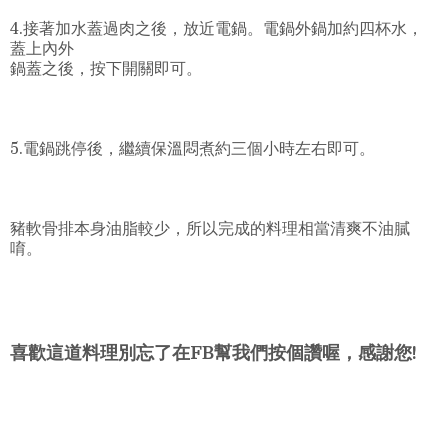
4.接著加水蓋過肉之後，放近電鍋。電鍋外鍋加約四杯水，
蓋上內外
鍋蓋之後，按下開關即可。
5.電鍋跳停後，繼續保溫悶煮約三個小時左右即可。
豬軟骨排本身油脂較少，所以完成的料理相當清爽不油膩
唷。
喜歡這道料理別忘了在FB幫我們按個讚喔，感謝您!