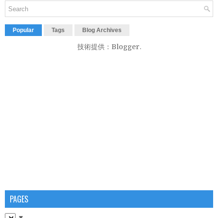
Popular
Tags
Blog Archives
技術提供：
Blogger
.
PAGES
▼