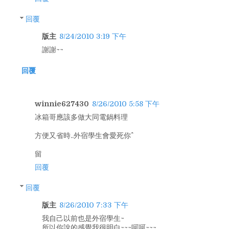
回覆
版主
8/24/2010 3:19 下午
謝謝~~
回覆
winnie627430
8/26/2010 5:58 下午
冰箱哥應該多做大同電鍋料理
方便又省時..外宿學生會愛死你^^
留
回覆
回覆
版主
8/26/2010 7:33 下午
我自己以前也是外宿學生~
所以你說的感覺我很明白~~~呵呵~~~