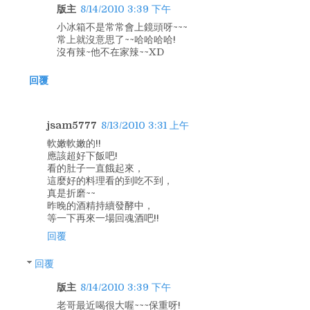
版主
8/14/2010 3:39 下午
小冰箱不是常常會上鏡頭呀~~~
常上就沒意思了~~哈哈哈哈!
沒有辣~他不在家辣~~XD
回覆
jsam5777
8/13/2010 3:31 上午
軟嫩軟嫩的!!
應該超好下飯吧!
看的肚子一直餓起來，
這麼好的料理看的到吃不到，
真是折磨~~
昨晚的酒精持續發酵中，
等一下再來一場回魂酒吧!!
回覆
回覆
版主
8/14/2010 3:39 下午
老哥最近喝很大喔~~~保重呀!