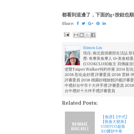
都看到這邊了，下面的g+按鈕也順
Share:
Simon Lin
現任: 南北貨俱樂部生活誌 
歷: 奇摩美食摩人 G+美食精選名
(COOKCLUB)板主 貝傳媒
使暨Taipei Walker特約作家 201
2016 彰化金好禮 評審委員 2016 雲
評審委員 2016 桃園好棧旅館評鑑評審委
中禮好台中市十大伴手禮 評審委員 2018
台中禮好十大伴手禮評審委員
Related Posts:
【食譜】[中式]
【熟食大變身】
COSTCO超值
XO醬炒中卷