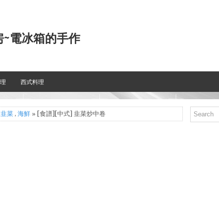
房~電冰箱的手作
理
西式料理
,
韭菜
,
海鮮
» [食譜][中式] 韭菜炒中卷