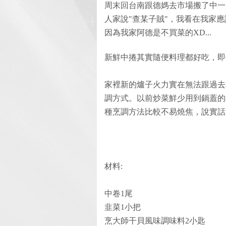
周末回台南跟德媽去市場搬了中一
人家說"查某子賊"，我看在我家應
因為我家阿德是不買菜的XD...
新鮮中捲其實隨便料理都好吃，即
家裡新的爐子火力實在無法跟過去
調方式。以前炒菜鮮少用到鍋蓋的
種烹調方法比較不易燒焦，說實話
材料:
中卷1尾
韭菜1小把
烹大師干貝風味調味料2小匙