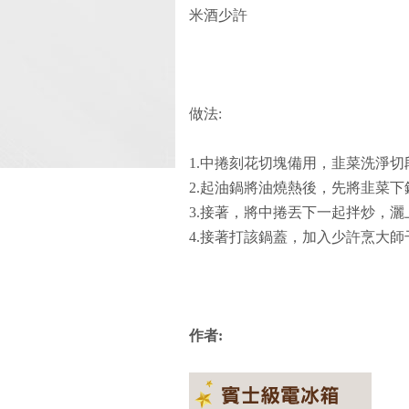
米酒少許
做法:
1.中捲刻花切塊備用，韭菜洗淨切
2.起油鍋將油燒熱後，先將韭菜下
3.接著，將中捲丟下一起拌炒，
4.接著打該鍋蓋，加入少許烹大
作者: