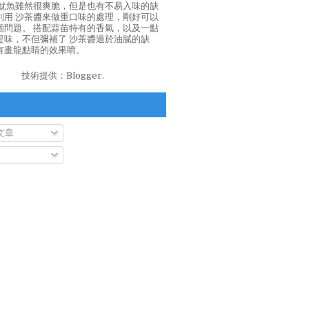
泡魷魚雖然很爽脆，但是也有不易入味的缺
利用 沙茶醬來做重口味的處理，剛好可以
個問題。 搭配蒜苗特有的香氣，以及一點
提味，不但彌補了 沙茶醬過於油膩的缺
有畫龍點睛的效果唷。
技術提供：
Blogger
.
文章