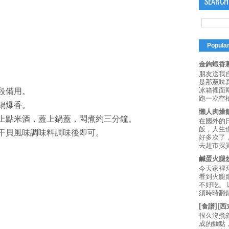
SEARCH
Popula
金鉤蝦香蔥
朋友送我
是那蔥味
冰箱裡面
段備用。
跑一次空槍
鍋爆香。
懶人肉燥
灑上點米酒，蓋上鍋蓋，悶煮約三分鐘。
在國外的
飯，人生也
師干貝風味調味料調味後即可。
好多次了
去超市採買
鹹蛋火腿
今天家裡
看到火腿
不好吃。
須時時翻鍋
[食譜][
很久沒煮
成的麵點