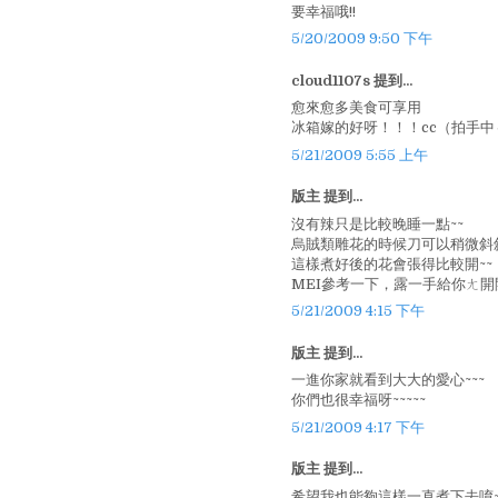
要幸福哦!!
5/20/2009 9:50 下午
cloud1107s 提到...
愈來愈多美食可享用
冰箱嫁的好呀！！！cc（拍手
5/21/2009 5:55 上午
版主 提到...
沒有辣只是比較晚睡一點~~
烏賊類雕花的時候刀可以稍微斜
這樣煮好後的花會張得比較開~~
MEI參考一下，露一手給你ㄤ開開
5/21/2009 4:15 下午
版主 提到...
一進你家就看到大大的愛心~~~
你們也很幸福呀~~~~~
5/21/2009 4:17 下午
版主 提到...
希望我也能夠這樣一直煮下去唷~