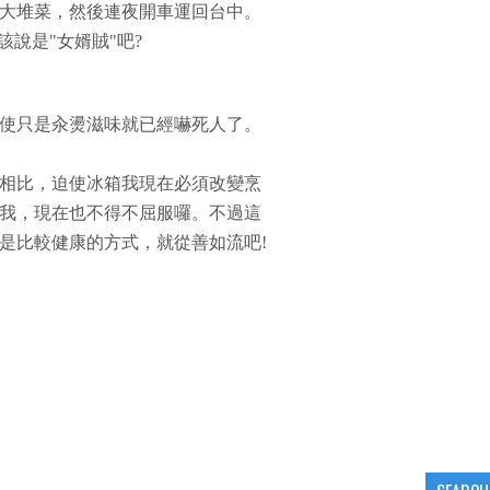
大堆菜，然後連夜開車運回台中。
該說是"女婿賊"吧?
使只是汆燙滋味就已經嚇死人了。
相比，迫使冰箱我現在必須改變烹
我，現在也不得不屈服囉。不過這
是比較健康的方式，就從善如流吧!