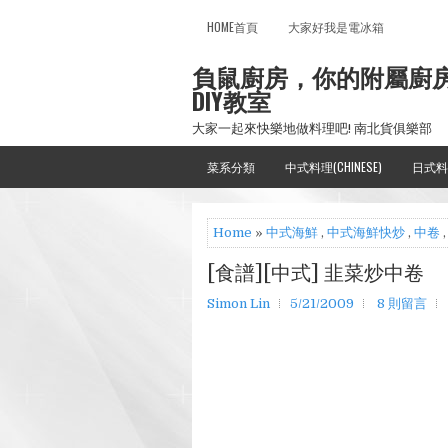
HOME首頁
大家好我是電冰箱
負鼠廚房，你的附屬廚
DIY教室
大家一起來快樂地做料理吧! 南北貨俱樂部
菜系分類
中式料理(CHINESE)
日式料
Home
»
中式海鮮
,
中式海鮮快炒
,
中卷
[食譜][中式] 韭菜炒中卷
Simon Lin
5/21/2009
8 則留言