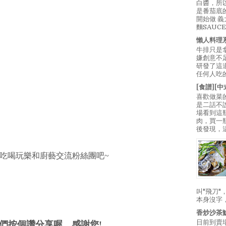
白醬，所
是番茄底
開始做 
麵SAUC
懶人料理
牛排只是
嫌創意不
研發了這
任何人吃的
[食譜][
喜歡做菜
是二話不
場看到這
肉，買一
後發現，
吃喝玩樂和廚藝交流粉絲團吧~
叫"飛刀
本身沒字
香炒沙茶
日前到賣
們按個讚分享喔，感謝您!