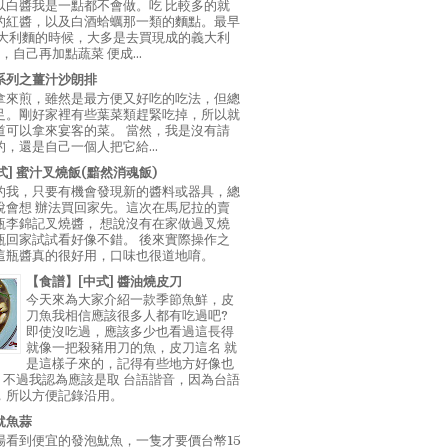
以白醬我是一點都不會做。吃 比較多的就
的紅醬，以及白酒蛤蠣那一類的麵點。最早
義大利麵的時候，大多是去買現成的義大利
E，自己再加點蔬菜 便成...
系列之薑汁沙朗排
拿來煎，雖然是最方便又好吃的吃法，但總
足。剛好家裡有些葉菜類趕緊吃掉，所以就
道可以拿來宴客的菜。 當然，我是沒有請
，還是自己一個人把它給...
中式] 蜜汁叉燒飯(黯然消魂飯)
的我，只要有機會發現新的醬料或器具，總
說會想 辦法買回家先。這次在馬尼拉的賣
瓶李錦記叉燒醬， 想說沒有在家做過叉燒
瓶回家試試看好像不錯。 後來實際操作之
這瓶醬真的很好用，口味也很道地唷。
【食譜】[中式] 醬油燒皮刀
今天來為大家介紹一款季節魚鮮，皮
刀魚我相信應該很多人都有吃過吧?
即使沒吃過，應該多少也看過這長得
就像一把殺豬用刀的魚，皮刀這名 就
是這樣子來的，記得有些地方好像也
"，不過我認為應該是取 台語諧音，因為台語
，所以方便記錄沿用。
魷魚蒜
場看到便宜的發泡魷魚，一隻才要價台幣15