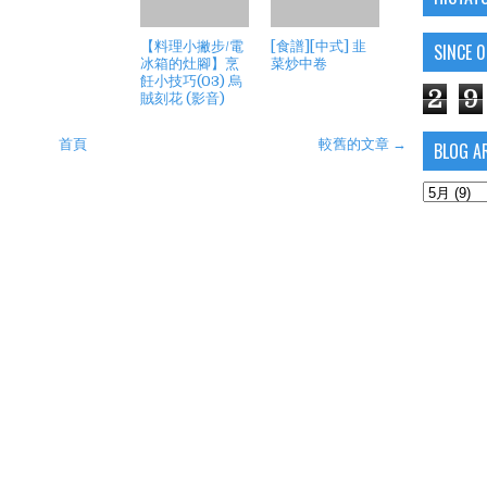
【料理小撇步/電
[食譜][中式] 韭
SINCE 
冰箱的灶腳】烹
菜炒中卷
飪小技巧(03) 烏
2
9
賊刻花 (影音)
首頁
較舊的文章 →
BLOG A