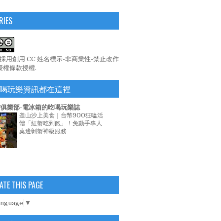
RIES
係採用
創用 CC 姓名標示-非商業性-禁止改作
 授權條款
授權.
喝玩樂資訊都在這裡
俱樂部-電冰箱的吃喝玩樂誌
釜山沙上美食｜台幣900狂嗑活
體「紅蟹吃到飽」！免動手專人
桌邊剝蟹神級服務
ATE THIS PAGE
anguage
▼