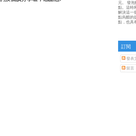
元。 發
點。這時
解決這一
點烏醋的
點，也具
訂閱
發表
留言