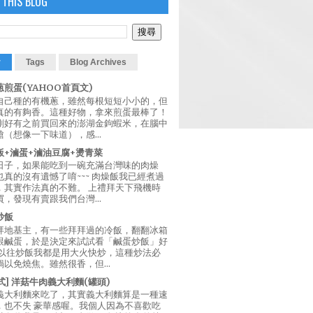
 THIS BLOG
r
Tags
Blog Archives
煎蛋(YAHOO首頁文)
自己種的有機蔥，雖然每根短短小小的，但
真的有夠香。這種好物，拿來煎蛋最棒了！
剛好有之前買回來的澎湖金鉤蝦米，在腦中
（想像一下味道），感...
飯+滷蛋+滷油豆腐+燙青菜
日子，如果能吃到一碗充滿台灣味的肉燥
真的沒有遺憾了唷~~~ 肉燥飯我已經煮過
，其實作法真的不難。 上禮拜天下飛機時
，發現有賣跟我們台灣...
炒飯
拜地基主，有一些拜拜過的冷飯，翻翻冰箱
跟鹹蛋，於是決定來試試看「鹹蛋炒飯」好
 以往炒飯我都是用大火快炒，這種炒法必
以免燒焦。雖然很香，但...
西式] 洋菇牛肉義大利麵(罐頭)
義大利麵來吃了，其實義大利麵算是一種速
，也不失 豪華感喔。我個人因為不喜歡吃