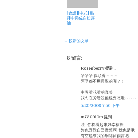
[食譜][中式] 醋
拌中捲佐白松露
油
← 較新的文章
8 留言:
Rosenberry 提到...
哈哈哈 偶頭香～～～
阿季都不用睡覺的喔？！
中卷雕花雕的真美
我ㄤ在旁邊說他也要吃啦～～～
5/20/2009 7:56 下午
m730910m 提到...
哇...你棉看起來好幸福捏!
妳也喜歡自己做菜啊..我也是哦!
有空也來我的網誌留個言吧...