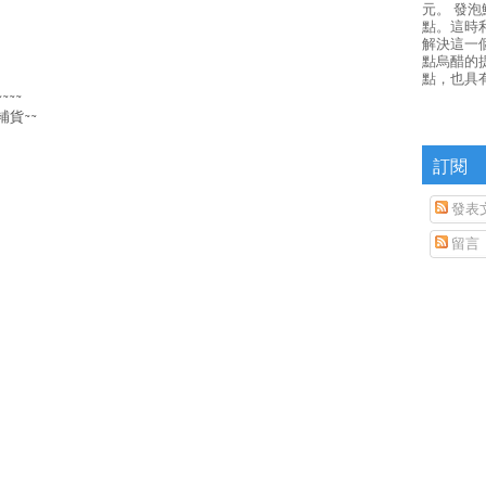
元。 發
點。這時
解決這一
點烏醋的
點，也具
~~
貨~~
訂閱
發表
留言