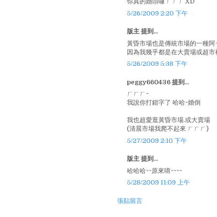
你真的婚頭囉 ㄏㄏㄏXD
5/26/2009 2:20 下午
版主 提到...
黃昏市場也是傳統市場的一種阿~~
因為我幾乎都是在大賣場或超市補
5/26/2009 5:38 下午
peggy660436 提到...
ㄏㄏㄏ~
我說你打錯字了 哈哈~婚倒
我也超愛逛黃昏市場.或大賣場
(清晨市場我爬不起來 ㄏㄏㄏ)
5/27/2009 2:10 下午
版主 提到...
哈哈哈~~原來唷~~~~
5/28/2009 11:09 上午
張貼留言