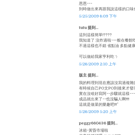
恩恩~~~
到時做出來再跟我說這樣的口味你
5/25/2009 6:09 下午
tutu 提到...
這到這樣簡單!????
我知道了 沒炸過啦~一般在餐館
不過這樣也不錯 省點油 多點健
可以做給我家亨利吃ㄋ
5/26/2009 2:10 上午
版主 提到...
我的料理到現在應該沒寫過複雜的
有時候自己PO文PO到後來才發現~
實在沒啥好寫阿~~步驟就這樣~~~
成品就出來了~~也沒騙人啊!!!!
這就是做菜的樂趣吧!!!^^
5/26/2009 5:20 上午
peggy660436 提到...
冰箱~黃昏市場啦