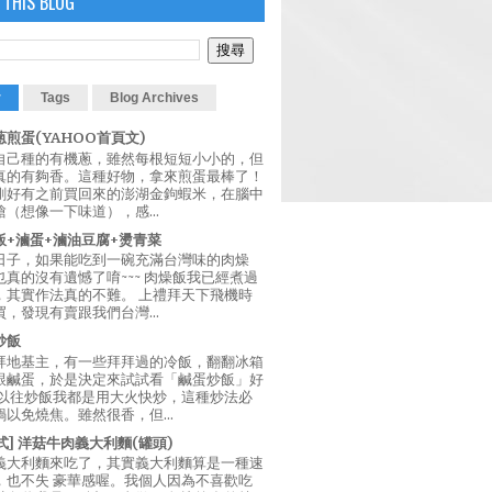
 THIS BLOG
r
Tags
Blog Archives
煎蛋(YAHOO首頁文)
自己種的有機蔥，雖然每根短短小小的，但
真的有夠香。這種好物，拿來煎蛋最棒了！
剛好有之前買回來的澎湖金鉤蝦米，在腦中
（想像一下味道），感...
飯+滷蛋+滷油豆腐+燙青菜
日子，如果能吃到一碗充滿台灣味的肉燥
真的沒有遺憾了唷~~~ 肉燥飯我已經煮過
，其實作法真的不難。 上禮拜天下飛機時
，發現有賣跟我們台灣...
炒飯
拜地基主，有一些拜拜過的冷飯，翻翻冰箱
跟鹹蛋，於是決定來試試看「鹹蛋炒飯」好
 以往炒飯我都是用大火快炒，這種炒法必
以免燒焦。雖然很香，但...
西式] 洋菇牛肉義大利麵(罐頭)
義大利麵來吃了，其實義大利麵算是一種速
，也不失 豪華感喔。我個人因為不喜歡吃