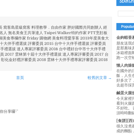
SEARCH
Popula
部長 窩客島星級窩客 料理教學．自由作家 胖好國際共同創辦人 經
人 無名美食王共筆達人 Taipei Walker特約作家 PTT烹飪板
金鉤蝦香蔥
澎湖美食專欄作家 friday 購物網 美食料理愛享客 2013年度美食大
朋友送我
4 彰化十大伴手禮選拔 評審委員 2015 台中十大伴手禮選拔 評審委員
是那蔥味
林 伴手禮選拔 達人專家評審委員 2016 台中禮好台中市十大伴手禮
冰箱裡面
員 2017 雲林第十屆十大伴手禮選拔 達人專家評審委員 2017 台
跑一次空槍
 彰化金好禮評審委員 2018 雲林十大伴手禮專家評審委員 2018
懶人肉燥
在國外的
飯，人生也
首頁
較舊的文章 →
好多次了
去超市採買
鹹蛋火腿
今天家裡
看到火腿
不好吃。
分享囉^-^
須時時翻鍋
[食譜][
很久沒煮
成的麵點