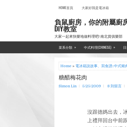
HOME首頁
大家好我是電冰箱
負鼠廚房，你的附屬廚
DIY教室
大家一起來快樂地做料理吧! 南北貨俱樂部
»
»
菜系分類
中式料理(CHINESE)
日
Home
»
電冰箱說故事、寫食譜::中式豬
糖醋梅花肉
Simon Lin
5/25/2009
8 則留言
沒跟德媽出去，
上禮拜回台中前