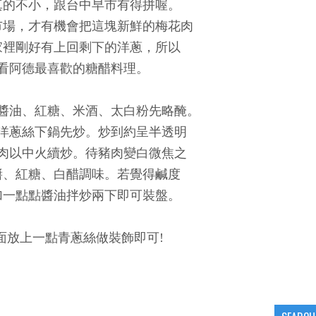
真的不小，跟台中早市有得拼喔。
市場，才有機會把這塊新鮮的梅花肉
家裡剛好有上回剩下的洋蔥，所以
看阿德最喜歡的糖醋料理。
醬油、紅糖、米酒、太白粉先略醃。
洋蔥絲下鍋先炒。炒到約呈半透明
肉以中火續炒。待豬肉變白微焦之
醬、紅糖、白醋調味。若覺得鹹度
加一點點醬油拌炒兩下即可裝盤。
面放上一點青蔥絲做裝飾即可!