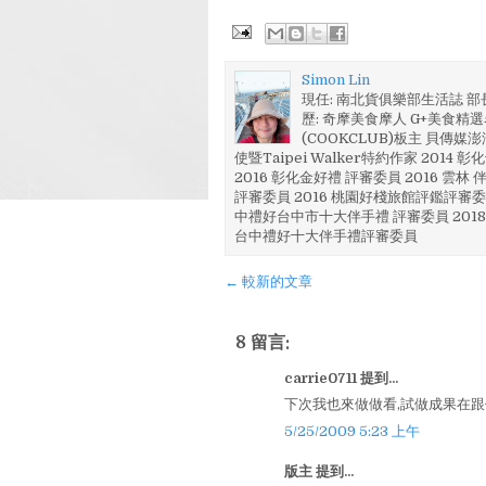
Simon Lin
現任: 南北貨俱樂部生活誌 
歷: 奇摩美食摩人 G+美食精選名
(COOKCLUB)板主 貝傳媒
使暨Taipei Walker特約作家 201
2016 彰化金好禮 評審委員 2016 雲
評審委員 2016 桃園好棧旅館評鑑評審委
中禮好台中市十大伴手禮 評審委員 2018
台中禮好十大伴手禮評審委員
← 較新的文章
8 留言:
carrie0711 提到...
下次我也來做做看,試做成果在跟你
5/25/2009 5:23 上午
版主 提到...