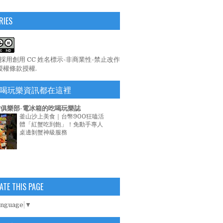
RIES
係採用
創用 CC 姓名標示-非商業性-禁止改作
 授權條款
授權.
喝玩樂資訊都在這裡
俱樂部-電冰箱的吃喝玩樂誌
釜山沙上美食｜台幣900狂嗑活
體「紅蟹吃到飽」！免動手專人
桌邊剝蟹神級服務
ATE THIS PAGE
anguage
▼