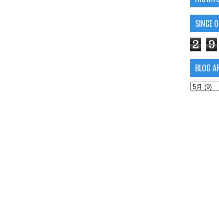
SINCE 
2
9
BLOG A