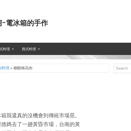
房~電冰箱的手作
»
»
式料理
西式料理
肉料理
» 糖醋梅花肉
冰箱我還真的沒機會到傳統市場晃。
跟德媽去了一趟黃昏市場，台南的黃