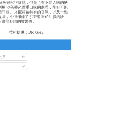
泡魷魚雖然很爽脆，但是也有不易入味的缺
利用 沙茶醬來做重口味的處理，剛好可以
個問題。 搭配蒜苗特有的香氣，以及一點
提味，不但彌補了 沙茶醬過於油膩的缺
有畫龍點睛的效果唷。
技術提供：
Blogger
.
文章