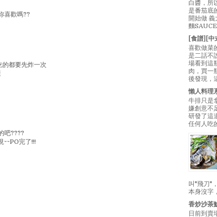
白醬，所
是番茄底
喜歡嗎??
開始做 
麵SAUC
[食譜][
喜歡做菜
是二話不
場看到這
吃的都要先炸一次
肉，買一
康
後發現，
懶人料理
牛排只是
嫌創意不
研發了這
任何人吃的
吧????
~PO完了!!!
叫"飛刀
本身沒字
香炒沙茶
日前到賣