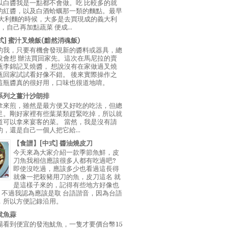
以白醬我是一點都不會做。吃 比較多的就
的紅醬，以及白酒蛤蠣那一類的麵點。最早
義大利麵的時候，大多是去買現成的義大利
E，自己再加點蔬菜 便成...
中式] 蜜汁叉燒飯(黯然消魂飯)
的我，只要有機會發現新的醬料或器具，總
說會想 辦法買回家先。這次在馬尼拉的賣
瓶李錦記叉燒醬， 想說沒有在家做過叉燒
瓶回家試試看好像不錯。 後來實際操作之
這瓶醬真的很好用，口味也很道地唷。
系列之薑汁沙朗排
拿來煎，雖然是最方便又好吃的吃法，但總
足。剛好家裡有些葉菜類趕緊吃掉，所以就
道可以拿來宴客的菜。 當然，我是沒有請
，還是自己一個人把它給...
【食譜】[中式] 醬油燒皮刀
今天來為大家介紹一款季節魚鮮，皮
刀魚我相信應該很多人都有吃過吧?
即使沒吃過，應該多少也看過這長得
就像一把殺豬用刀的魚，皮刀這名 就
是這樣子來的，記得有些地方好像也
"，不過我認為應該是取 台語諧音，因為台語
，所以方便記錄沿用。
魷魚蒜
場看到便宜的發泡魷魚，一隻才要價台幣15