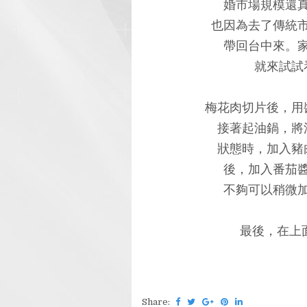
婚市場規模還
也因為去了傳統
帶回台中來。
就來試試
梅花肉切片後，用
接著起油鍋，將
狀態時，加入豬
後，加入番茄
不夠可以稍微
最後，在上
Share: