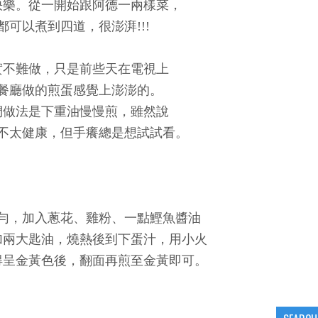
快樂。從一開始跟阿德一兩樣菜，
都可以煮到四道，很澎湃!!!
實不難做，只是前些天在電視上
餐廳做的煎蛋感覺上澎澎的。
們做法是下重油慢慢煎，雖然說
不太健康，但手癢總是想試試看。
勻，加入蔥花、雞粉、一點鰹魚醬油
加兩大匙油，燒熱後到下蛋汁，用小火
得呈金黃色後，翻面再煎至金黃即可。