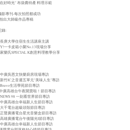
0"食在好時光" 布袋農特產 料理示範
攝影專刊-每次拍照都成功
能拍出大師級作品專稿
錄:
107 長庚大學住宿生生活講座主講
15 Y!一卡皮箱小聚No.13現場分享
26 家樂氏SPECIAL K創意料理教學分享
813 中廣吳恩文快樂廚房現場專訪
31 新竹IC之音週五單元"美味人生"專訪
02 Bravo生活學苑節目專訪
904中廣高雄台午夜開賣啦！節目專訪
06 NEWS 98 一刻看世界節目專訪
909 中廣高雄台幸福新人生節目專訪
911 大千電台超級頭殼節目專訪
914 正聲廣播電台星光音樂盒節目專訪
003 高雄廣播電台午後陽光I節目專訪
008 中廣高雄台幸福新人生節目專訪
025漢聲電台部落格好心情節目專訪