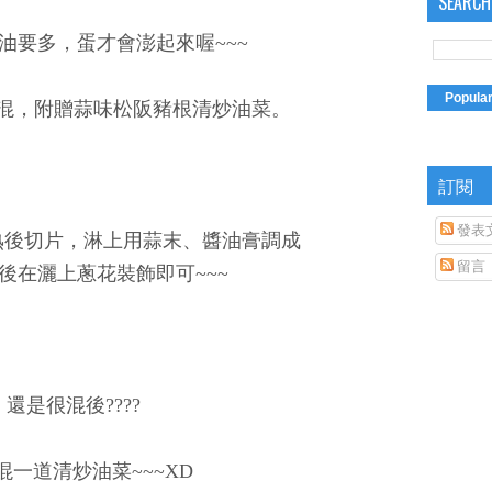
SEARCH
油要多，蛋才會澎起來喔~~~
Popula
混，附贈蒜味松阪豬根清炒油菜。
訂閱
發表
熟後切片，淋上用蒜末、醬油膏調成
留言
後在灑上蔥花裝飾即可~~~
還是很混後????
混一道清炒油菜~~~XD