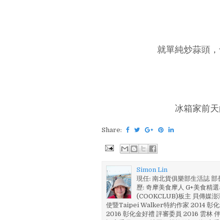
就單純炒蒜頭，
冰箱家前天
Share:
Simon Lin
現任: 南北貨俱樂部生活誌 
歷: 奇摩美食摩人 G+美食精選名
(COOKCLUB)板主 貝傳媒
使暨Taipei Walker特約作家 201
2016 彰化金好禮 評審委員 2016 雲