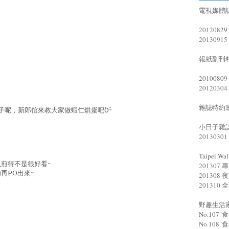
電視媒體訪
20120
201309
報紙副刊
20100
20120
雜誌特約邀
呢，新郎倌來教大家做蝦仁烘蛋吧^0^~
小日子雜
201303
Taipei Wal
煎得不是很好看~
20130
再PO出來~
20130
20131
野趣生活
No.10
No.10