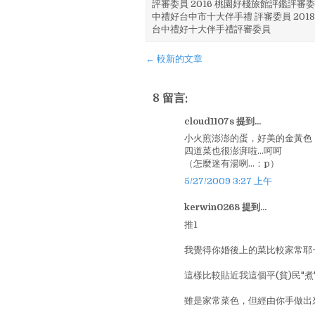
評審委員 2016 桃園好棧旅館評鑑評審委
中禮好台中市十大伴手禮 評審委員 2018
台中禮好十大伴手禮評審委員
← 較新的文章
8 留言:
cloud1107s 提到...
小火煎澎澎的蛋，好美的金黃色！
四道菜也很澎湃啦…呵呵
（怎麼迷有湯咧…：p）
5/27/2009 3:27 上午
kerwin0268 提到...
推1
我覺得你婚後上的菜比較家常耶
這樣比較貼近我這個平(貧)民"煮"婦
雖是家常菜色，但經由你手做出來