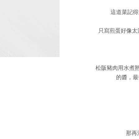
這道菜記得
只寫煎蛋好像太
松阪豬肉用水煮
的醬，最
那再