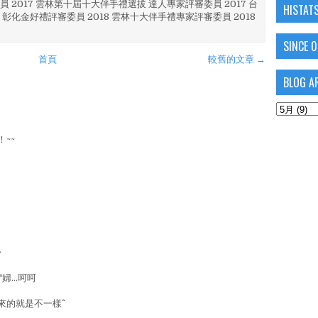
員 2017 雲林第十屆十大伴手禮選拔 達人專家評審委員 2017 台
HISTAT
 彰化金好禮評審委員 2018 雲林十大伴手禮專家評審委員 2018
SINCE 
首頁
較舊的文章 →
BLOG A
~~
~
...呵呵
的就是不一樣^^