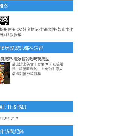
RIES
係採用
創用 CC 姓名標示-非商業性-禁止改作
 授權條款
授權.
喝玩樂資訊都在這裡
俱樂部-電冰箱的吃喝玩樂誌
釜山沙上美食｜台幣900狂嗑活
體「紅蟹吃到飽」！免動手專人
桌邊剝蟹神級服務
ATE THIS PAGE
anguage
▼
作訪問紀錄