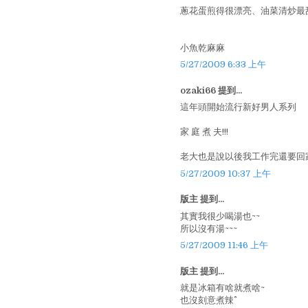
蔥花蛋煎得很漂亮、油菜清炒最甜
小魚乾麻麻
5/27/2009 6:33 上午
ozaki66 提到...
這年頭開始流行新好男人系列
家 庭 煮 夫!!!
老大也是說以後我工作完還要回家煮
5/27/2009 10:37 上午
版主 提到...
其實我很少喝湯也~~
所以沒有湯~~~
5/27/2009 11:46 上午
版主 提到...
就是冰箱有啥就煮啥~
也沒刻意煮辣^^