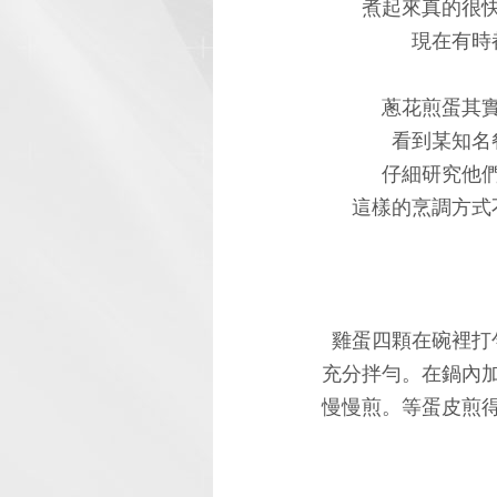
煮起來真的很
現在有時
蔥花煎蛋其
看到某知名
仔細研究他
這樣的烹調方式
雞蛋四顆在碗裡打
充分拌勻。在鍋內
慢慢煎。等蛋皮煎