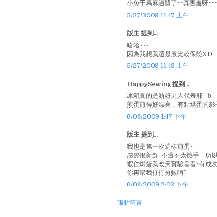
小魚干馬麻過獎了~~真害羞呀~~~
5/27/2009 11:47 上午
版主 提到...
哈哈~~~
因為我想我還是煮比較保險XD
5/27/2009 11:48 上午
HappySewing 提到...
冰箱真的是新好男人代表耶^_^ｂ
煎蛋煎得好漂亮，有點烘蛋的影子
6/09/2009 1:47 下午
版主 提到...
我也是第一次這樣煎蛋~
感覺很新鮮~不過不太熟手，所以
蝦仁烘蛋我改天實驗看看~有成功
你再幫我打打分數唷^^
6/09/2009 2:02 下午
張貼留言