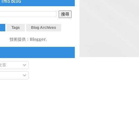
 THIS BLOG
r
Tags
Blog Archives
技術提供：
Blogger
.
文章