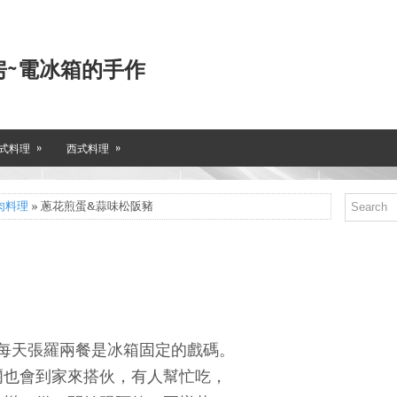
房~電冰箱的手作
»
»
式料理
西式料理
肉料理
» 蔥花煎蛋&蒜味松阪豬
每天張羅兩餐是冰箱固定的戲碼。
爾也會到家來搭伙，有人幫忙吃，