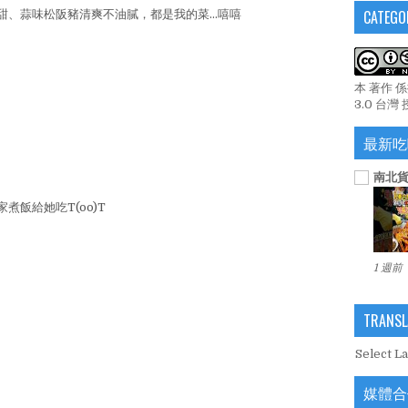
CATEGO
、蒜味松阪豬清爽不油膩，都是我的菜...嘻嘻
本 著作 
3.0 台灣
最新吃
南北貨
飯給她吃T(oo)T
1 週前
TRANSL
Select L
媒體合