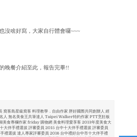
也沒啥好寫，大家自行體會囉~~~
的晚餐介紹至此，報告完畢!!
部長 窩客島星級窩客 料理教學．自由作家 胖好國際共同創辦人 經
人 無名美食王共筆達人 Taipei Walker特約作家 PTT烹飪板
澎湖美食專欄作家 friday 購物網 美食料理愛享客 2013年度美食大
4 彰化十大伴手禮選拔 評審委員 2015 台中十大伴手禮選拔 評審委員
林 伴手禮選拔 達人專家評審委員 2016 台中禮好台中市十大伴手禮