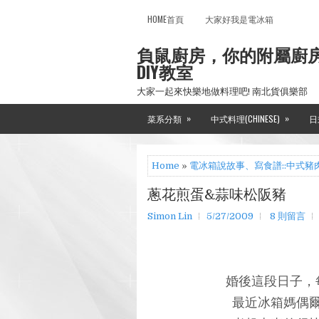
HOME首頁
大家好我是電冰箱
負鼠廚房，你的附屬廚
DIY教室
大家一起來快樂地做料理吧! 南北貨俱樂部
»
»
菜系分類
中式料理(CHINESE)
日
Home
»
電冰箱說故事、寫食譜::中式豬
蔥花煎蛋&蒜味松阪豬
Simon Lin
5/27/2009
8 則留言
婚後這段日子，
最近冰箱媽偶