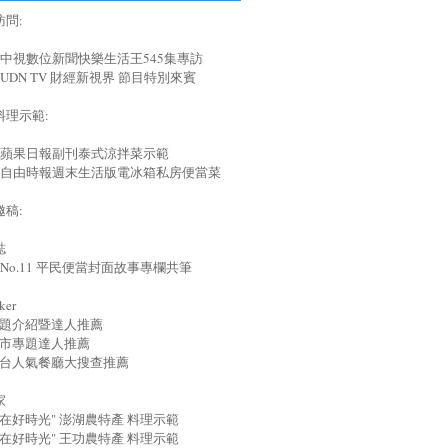
問:
829 中視數位新聞快樂生活王545集專訪
15 UDN TV 財經新視界 節目特別來賓
料理示範:
809 蘋果日報副刊泰式涼拌菜示範
304 自由時報週末生活版電冰箱私房便當菜
稿:
誌
01 No.11 平民便當封面故事專欄共筆
ker
7 專題介紹暨達人推薦
8 夜市專題達人推薦
0 全台人氣餐廳大搜查推薦
家
7"食在好時光" 澎湖農特產 料理示範
8"食在好時光" 王功農特產 料理示範