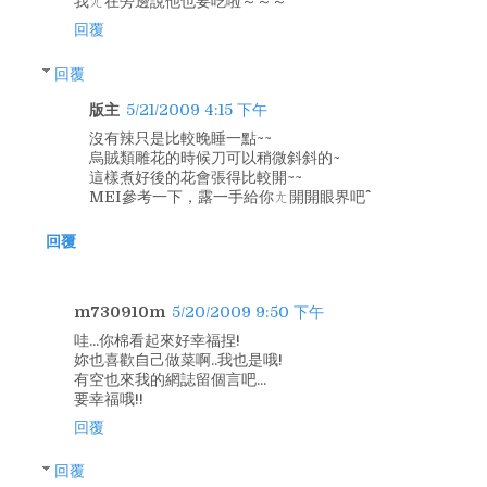
我ㄤ在旁邊說他也要吃啦～～～
回覆
回覆
版主
5/21/2009 4:15 下午
沒有辣只是比較晚睡一點~~
烏賊類雕花的時候刀可以稍微斜斜的~
這樣煮好後的花會張得比較開~~
MEI參考一下，露一手給你ㄤ開開眼界吧^^
回覆
m730910m
5/20/2009 9:50 下午
哇...你棉看起來好幸福捏!
妳也喜歡自己做菜啊..我也是哦!
有空也來我的網誌留個言吧...
要幸福哦!!
回覆
回覆