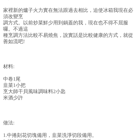
家裡新的爐子火力實在無法跟過去相比，迫使冰箱我現在必
須改變烹
調方式。以前炒菜鮮少用到鍋蓋的我，現在也不得不屈服
囉。不過這
種烹調方法比較不易燒焦，說實話是比較健康的方式，就從
善如流吧!
材料:
中卷1尾
韭菜1小把
烹大師干貝風味調味料2小匙
米酒少許
做法:
1.中捲刻花切塊備用，韭菜洗淨切段備用。