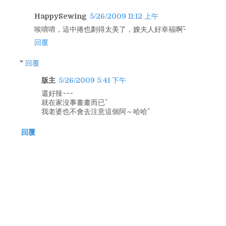
HappySewing
5/26/2009 11:12 上午
唉唷唷，這中捲也劃得太美了，嫂夫人好幸福啊^^~
回覆
回覆
版主
5/26/2009 5:41 下午
還好辣~~~
就在家沒事畫畫而已^^
我老婆也不會去注意這個阿～哈哈^^
回覆