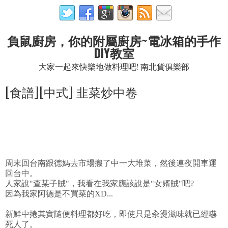
負鼠廚房，你的附屬廚房~電冰箱的手作
DIY教室
大家一起來快樂地做料理吧! 南北貨俱樂部
[食譜][中式] 韭菜炒中卷
周末回台南跟德媽去市場搬了中一大堆菜，然後連夜開車運
回台中。
人家說"查某子賊"，我看在我家應該說是"女婿賊"吧?
因為我家阿德是不買菜的XD...
新鮮中捲其實隨便料理都好吃，即使只是汆燙滋味就已經嚇
死人了。