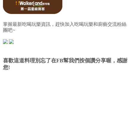
掌握最新吃喝玩樂資訊，趕快加入吃喝玩樂和廚藝交流粉絲
團吧~
喜歡這道料理別忘了在FB幫我們按個讚分享喔，感謝
您!