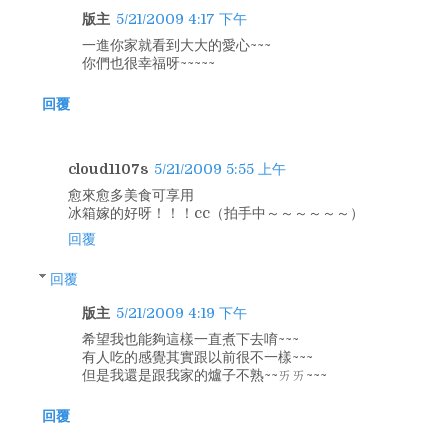
版主
5/21/2009 4:17 下午
一進你家就看到大大的愛心~~~
你們也很幸福呀~~~~~
回覆
cloud1107s
5/21/2009 5:55 上午
愈來愈多美食可享用
冰箱嫁的好呀！！！cc（拍手中～～～～～～）
回覆
回覆
版主
5/21/2009 4:19 下午
希望我也能夠這樣一直煮下去唷~~~
有人吃的感覺其實跟以前很不一樣~~~
但是我還是跟我家的爐子不熟~~ㄞㄞ~~~
回覆