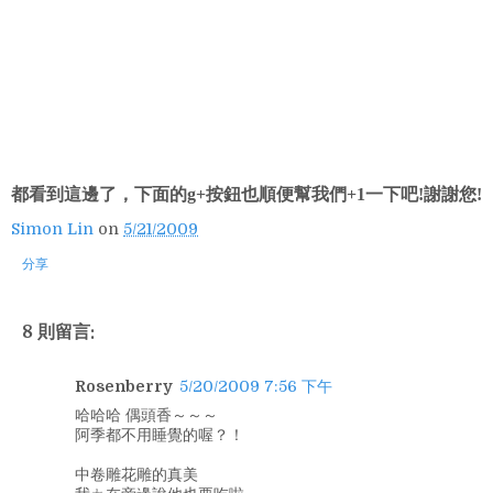
都看到這邊了，下面的g+按鈕也順便幫我們+1一下吧!謝謝您!
Simon Lin
on
5/21/2009
分享
8 則留言:
Rosenberry
5/20/2009 7:56 下午
哈哈哈 偶頭香～～～
阿季都不用睡覺的喔？！
中卷雕花雕的真美