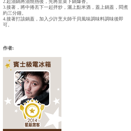
2.起油鍋將油燒熱後，先將韭菜下鍋爆香。
3.接著，將中捲丟下一起拌炒，灑上點米酒，蓋上鍋蓋，悶煮
約三分鐘。
4.接著打該鍋蓋，加入少許烹大師干貝風味調味料調味後即
可。
作者: