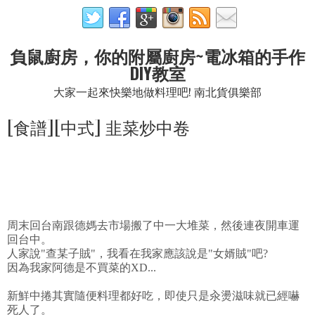
負鼠廚房，你的附屬廚房~電冰箱的手作
DIY教室
大家一起來快樂地做料理吧! 南北貨俱樂部
[食譜][中式] 韭菜炒中卷
周末回台南跟德媽去市場搬了中一大堆菜，然後連夜開車運
回台中。
人家說"查某子賊"，我看在我家應該說是"女婿賊"吧?
因為我家阿德是不買菜的XD...
新鮮中捲其實隨便料理都好吃，即使只是汆燙滋味就已經嚇
死人了。