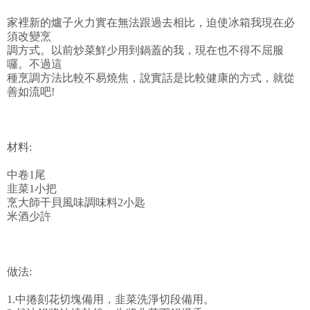
家裡新的爐子火力實在無法跟過去相比，迫使冰箱我現在必
須改變烹
調方式。以前炒菜鮮少用到鍋蓋的我，現在也不得不屈服
囉。不過這
種烹調方法比較不易燒焦，說實話是比較健康的方式，就從
善如流吧!
材料:
中卷1尾
韭菜1小把
烹大師干貝風味調味料2小匙
米酒少許
做法:
1.中捲刻花切塊備用，韭菜洗淨切段備用。