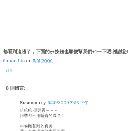
都看到這邊了，下面的g+按鈕也順便幫我們+1一下吧!謝謝您!
Simon Lin
on
5/21/2009
分享
8 則留言:
Rosenberry
5/20/2009 7:56 下午
哈哈哈 偶頭香～～～
阿季都不用睡覺的喔？！
中卷雕花雕的真美