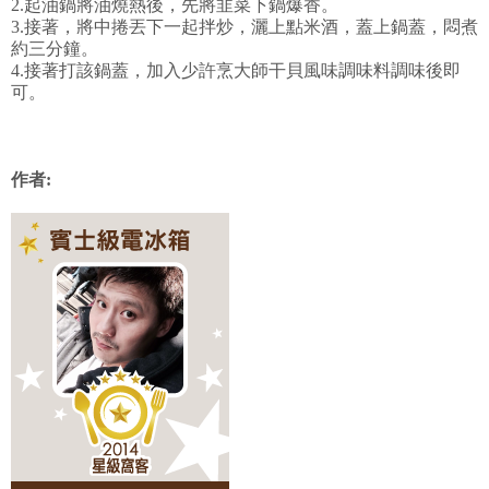
2.起油鍋將油燒熱後，先將韭菜下鍋爆香。
3.接著，將中捲丟下一起拌炒，灑上點米酒，蓋上鍋蓋，悶煮
約三分鐘。
4.接著打該鍋蓋，加入少許烹大師干貝風味調味料調味後即
可。
作者: