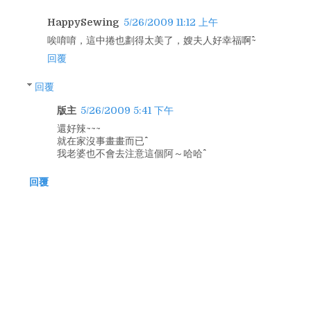
HappySewing
5/26/2009 11:12 上午
唉唷唷，這中捲也劃得太美了，嫂夫人好幸福啊^^~
回覆
回覆
版主
5/26/2009 5:41 下午
還好辣~~~
就在家沒事畫畫而已^^
我老婆也不會去注意這個阿～哈哈^^
回覆