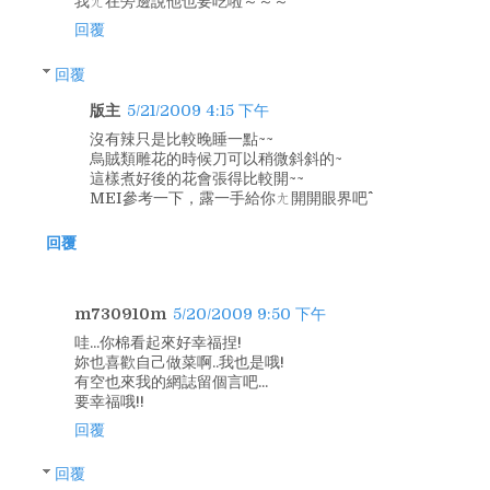
我ㄤ在旁邊說他也要吃啦～～～
回覆
回覆
版主
5/21/2009 4:15 下午
沒有辣只是比較晚睡一點~~
烏賊類雕花的時候刀可以稍微斜斜的~
這樣煮好後的花會張得比較開~~
MEI參考一下，露一手給你ㄤ開開眼界吧^^
回覆
m730910m
5/20/2009 9:50 下午
哇...你棉看起來好幸福捏!
妳也喜歡自己做菜啊..我也是哦!
有空也來我的網誌留個言吧...
要幸福哦!!
回覆
回覆