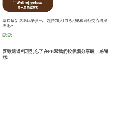
掌握最新吃喝玩樂資訊，趕快加入吃喝玩樂和廚藝交流粉絲
團吧~
喜歡這道料理別忘了在FB幫我們按個讚分享喔，感謝
您!