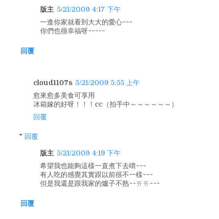
版主
5/21/2009 4:17 下午
一進你家就看到大大的愛心~~~
你們也很幸福呀~~~~~
回覆
cloud1107s
5/21/2009 5:55 上午
愈來愈多美食可享用
冰箱嫁的好呀！！！cc（拍手中～～～～～～）
回覆
回覆
版主
5/21/2009 4:19 下午
希望我也能夠這樣一直煮下去唷~~~
有人吃的感覺其實跟以前很不一樣~~~
但是我還是跟我家的爐子不熟~~ㄞㄞ~~~
回覆