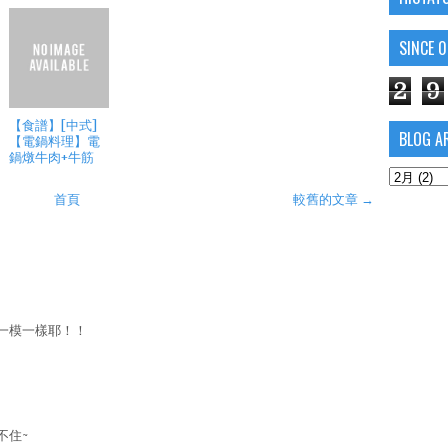
SINCE 
2
9
【食譜】[中式]
BLOG A
【電鍋料理】電
鍋燉牛肉+牛筋
首頁
較舊的文章 →
一模一樣耶！！
不住~