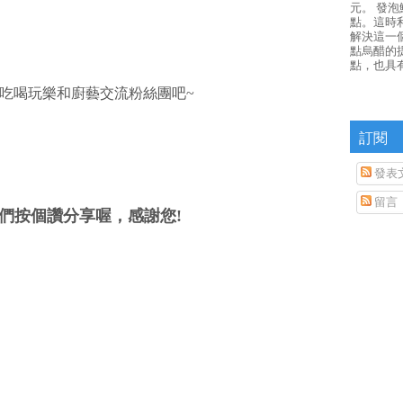
元。 發
點。這時
解決這一
點烏醋的
點，也具
吃喝玩樂和廚藝交流粉絲團吧~
訂閱
發表
留言
們按個讚分享喔，感謝您!