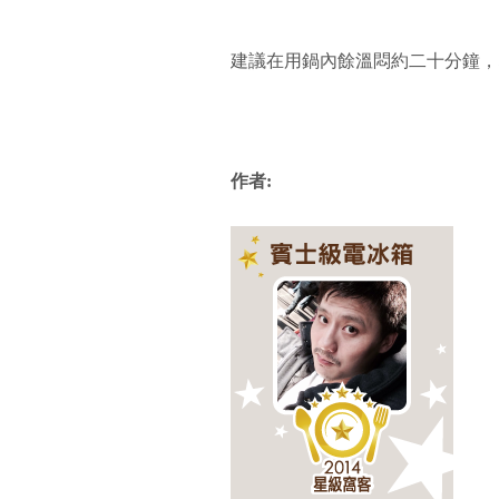
建議在用鍋內餘溫悶約二十分鐘，
作者: