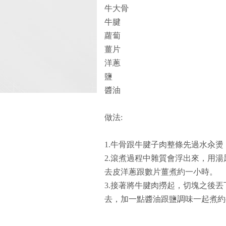
牛大骨
牛腱
蘿蔔
薑片
洋蔥
鹽
醬油
做法:
1.牛骨跟牛腱子肉整條先過水汆
2.滾煮過程中雜質會浮出來，用
去皮洋蔥跟數片薑煮約一小時。
3.接著將牛腱肉撈起，切塊之後
去，加一點醬油跟鹽調味一起煮約