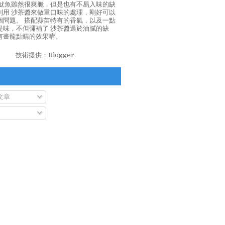
泡魷魚雖然很爽脆，但是也有不易入味的缺
利用 沙茶醬來做重口味的處理，剛好可以
個問題。 搭配蒜苗特有的香氣，以及一點
提味，不但彌補了 沙茶醬過於油膩的缺
有畫龍點睛的效果唷。
技術提供：
Blogger
.
文章