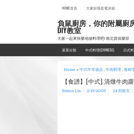
HOME首頁
大家好我是電冰箱
負鼠廚房，你的附屬廚
DIY教室
大家一起來快樂地做料理吧! 南北貨俱樂部
菜系分類
中式料理(CHINESE)
日式料
Home
»
中式牛羊湯品
,
牛肉料理
,
食材牛
【食譜】[中式] 清燉牛肉
Simon Lin
2/19/2009
24 則留言