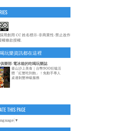
RIES
係採用
創用 CC 姓名標示-非商業性-禁止改作
 授權條款
授權.
喝玩樂資訊都在這裡
俱樂部-電冰箱的吃喝玩樂誌
釜山沙上美食｜台幣900狂嗑活
體「紅蟹吃到飽」！免動手專人
桌邊剝蟹神級服務
ATE THIS PAGE
anguage
▼