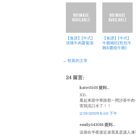
【食譜】[中式]
【食譜】[中式]
清燉牛肉蘿蔔湯
牛雜兩吃(乾煎牛
雜&醬燒牛雜)
← 較新的文章
24 留言:
kate0501 提到...
XD..
看起來跟中華路那一間沙茶牛肉
害我流口水了！！
2/19/2009 6:50 下午
emily541018 提到...
這個在半夜接近凌晨真是讓人凍