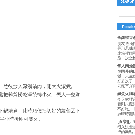
SEARCH
Popula
金鉤蝦香蔥
朋友送我
是那蔥味
冰箱裡面
跑一次空槍
懶人肉燥
在國外的
飯，人生也
好多次了
去超市採買
燙，然後放入深湯鍋內，開大火滾煮。
鹹蛋火腿
湯匙把雜質撈乾淨後轉小火，丟入一整顆
今天家裡
看到火腿
不好吃。
丟下鍋續煮，此時順便把切好的蘿蔔丟下
須時時翻鍋
半小時後即可關火。
[食譜][
很久沒煮
成的麵點