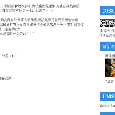
ㄟ!裡面的解說很詳細,做法也簡化很多,應該頗容易讓讀
CATEGO
ㄎ可是就買不到另一本甜點書了=__=
,因為我有計畫要去菲律賓,應該是馬尼拉要跟團也會順
次出國旅行有很多東西跟事情不知道該怎麼著手,有什麼需要
品一定要帶的?
本 著作 
想問你一定沒錯^___^
3.0 台灣
最新吃
南北貨
的好殘忍ㄒ0ㄒ
要試試...
1 週前
TRANSL
Select L