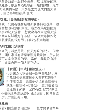
以白醬我是一點都不會做。吃 比較多的就
的紅醬，以及白酒蛤蠣那一類的麵點。最早
義大利麵的時候，大多是去買現成的義大利
E，自己再加點蔬菜 便成...
中式] 蜜汁叉燒飯(黯然消魂飯)
的我，只要有機會發現新的醬料或器具，總
說會想 辦法買回家先。這次在馬尼拉的賣
瓶李錦記叉燒醬， 想說沒有在家做過叉燒
瓶回家試試看好像不錯。 後來實際操作之
這瓶醬真的很好用，口味也很道地唷。
系列之薑汁沙朗排
拿來煎，雖然是最方便又好吃的吃法，但總
足。剛好家裡有些葉菜類趕緊吃掉，所以就
道可以拿來宴客的菜。 當然，我是沒有請
，還是自己一個人把它給...
【食譜】[中式] 醬油燒皮刀
今天來為大家介紹一款季節魚鮮，皮
刀魚我相信應該很多人都有吃過吧?
即使沒吃過，應該多少也看過這長得
就像一把殺豬用刀的魚，皮刀這名 就
是這樣子來的，記得有些地方好像也
"，不過我認為應該是取 台語諧音，因為台語
，所以方便記錄沿用。
魷魚蒜
場看到便宜的發泡魷魚，一隻才要價台幣15