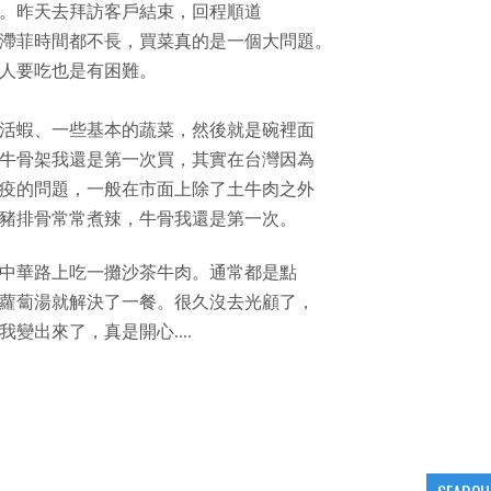
。昨天去拜訪客戶結束，回程順道
滯菲時間都不長，買菜真的是一個大問題。
人要吃也是有困難。
活蝦、一些基本的蔬菜，然後就是碗裡面
牛骨架我還是第一次買，其實在台灣因為
疫的問題，一般在市面上除了土牛肉之外
豬排骨常常煮辣，牛骨我還是第一次。
中華路上吃一攤沙茶牛肉。通常都是點
蘿蔔湯就解決了一餐。很久沒去光顧了，
變出來了，真是開心....