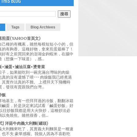
 THIS BLOG
r
Tags
Blog Archives
煎蛋(YAHOO首頁文)
自己種的有機蔥，雖然每根短短小小的，但
真的有夠香。這種好物，拿來煎蛋最棒了！
剛好有之前買回來的澎湖金鉤蝦米，在腦中
（想像一下味道），感...
飯+滷蛋+滷油豆腐+燙青菜
日子，如果能吃到一碗充滿台灣味的肉燥
真的沒有遺憾了唷~~~ 肉燥飯我已經煮過
，其實作法真的不難。 上禮拜天下飛機時
，發現有賣跟我們台灣...
炒飯
拜地基主，有一些拜拜過的冷飯，翻翻冰箱
跟鹹蛋，於是決定來試試看「鹹蛋炒飯」好
 以往炒飯我都是用大火快炒，這種炒法必
以免燒焦。雖然很香，但...
西式] 洋菇牛肉義大利麵(罐頭)
義大利麵來吃了，其實義大利麵算是一種速
，也不失 豪華感喔。我個人因為不喜歡吃