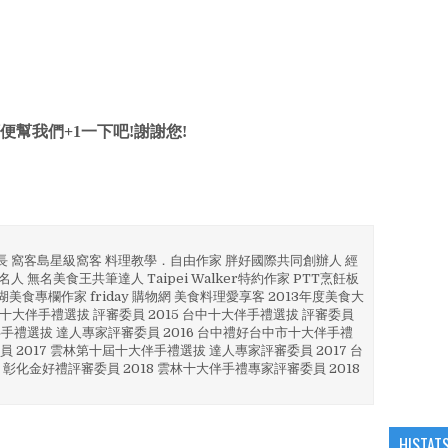
便幫我們+1一下吧!謝謝您!
部長 窩客島星級窩客 料理教學．自由作家 胖好國際共同創辦人 經
人 無名美食王共筆達人 Taipei Walker特約作家 PTT烹飪板
澎湖美食專欄作家 friday 購物網 美食料理愛享客 2013年度美食大
4 彰化十大伴手禮選拔 評審委員 2015 台中十大伴手禮選拔 評審委員
林 伴手禮選拔 達人專家評審委員 2016 台中禮好台中市十大伴手禮
員 2017 雲林第十屆十大伴手禮選拔 達人專家評審委員 2017 台
 彰化金好禮評審委員 2018 雲林十大伴手禮專家評審委員 2018
HISTAT