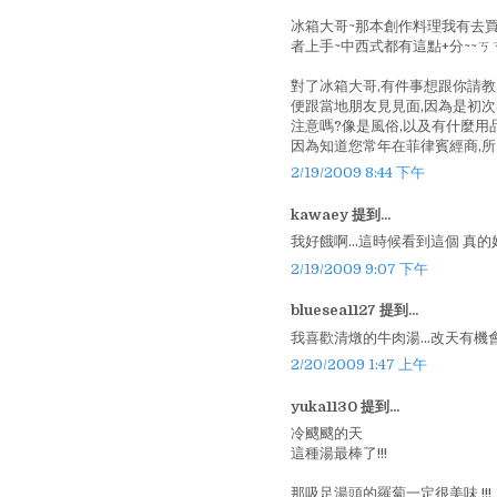
冰箱大哥~那本創作料理我有去買
者上手~中西式都有這點+分~~ㄎ
對了冰箱大哥,有件事想跟你請教
便跟當地朋友見見面,因為是初
注意嗎?像是風俗,以及有什麼用
因為知道您常年在菲律賓經商,所以
2/19/2009 8:44 下午
kawaey 提到...
我好餓啊...這時候看到這個 真
2/19/2009 9:07 下午
bluesea1127 提到...
我喜歡清燉的牛肉湯...改天有機會
2/20/2009 1:47 上午
yuka1130 提到...
冷颼颼的天
這種湯最棒了!!!
那吸足湯頭的羅蔔一定很美味 !!!