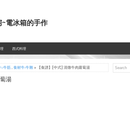
房~電冰箱的手作
理
西式料理
::牛筋
,
食材牛:牛雜
» 【食譜】[中式] 清燉牛肉蘿蔔湯
蘿蔔湯