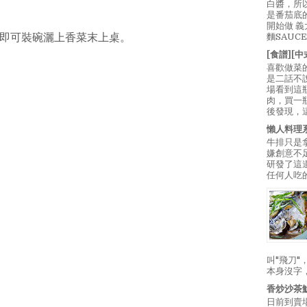
白醬，所
是番茄底
開始做 
即可裝碗灑上香菜末上桌。
麵SAUC
[食譜][
喜歡做菜
是二話不
場看到這
肉，買一
後發現，
懶人料理
牛排只是
嫌創意不
研發了這
任何人吃的
叫"飛刀
本身沒字
香炒沙茶
日前到賣