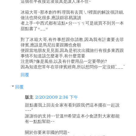
這個在半夜接近凌晨真是讓人凍不住~
冰箱大哥~那本創作料理我有去買ㄟ!裡面的解說很詳細,
做法也簡化很多,應該頗容易讓讀
者上手~中西式都有這點+分~~ㄎㄎ可是就買不到另一本
甜點書了=__=
對了冰箱大哥,有件事想跟你請教,因為我有計畫要去菲
律賓,應該是馬尼拉要跟團也會順
便跟當地朋友見見面,因為是初次出國旅行有很多東西跟
事情不知道該怎麼著手,有什麼需要
注意嗎?像是風俗,以及有什麼用品一定要帶的?
因為知道您常年在菲律賓經商,所以想問你一定沒錯^___^
回覆
回覆
版主
2/20/2009 2:36 下午
甜點書我上回去全家有看到跟我們這本擺在一起說
~~~^^
謝謝你的支持~~甘溫!!!希望這本小食譜對大家都能
有一點點幫助~~
關於你要來菲國的問題~