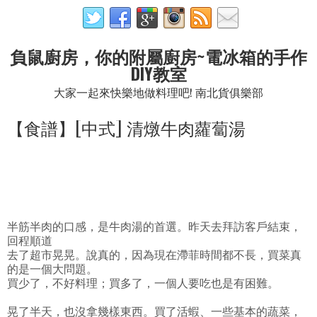
負鼠廚房，你的附屬廚房~電冰箱的手作
DIY教室
大家一起來快樂地做料理吧! 南北貨俱樂部
【食譜】[中式] 清燉牛肉蘿蔔湯
半筋半肉的口感，是牛肉湯的首選。昨天去拜訪客戶結束，
回程順道
去了超市晃晃。說真的，因為現在滯菲時間都不長，買菜真
的是一個大問題。
買少了，不好料理；買多了，一個人要吃也是有困難。
晃了半天，也沒拿幾樣東西。買了活蝦、一些基本的蔬菜，