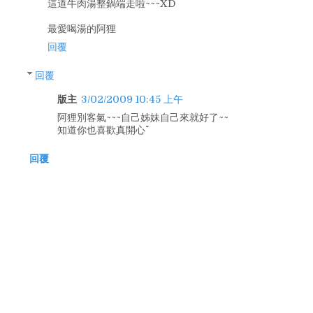
這道牛肉湯整鍋端走啦~~~XD
最愛喝湯的阿狸
回覆
回覆
版主
3/02/2009 10:45 上午
阿狸別客氣~~~自己姊妹自己來就好了~~
知道你也喜歡真開心^^
回覆