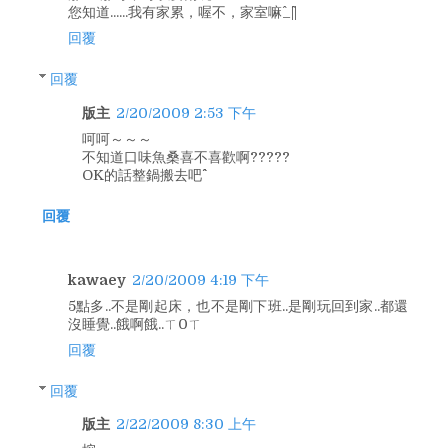
您知道......我有家累，喔不，家室嘛^_^||
回覆
回覆
版主
2/20/2009 2:53 下午
呵呵～～～
不知道口味魚桑喜不喜歡啊?????
OK的話整鍋搬去吧^^
回覆
kawaey
2/20/2009 4:19 下午
5點多..不是剛起床，也不是剛下班..是剛玩回到家..都還
沒睡覺..餓啊餓..ㄒ0ㄒ
回覆
回覆
版主
2/22/2009 8:30 上午