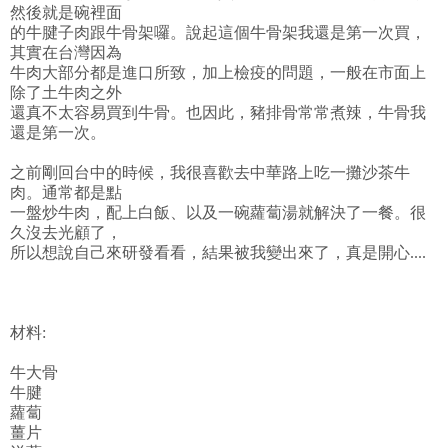
然後就是碗裡面
的牛腱子肉跟牛骨架囉。說起這個牛骨架我還是第一次買，
其實在台灣因為
牛肉大部分都是進口所致，加上檢疫的問題，一般在市面上
除了土牛肉之外
還真不太容易買到牛骨。也因此，豬排骨常常煮辣，牛骨我
還是第一次。
之前剛回台中的時候，我很喜歡去中華路上吃一攤沙茶牛
肉。通常都是點
一盤炒牛肉，配上白飯、以及一碗蘿蔔湯就解決了一餐。很
久沒去光顧了，
所以想說自己來研發看看，結果被我變出來了，真是開心....
材料:
牛大骨
牛腱
蘿蔔
薑片