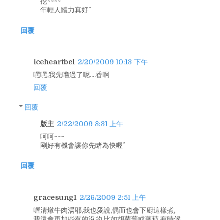
挖~~~~
年輕人體力真好^^
回覆
iceheartbel
2/20/2009 10:13 下午
嘿嘿,我先嚐過了呢....香啊
回覆
回覆
版主
2/22/2009 8:31 上午
呵呵~~~
剛好有機會讓你先睹為快喔^^
回覆
gracesung1
2/26/2009 2:51 上午
喔清燉牛肉湯耶,我也愛說,偶而也會下廚這樣煮,
我還會再加些有的沒的,比如胡蘿蔔或蕃茄,有時候