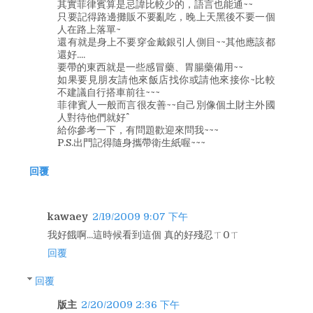
其實菲律賓算是忌諱比較少的，語言也能通~~
只要記得路邊攤販不要亂吃，晚上天黑後不要一個
人在路上落單~
還有就是身上不要穿金戴銀引人側目~~其他應該都
還好....
要帶的東西就是一些感冒藥、胃腸藥備用~~
如果要見朋友請他來飯店找你或請他來接你~比較
不建議自行搭車前往~~~
菲律賓人一般而言很友善~~自己別像個土財主外國
人對待他們就好^^
給你參考一下，有問題歡迎來問我~~~
P.S.出門記得隨身攜帶衛生紙喔~~~
回覆
kawaey
2/19/2009 9:07 下午
我好餓啊...這時候看到這個 真的好殘忍ㄒ0ㄒ
回覆
回覆
版主
2/20/2009 2:36 下午