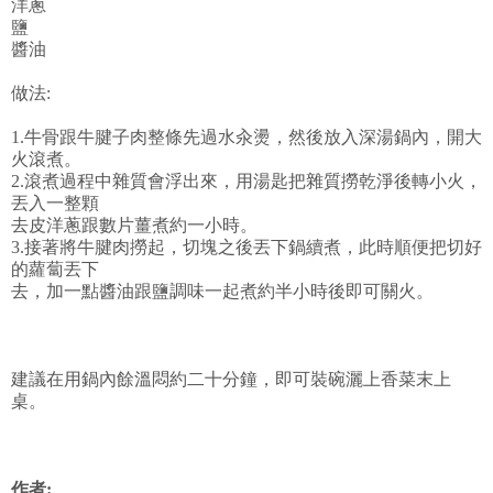
洋蔥
鹽
醬油
做法:
1.牛骨跟牛腱子肉整條先過水汆燙，然後放入深湯鍋內，開大
火滾煮。
2.滾煮過程中雜質會浮出來，用湯匙把雜質撈乾淨後轉小火，
丟入一整顆
去皮洋蔥跟數片薑煮約一小時。
3.接著將牛腱肉撈起，切塊之後丟下鍋續煮，此時順便把切好
的蘿蔔丟下
去，加一點醬油跟鹽調味一起煮約半小時後即可關火。
建議在用鍋內餘溫悶約二十分鐘，即可裝碗灑上香菜末上
桌。
作者: