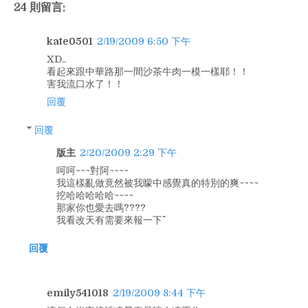
24 則留言:
kate0501
2/19/2009 6:50 下午
XD..
看起來跟中華路那一間沙茶牛肉一模一樣耶！！
害我流口水了！！
回覆
回覆
版主
2/20/2009 2:29 下午
呵呵~~~對阿~~~~
我這樣亂做竟然被我矇中感覺真的特別的爽~~~~
挖哈哈哈哈哈~~~~
那家你也愛去嗎????
我看改天有需要來報一下^^
回覆
emily541018
2/19/2009 8:44 下午