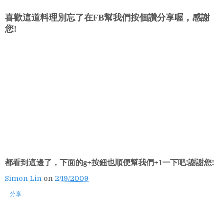
喜歡這道料理別忘了在FB幫我們按個讚分享喔，感謝
您!
都看到這邊了，下面的g+按鈕也順便幫我們+1一下吧!謝謝您!
Simon Lin
on
2/19/2009
分享