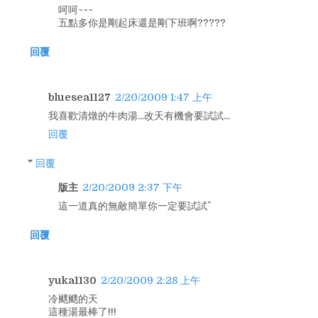
呵呵~~~
五點多你是剛起床還是剛下班啊?????
回覆
bluesea1127
2/20/2009 1:47 上午
我喜歡清燉的牛肉湯...改天有機會要試試...
回覆
回覆
版主
2/20/2009 2:37 下午
這一道真的無敵簡單你一定要試試^^
回覆
yuka1130
2/20/2009 2:28 上午
冷颼颼的天
這種湯最棒了!!!