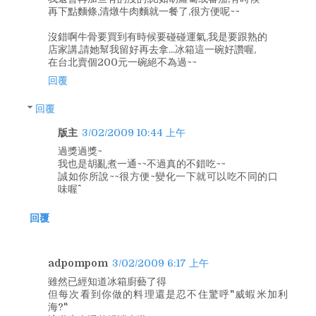
再下點麵條,清燉牛肉麵就一餐了,很方便呢~~
沒錯啊牛骨要買到有時候要碰碰運氣,我是要跟熟的
店家講,請她幫我留好再去拿...冰箱這一碗好讚喔,
在台北賣個200元一碗絕不為過~~
回覆
回覆
版主
3/02/2009 10:44 上午
過獎過獎~
我也是胡亂煮一通~~不過真的不錯吃~~
誠如你所說~~很方便~變化一下就可以吃不同的口
味喔^^
回覆
adpompom
3/02/2009 6:17 上午
雖然已經知道冰箱廚藝了得
但每次看到你做的料理還是忍不住驚呼"威蝦米加利
海?"