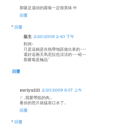
那吸足湯頭的羅蔔一定很美味 !!!
回覆
回覆
版主
2/20/2009 2:40 下午
對阿~
只是這鍋是在熱帶地區做出來的~~~
還好這兩天馬尼拉也涼涼的~~~哈~~
那蘿蔔是極品^^
回覆
meiya221
2/20/2009 8:37 上午
ㄛ..我愛帶筋的肉...
看你的照片就猛吞口水了..
回覆
回覆