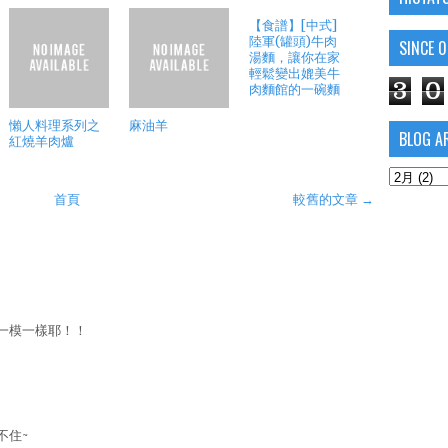
【食譜】[中式]
陸軍(罐頭)牛肉
SINCE 
湯麵，讓你在家
輕鬆變出媲美牛
3
0
肉麵館的一碗麵
懶人料理系列之
麻油羊
BLOG A
紅燒羊肉爐
首頁
較舊的文章 →
一模一樣耶！！
不住~