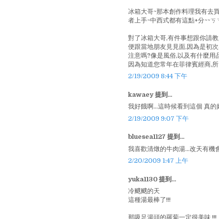
冰箱大哥~那本創作料理我有去買
者上手~中西式都有這點+分~~ㄎ
對了冰箱大哥,有件事想跟你請教
便跟當地朋友見見面,因為是初
注意嗎?像是風俗,以及有什麼用
因為知道您常年在菲律賓經商,所以
2/19/2009 8:44 下午
kawaey 提到...
我好餓啊...這時候看到這個 真
2/19/2009 9:07 下午
bluesea1127 提到...
我喜歡清燉的牛肉湯...改天有機會
2/20/2009 1:47 上午
yuka1130 提到...
冷颼颼的天
這種湯最棒了!!!
那吸足湯頭的羅蔔一定很美味 !!!