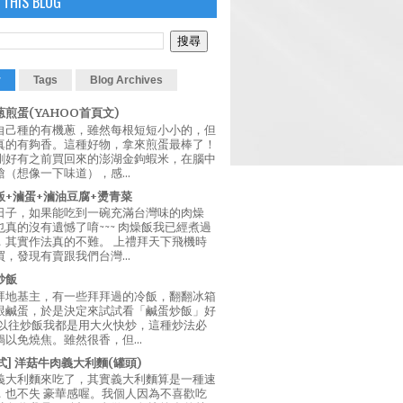
 THIS BLOG
r
Tags
Blog Archives
煎蛋(YAHOO首頁文)
自己種的有機蔥，雖然每根短短小小的，但
真的有夠香。這種好物，拿來煎蛋最棒了！
剛好有之前買回來的澎湖金鉤蝦米，在腦中
（想像一下味道），感...
飯+滷蛋+滷油豆腐+燙青菜
日子，如果能吃到一碗充滿台灣味的肉燥
真的沒有遺憾了唷~~~ 肉燥飯我已經煮過
，其實作法真的不難。 上禮拜天下飛機時
，發現有賣跟我們台灣...
炒飯
拜地基主，有一些拜拜過的冷飯，翻翻冰箱
跟鹹蛋，於是決定來試試看「鹹蛋炒飯」好
 以往炒飯我都是用大火快炒，這種炒法必
以免燒焦。雖然很香，但...
西式] 洋菇牛肉義大利麵(罐頭)
義大利麵來吃了，其實義大利麵算是一種速
，也不失 豪華感喔。我個人因為不喜歡吃