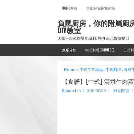
HOME首頁
大家好我是電冰箱
負鼠廚房，你的附屬廚
DIY教室
大家一起來快樂地做料理吧! 南北貨俱樂部
菜系分類
中式料理(CHINESE)
日式料
Home
»
中式牛羊湯品
,
牛肉料理
,
食材牛
【食譜】[中式] 清燉牛肉
Simon Lin
2/19/2009
24 則留言