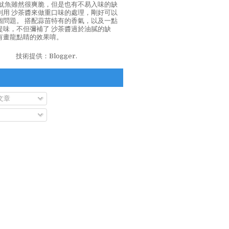
泡魷魚雖然很爽脆，但是也有不易入味的缺
利用 沙茶醬來做重口味的處理，剛好可以
個問題。 搭配蒜苗特有的香氣，以及一點
提味，不但彌補了 沙茶醬過於油膩的缺
有畫龍點睛的效果唷。
技術提供：
Blogger
.
文章