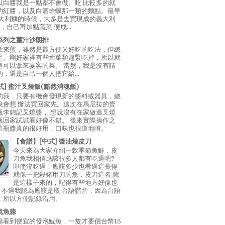
以白醬我是一點都不會做。吃 比較多的就
的紅醬，以及白酒蛤蠣那一類的麵點。最早
義大利麵的時候，大多是去買現成的義大利
E，自己再加點蔬菜 便成...
系列之薑汁沙朗排
拿來煎，雖然是最方便又好吃的吃法，但總
足。剛好家裡有些葉菜類趕緊吃掉，所以就
道可以拿來宴客的菜。 當然，我是沒有請
，還是自己一個人把它給...
中式] 蜜汁叉燒飯(黯然消魂飯)
的我，只要有機會發現新的醬料或器具，總
說會想 辦法買回家先。這次在馬尼拉的賣
瓶李錦記叉燒醬， 想說沒有在家做過叉燒
瓶回家試試看好像不錯。 後來實際操作之
這瓶醬真的很好用，口味也很道地唷。
【食譜】[中式] 醬油燒皮刀
今天來為大家介紹一款季節魚鮮，皮
刀魚我相信應該很多人都有吃過吧?
即使沒吃過，應該多少也看過這長得
就像一把殺豬用刀的魚，皮刀這名 就
是這樣子來的，記得有些地方好像也
"，不過我認為應該是取 台語諧音，因為台語
，所以方便記錄沿用。
魷魚蒜
場看到便宜的發泡魷魚，一隻才要價台幣15