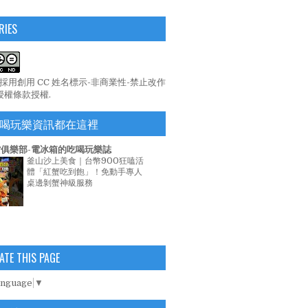
RIES
係採用
創用 CC 姓名標示-非商業性-禁止改作
 授權條款
授權.
喝玩樂資訊都在這裡
俱樂部-電冰箱的吃喝玩樂誌
釜山沙上美食｜台幣900狂嗑活
體「紅蟹吃到飽」！免動手專人
桌邊剝蟹神級服務
ATE THIS PAGE
anguage
▼