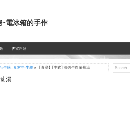
房~電冰箱的手作
理
西式料理
::牛筋
,
食材牛:牛雜
» 【食譜】[中式] 清燉牛肉蘿蔔湯
蘿蔔湯