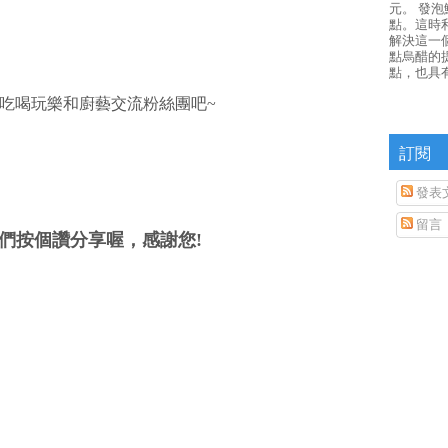
元。 發
點。這時
解決這一
點烏醋的
點，也具
吃喝玩樂和廚藝交流粉絲團吧~
訂閱
發表
留言
們按個讚分享喔，感謝您!