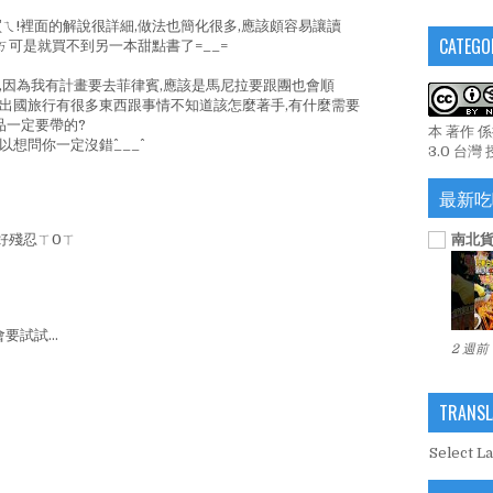
ㄟ!裡面的解說很詳細,做法也簡化很多,應該頗容易讓讀
CATEGO
ㄎ可是就買不到另一本甜點書了=__=
,因為我有計畫要去菲律賓,應該是馬尼拉要跟團也會順
次出國旅行有很多東西跟事情不知道該怎麼著手,有什麼需要
品一定要帶的?
本 著作 
想問你一定沒錯^___^
3.0 台灣
最新吃
南北貨
的好殘忍ㄒ0ㄒ
要試試...
2 週前
TRANSL
Select L