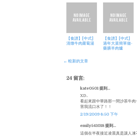
【食譜】[中式]
【食譜】[中式]
清燉牛肉蘿蔔湯
過年大菜簡單做-
藥膳羊肉爐
← 較新的文章
24 留言:
kate0501 提到...
XD..
看起來跟中華路那一間沙茶牛肉
害我流口水了！！
2/19/2009 6:50 下午
emily541018 提到...
這個在半夜接近凌晨真是讓人凍