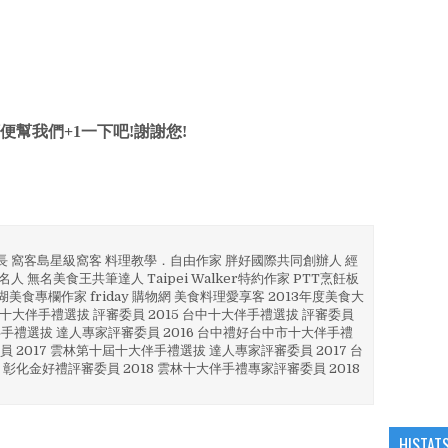
便幫我們+1一下吧!謝謝您!
部長 窩客島星級窩客 料理教學．自由作家 胖好國際共同創辦人 經
人 無名美食王共筆達人 Taipei Walker特約作家 PTT烹飪板
澎湖美食專欄作家 friday 購物網 美食料理愛享客 2013年度美食大
4 彰化十大伴手禮選拔 評審委員 2015 台中十大伴手禮選拔 評審委員
林 伴手禮選拔 達人專家評審委員 2016 台中禮好台中市十大伴手禮
員 2017 雲林第十屆十大伴手禮選拔 達人專家評審委員 2017 台
 彰化金好禮評審委員 2018 雲林十大伴手禮專家評審委員 2018
HISTAT