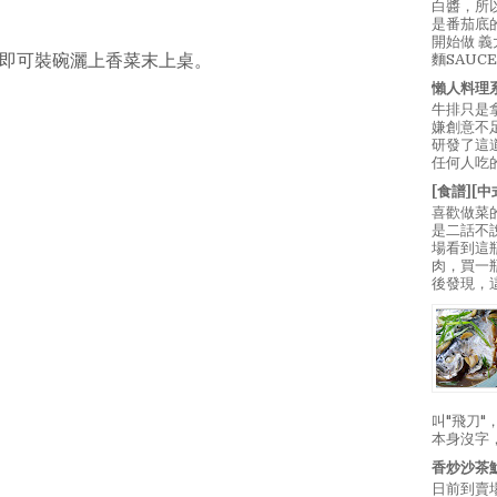
白醬，所
是番茄底
開始做 
即可裝碗灑上香菜末上桌。
麵SAUC
懶人料理
牛排只是
嫌創意不
研發了這
任何人吃的
[食譜][
喜歡做菜
是二話不
場看到這
肉，買一
後發現，
叫"飛刀
本身沒字
香炒沙茶
日前到賣