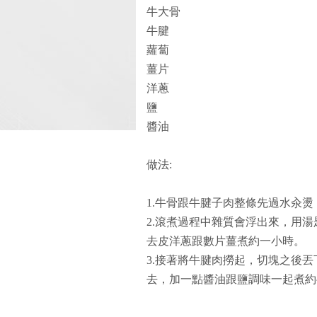
牛大骨
牛腱
蘿蔔
薑片
洋蔥
鹽
醬油
做法:
1.牛骨跟牛腱子肉整條先過水汆
2.滾煮過程中雜質會浮出來，用
去皮洋蔥跟數片薑煮約一小時。
3.接著將牛腱肉撈起，切塊之後
去，加一點醬油跟鹽調味一起煮約