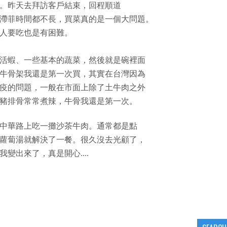
。昨天去拜訪客戶結束，回程順道
滯菲時間都不長，買菜真的是一個大問題。
人要吃也是有困難。
活蝦、一些基本的蔬菜，然後就是碗裡面
牛骨架我還是第一次買，其實在台灣因為
疫的問題，一般在市面上除了土牛肉之外
豬排骨常常煮辣，牛骨我還是第一次。
中華路上吃一攤沙茶牛肉。通常都是點
蘿蔔湯就解決了一餐。很久沒去光顧了，
變出來了，真是開心....