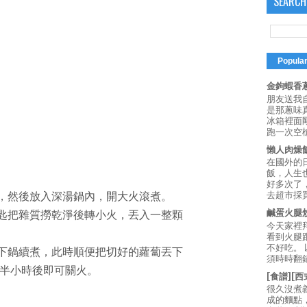
SEARCH
Popula
金鉤蝦香蔥
朋友送我
是那蔥味
冰箱裡面
跑一次空槍
懶人肉燥
在國外的
飯，人生也
好多次了
去超市採買
燙，然後放入深湯鍋內，開大火滾煮。
鹹蛋火腿
湯匙把雜質撈乾淨後轉小火，丟入一整顆
今天家裡
看到火腿
不好吃。
丟下鍋續煮，此時順便把切好的蘿蔔丟下
須時時翻鍋
半小時後即可關火。
[食譜][
很久沒煮
成的麵點