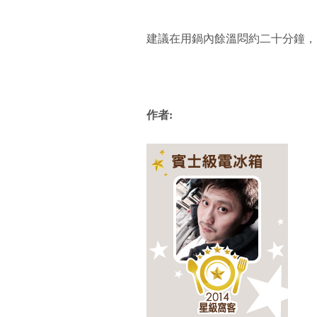
建議在用鍋內餘溫悶約二十分鐘，
作者: