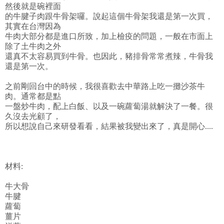
然後就是碗裡面
的牛腱子肉跟牛骨架囉。說起這個牛骨架我還是第一次買，
其實在台灣因為
牛肉大部分都是進口所致，加上檢疫的問題，一般在市面上
除了土牛肉之外
還真不太容易買到牛骨。也因此，豬排骨常常煮辣，牛骨我
還是第一次。
之前剛回台中的時候，我很喜歡去中華路上吃一攤沙茶牛
肉。通常都是點
一盤炒牛肉，配上白飯、以及一碗蘿蔔湯就解決了一餐。很
久沒去光顧了，
所以想說自己來研發看看，結果被我變出來了，真是開心....
材料:
牛大骨
牛腱
蘿蔔
薑片