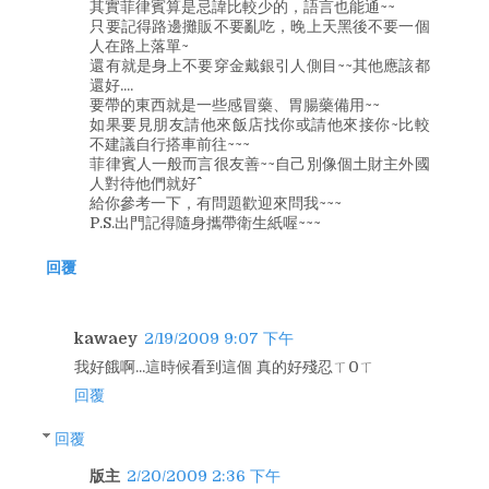
其實菲律賓算是忌諱比較少的，語言也能通~~
只要記得路邊攤販不要亂吃，晚上天黑後不要一個
人在路上落單~
還有就是身上不要穿金戴銀引人側目~~其他應該都
還好....
要帶的東西就是一些感冒藥、胃腸藥備用~~
如果要見朋友請他來飯店找你或請他來接你~比較
不建議自行搭車前往~~~
菲律賓人一般而言很友善~~自己別像個土財主外國
人對待他們就好^^
給你參考一下，有問題歡迎來問我~~~
P.S.出門記得隨身攜帶衛生紙喔~~~
回覆
kawaey
2/19/2009 9:07 下午
我好餓啊...這時候看到這個 真的好殘忍ㄒ0ㄒ
回覆
回覆
版主
2/20/2009 2:36 下午