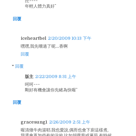
挖~~~~
年輕人體力真好^^
回覆
iceheartbel
2/20/2009 10:13 下午
嘿嘿,我先嚐過了呢....香啊
回覆
回覆
版主
2/22/2009 8:31 上午
呵呵~~~
剛好有機會讓你先睹為快喔^^
回覆
gracesung1
2/26/2009 2:51 上午
喔清燉牛肉湯耶,我也愛說,偶而也會下廚這樣煮,
我還會再加些有的沒的,比如胡蘿蔔或蕃茄,有時候