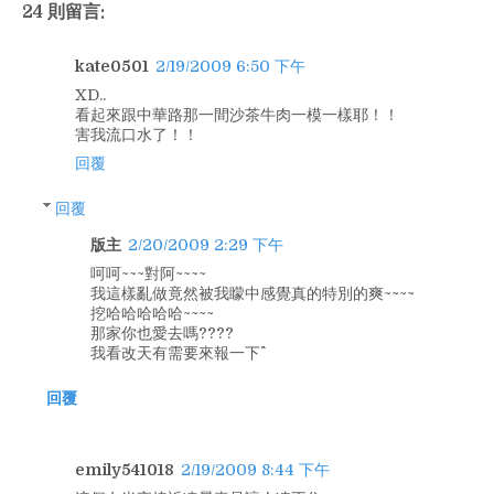
24 則留言:
kate0501
2/19/2009 6:50 下午
XD..
看起來跟中華路那一間沙茶牛肉一模一樣耶！！
害我流口水了！！
回覆
回覆
版主
2/20/2009 2:29 下午
呵呵~~~對阿~~~~
我這樣亂做竟然被我矇中感覺真的特別的爽~~~~
挖哈哈哈哈哈~~~~
那家你也愛去嗎????
我看改天有需要來報一下^^
回覆
emily541018
2/19/2009 8:44 下午