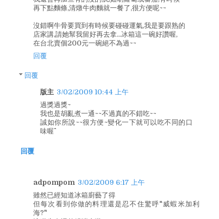
再下點麵條,清燉牛肉麵就一餐了,很方便呢~~
沒錯啊牛骨要買到有時候要碰碰運氣,我是要跟熟的
店家講,請她幫我留好再去拿...冰箱這一碗好讚喔,
在台北賣個200元一碗絕不為過~~
回覆
回覆
版主
3/02/2009 10:44 上午
過獎過獎~
我也是胡亂煮一通~~不過真的不錯吃~~
誠如你所說~~很方便~變化一下就可以吃不同的口
味喔^^
回覆
adpompom
3/02/2009 6:17 上午
雖然已經知道冰箱廚藝了得
但每次看到你做的料理還是忍不住驚呼"威蝦米加利
海?"