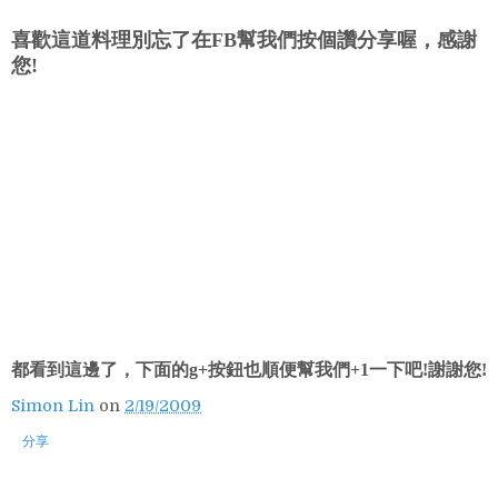
喜歡這道料理別忘了在FB幫我們按個讚分享喔，感謝
您!
都看到這邊了，下面的g+按鈕也順便幫我們+1一下吧!謝謝您!
Simon Lin
on
2/19/2009
分享