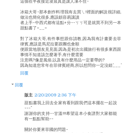
這個在半夜接近凌晨真是讓人凍不住~
冰箱大哥~那本創作料理我有去買ㄟ!裡面的解說很詳細,
做法也簡化很多,應該頗容易讓讀
者上手~中西式都有這點+分~~ㄎㄎ可是就買不到另一本
甜點書了=__=
對了冰箱大哥,有件事想跟你請教,因為我有計畫要去菲
律賓,應該是馬尼拉要跟團也會順
便跟當地朋友見見面,因為是初次出國旅行有很多東西跟
事情不知道該怎麼著手,有什麼需要
注意嗎?像是風俗,以及有什麼用品一定要帶的?
因為知道您常年在菲律賓經商,所以想問你一定沒錯^___^
回覆
回覆
版主
2/20/2009 2:36 下午
甜點書我上回去全家有看到跟我們這本擺在一起說
~~~^^
謝謝你的支持~~甘溫!!!希望這本小食譜對大家都能
有一點點幫助~~
關於你要來菲國的問題~