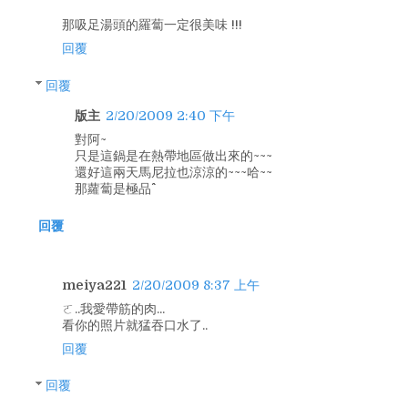
那吸足湯頭的羅蔔一定很美味 !!!
回覆
回覆
版主
2/20/2009 2:40 下午
對阿~
只是這鍋是在熱帶地區做出來的~~~
還好這兩天馬尼拉也涼涼的~~~哈~~
那蘿蔔是極品^^
回覆
meiya221
2/20/2009 8:37 上午
ㄛ..我愛帶筋的肉...
看你的照片就猛吞口水了..
回覆
回覆