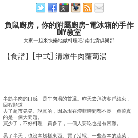
負鼠廚房，你的附屬廚房~電冰箱的手作
DIY教室
大家一起來快樂地做料理吧! 南北貨俱樂部
【食譜】[中式] 清燉牛肉蘿蔔湯
半筋半肉的口感，是牛肉湯的首選。昨天去拜訪客戶結束，
回程順道
去了超市晃晃。說真的，因為現在滯菲時間都不長，買菜真
的是一個大問題。
買少了，不好料理；買多了，一個人要吃也是有困難。
晃了半天，也沒拿幾樣東西。買了活蝦、一些基本的蔬菜，