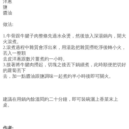
洋蔥
鹽
醬油
做法:
1.牛骨跟牛腱子肉整條先過水汆燙，然後放入深湯鍋內，開大
火滾煮。
2.滾煮過程中雜質會浮出來，用湯匙把雜質撈乾淨後轉小火，
丟入一整顆
去皮洋蔥跟數片薑煮約一小時。
3.接著將牛腱肉撈起，切塊之後丟下鍋續煮，此時順便把切好
的蘿蔔丟下
去，加一點醬油跟鹽調味一起煮約半小時後即可關火。
建議在用鍋內餘溫悶約二十分鐘，即可裝碗灑上香菜末上
桌。
作者: