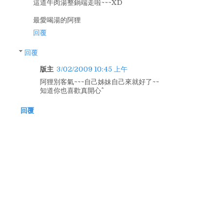
這道牛肉湯整鍋端走啦~~~XD
最愛喝湯的阿狸
回覆
回覆
版主
3/02/2009 10:45 上午
阿狸別客氣~~~自己姊妹自己來就好了~~
知道你也喜歡真開心^^
回覆