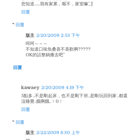
您知道......我有家累，喔不，家室嘛^_^||
回覆
回覆
版主
2/20/2009 2:53 下午
呵呵～～～
不知道口味魚桑喜不喜歡啊?????
OK的話整鍋搬去吧^^
回覆
kawaey
2/20/2009 4:19 下午
5點多..不是剛起床，也不是剛下班..是剛玩回到家..都還
沒睡覺..餓啊餓..ㄒ0ㄒ
回覆
回覆
版主
2/22/2009 8:30 上午