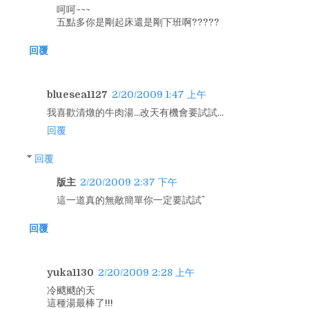
呵呵~~~
五點多你是剛起床還是剛下班啊?????
回覆
bluesea1127
2/20/2009 1:47 上午
我喜歡清燉的牛肉湯...改天有機會要試試...
回覆
回覆
版主
2/20/2009 2:37 下午
這一道真的無敵簡單你一定要試試^^
回覆
yuka1130
2/20/2009 2:28 上午
冷颼颼的天
這種湯最棒了!!!