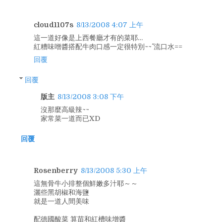
cloud1107s
8/13/2008 4:07 上午
這一道好像是上西餐廳才有的菜耶…
紅糟味噌醬搭配牛肉口感一定很特別~~^^ 流口水==
回覆
回覆
版主
8/13/2008 3:08 下午
沒那麼高級辣~~
家常菜一道而已XD
回覆
Rosenberry
8/13/2008 5:30 上午
這無骨牛小排整個鮮嫩多汁耶～～
灑些黑胡椒和海鹽
就是一道人間美味
配德國酸菜 算苗和紅槽味增醬