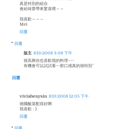
真是特別的組合
會給味蕾帶來驚喜哩～～
我喜歡～～～
Mei
回覆
回覆
版主
8/13/2008 3:09 下午
很高興你也喜歡我的料理~~~
有機會可以試試看~~那口感真的很特別^^
回覆
vivialwaysin
8/13/2008 12:05 下午
德國酸菜配得好啊
我喜歡 : )
回覆
回覆