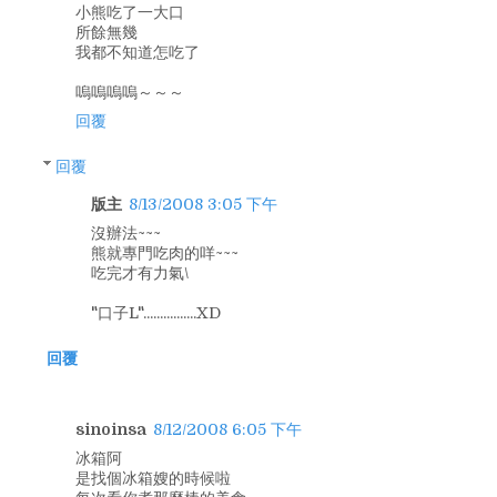
小熊吃了一大口
所餘無幾
我都不知道怎吃了
嗚嗚嗚嗚～～～
回覆
回覆
版主
8/13/2008 3:05 下午
沒辦法~~~
熊就專門吃肉的咩~~~
吃完才有力氣\
"口子L"................XD
回覆
sinoinsa
8/12/2008 6:05 下午
冰箱阿
是找個冰箱嫂的時候啦