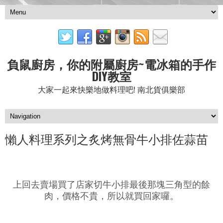
負鼠廚房，你的附屬廚房~電冰箱的手作
DIY教室
大家一起來快樂地做料理吧! 南北貨俱樂部
懶人料理系列之炙烤無骨牛小排佐蒜苗
上回去賣場買了店家切牛小排最後那塊三角型的餘
肉，價格不貴，所以就買回家囉。