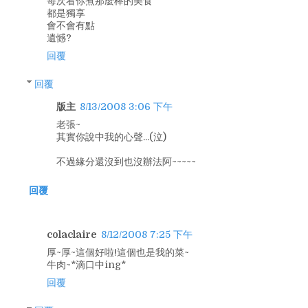
每次看你煮那麼棒的美食
都是獨享
會不會有點
遺憾?
回覆
回覆
版主
8/13/2008 3:06 下午
老張~
其實你說中我的心聲...(泣)
不過緣分還沒到也沒辦法阿~~~~~
回覆
colaclaire
8/12/2008 7:25 下午
厚~厚~這個好啦!這個也是我的菜~
牛肉~*滴口中ing*
回覆