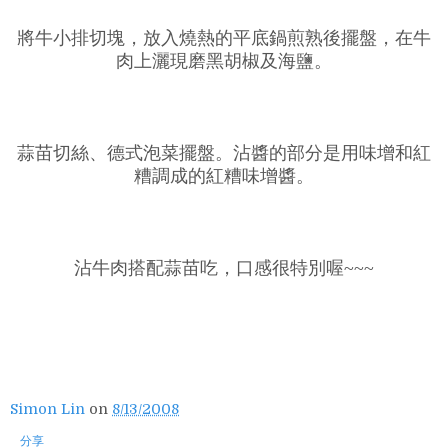
將牛小排切塊，放入燒熱的平底鍋煎熟後擺盤，在牛
肉上灑現磨黑胡椒及海鹽。
蒜苗切絲、德式泡菜擺盤。沾醬的部分是用味增和紅
糟調成的紅糟味增醬。
沾牛肉搭配蒜苗吃，口感很特別喔~~~
Simon Lin
on
8/13/2008
分享