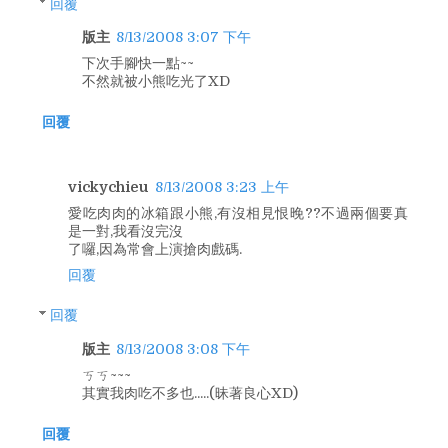
回覆
版主
8/13/2008 3:07 下午
下次手腳快一點~~
不然就被小熊吃光了XD
回覆
vickychieu
8/13/2008 3:23 上午
愛吃肉肉的冰箱跟小熊,有沒相見恨晚??不過兩個要真
是一對,我看沒完沒
了囉,因為常會上演搶肉戲碼.
回覆
回覆
版主
8/13/2008 3:08 下午
ㄎㄎ~~~
其實我肉吃不多也.....(昧著良心XD)
回覆