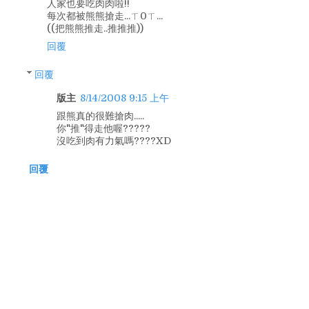
人家也要吃肉肉啦!!
每次都被熊熊搶走...ㄒ0ㄒ...
((把熊熊推走..推推推))
回覆
回覆
版主
8/14/2008 9:15 上午
跟熊真的很難搶肉.....
你"推"得走他喔?????
沒吃到肉有力氣嗎????XD
回覆