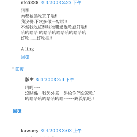
sfc5888
8/13/2008 2:33 下午
阿季:
肉都被熊吃完了啦!!
我沒份,下次多做一點啦!!
不然我吃紅麴味噌醬過過乾癮好啦!!
哈哈哈哈 哈哈哈哈哈哈哈哈哈哈哈
好吃........好吃捏!!
A ling
回覆
回覆
版主
8/13/2008 3:11 下午
呵呵~~~
沒關係~~我另外煮一盤給你們全家吃^^
哈哈哈哈哈哈哈哈哈~~~~~夠義氣吧!!
回覆
kawaey
8/14/2008 3:03 上午