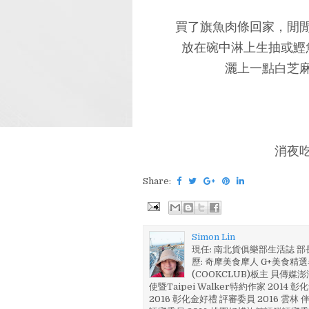
買了旗魚肉條回家，閒
放在碗中淋上生抽或鰹
灑上一點白芝
消夜
Share:
Simon Lin
現任: 南北貨俱樂部生活誌 
歷: 奇摩美食摩人 G+美食精選名
(COOKCLUB)板主 貝傳媒
使暨Taipei Walker特約作家 201
2016 彰化金好禮 評審委員 2016 雲