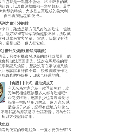
以白醬我是一點都不會做。吃 比較多的就
的紅醬，以及白酒蛤蠣那一類的麵點。最早
義大利麵的時候，大多是去買現成的義大利
E，自己再加點蔬菜 便成...
系列之薑汁沙朗排
拿來煎，雖然是最方便又好吃的吃法，但總
足。剛好家裡有些葉菜類趕緊吃掉，所以就
道可以拿來宴客的菜。 當然，我是沒有請
，還是自己一個人把它給...
中式] 蜜汁叉燒飯(黯然消魂飯)
的我，只要有機會發現新的醬料或器具，總
說會想 辦法買回家先。這次在馬尼拉的賣
瓶李錦記叉燒醬， 想說沒有在家做過叉燒
瓶回家試試看好像不錯。 後來實際操作之
這瓶醬真的很好用，口味也很道地唷。
【食譜】[中式] 醬油燒皮刀
今天來為大家介紹一款季節魚鮮，皮
刀魚我相信應該很多人都有吃過吧?
即使沒吃過，應該多少也看過這長得
就像一把殺豬用刀的魚，皮刀這名 就
是這樣子來的，記得有些地方好像也
"，不過我認為應該是取 台語諧音，因為台語
，所以方便記錄沿用。
魷魚蒜
場看到便宜的發泡魷魚，一隻才要價台幣15