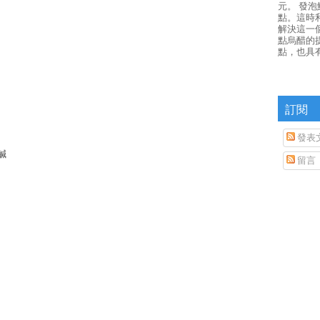
元。 發
點。這時
解決這一
點烏醋的
點，也具
訂閱
發表
鹹
留言