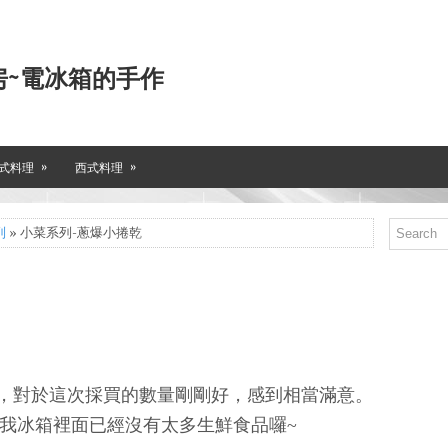
房~電冰箱的手作
»
»
式料理
西式料理
列
» 小菜系列-蔥爆小捲乾
，對於這次採買的數量剛剛好，感到相當滿意。
我冰箱裡面已經沒有太多生鮮食品囉~