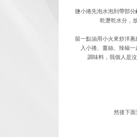
鹽小捲先泡水泡到帶部分
乾瀝乾水分，
留一點油用小火來炒洋蔥
入小捲、薑絲、辣椒一
調味料，我個人是沒
然後下面這