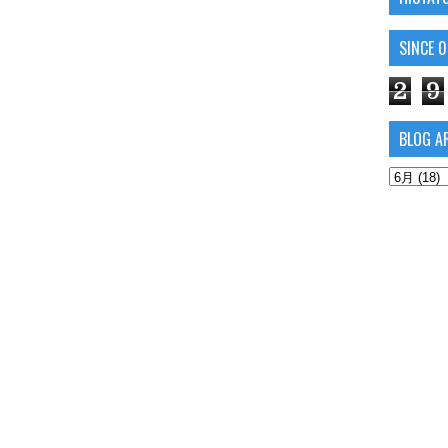
SINCE 
2
9
BLOG A