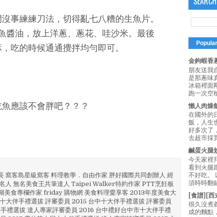
SEARCH
閒沒事練練刀法，切得亂七八糟的生魚片。
魚醬油，放上洋蔥、蔥花、哇沙米。最後
Popula
麻，吃的時候通通攪拌均勻即可。
金鉤蝦香蔥
朋友送我
是那蔥味
冰箱裡面
跑一次空槍
吃魚應該不會胖吧？？？
懶人肉燥
在國外的
飯，人生也
好多次了
去超市採買
鹹蛋火腿
今天家裡
看到火腿
部長 窩客島星級窩客 料理教學．自由作家 胖好國際共同創辦人 經
不好吃。
須時時翻鍋
人 無名美食王共筆達人 Taipei Walker特約作家 PTT烹飪板
澎湖美食專欄作家 friday 購物網 美食料理愛享客 2013年度美食大
[食譜][
4 彰化十大伴手禮選拔 評審委員 2015 台中十大伴手禮選拔 評審委員
很久沒煮
林 伴手禮選拔 達人專家評審委員 2016 台中禮好台中市十大伴手禮
成的麵點