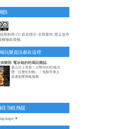
RIES
係採用
創用 CC 姓名標示-非商業性-禁止改作
 授權條款
授權.
喝玩樂資訊都在這裡
俱樂部-電冰箱的吃喝玩樂誌
釜山沙上美食｜台幣900狂嗑活
體「紅蟹吃到飽」！免動手專人
桌邊剝蟹神級服務
ATE THIS PAGE
anguage
▼