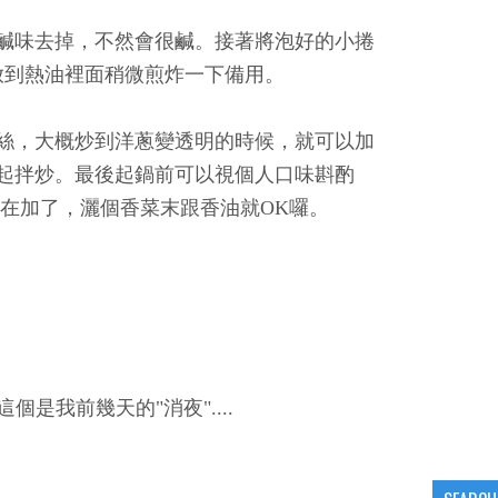
鹹味去掉，不然會很鹹。接著將泡好的小捲
放到熱油裡面稍微煎炸一下備用。
絲，大概炒到洋蔥變透明的時候，就可以加
起拌炒。最後起鍋前可以視個人口味斟酌
在加了，灑個香菜末跟香油就OK囉。
個是我前幾天的"消夜"....