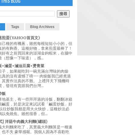
 THIS BLOG
r
Tags
Blog Archives
煎蛋(YAHOO首頁文)
自己種的有機蔥，雖然每根短短小小的，但
真的有夠香。這種好物，拿來煎蛋最棒了！
剛好有之前買回來的澎湖金鉤蝦米，在腦中
（想像一下味道），感...
飯+滷蛋+滷油豆腐+燙青菜
日子，如果能吃到一碗充滿台灣味的肉燥
真的沒有遺憾了唷~~~ 肉燥飯我已經煮過
，其實作法真的不難。 上禮拜天下飛機時
，發現有賣跟我們台灣...
炒飯
拜地基主，有一些拜拜過的冷飯，翻翻冰箱
跟鹹蛋，於是決定來試試看「鹹蛋炒飯」好
 以往炒飯我都是用大火快炒，這種炒法必
以免燒焦。雖然很香，但...
西式] 洋菇牛肉義大利麵(罐頭)
義大利麵來吃了，其實義大利麵算是一種速
，也不失 豪華感喔。我個人因為不喜歡吃