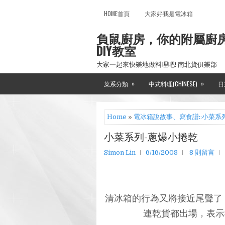
HOME首頁
大家好我是電冰箱
負鼠廚房，你的附屬廚
DIY教室
大家一起來快樂地做料理吧! 南北貨俱樂部
»
»
菜系分類
中式料理(CHINESE)
日
Home
»
電冰箱說故事、寫食譜::小菜系
小菜系列-蔥爆小捲乾
Simon Lin
6/16/2008
8 則留言
清冰箱的行為又將接近尾聲了
連乾貨都出場，表示