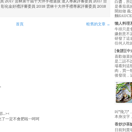
員 2017 雲林第十屆十大伴手禮選拔 達人專家評審委員 2017 台
白醬，所
 彰化金好禮評審委員 2018 雲林十大伴手禮專家評審委員 2018
是番茄底
開始做 
麵SAUC
懶人料理
首頁
較舊的文章 →
牛排只是
嫌創意不
研發了這
任何人吃的
[食譜][
喜歡做菜
是二話不
場看到這
肉，買一
後發現，
叫"飛刀
…><
本身沒字
了一定不會肥啦~~呵呵
香炒沙茶
日前到賣