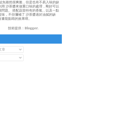
泡魷魚雖然很爽脆，但是也有不易入味的缺
利用 沙茶醬來做重口味的處理，剛好可以
個問題。 搭配蒜苗特有的香氣，以及一點
提味，不但彌補了 沙茶醬過於油膩的缺
有畫龍點睛的效果唷。
技術提供：
Blogger
.
文章