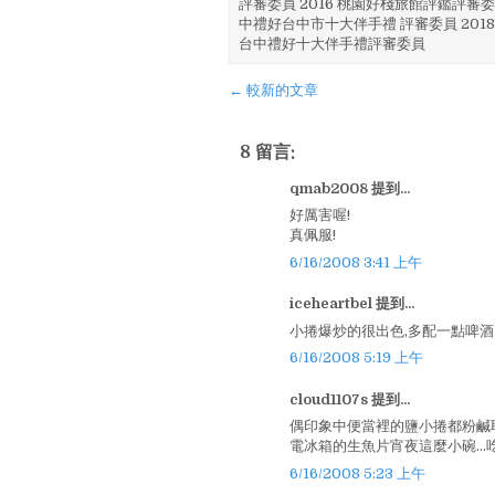
評審委員 2016 桃園好棧旅館評鑑評審委
中禮好台中市十大伴手禮 評審委員 2018
台中禮好十大伴手禮評審委員
← 較新的文章
8 留言:
qmab2008 提到...
好厲害喔!
真佩服!
6/16/2008 3:41 上午
iceheartbel 提到...
小捲爆炒的很出色,多配一點啤酒^^
6/16/2008 5:19 上午
cloud1107s 提到...
偶印象中便當裡的鹽小捲都粉鹹耶
電冰箱的生魚片宵夜這麼小碗…吃
6/16/2008 5:23 上午