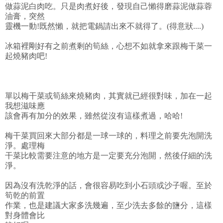
做蒜泥白肉吃。只是肉煮好後，發現自己懶得磨蒜泥做蒜蓉
油膏，突然
靈機一動!既然懶，就把電鍋請出來不就得了。(得意狀....)
冰箱裡剛好有之前煮剩的筍絲，心想不如就拿來跟梅干菜一
起燒豬肉吧!
單以梅干菜或筍絲來燒豬肉，其實就已經很對味，加在一起
我想滋味應
該會再有加分的效果，雖然從沒有這樣煮過，哈哈!
梅干菜買回來大部分都是一球一球的，料理之前要先泡開洗
淨。處理梅
干菜比較需要注意的地方是一定要充分泡開，然後仔細的洗
淨。
因為沒有洗乾淨的話，會很容易吃到小石頭或沙子喔。至於
筍乾的前置
作業，也是建議大家多洗幾遍，至少洗去多餘的鹽分，這樣
對身體會比