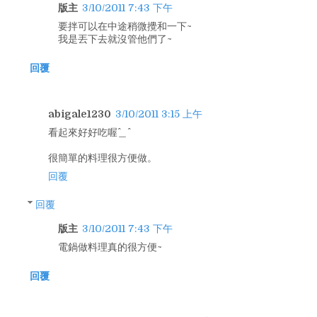
版主
3/10/2011 7:43 下午
要拌可以在中途稍微攪和一下~
我是丟下去就沒管他們了~
回覆
abigale1230
3/10/2011 3:15 上午
看起來好好吃喔^＿^
很簡單的料理很方便做。
回覆
回覆
版主
3/10/2011 7:43 下午
電鍋做料理真的很方便~
回覆