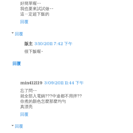
好簡單喔~~
我也要來試試做~~
這ㄧ定超下飯的
回覆
回覆
版主
3/10/2011 7:42 下午
很下飯喔~
回覆
min412119
3/09/2011 11:44 下午
忘了問~~
就全部入電鍋???中途都不用拌??
你煮的顏色怎麼那麼均勻
真漂亮
回覆
回覆