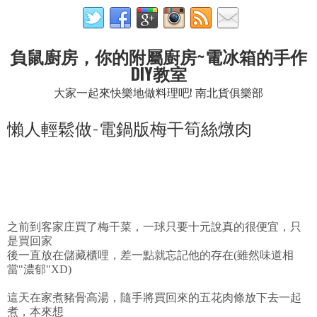
負鼠廚房，你的附屬廚房~電冰箱的手作
DIY教室
大家一起來快樂地做料理吧! 南北貨俱樂部
懶人輕鬆做-電鍋版梅干筍絲燉肉
之前到客家庄買了梅干菜，一球只要十元說真的很便宜，只
是買回家
後一直放在儲藏櫃哩，差一點就忘記他的存在(雖然味道相
當"濃郁"XD)
這天在家煮豬骨高湯，隨手將買回來的五花肉條放下去一起
煮，本來想