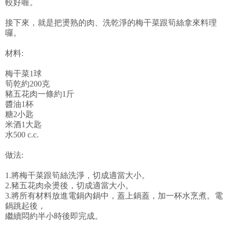
較好喔。
接下來，就是把燙熟的肉、洗乾淨的梅干菜跟筍絲拿來料理
囉。
材料:
梅干菜1球
筍乾約200克
豬五花肉一條約1斤
醬油1杯
糖2小匙
米酒1大匙
水500 c.c.
做法:
1.將梅干菜跟筍絲洗淨，切成適當大小。
2.豬五花肉汆燙後，切成適當大小。
3.將所有材料放進電鍋內鍋中，蓋上鍋蓋，加一杯水烹煮。電
鍋跳起後，
繼續悶約半小時後即完成。