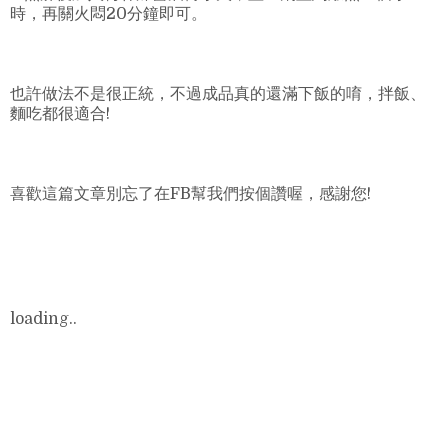
時，再關火悶20分鐘即可。
也許做法不是很正統，不過成品真的還滿下飯的唷，拌飯、
麵吃都很適合!
喜歡這篇文章別忘了在FB幫我們按個讚喔，感謝您!
loading..