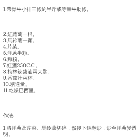
1.帶骨牛小排三條約半斤或等量牛肋條。
2.紅蘿蔔一根。
3.馬鈴薯一顆。
4.芹菜。
5.洋蔥半顆。
6.麵粉。
7.紅酒350C.C.。
8.梅林辣醬油兩大匙。
9.番茄汁兩杯。
10.糖適量。
11.乾燥巴西里。
作法:
1.將洋蔥及芹菜、馬鈴薯切碎，然後下鍋翻炒，炒至洋蔥變透
明。