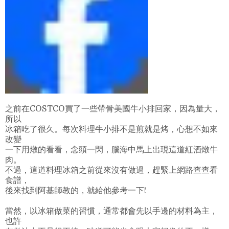
之前在COSTCO買了一些帶骨美國牛小排回家，因為量大，
所以
冰箱吃了很久。每次料理牛小排不是煎就是烤，心想不如來
改變
一下用燉的看看，念頭一閃，腦海中馬上出現這道紅酒燉牛
肉。
不過，這道料理冰箱之前從來沒有做過，趕緊上網路查查看
食譜，
後來找到阿基師教的，就給他參考一下!
當然，以冰箱做菜的習慣，通常都會先以手邊的材料為主，
也許