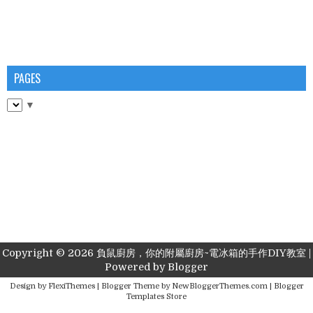
PAGES
▼
Copyright ©
2026
負鼠廚房，你的附屬廚房~電冰箱的手作DIY教室
|
Powered by
Blogger
Design by
FlexiThemes
| Blogger Theme by
NewBloggerThemes.com
|
Blogger
Templates Store