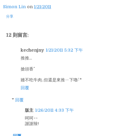
Simon Lin
on
1/21/2011
分享
12 則留言:
kechenjny
1/21/2011 5:32 下午
推推...
搶頭香^^
雖不吃牛肉..但還是來推ㄧ下嚕^-*
回覆
回覆
版主
1/26/2011 4:33 下午
呵呵~~
謝謝辣!
回覆