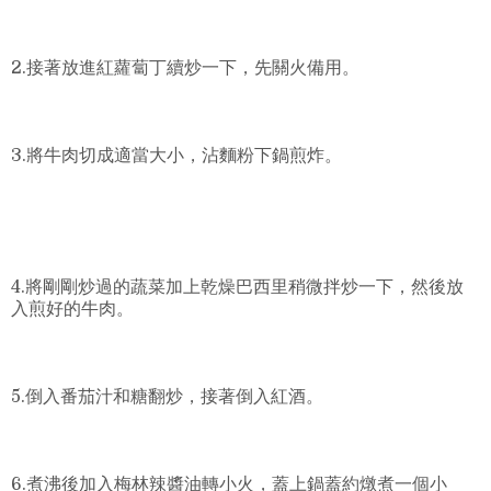
2.接著放進紅蘿蔔丁續炒一下，先關火備用。
3.將牛肉切成適當大小，沾麵粉下鍋煎炸。
4.將剛剛炒過的蔬菜加上乾燥巴西里稍微拌炒一下，然後放
入煎好的牛肉。
5.倒入番茄汁和糖翻炒，接著倒入紅酒。
6.煮沸後加入梅林辣醬油轉小火，蓋上鍋蓋約燉煮一個小