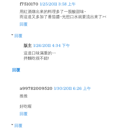
f7510170
1/25/2011 3:58 上午
用紅酒燉出來的料理多了一股酸甜味~
而這道又多加了番茄醬~光想口水就要流出來了><
回覆
回覆
版主
1/26/2011 4:34 下午
這道口味滿重的~~
拌麵吃很不錯!
回覆
a99782009520
1/30/2011 6:26 上午
推推
好吃喔
回覆
回覆