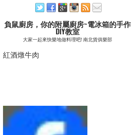
負鼠廚房，你的附屬廚房~電冰箱的手作
DIY教室
大家一起來快樂地做料理吧! 南北貨俱樂部
紅酒燉牛肉