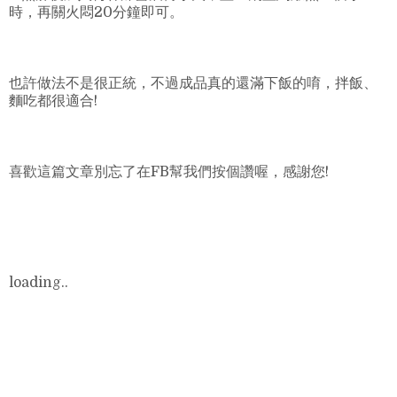
時，再關火悶20分鐘即可。
也許做法不是很正統，不過成品真的還滿下飯的唷，拌飯、
麵吃都很適合!
喜歡這篇文章別忘了在FB幫我們按個讚喔，感謝您!
loading..