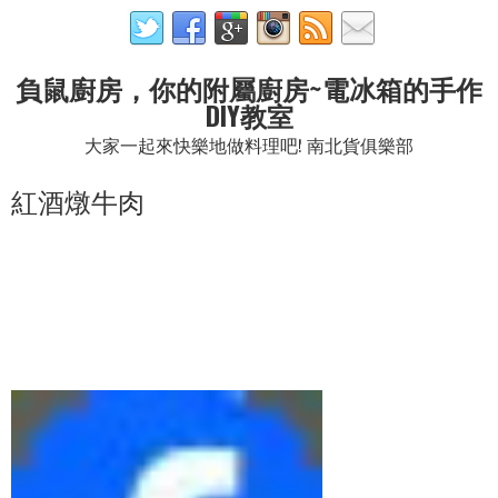
負鼠廚房，你的附屬廚房~電冰箱的手作
DIY教室
大家一起來快樂地做料理吧! 南北貨俱樂部
紅酒燉牛肉