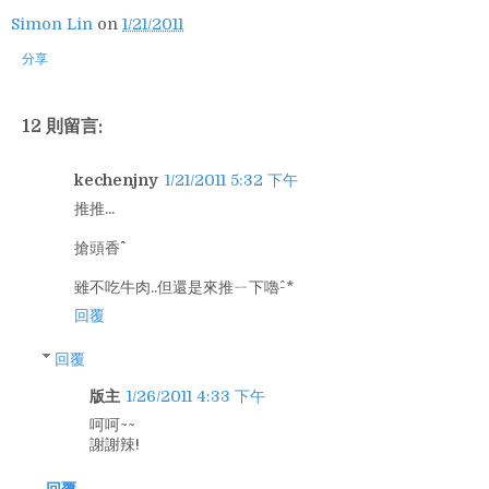
Simon Lin
on
1/21/2011
分享
12 則留言:
kechenjny
1/21/2011 5:32 下午
推推...
搶頭香^^
雖不吃牛肉..但還是來推ㄧ下嚕^-*
回覆
回覆
版主
1/26/2011 4:33 下午
呵呵~~
謝謝辣!
回覆