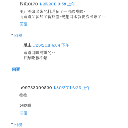
f7510170
1/25/2011 3:58 上午
用紅酒燉出來的料理多了一股酸甜味~
而這道又多加了番茄醬~光想口水就要流出來了><
回覆
回覆
版主
1/26/2011 4:34 下午
這道口味滿重的~~
拌麵吃很不錯!
回覆
a99782009520
1/30/2011 6:26 上午
推推
好吃喔
回覆
回覆