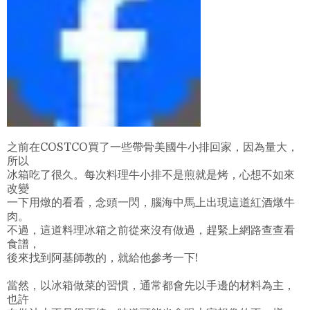
之前在COSTCO買了一些帶骨美國牛小排回家，因為量大，
所以
冰箱吃了很久。每次料理牛小排不是煎就是烤，心想不如來
改變
一下用燉的看看，念頭一閃，腦海中馬上出現這道紅酒燉牛
肉。
不過，這道料理冰箱之前從來沒有做過，趕緊上網路查查看
食譜，
後來找到阿基師教的，就給他參考一下!
當然，以冰箱做菜的習慣，通常都會先以手邊的材料為主，
也許