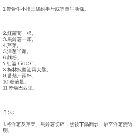
1.帶骨牛小排三條約半斤或等量牛肋條。
2.紅蘿蔔一根。
3.馬鈴薯一顆。
4.芹菜。
5.洋蔥半顆。
6.麵粉。
7.紅酒350C.C.。
8.梅林辣醬油兩大匙。
9.番茄汁兩杯。
10.糖適量。
11.乾燥巴西里。
作法:
1.將洋蔥及芹菜、馬鈴薯切碎，然後下鍋翻炒，炒至洋蔥變透
明。