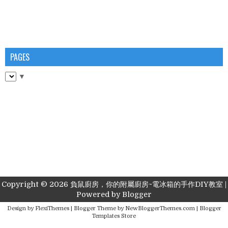
PAGES
▼
Copyright ©
2026
負鼠廚房，你的附屬廚房~電冰箱的手作DIY教室
|
Powered by
Blogger
Design by
FlexiThemes
| Blogger Theme by
NewBloggerThemes.com
|
Blogger
Templates Store