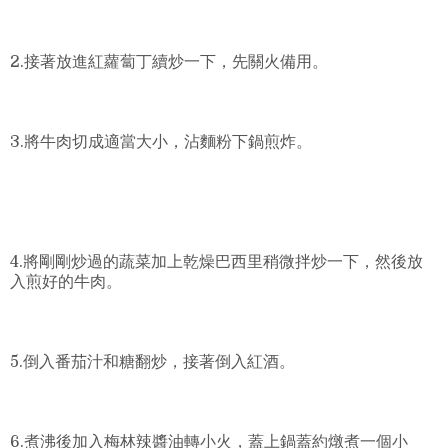
2.接著放進紅蘿蔔丁續炒一下，先關火備用。
3.將牛肉切成適當大小，沾麵粉下鍋煎炸。
4.將剛剛炒過的蔬菜加上乾燥巴西里稍微拌炒一下，然後放
入煎好的牛肉。
5.倒入番茄汁和糖翻炒，接著倒入紅酒。
6.煮沸後加入梅林辣醬油轉小火，蓋上鍋蓋約燉煮一個小