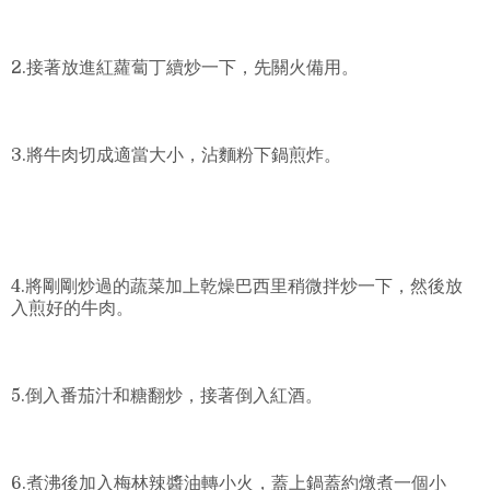
2.接著放進紅蘿蔔丁續炒一下，先關火備用。
3.將牛肉切成適當大小，沾麵粉下鍋煎炸。
4.將剛剛炒過的蔬菜加上乾燥巴西里稍微拌炒一下，然後放
入煎好的牛肉。
5.倒入番茄汁和糖翻炒，接著倒入紅酒。
6.煮沸後加入梅林辣醬油轉小火，蓋上鍋蓋約燉煮一個小