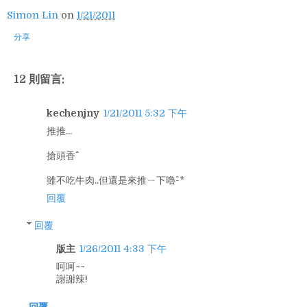
Simon Lin
on
1/21/2011
分享
12 則留言:
kechenjny
1/21/2011 5:32 下午
推推...
搶頭香^^
雖不吃牛肉..但還是來推ㄧ下嚕^-*
回覆
回覆
版主
1/26/2011 4:33 下午
呵呵~~
謝謝辣!
回覆