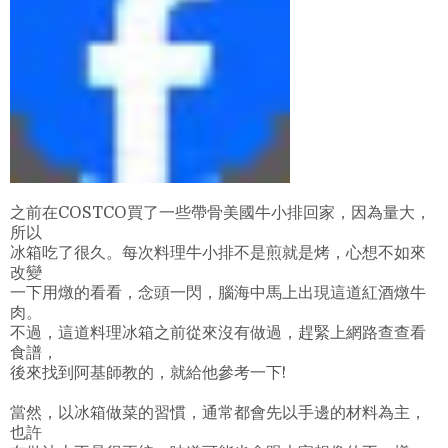
之前在COSTCO買了一些帶骨美國牛小排回家，因為量大，
所以
冰箱吃了很久。每次料理牛小排不是煎就是烤，心想不如來
改變
一下用燉的看看，念頭一閃，腦海中馬上出現這道紅酒燉牛
肉。
不過，這道料理冰箱之前從來沒有做過，趕緊上網路查查看
食譜，
後來找到阿基師教的，就給他參考一下!
當然，以冰箱做菜的習慣，通常都會先以手邊的材料為主，
也許