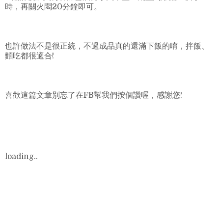
時，再關火悶20分鐘即可。
也許做法不是很正統，不過成品真的還滿下飯的唷，拌飯、
麵吃都很適合!
喜歡這篇文章別忘了在FB幫我們按個讚喔，感謝您!
loading..