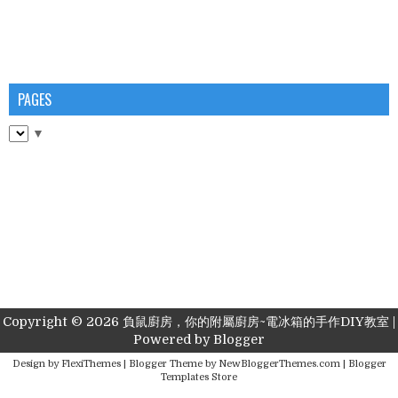
PAGES
▼
Copyright ©
2026
負鼠廚房，你的附屬廚房~電冰箱的手作DIY教室
|
Powered by
Blogger
Design by
FlexiThemes
| Blogger Theme by
NewBloggerThemes.com
|
Blogger
Templates Store