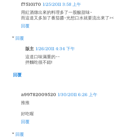
f7510170
1/25/2011 3:58 上午
用紅酒燉出來的料理多了一股酸甜味~
而這道又多加了番茄醬~光想口水就要流出來了><
回覆
回覆
版主
1/26/2011 4:34 下午
這道口味滿重的~~
拌麵吃很不錯!
回覆
a99782009520
1/30/2011 6:26 上午
推推
好吃喔
回覆
回覆