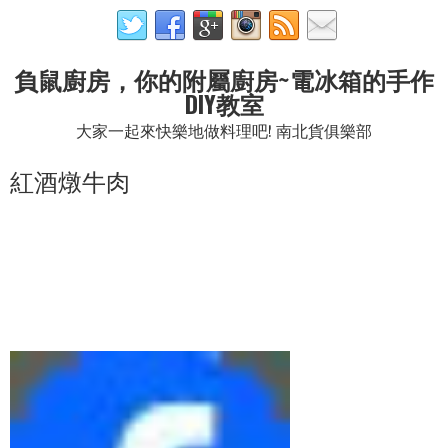
負鼠廚房，你的附屬廚房~電冰箱的手作
DIY教室
大家一起來快樂地做料理吧! 南北貨俱樂部
紅酒燉牛肉