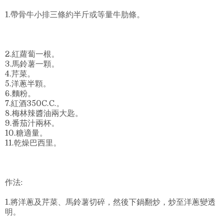
1.帶骨牛小排三條約半斤或等量牛肋條。
2.紅蘿蔔一根。
3.馬鈴薯一顆。
4.芹菜。
5.洋蔥半顆。
6.麵粉。
7.紅酒350C.C.。
8.梅林辣醬油兩大匙。
9.番茄汁兩杯。
10.糖適量。
11.乾燥巴西里。
作法:
1.將洋蔥及芹菜、馬鈴薯切碎，然後下鍋翻炒，炒至洋蔥變透
明。