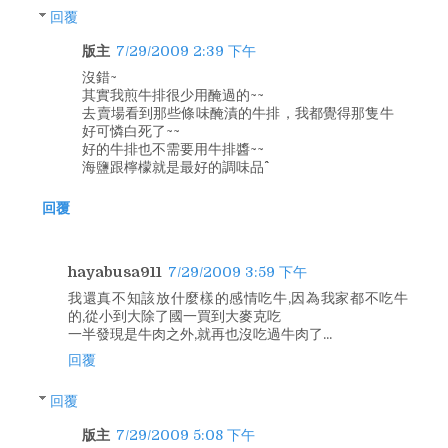
回覆
版主
7/29/2009 2:39 下午
沒錯~
其實我煎牛排很少用醃過的~~
去賣場看到那些條味醃漬的牛排，我都覺得那隻牛
好可憐白死了~~
好的牛排也不需要用牛排醬~~
海鹽跟檸檬就是最好的調味品^^
回覆
hayabusa911
7/29/2009 3:59 下午
我還真不知該放什麼樣的感情吃牛,因為我家都不吃牛
的,從小到大除了國一買到大麥克吃
一半發現是牛肉之外,就再也沒吃過牛肉了...
回覆
回覆
版主
7/29/2009 5:08 下午