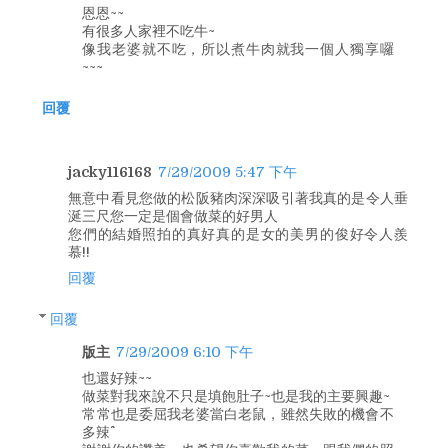
恩恩~~
有很多人家裡不吃牛~
像我老婆就不吃，所以煮牛肉就我一個人獨享囉
~~~
回覆
jacky116168
7/29/2009 5:47 下午
無意中看見您做的松阪豬肉深深吸引著我真的是令人垂
涎三尺您一定是個會做菜的好男人
您們的結婚照拍的真好真的是女的美男的俊好令人羨
慕!!
回覆
回覆
版主
7/29/2009 6:10 下午
也還好辣~~
做菜對我來說不只是填飽肚子~也是我的主要興趣~
常常也是委屈我老婆當白老鼠，雖然失敗的機會不
多辣^^