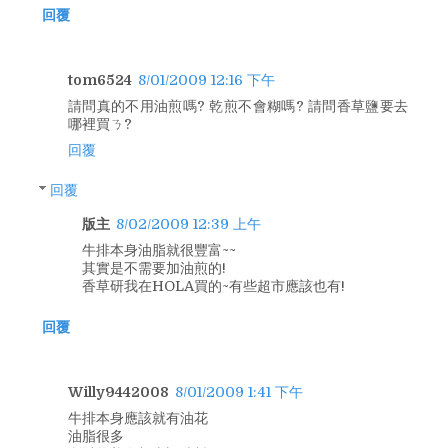
回覆
tom6524
8/01/2009 12:16 下午
請問真的不用油煎嗎? 乾煎不會糊嗎? 請問香草鹽要去
哪裡買ㄋ?
回覆
回覆
版主
8/02/2009 12:39 上午
牛排本身油脂就很豐富~~
其實是不需要加油煎的!
香草研我在HOLA買的~有些超市應該也有!
回覆
Willy9442008
8/01/2009 1:41 下午
牛排本身應該就有油花
油脂很多