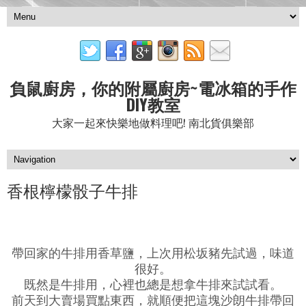
負鼠廚房，你的附屬廚房~電冰箱的手作
DIY教室
大家一起來快樂地做料理吧! 南北貨俱樂部
香根檸檬骰子牛排
帶回家的牛排用香草鹽，上次用松坂豬先試過，味道
很好。
既然是牛排用，心裡也總是想拿牛排來試試看。
前天到大賣場買點東西，就順便把這塊沙朗牛排帶回