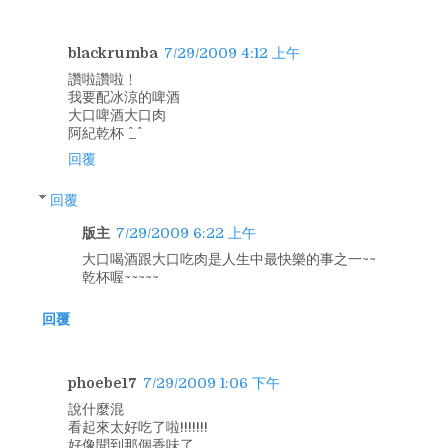
blackrumba
7/29/2009 4:12 上午
讚啦讚啦﹗
我要配冰涼的啤酒
大口啤酒大口肉
阿紀乾杯 ^_^
回覆
回覆
版主
7/29/2009 6:22 上午
大口喝酒跟大口吃肉是人生中最快樂的事之一~~
乾杯喔~~~~~
回覆
phoebe17
7/29/2009 1:06 下午
說什麼混
看起來太好吃了啦!!!!!!!
好像聞到那個香味了