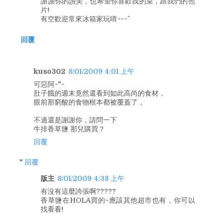
謝謝你的讚美，也希望你喜歡我的菜，跟我們的照
片!
有空歡迎常來冰箱家玩唷~~~^^
回覆
kuso302
8/01/2009 4:01 上午
可惡阿~"~
肚子餓的週末竟然還看到如此高尚的食材，
眼前那窮酸的食物根本都被覆蓋了，
不過還是謝謝你，請問一下
牛排香草鹽 那兒購買？
回覆
回覆
版主
8/01/2009 4:38 上午
有沒有這麼誇張啊?????
香草鹽在HOLA買的~應該其他超市也有，你可以
找看看!