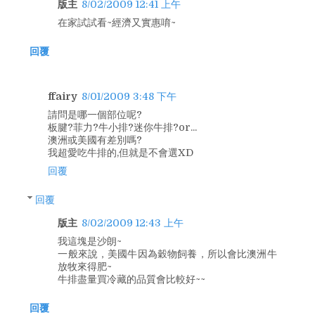
版主
8/02/2009 12:41 上午
在家試試看~經濟又實惠唷~
回覆
ffairy
8/01/2009 3:48 下午
請問是哪一個部位呢?
板腱?菲力?牛小排?迷你牛排?or...
澳洲或美國有差別嗎?
我超愛吃牛排的,但就是不會選XD
回覆
回覆
版主
8/02/2009 12:43 上午
我這塊是沙朗~
一般來說，美國牛因為穀物飼養，所以會比澳洲牛
放牧來得肥~
牛排盡量買冷藏的品質會比較好~~
回覆