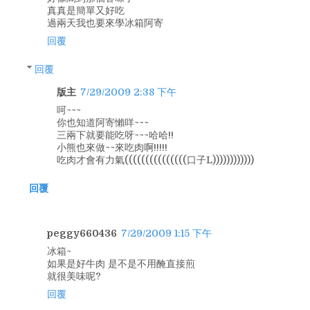
真真是簡單又好吃
過兩天我也要來學冰箱阿寄
回覆
回覆
版主
7/29/2009 2:38 下午
呵~~~
你也知道阿寄懶咩~~~
三兩下就要能吃呀~~~哈哈!!
小熊也來做~~來吃肉啊!!!!!
吃肉才會有力氣(((((((((((((((口子L))))))))))))
回覆
peggy660436
7/29/2009 1:15 下午
冰箱~
如果是好牛肉 是不是不用醃直接煎
就很美味呢?
回覆