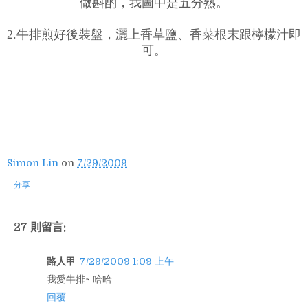
做斟酌，我圖中是五分熟。
2.牛排煎好後裝盤，灑上香草鹽、香菜根末跟檸檬汁即
可。
Simon Lin
on
7/29/2009
分享
27 則留言:
路人甲
7/29/2009 1:09 上午
我愛牛排~ 哈哈
回覆