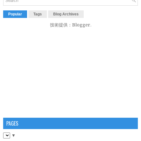
Popular
Tags
Blog Archives
技術提供：
Blogger
.
PAGES
▼