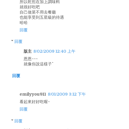
所以乾煎在加上調味料
就很好吃吧
自己做菜不用去餐廳
也能享受到五星級的待遇
哈哈
回覆
回覆
版主
8/02/2009 12:40 上午
恩恩~~~
就像你說這樣子^^
回覆
emilyyou911
8/01/2009 3:12 下午
看起來好好吃喔~
回覆
回覆