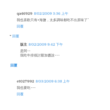
qa46929
8/02/2009 3:36 上午
我也喜歡只有+海鹽，太多調味都吃不出原味了^^
回覆
回覆
版主
8/02/2009 9:42 下午
是阿~~
我吃牛排很討厭加醬說~~~
回覆
et027992
8/03/2009 6:38 上午
我也要吃~~~
回覆