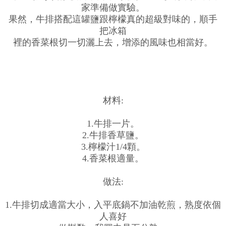
家準備做實驗。
果然，牛排搭配這罐鹽跟檸檬真的超級對味的，順手
把冰箱
裡的香菜根切一切灑上去，增添的風味也相當好。
材料:
1.牛排一片。
2.牛排香草鹽。
3.檸檬汁1/4顆。
4.香菜根適量。
做法:
1.牛排切成適當大小，入平底鍋不加油乾煎，熟度依個
人喜好