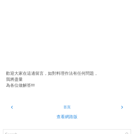
歡迎大家在這邊留言，如對料理作法有任何問題，
我將盡量
為各位做解答!!!
‹
›
首頁
查看網路版