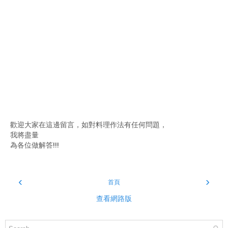
歡迎大家在這邊留言，如對料理作法有任何問題，
我將盡量
為各位做解答!!!
‹
›
首頁
查看網路版