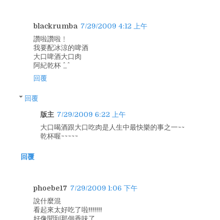
blackrumba
7/29/2009 4:12 上午
讚啦讚啦﹗
我要配冰涼的啤酒
大口啤酒大口肉
阿紀乾杯 ^_^
回覆
回覆
版主
7/29/2009 6:22 上午
大口喝酒跟大口吃肉是人生中最快樂的事之一~~
乾杯喔~~~~~
回覆
phoebe17
7/29/2009 1:06 下午
說什麼混
看起來太好吃了啦!!!!!!!
好像聞到那個香味了