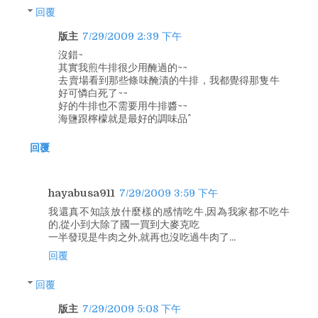
回覆
版主
7/29/2009 2:39 下午
沒錯~
其實我煎牛排很少用醃過的~~
去賣場看到那些條味醃漬的牛排，我都覺得那隻牛
好可憐白死了~~
好的牛排也不需要用牛排醬~~
海鹽跟檸檬就是最好的調味品^^
回覆
hayabusa911
7/29/2009 3:59 下午
我還真不知該放什麼樣的感情吃牛,因為我家都不吃牛
的,從小到大除了國一買到大麥克吃
一半發現是牛肉之外,就再也沒吃過牛肉了...
回覆
回覆
版主
7/29/2009 5:08 下午