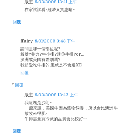
版主
8/02/2009 12:41 上午
在家試試看~經濟又實惠唷~
回覆
ffairy
8/01/2009 3:48 下午
請問是哪一個部位呢?
板腱?菲力?牛小排?迷你牛排?or...
澳洲或美國有差別嗎?
我超愛吃牛排的,但就是不會選XD
回覆
回覆
版主
8/02/2009 12:43 上午
我這塊是沙朗~
一般來說，美國牛因為穀物飼養，所以會比澳洲牛
放牧來得肥~
牛排盡量買冷藏的品質會比較好~~
回覆