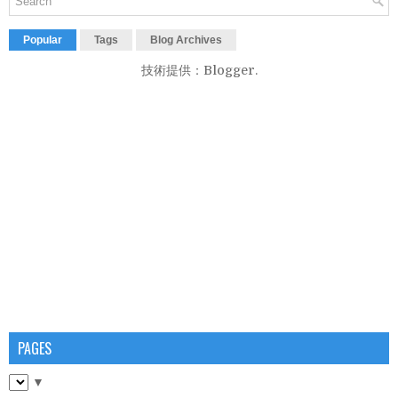
Popular
Tags
Blog Archives
技術提供：
Blogger
.
PAGES
▼