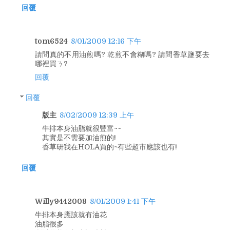
回覆
tom6524
8/01/2009 12:16 下午
請問真的不用油煎嗎? 乾煎不會糊嗎? 請問香草鹽要去
哪裡買ㄋ?
回覆
回覆
版主
8/02/2009 12:39 上午
牛排本身油脂就很豐富~~
其實是不需要加油煎的!
香草研我在HOLA買的~有些超市應該也有!
回覆
Willy9442008
8/01/2009 1:41 下午
牛排本身應該就有油花
油脂很多