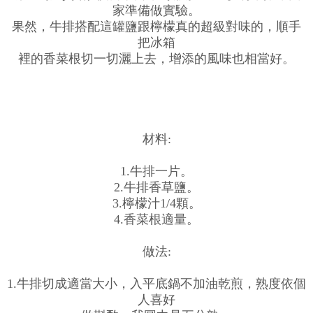
家準備做實驗。
果然，牛排搭配這罐鹽跟檸檬真的超級對味的，順手
把冰箱
裡的香菜根切一切灑上去，增添的風味也相當好。
材料:
1.牛排一片。
2.牛排香草鹽。
3.檸檬汁1/4顆。
4.香菜根適量。
做法:
1.牛排切成適當大小，入平底鍋不加油乾煎，熟度依個
人喜好