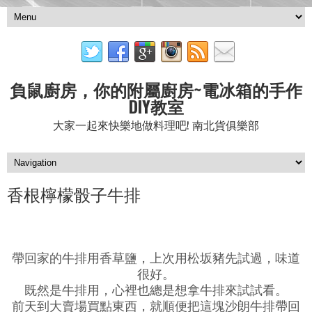
負鼠廚房，你的附屬廚房~電冰箱的手作
DIY教室
大家一起來快樂地做料理吧! 南北貨俱樂部
香根檸檬骰子牛排
帶回家的牛排用香草鹽，上次用松坂豬先試過，味道
很好。
既然是牛排用，心裡也總是想拿牛排來試試看。
前天到大賣場買點東西，就順便把這塊沙朗牛排帶回