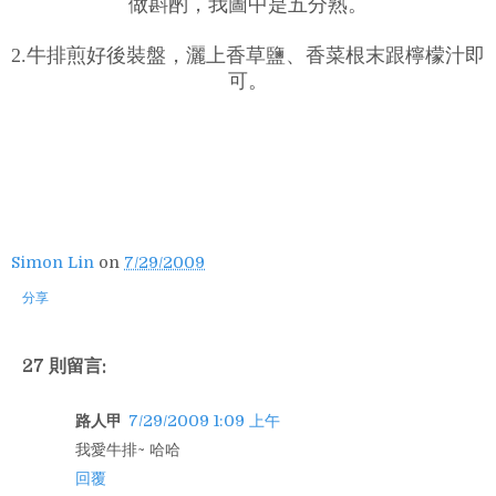
做斟酌，我圖中是五分熟。
2.牛排煎好後裝盤，灑上香草鹽、香菜根末跟檸檬汁即
可。
Simon Lin
on
7/29/2009
分享
27 則留言:
路人甲
7/29/2009 1:09 上午
我愛牛排~ 哈哈
回覆