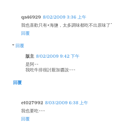
qa46929
8/02/2009 3:36 上午
我也喜歡只有+海鹽，太多調味都吃不出原味了^^
回覆
回覆
版主
8/02/2009 9:42 下午
是阿~~
我吃牛排很討厭加醬說~~~
回覆
et027992
8/03/2009 6:38 上午
我也要吃~~~
回覆