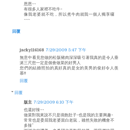
恩恩~~
有很多人家裡不吃牛~
像我老婆就不吃，所以煮牛肉就我一個人獨享囉
~~~
回覆
jacky116168
7/29/2009 5:47 下午
無意中看見您做的松阪豬肉深深吸引著我真的是令人垂
涎三尺您一定是個會做菜的好男人
您們的結婚照拍的真好真的是女的美男的俊好令人羨
慕!!
回覆
回覆
版主
7/29/2009 6:10 下午
也還好辣~~
做菜對我來說不只是填飽肚子~也是我的主要興趣~
常常也是委屈我老婆當白老鼠，雖然失敗的機會不
多辣^^