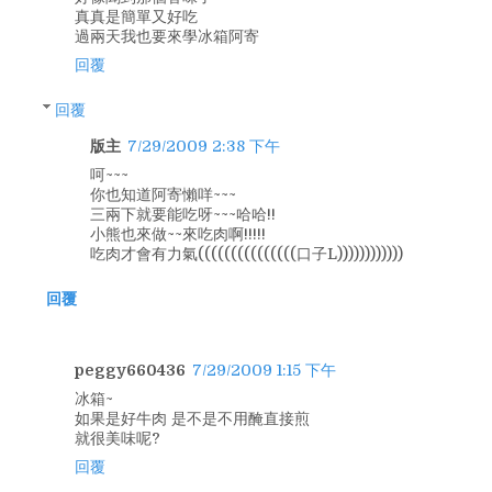
真真是簡單又好吃
過兩天我也要來學冰箱阿寄
回覆
回覆
版主
7/29/2009 2:38 下午
呵~~~
你也知道阿寄懶咩~~~
三兩下就要能吃呀~~~哈哈!!
小熊也來做~~來吃肉啊!!!!!
吃肉才會有力氣(((((((((((((((口子L))))))))))))
回覆
peggy660436
7/29/2009 1:15 下午
冰箱~
如果是好牛肉 是不是不用醃直接煎
就很美味呢?
回覆