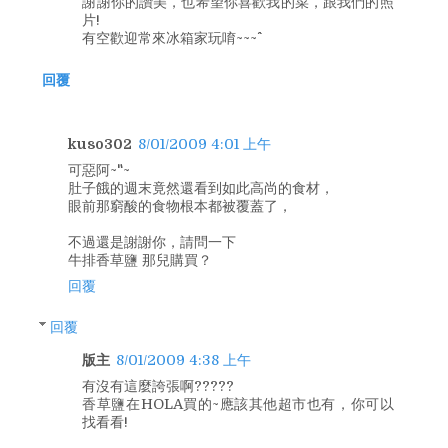
謝謝你的讚美，也希望你喜歡我的菜，跟我們的照
片!
有空歡迎常來冰箱家玩唷~~~^^
回覆
kuso302
8/01/2009 4:01 上午
可惡阿~"~
肚子餓的週末竟然還看到如此高尚的食材，
眼前那窮酸的食物根本都被覆蓋了，
不過還是謝謝你，請問一下
牛排香草鹽 那兒購買？
回覆
回覆
版主
8/01/2009 4:38 上午
有沒有這麼誇張啊?????
香草鹽在HOLA買的~應該其他超市也有，你可以
找看看!