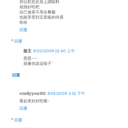
所以乾煎在加上調味料
就很好吃吧
自己做菜不用去餐廳
也能享受到五星級的待遇
哈哈
回覆
回覆
版主
8/02/2009 12:40 上午
恩恩~~~
就像你說這樣子^^
回覆
emilyyou911
8/01/2009 3:12 下午
看起來好好吃喔~
回覆
回覆