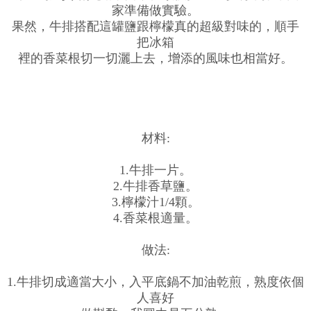
家準備做實驗。
果然，牛排搭配這罐鹽跟檸檬真的超級對味的，順手
把冰箱
裡的香菜根切一切灑上去，增添的風味也相當好。
材料:
1.牛排一片。
2.牛排香草鹽。
3.檸檬汁1/4顆。
4.香菜根適量。
做法:
1.牛排切成適當大小，入平底鍋不加油乾煎，熟度依個
人喜好