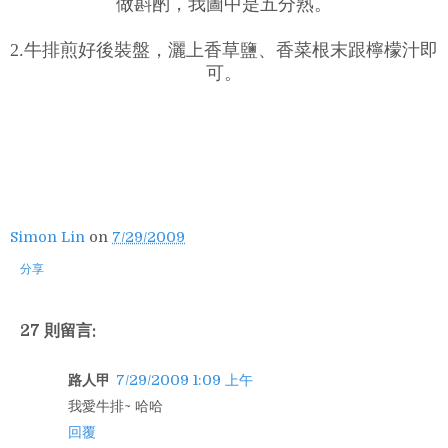
做斟酌，我圖中是五分熟。
2.牛排煎好後裝盤，灑上香草鹽、香菜根末跟檸檬汁即
可。
Simon Lin
on
7/29/2009
分享
27 則留言:
路人甲
7/29/2009 1:09 上午
我愛牛排~ 哈哈
回覆