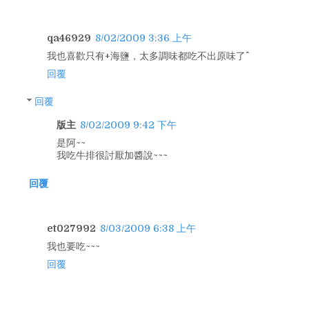
qa46929
8/02/2009 3:36 上午
我也喜歡只有+海鹽，太多調味都吃不出原味了^^
回覆
回覆
版主
8/02/2009 9:42 下午
是阿~~
我吃牛排很討厭加醬說~~~
回覆
et027992
8/03/2009 6:38 上午
我也要吃~~~
回覆