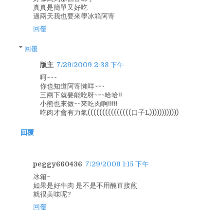
真真是簡單又好吃
過兩天我也要來學冰箱阿寄
回覆
回覆
版主
7/29/2009 2:38 下午
呵~~~
你也知道阿寄懶咩~~~
三兩下就要能吃呀~~~哈哈!!
小熊也來做~~來吃肉啊!!!!!
吃肉才會有力氣(((((((((((((((口子L))))))))))))
回覆
peggy660436
7/29/2009 1:15 下午
冰箱~
如果是好牛肉 是不是不用醃直接煎
就很美味呢?
回覆