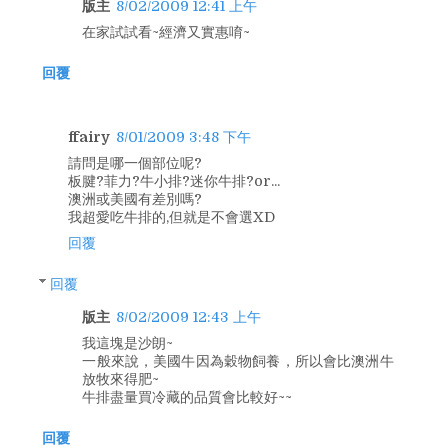
版主
8/02/2009 12:41 上午
在家試試看~經濟又實惠唷~
回覆
ffairy
8/01/2009 3:48 下午
請問是哪一個部位呢?
板腱?菲力?牛小排?迷你牛排?or...
澳洲或美國有差別嗎?
我超愛吃牛排的,但就是不會選XD
回覆
回覆
版主
8/02/2009 12:43 上午
我這塊是沙朗~
一般來說，美國牛因為穀物飼養，所以會比澳洲牛
放牧來得肥~
牛排盡量買冷藏的品質會比較好~~
回覆