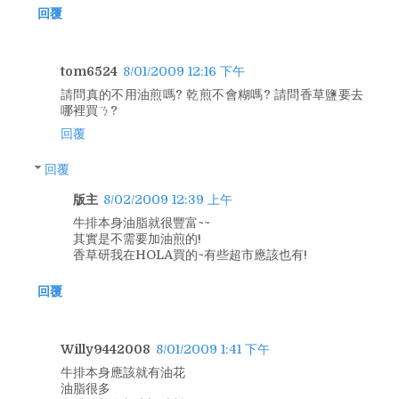
回覆
tom6524
8/01/2009 12:16 下午
請問真的不用油煎嗎? 乾煎不會糊嗎? 請問香草鹽要去
哪裡買ㄋ?
回覆
回覆
版主
8/02/2009 12:39 上午
牛排本身油脂就很豐富~~
其實是不需要加油煎的!
香草研我在HOLA買的~有些超市應該也有!
回覆
Willy9442008
8/01/2009 1:41 下午
牛排本身應該就有油花
油脂很多