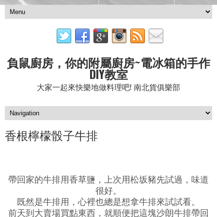
負鼠廚房，你的附屬廚房~電冰箱的手作
DIY教室
大家一起來快樂地做料理吧! 南北貨俱樂部
香根檸檬骰子牛排
帶回家的牛排用香草鹽，上次用松坂豬先試過，味道
很好。
既然是牛排用，心裡也總是想拿牛排來試試看。
前天到大賣場買點東西，就順便把這塊沙朗牛排帶回