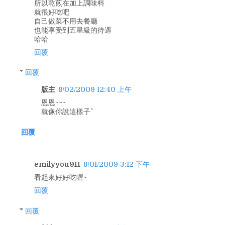
所以乾煎在加上調味料
就很好吃吧
自己做菜不用去餐廳
也能享受到五星級的待遇
哈哈
回覆
回覆
版主
8/02/2009 12:40 上午
恩恩~~~
就像你說這樣子^^
回覆
emilyyou911
8/01/2009 3:12 下午
看起來好好吃喔~
回覆
回覆