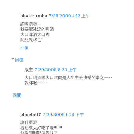
blackrumba
7/29/2009 4:12 上午
讚啦讚啦﹗
我要配冰涼的啤酒
大口啤酒大口肉
阿紀乾杯 ^_^
回覆
回覆
版主
7/29/2009 6:22 上午
大口喝酒跟大口吃肉是人生中最快樂的事之一~~
乾杯喔~~~~~
回覆
phoebe17
7/29/2009 1:06 下午
說什麼混
看起來太好吃了啦!!!!!!!
好像聞到那個香味了