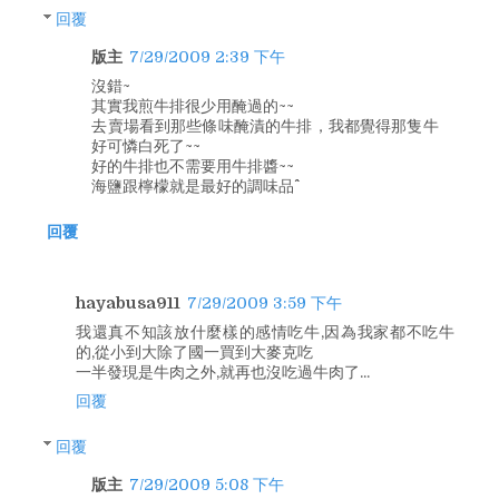
回覆
版主
7/29/2009 2:39 下午
沒錯~
其實我煎牛排很少用醃過的~~
去賣場看到那些條味醃漬的牛排，我都覺得那隻牛
好可憐白死了~~
好的牛排也不需要用牛排醬~~
海鹽跟檸檬就是最好的調味品^^
回覆
hayabusa911
7/29/2009 3:59 下午
我還真不知該放什麼樣的感情吃牛,因為我家都不吃牛
的,從小到大除了國一買到大麥克吃
一半發現是牛肉之外,就再也沒吃過牛肉了...
回覆
回覆
版主
7/29/2009 5:08 下午