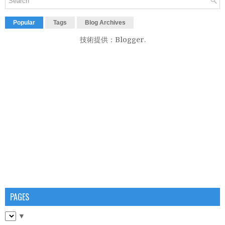
Popular
Tags
Blog Archives
技術提供：
Blogger
.
PAGES
▼