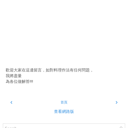
歡迎大家在這邊留言，如對料理作法有任何問題，
我將盡量
為各位做解答!!!
‹
›
首頁
查看網路版