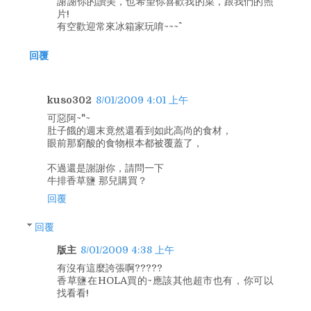
謝謝你的讚美，也希望你喜歡我的菜，跟我們的照
片!
有空歡迎常來冰箱家玩唷~~~^^
回覆
kuso302
8/01/2009 4:01 上午
可惡阿~"~
肚子餓的週末竟然還看到如此高尚的食材，
眼前那窮酸的食物根本都被覆蓋了，
不過還是謝謝你，請問一下
牛排香草鹽 那兒購買？
回覆
回覆
版主
8/01/2009 4:38 上午
有沒有這麼誇張啊?????
香草鹽在HOLA買的~應該其他超市也有，你可以
找看看!