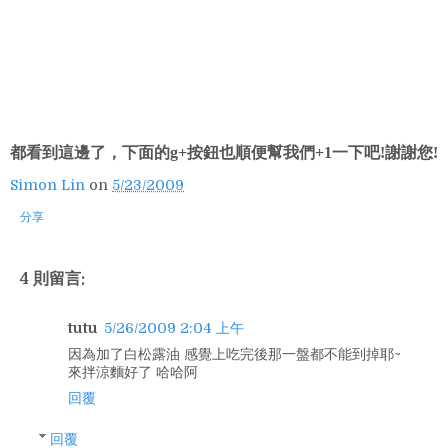
都看到這邊了，下面的g+按鈕也順便幫我們+1一下吧!謝謝您!
Simon Lin
on
5/23/2009
分享
4 則留言:
tutu
5/26/2009 2:04 上午
因為加了白松露油 感覺上吃完後那一盤都不能到掉耶~
來拌涼麵好了 哈哈阿
回覆
回覆