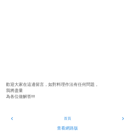
歡迎大家在這邊留言，如對料理作法有任何問題，
我將盡量
為各位做解答!!!
‹
›
首頁
查看網路版