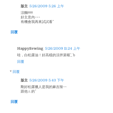
版主
5/26/2009 5:26 上午
涼麵!!!!!
好主意內~~~
有機會我再來試試看^^
回覆
HappySewing
5/26/2009 11:24 上午
哇，白松露油！好高檔的涼拌菜喔^_^ｂ
回覆
回覆
版主
5/26/2009 5:43 下午
剛好松露獵人是我的麻吉辣~~
跟他ㄠ的^^
回覆