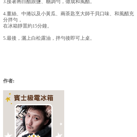
3.接著將白醋跟鹽、糖調勻，做成和風醋。
4.薑絲、中捲以及小黃瓜、兩茶匙烹大師干貝口味、和風醋充
分拌勻，
在冰箱靜置約15分鐘。
5.最後，灑上白松露油，拌勻後即可上桌。
作者: