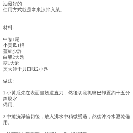
油最好的
使用方式就是拿來涼拌入菜。
材料:
中卷1尾
小黃瓜1根
薑絲少許
白醋2大匙
糖1大匙
烹大師干貝口味2小匙
做法:
1.小黃瓜先在表面畫幾道直刀，然後切段抓鹽巴靜置約十五分
鐘脫水
備用。
2.中捲洗淨輪切後，放入沸水中稍微燙過，然後沖冷水瀝乾備
用。