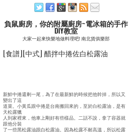
負鼠廚房，你的附屬廚房~電冰箱的手作
DIY教室
大家一起來快樂地做料理吧! 南北貨俱樂部
[食譜][中式] 醋拌中捲佐白松露油
新鮮中捲還剩一尾，為了在最新鮮的時候把他幹掉，所以又
變出了這
道菜。小黃瓜跟中捲是台南搬回來的，至於白松露油，是有
天松露獵
人到家裡來，他車上剛好有些樣品。二話不說，拿了容器就
跟他分裝
了一些黑松露油跟白松露油。因為松露不耐高溫，所以松露