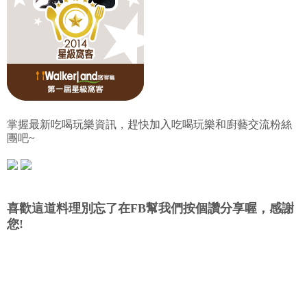
掌握最新吃喝玩樂資訊，趕快加入吃喝玩樂和廚藝交流粉絲
團吧~
喜歡這道料理別忘了在FB幫我們按個讚分享喔，感謝
您!