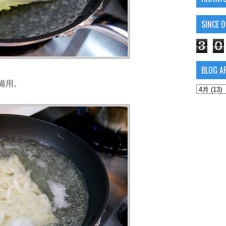
SINCE 
3
0
BLOG A
備用。