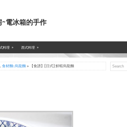
房~電冰箱的手作
»
»
式料理
西式料理
,
食材麵::烏龍麵
» 【食譜】[日式] 鮮蝦烏龍麵