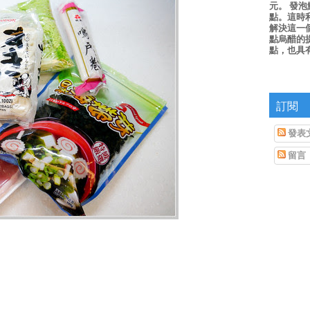
元。 發
點。這時
解決這一
點烏醋的
點，也具
訂閱
發表
留言