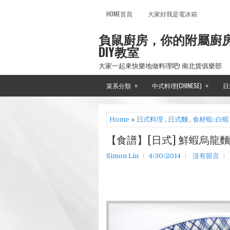
HOME首頁
大家好我是電冰箱
負鼠廚房，你的附屬廚
DIY教室
大家一起來快樂地做料理吧! 南北貨俱樂部
»
»
菜系分類
中式料理(CHINESE)
日
Home
»
日式料理
,
日式麵
,
食材蝦::白蝦
【食譜】[日式] 鮮蝦烏龍麵
Simon Lin
4/30/2014
沒有留言