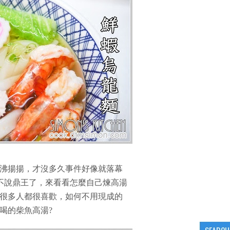
沸揚揚，才沒多久事件好像就落幕
不說鼎王了，來看看怎麼自己煉高湯
很多人都很喜歡，如何不用現成的
喝的柴魚高湯?