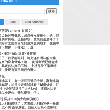
 THIS BLOG
r
Tags
Blog Archives
煎蛋(YAHOO首頁文)
自己種的有機蔥，雖然每根短短小小的，但
真的有夠香。這種好物，拿來煎蛋最棒了！
剛好有之前買回來的澎湖金鉤蝦米，在腦中
（想像一下味道），感...
飯+滷蛋+滷油豆腐+燙青菜
日子，如果能吃到一碗充滿台灣味的肉燥
真的沒有遺憾了唷~~~ 肉燥飯我已經煮過
，其實作法真的不難。 上禮拜天下飛機時
，發現有賣跟我們台灣...
炒飯
拜地基主，有一些拜拜過的冷飯，翻翻冰箱
跟鹹蛋，於是決定來試試看「鹹蛋炒飯」好
 以往炒飯我都是用大火快炒，這種炒法必
以免燒焦。雖然很香，但...
西式] 洋菇牛肉義大利麵(罐頭)
義大利麵來吃了，其實義大利麵算是一種速
，也不失 豪華感喔。我個人因為不喜歡吃