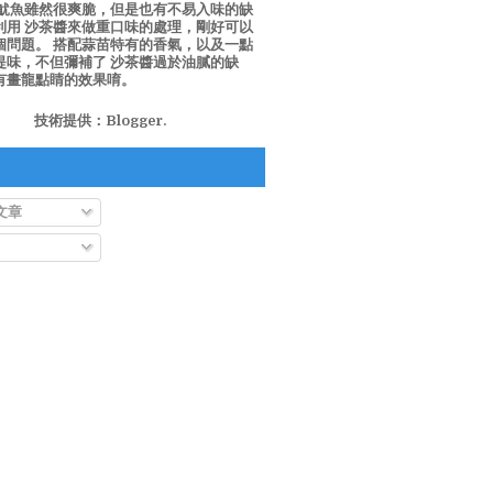
泡魷魚雖然很爽脆，但是也有不易入味的缺
利用 沙茶醬來做重口味的處理，剛好可以
個問題。 搭配蒜苗特有的香氣，以及一點
提味，不但彌補了 沙茶醬過於油膩的缺
有畫龍點睛的效果唷。
技術提供：
Blogger
.
文章