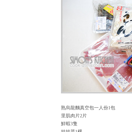
熟烏龍麵真空包一人份1包
里肌肉片2片
鮮蝦3隻
娃娃菜1棵