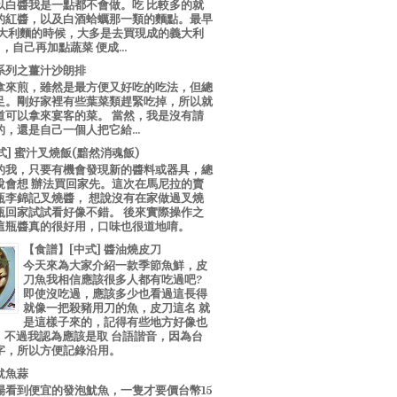
以白醬我是一點都不會做。吃 比較多的就
的紅醬，以及白酒蛤蠣那一類的麵點。最早
義大利麵的時候，大多是去買現成的義大利
E，自己再加點蔬菜 便成...
系列之薑汁沙朗排
拿來煎，雖然是最方便又好吃的吃法，但總
足。剛好家裡有些葉菜類趕緊吃掉，所以就
道可以拿來宴客的菜。 當然，我是沒有請
，還是自己一個人把它給...
中式] 蜜汁叉燒飯(黯然消魂飯)
的我，只要有機會發現新的醬料或器具，總
說會想 辦法買回家先。這次在馬尼拉的賣
瓶李錦記叉燒醬， 想說沒有在家做過叉燒
瓶回家試試看好像不錯。 後來實際操作之
這瓶醬真的很好用，口味也很道地唷。
【食譜】[中式] 醬油燒皮刀
今天來為大家介紹一款季節魚鮮，皮
刀魚我相信應該很多人都有吃過吧?
即使沒吃過，應該多少也看過這長得
就像一把殺豬用刀的魚，皮刀這名 就
是這樣子來的，記得有些地方好像也
"，不過我認為應該是取 台語諧音，因為台
字，所以方便記錄沿用。
魷魚蒜
場看到便宜的發泡魷魚，一隻才要價台幣15