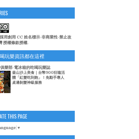
RIES
係採用
創用 CC 姓名標示-非商業性-禁止改
台灣 授權條款
授權.
喝玩樂資訊都在這裡
俱樂部-電冰箱的吃喝玩樂誌
釜山沙上美食｜台幣900狂嗑活
體「紅蟹吃到飽」！免動手專人
桌邊剝蟹神級服務
ATE THIS PAGE
Language
▼