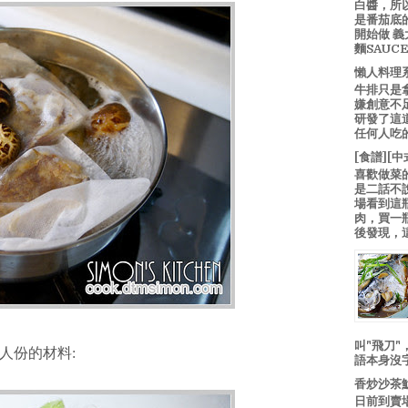
白醬，所
是番茄底
開始做 
麵SAUC
懶人料理
牛排只是
嫌創意不
研發了這
任何人吃的
[食譜][
喜歡做菜
是二話不
場看到這
肉，買一
後發現，
叫"飛刀
人份的材料:
語本身沒
香炒沙茶
日前到賣