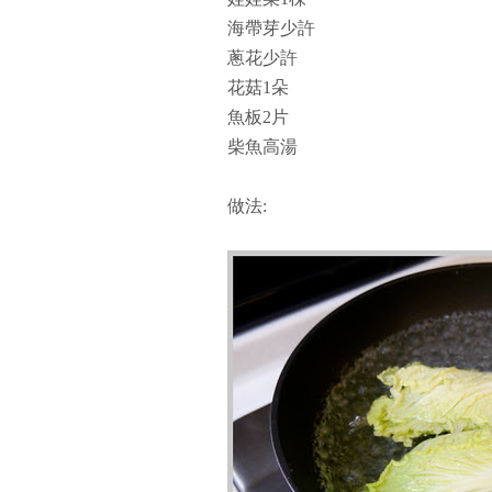
海帶芽少許
蔥花少許
花菇1朵
魚板2片
柴魚高湯
做法: