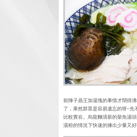
前陣子鼎王加湯塊的事情才鬧得沸
了，果然群眾是容易遺忘的呀~先
比較實在。烏龍麵清新的柴魚湯頭
湯粉的情況下快速的煉出少量又好