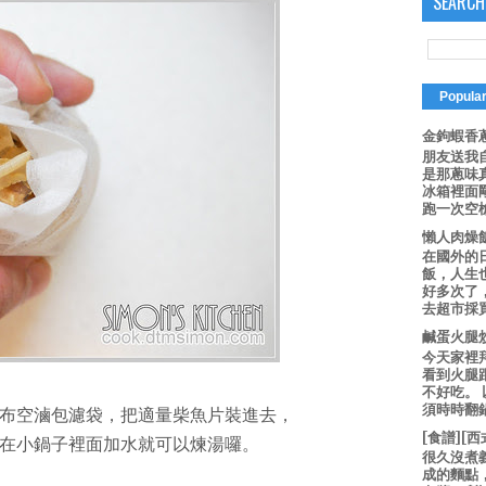
SEARCH
Popula
金鉤蝦香蔥
朋友送我
是那蔥味
冰箱裡面
跑一次空槍
懶人肉燥
在國外的
飯，人生也
好多次了
去超市採買
鹹蛋火腿
今天家裡
看到火腿
不好吃。
須時時翻鍋
布空滷包濾袋，把適量柴魚片裝進去，
[食譜][
在小鍋子裡面加水就可以煉湯囉。
很久沒煮
成的麵點