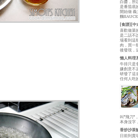
白醬，所
是番茄底
開始做 
麵SAUC
[食譜][
喜歡做菜
是二話不
場看到這
肉，買一
後發現，
懶人料理
牛排只是
嫌創意不
研發了這
任何人吃的
叫"飛刀
本身沒字
香炒沙茶
日前到賣