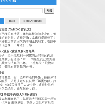
 THIS BLOG
r
Tags
Blog Archives
煎蛋(YAHOO首頁文)
自己種的有機蔥，雖然每根短短小小的，但
真的有夠香。這種好物，拿來煎蛋最棒了！
剛好有之前買回來的澎湖金鉤蝦米，在腦中
（想像一下味道），感...
飯+滷蛋+滷油豆腐+燙青菜
日子，如果能吃到一碗充滿台灣味的肉燥
真的沒有遺憾了唷~~~ 肉燥飯我已經煮過
，其實作法真的不難。 上禮拜天下飛機時
，發現有賣跟我們台灣...
炒飯
拜地基主，有一些拜拜過的冷飯，翻翻冰箱
跟鹹蛋，於是決定來試試看「鹹蛋炒飯」好
 以往炒飯我都是用大火快炒，這種炒法必
以免燒焦。雖然很香，但...
西式] 洋菇牛肉義大利麵(罐頭)
義大利麵來吃了，其實義大利麵算是一種速
，也不失 豪華感喔。我個人因為不喜歡吃