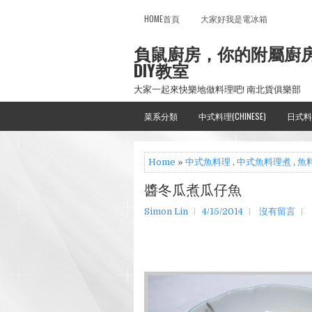
HOME首頁
大家好我是電冰箱
負鼠廚房，你的附屬廚
DIY教室
大家一起來快樂地做料理吧! 南北貨俱樂部
菜系分類
中式料理(CHINESE)
日式料
Home
»
中式魚料理
,
中式魚料理煮
,
魚
醬冬瓜煮瓜仔魚
Simon Lin
4/15/2014
沒有留言