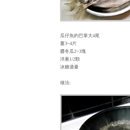
瓜仔魚約巴掌大4尾
薑3~4片
醬冬瓜2~3塊
洋蔥1/2顆
冰糖適量
做法: