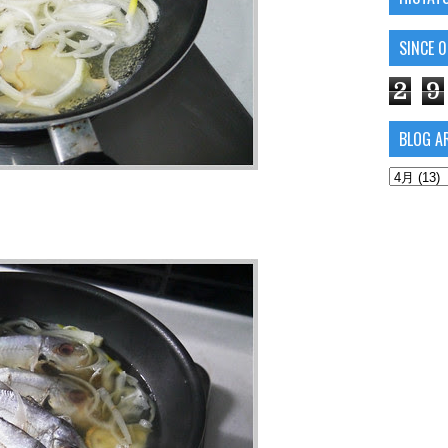
SINCE 
2
9
BLOG A