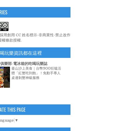
RIES
係採用
創用 CC 姓名標示-非商業性-禁止改作
 授權條款
授權.
喝玩樂資訊都在這裡
俱樂部-電冰箱的吃喝玩樂誌
釜山沙上美食｜台幣900狂嗑活
體「紅蟹吃到飽」！免動手專人
桌邊剝蟹神級服務
ATE THIS PAGE
anguage
▼