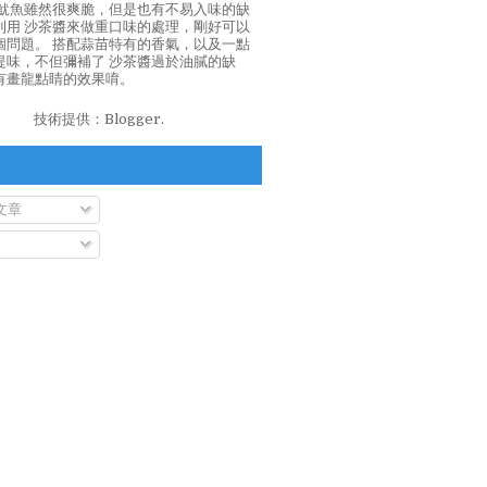
泡魷魚雖然很爽脆，但是也有不易入味的缺
利用 沙茶醬來做重口味的處理，剛好可以
個問題。 搭配蒜苗特有的香氣，以及一點
提味，不但彌補了 沙茶醬過於油膩的缺
有畫龍點睛的效果唷。
技術提供：
Blogger
.
文章