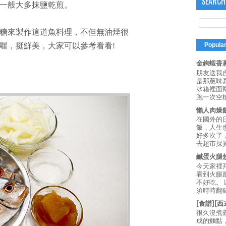
SEARCH
一般大多抹鹽乾煎。
糖來製作這道魚料理，不但無油煙很
喔，挺鮮美，大家可以參考看看!
Popula
金鉤蝦香蔥
朋友送我
是那蔥味
冰箱裡面
跑一次空槍
懶人肉燥
在國外的
飯，人生也
好多次了
去超市採買
鹹蛋火腿
今天家裡
看到火腿
不好吃。
須時時翻鍋
[食譜][
很久沒煮
成的麵點