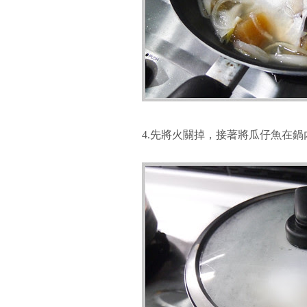
4.先將火關掉，接著將瓜仔魚在鍋