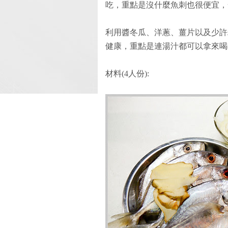
吃，重點是沒什麼魚刺也很便宜，
利用醬冬瓜、洋蔥、薑片以及少許
健康，重點是連湯汁都可以拿來喝
材料(4人份):