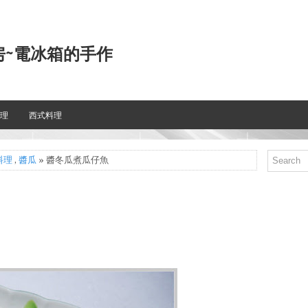
房~電冰箱的手作
理
西式料理
料理
,
醬瓜
» 醬冬瓜煮瓜仔魚