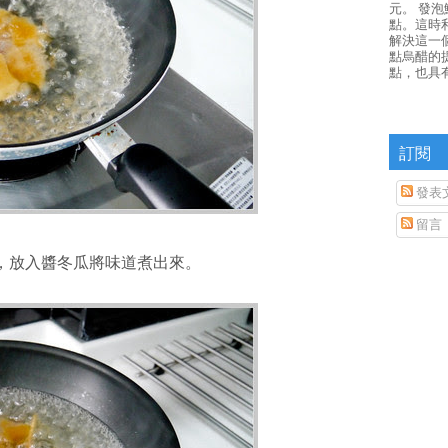
元。 發
點。這時
解決這一
點烏醋的
點，也具
訂閱
發表
留言
沸後，放入醬冬瓜將味道煮出來。