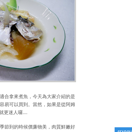
適合拿來煮魚，今天為大家介紹的是
容易可以買到。當然，如果是從阿姆
迷人囉....
季節到的時候價廉物美，肉質鮮嫩好