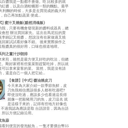
以白醬我是一點都不會做。吃 比較多的就
的紅醬，以及白酒蛤蠣那一類的麵點。最早
義大利麵的時候，大多是去買現成的義大利
E，自己再加點蔬菜 便成...
中式] 蜜汁叉燒飯(黯然消魂飯)
的我，只要有機會發現新的醬料或器具，總
說會想 辦法買回家先。這次在馬尼拉的賣
瓶李錦記叉燒醬， 想說沒有在家做過叉燒
瓶回家試試看好像不錯。 後來實際操作之
這瓶醬真的很好用，口味也很道地唷。
系列之薑汁沙朗排
拿來煎，雖然是最方便又好吃的吃法，但總
足。剛好家裡有些葉菜類趕緊吃掉，所以就
道可以拿來宴客的菜。 當然，我是沒有請
，還是自己一個人把它給...
【食譜】[中式] 醬油燒皮刀
今天來為大家介紹一款季節魚鮮，皮
刀魚我相信應該很多人都有吃過吧?
即使沒吃過，應該多少也看過這長得
就像一把殺豬用刀的魚，皮刀這名 就
是這樣子來的，記得有些地方好像也
"，不過我認為應該是取 台語諧音，因為台語
，所以方便記錄沿用。
魷魚蒜
場看到便宜的發泡魷魚，一隻才要價台幣15