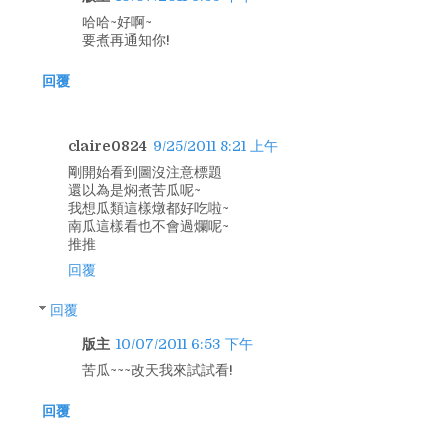
哈哈~好啊~
要煮再通知你!
回覆
claire0824
9/25/2011 8:21 上午
剛開始看到圖沒注意標題
還以為是焖煮苦瓜呢~
我想瓜類這樣燉都好吃啦~
南瓜這樣看也不會過爛呢~
推推
回覆
回覆
版主
10/07/2011 6:53 下午
苦瓜~~~改天我來試試看!
回覆