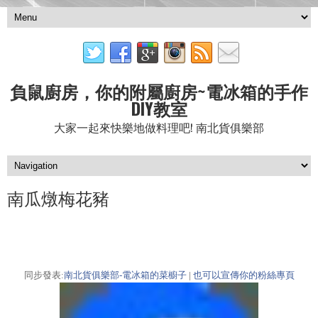
負鼠廚房，你的附屬廚房~電冰箱的手作
DIY教室
大家一起來快樂地做料理吧! 南北貨俱樂部
南瓜燉梅花豬
同步發表:
南北貨俱樂部-電冰箱的菜櫥子
|
也可以宣傳你的粉絲專頁