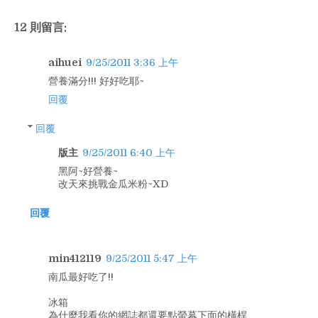
12 則留言:
aihuei
9/25/2011 3:36 上午
營養滿分!!! 好好吃耶~
回覆
回覆
版主
9/25/2011 6:40 上午
黑阿~好營養~
改天來挑戰金瓜米粉~XD
回覆
min412119
9/25/2011 5:47 上午
南瓜最好吃了!!
冰箱
為什麼我看你的網誌都還要點螢幕下面的橫桿