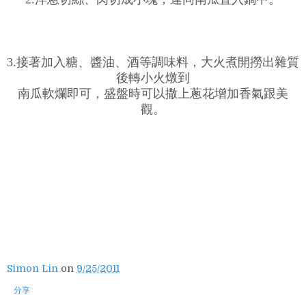
3.接著加入糖、醬油、酒等調味料，大火煮開撈出雜質
後轉小火燉到
南瓜軟爛即可，盛盤時可以撒上蔥花增加香氣跟美
觀。
Simon Lin
on
9/25/2011
分享