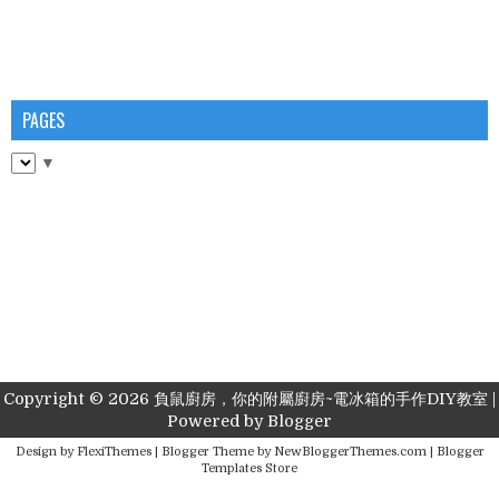
PAGES
▼
Copyright ©
2026
負鼠廚房，你的附屬廚房~電冰箱的手作DIY教室
|
Powered by
Blogger
Design by
FlexiThemes
| Blogger Theme by
NewBloggerThemes.com
|
Blogger
Templates Store