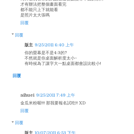
才有辦法把整個畫面看完
都不能只上下就能看
是照片太大張嗎
回覆
回覆
版主
9/25/2011 6:40 上午
你的螢幕是不是4:3的?
不然就是你桌面解析度太小~
有時候為了讓字大一點桌面都會設比較小!
回覆
aihuei
9/25/2011 7:49 上午
金瓜米粉喔!!! 那我要報名試吃!! XD
回覆
回覆
版主
10/07/2011 6:53 下午