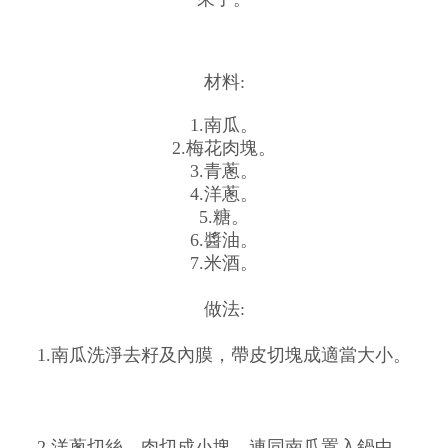
材料:
1.南瓜。
2.梅花肉塊。
3.青蔥。
4.洋蔥。
5.糖。
6.醬油。
7.米酒。
做法:
1.南瓜洗淨去籽及內膜，帶皮切塊成適當大小。
2.洋蔥切絲、肉切成小塊，連同南瓜置入鍋中。