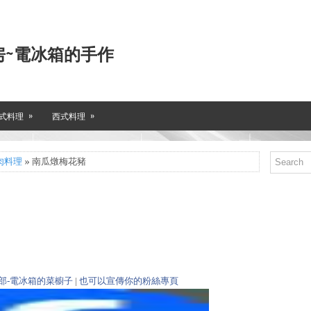
房~電冰箱的手作
»
»
式料理
西式料理
肉料理
» 南瓜燉梅花豬
部-電冰箱的菜櫥子
|
也可以宣傳你的粉絲專頁