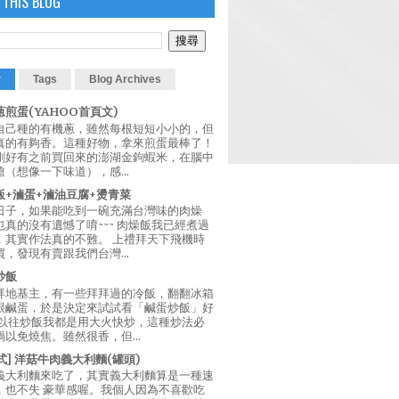
 THIS BLOG
r
Tags
Blog Archives
煎蛋(YAHOO首頁文)
自己種的有機蔥，雖然每根短短小小的，但
真的有夠香。這種好物，拿來煎蛋最棒了！
剛好有之前買回來的澎湖金鉤蝦米，在腦中
（想像一下味道），感...
飯+滷蛋+滷油豆腐+燙青菜
日子，如果能吃到一碗充滿台灣味的肉燥
真的沒有遺憾了唷~~~ 肉燥飯我已經煮過
，其實作法真的不難。 上禮拜天下飛機時
，發現有賣跟我們台灣...
炒飯
拜地基主，有一些拜拜過的冷飯，翻翻冰箱
跟鹹蛋，於是決定來試試看「鹹蛋炒飯」好
 以往炒飯我都是用大火快炒，這種炒法必
以免燒焦。雖然很香，但...
西式] 洋菇牛肉義大利麵(罐頭)
義大利麵來吃了，其實義大利麵算是一種速
，也不失 豪華感喔。我個人因為不喜歡吃