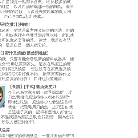
以白醬我是一點都不會做。吃 比較多的就
的紅醬，以及白酒蛤蠣那一類的麵點。最早
義大利麵的時候，大多是去買現成的義大利
E，自己再加點蔬菜 便成...
系列之薑汁沙朗排
拿來煎，雖然是最方便又好吃的吃法，但總
足。剛好家裡有些葉菜類趕緊吃掉，所以就
道可以拿來宴客的菜。 當然，我是沒有請
，還是自己一個人把它給...
中式] 蜜汁叉燒飯(黯然消魂飯)
的我，只要有機會發現新的醬料或器具，總
說會想 辦法買回家先。這次在馬尼拉的賣
瓶李錦記叉燒醬， 想說沒有在家做過叉燒
瓶回家試試看好像不錯。 後來實際操作之
這瓶醬真的很好用，口味也很道地唷。
【食譜】[中式] 醬油燒皮刀
今天來為大家介紹一款季節魚鮮，皮
刀魚我相信應該很多人都有吃過吧?
即使沒吃過，應該多少也看過這長得
就像一把殺豬用刀的魚，皮刀這名 就
是這樣子來的，記得有些地方好像也
"，不過我認為應該是取 台語諧音，因為台語
，所以方便記錄沿用。
魷魚蒜
場看到便宜的發泡魷魚，一隻才要價台幣15