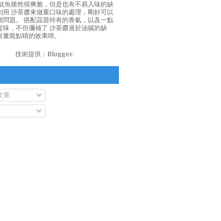
泡魷魚雖然很爽脆，但是也有不易入味的缺
利用 沙茶醬來做重口味的處理，剛好可以
個問題。 搭配蒜苗特有的香氣，以及一點
提味，不但彌補了 沙茶醬過於油膩的缺
有畫龍點睛的效果唷。
技術提供：
Blogger
.
文章