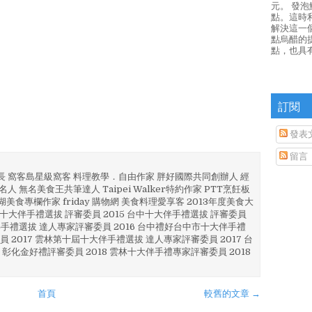
元。 發
點。這時
解決這一
點烏醋的
點，也具
訂閱
發表
留言
部長 窩客島星級窩客 料理教學．自由作家 胖好國際共同創辦人 經
人 無名美食王共筆達人 Taipei Walker特約作家 PTT烹飪板
澎湖美食專欄作家 friday 購物網 美食料理愛享客 2013年度美食大
4 彰化十大伴手禮選拔 評審委員 2015 台中十大伴手禮選拔 評審委員
林 伴手禮選拔 達人專家評審委員 2016 台中禮好台中市十大伴手禮
員 2017 雲林第十屆十大伴手禮選拔 達人專家評審委員 2017 台
 彰化金好禮評審委員 2018 雲林十大伴手禮專家評審委員 2018
首頁
較舊的文章 →