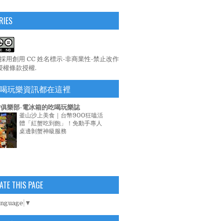
RIES
係採用
創用 CC 姓名標示-非商業性-禁止改作
 授權條款
授權.
喝玩樂資訊都在這裡
俱樂部-電冰箱的吃喝玩樂誌
釜山沙上美食｜台幣900狂嗑活
體「紅蟹吃到飽」！免動手專人
桌邊剝蟹神級服務
ATE THIS PAGE
anguage
▼