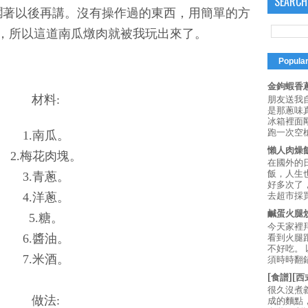
SEARCH
擱著以後再講。沒有操作過的東西，用簡單的方
，所以這道南瓜燉肉就被我玩出來了。
Popula
金鉤蝦香蔥
材料:
朋友送我
是那蔥味
冰箱裡面
跑一次空槍
1.南瓜。
懶人肉燥
2.梅花肉塊。
在國外的
飯，人生也
3.青蔥。
好多次了
4.洋蔥。
去超市採買
鹹蛋火腿
5.糖。
今天家裡
6.醬油。
看到火腿
不好吃。
7.米酒。
須時時翻鍋
[食譜][
很久沒煮
做法:
成的麵點