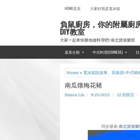
HOME首頁
大家好我是電冰箱
負鼠廚房，你的附屬廚
DIY教室
大家一起來快樂地做料理吧! 南北貨俱樂部
»
»
菜系分類
中式料理(CHINESE)
日
Home
»
電冰箱說故事、寫食譜::中式豬
南瓜燉梅花豬
Simon Lin
9/25/2011
12 則留言
同步發表:
南北貨俱樂