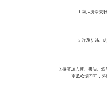
1.南瓜洗淨去
2.洋蔥切絲、
3.接著加入糖、醬油、
南瓜軟爛即可，盛