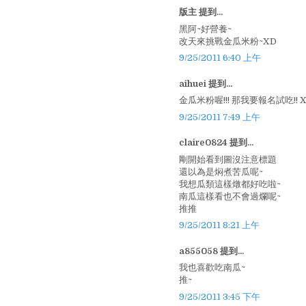
版主 提到...
黑阿~好營養~
改天來挑戰金瓜米粉~XD
9/25/2011 6:40 上午
aihuei 提到...
金瓜米粉喔!!! 那我要報名試吃!! 
9/25/2011 7:49 上午
claire0824 提到...
剛開始看到圖沒注意標題
還以為是焖煮苦瓜呢~
我想瓜類這樣燉都好吃啦~
南瓜這樣看也不會過爛呢~
推推
9/25/2011 8:21 上午
a855058 提到...
我也喜歡吃南瓜~
推~
9/25/2011 3:45 下午