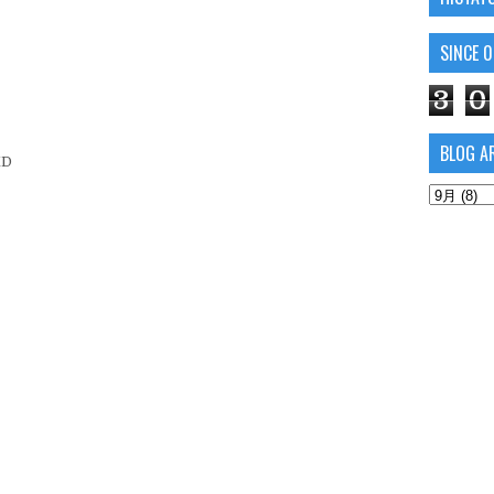
SINCE 
3
0
BLOG A
XD