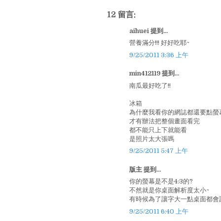
12 留言:
aihuei 提到...
營養滿分!!! 好好吃耶~
9/25/2011 3:36 上午
min412119 提到...
南瓜最好吃了!!
冰箱
為什麼我看你的網誌都還要點螢
才有辦法把整個畫面看完
都不能只上下就能看
是照片太大張嗎
9/25/2011 5:47 上午
版主 提到...
你的螢幕是不是4:3的?
不然就是你桌面解析度太小~
有時候為了讓字大一點桌面都會
9/25/2011 6:40 上午