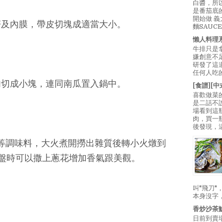
白醬，所
是番茄底
開始做 
籽及內膜，帶皮切塊成適當大小。
麵SAUC
懶人料理
牛排只是
嫌創意不
研發了這
任何人吃的
肉切成小塊，連同南瓜置入鍋中。
[食譜][
喜歡做菜
是二話不
場看到這
肉，買一
後發現，
酒等調味料，大火煮開撈出雜質後轉小火燉到
盤時可以撒上蔥花增加香氣跟美觀。
叫"飛刀
本身沒字
香炒沙茶
日前到賣